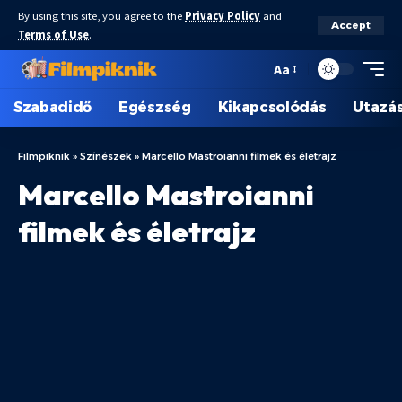
By using this site, you agree to the
Privacy Policy
and
Accept
Terms of Use
.
Aa
Szabadidő
Egészség
Kikapcsolódás
Utazá
Filmpiknik
»
Színészek
»
Marcello Mastroianni filmek és életrajz
Marcello Mastroianni
filmek és életrajz