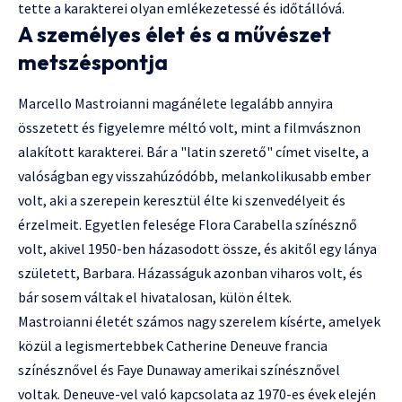
tette a karakterei olyan emlékezetessé és időtállóvá.
A személyes élet és a művészet
metszéspontja
Marcello Mastroianni magánélete legalább annyira
összetett és figyelemre méltó volt, mint a filmvásznon
alakított karakterei. Bár a "latin szerető" címet viselte, a
valóságban egy visszahúzódóbb, melankolikusabb ember
volt, aki a szerepein keresztül élte ki szenvedélyeit és
érzelmeit. Egyetlen felesége Flora Carabella színésznő
volt, akivel 1950-ben házasodott össze, és akitől egy lánya
született, Barbara. Házasságuk azonban viharos volt, és
bár sosem váltak el hivatalosan, külön éltek.
Mastroianni életét számos nagy szerelem kísérte, amelyek
közül a legismertebbek Catherine Deneuve francia
színésznővel és Faye Dunaway amerikai színésznővel
voltak. Deneuve-vel való kapcsolata az 1970-es évek elején