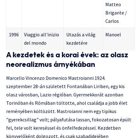
Matteo
Brigante /
Carlos
1996
Viaggio all'inizio
Utazás a világ
Manoel
del mondo
kezdetére
A kezdetek és a korai évek: az olasz
neorealizmus árnyékában
Marcello Vincenzo Domenico Mastroianni 1924.
szeptember 28-án született Fontanában Liriben, egy kis
olasz városban, Lazio régióban. Gyermekkorát azonban
Torinóban és Rómában töltötte, ahol családja a jobb élet
reményében költözött. Mastroianni nem egy tipikus
"gyerekcsillag" volt; pályafutása lassan, fokozatosan épült
fel, tele volt kereséssel és önfelfedezéssel. Kezdetben
könyvelőként dolgozott, és csak szabadidejében