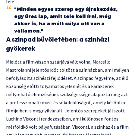
felé.
"Minden egyes szerep egy újrakezdés,
egy üres lap, amit tele kell írni, még
akkor is, ha a múlt súlya ott van a
vállamon."
A színpad bűvöletében: a színházi
gyökerek
Mielőtt a filmvászon sztárjává vált volna, Marcello
Mastroianni jelentős időt töltött a színházban, ami mélyen
befolyásolta színészi fejlődését. A színpad fegyelme, az élő
közönség előtti folyamatos jelenlét és a karakterek
mélyreható elemzésének szükségessége alapozta meg azt
a professzionalizmust és sokoldalúságot, amely később a
filmjeiben is megnyilvánult. Jelentős szerepeket játszott
Luchino Visconti rendezéseiben, ami különösen fontos
mérföldkő volt pályafutásában. Visconti, a színház és a film
egyik legnagyobb mestere, felismerte Mastroianni