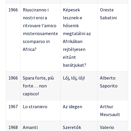
1966
Riusciranno i
Képesek
Oreste
nostri eroi a
lesznek-e
Sabatini
ritrovare l'amico
hőseink
misteriosamente
megtalálni az
scomparso in
Afrikában
Africa?
rejtélyesen
eltűnt
barátjukat?
1966
Spara forte, più
Lőj, lőj, lőj!
Alberto
forte… non
Saporito
capisco!
1967
Lo straniero
Az idegen
Arthur
Meursault
1968
Amanti
Szeretők
Valerio