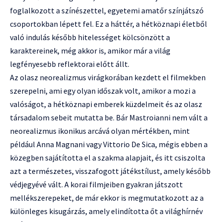
foglalkozott a színészettel, egyetemi amatőr színjátszó
csoportokban lépett fel. Ez a háttér, a hétköznapi életből
való indulás később hitelességet kölcsönzött a
karaktereinek, még akkor is, amikor már a világ
legfényesebb reflektorai előtt állt.
Az olasz neorealizmus virágkorában kezdett el filmekben
szerepelni, ami egy olyan időszak volt, amikor a mozi a
valóságot, a hétköznapi emberek küzdelmeit és az olasz
társadalom sebeit mutatta be. Bár Mastroianni nem vált a
neorealizmus ikonikus arcává olyan mértékben, mint
például Anna Magnani vagy Vittorio De Sica, mégis ebben a
közegben sajátította el a szakma alapjait, és itt csiszolta
azt a természetes, visszafogott játékstílust, amely később
védjegyévé vált. A korai filmjeiben gyakran játszott
mellékszerepeket, de már ekkor is megmutatkozott az a
különleges kisugárzás, amely elindította őt a világhírnév