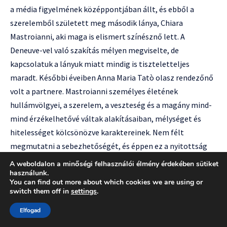
a média figyelmének középpontjában állt, és ebből a
szerelemből született meg második lánya, Chiara
Mastroianni, aki maga is elismert színésznő lett. A
Deneuve-vel való szakítás mélyen megviselte, de
kapcsolatuk a lányuk miatt mindig is tiszteletteljes
maradt. Későbbi éveiben Anna Maria Tatò olasz rendezőnő
volt a partnere. Mastroianni személyes életének
hullámvölgyei, a szerelem, a veszteség és a magány mind-
mind érzékelhetővé váltak alakításaiban, mélységet és
hitelességet kölcsönözve karaktereinek. Nem félt
megmutatni a sebezhetőségét, és éppen ez a nyitottság
tette őt olyan emberivé és szerethetővé a közönség
A weboldalon a minőségi felhasználói élmény érdekében sütiket
számára.
használunk.
You can find out more about which cookies we are using or
"Minden igaz szerelem nyomot hagy
switch them off in
settings
.
bennünk, és ezek a nyomok, ha
akarjuk, ha nem, beépülnek abba, amit
Elfogad
alkotunk."