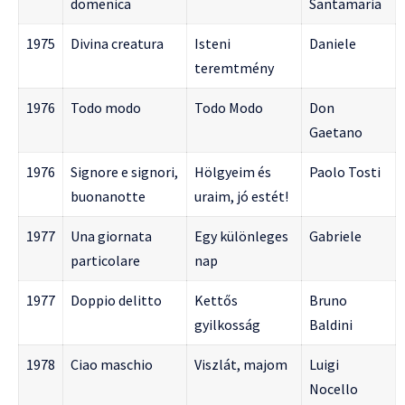
domenica
Santamaria
1975
Divina creatura
Isteni
Daniele
teremtmény
1976
Todo modo
Todo Modo
Don
Gaetano
1976
Signore e signori,
Hölgyeim és
Paolo Tosti
buonanotte
uraim, jó estét!
1977
Una giornata
Egy különleges
Gabriele
particolare
nap
1977
Doppio delitto
Kettős
Bruno
gyilkosság
Baldini
1978
Ciao maschio
Viszlát, majom
Luigi
Nocello