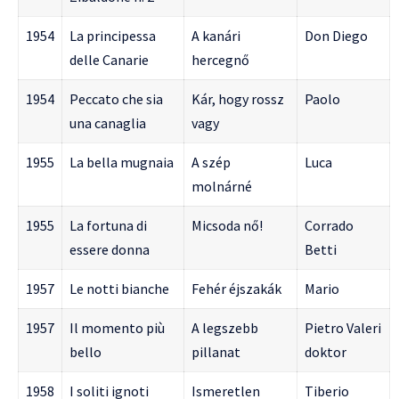
1954
La principessa
A kanári
Don Diego
delle Canarie
hercegnő
1954
Peccato che sia
Kár, hogy rossz
Paolo
una canaglia
vagy
1955
La bella mugnaia
A szép
Luca
molnárné
1955
La fortuna di
Micsoda nő!
Corrado
essere donna
Betti
1957
Le notti bianche
Fehér éjszakák
Mario
1957
Il momento più
A legszebb
Pietro Valeri
bello
pillanat
doktor
1958
I soliti ignoti
Ismeretlen
Tiberio