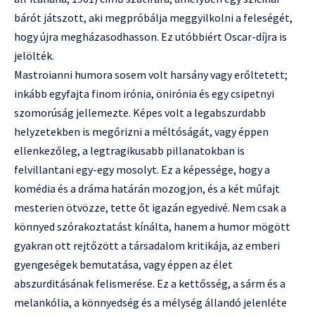
bárót játszott, aki megpróbálja meggyilkolni a feleségét,
hogy újra megházasodhasson. Ez utóbbiért Oscar-díjra is
jelölték.
Mastroianni humora sosem volt harsány vagy erőltetett;
inkább egyfajta finom irónia, önirónia és egy csipetnyi
szomorúság jellemezte. Képes volt a legabszurdabb
helyzetekben is megőrizni a méltóságát, vagy éppen
ellenkezőleg, a legtragikusabb pillanatokban is
felvillantani egy-egy mosolyt. Ez a képessége, hogy a
komédia és a dráma határán mozogjon, és a két műfajt
mesterien ötvözze, tette őt igazán egyedivé. Nem csak a
könnyed szórakoztatást kínálta, hanem a humor mögött
gyakran ott rejtőzött a társadalom kritikája, az emberi
gyengeségek bemutatása, vagy éppen az élet
abszurditásának felismerése. Ez a kettősség, a sárm és a
melankólia, a könnyedség és a mélység állandó jelenléte