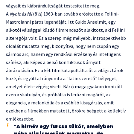
vágyait és kiábrándultságát testesítette meg.
A
Nyolc és fél
(8½) 1963-ban tovább erősítette a Fellini-
Mastroianni páros legendáját. Itt Guido Anselmit, egy
alkotói válsággal küzdő filmrendezőt alakított, aki Fellini
alteregója volt. Ez a szerep még mélyebb, introspektívebb
oldalát mutatta meg, bizonyítva, hogy nem csupán egy
sármos arc, hanem egy rendkívül érzékeny és intelligens
színész, aki képes a belső konfliktusok árnyalt
ábrázolására. Ez a két film katapultálta őt a világsztárok
közé, és egyúttal rányomta a "latin szerető" bélyeget,
amelyet élete végéig viselt. Bár ő maga gyakran ironizált
ezen a skatulyán, és próbálta is lerázni magáról, az
elegancia, a melankólia és a csábító kisugárzás, amit
ezekben a filmekben mutatott, örökre beégett a kollektív
emlékezetbe.
"A hírnév egy furcsa tükör, amelyben
néha alig ismerünk magunkra, de