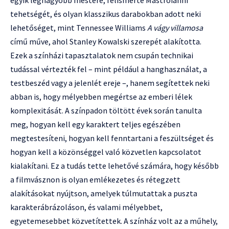
tehetségét, és olyan klasszikus darabokban adott neki
lehetőséget, mint Tennessee Williams
A vágy villamosa
című műve, ahol Stanley Kowalski szerepét alakította.
Ezek a színházi tapasztalatok nem csupán technikai
tudással vértezték fel – mint például a hanghasználat, a
testbeszéd vagy a jelenlét ereje –, hanem segítettek neki
abban is, hogy mélyebben megértse az emberi lélek
komplexitását. A színpadon töltött évek során tanulta
meg, hogyan kell egy karaktert teljes egészében
megtestesíteni, hogyan kell fenntartani a feszültséget és
hogyan kell a közönséggel való közvetlen kapcsolatot
kialakítani. Ez a tudás tette lehetővé számára, hogy később
a filmvásznon is olyan emlékezetes és rétegzett
alakításokat nyújtson, amelyek túlmutattak a puszta
karakterábrázoláson, és valami mélyebbet,
egyetemesebbet közvetítettek. A színház volt az a műhely,