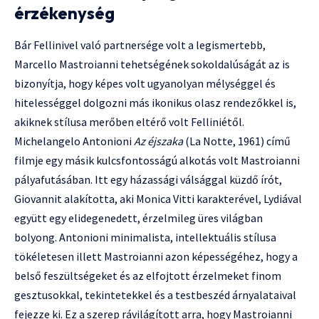
érzékenység
Bár Fellinivel való partnersége volt a legismertebb,
Marcello Mastroianni tehetségének sokoldalúságát az is
bizonyítja, hogy képes volt ugyanolyan mélységgel és
hitelességgel dolgozni más ikonikus olasz rendezőkkel is,
akiknek stílusa merőben eltérő volt Felliniétől.
Michelangelo Antonioni
Az éjszaka
(La Notte, 1961) című
filmje egy másik kulcsfontosságú alkotás volt Mastroianni
pályafutásában. Itt egy házassági válsággal küzdő írót,
Giovannit alakította, aki Monica Vitti karakterével, Lydiával
együtt egy elidegenedett, érzelmileg üres világban
bolyong. Antonioni minimalista, intellektuális stílusa
tökéletesen illett Mastroianni azon képességéhez, hogy a
belső feszültségeket és az elfojtott érzelmeket finom
gesztusokkal, tekintetekkel és a testbeszéd árnyalataival
fejezze ki. Ez a szerep rávilágított arra, hogy Mastroianni