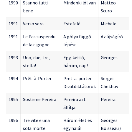
1990
Stanno tutti
Mindenki jól van
Matteo
bene
Scuro
1991
Verso sera
Estefelé
Michele
1991
Le Pas suspendu
A gólya függő
Az újságíró
de la cigogne
lépése
1993
Uno, due, tre,
Egy, kettő,
Georges
stella!
három, nap!
1994
Prêt-à-Porter
Pret-a-porter –
Sergeï
Divatdiktátorok
Chekhov
1995
Sostiene Pereira
Pereira azt
Pereira
állítja
1996
Tre vite e una
Három élet és
Georges
sola morte
egy halál
Boisseau /