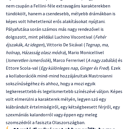
nem csupán a Fellini-féle extravagáns karakterekben
tündökölt, hanem a csendesebb, mélyebb drámákban is
képes volt hihetetlenül erős alakításokat nyújtani.
Pályafutása során számos más nagy rendezővel is
dolgozott, mint például Luchino Viscontival (
Fehér
éjszakák
,
Az idegen
), Vittorio De Sicával (
Tegnap, ma,
holnap
,
Házasság olasz módra
), Mario Monicellivel
(
Ismeretlen ismerősök
), Marco Ferrerivel (
A nagy zabálás
) és
Ettore Scola-val (
Egy különleges nap
,
Ginger és Fred
). Ezek
a kollaborációk mind-mind hozzájárultak Mastroianni
sokszínűségéhez és ahhoz, hogy a mozi egyik
legkeresettebb és legelismertebb színészévé váljon. Képes
volt elmerülni a karakterek mélyén, legyen szó egy
kiábrándult értelmiségiről, egy kétségbeesett férjről, egy
szexmániás kalandorról vagy éppen egy meleg
szomszédról a fasiszta Olaszországban.