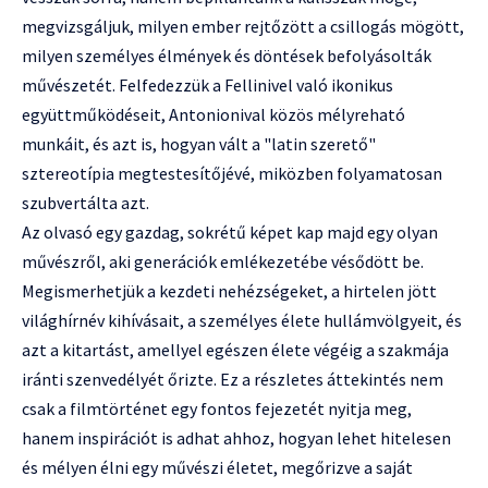
megvizsgáljuk, milyen ember rejtőzött a csillogás mögött,
milyen személyes élmények és döntések befolyásolták
művészetét. Felfedezzük a Fellinivel való ikonikus
együttműködéseit, Antonionival közös mélyreható
munkáit, és azt is, hogyan vált a "latin szerető"
sztereotípia megtestesítőjévé, miközben folyamatosan
szubvertálta azt.
Az olvasó egy gazdag, sokrétű képet kap majd egy olyan
művészről, aki generációk emlékezetébe vésődött be.
Megismerhetjük a kezdeti nehézségeket, a hirtelen jött
világhírnév kihívásait, a személyes élete hullámvölgyeit, és
azt a kitartást, amellyel egészen élete végéig a szakmája
iránti szenvedélyét őrizte. Ez a részletes áttekintés nem
csak a filmtörténet egy fontos fejezetét nyitja meg,
hanem inspirációt is adhat ahhoz, hogyan lehet hitelesen
és mélyen élni egy művészi életet, megőrizve a saját