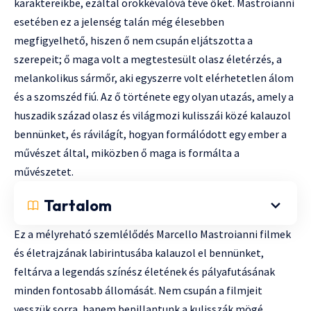
karaktereikbe, ezáltal örökkévalóvá téve őket. Mastroianni
esetében ez a jelenség talán még élesebben
megfigyelhető, hiszen ő nem csupán eljátszotta a
szerepeit; ő maga volt a megtestesült olasz életérzés, a
melankolikus sármőr, aki egyszerre volt elérhetetlen álom
és a szomszéd fiú. Az ő története egy olyan utazás, amely a
huszadik század olasz és világmozi kulisszái közé kalauzol
bennünket, és rávilágít, hogyan formálódott egy ember a
művészet által, miközben ő maga is formálta a
művészetet.
Tartalom
Ez a mélyreható szemlélődés Marcello Mastroianni filmek
és életrajzának labirintusába kalauzol el bennünket,
feltárva a legendás színész életének és pályafutásának
minden fontosabb állomását. Nem csupán a filmjeit
vesszük sorra, hanem bepillantunk a kulisszák mögé,