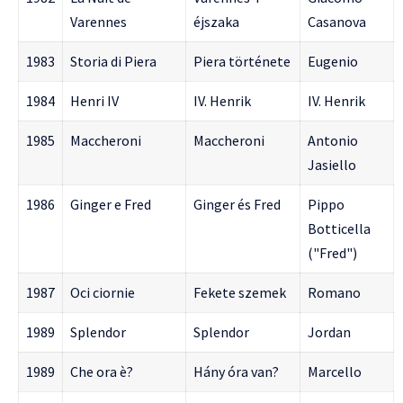
Varennes
éjszaka
Casanova
1983
Storia di Piera
Piera története
Eugenio
1984
Henri IV
IV. Henrik
IV. Henrik
1985
Maccheroni
Maccheroni
Antonio
Jasiello
1986
Ginger e Fred
Ginger és Fred
Pippo
Botticella
("Fred")
1987
Oci ciornie
Fekete szemek
Romano
1989
Splendor
Splendor
Jordan
1989
Che ora è?
Hány óra van?
Marcello