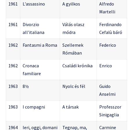
1961
L'assassino
A gyilkos
Alfredo
Martelli
1961
Divorzio
Válás olasz
Ferdinando
all'italiana
módra
Cefalù báró
1962
Fantasmi a Roma
Szellemek
Federico
Rómában
1962
Cronaca
Családi krónika
Enrico
familiare
1963
8½
Nyolc és fél
Guido
Anselmi
1963
I compagni
A társak
Professzor
Sinigaglia
1964
Ieri, oggi, domani
Tegnap, ma,
Carmine