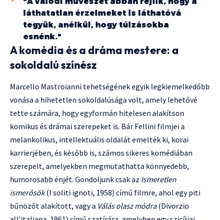
"A valódi művészet abban rejlik, hogy a
láthatatlan érzelmeket is láthatóvá
tegyük, anélkül, hogy túlzásokba
esnénk."
A komédia és a dráma mestere: a
sokoldalú színész
Marcello Mastroianni tehetségének egyik legkiemelkedőbb
vonása a hihetetlen sokoldalúsága volt, amely lehetővé
tette számára, hogy egyformán hitelesen alakítson
komikus és drámai szerepeket is. Bár Fellini filmjei a
melankolikus, intellektuális oldalát emelték ki, korai
karrierjében, és később is, számos sikeres komédiában
szerepelt, amelyekben megmutathatta könnyedebb,
humorosabb énjét. Gondoljunk csak az
Ismeretlen
ismerősök
(I soliti ignoti, 1958) című filmre, ahol egy piti
bűnözőt alakított, vagy a
Válás olasz módra
(Divorzio
all'italiana, 1961) című szatírára, amelyben egy szicíliai