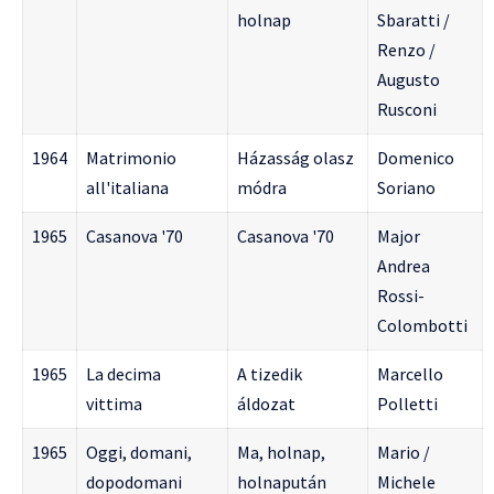
holnap
Sbaratti /
Renzo /
Augusto
Rusconi
1964
Matrimonio
Házasság olasz
Domenico
all'italiana
módra
Soriano
1965
Casanova '70
Casanova '70
Major
Andrea
Rossi-
Colombotti
1965
La decima
A tizedik
Marcello
vittima
áldozat
Polletti
1965
Oggi, domani,
Ma, holnap,
Mario /
dopodomani
holnapután
Michele