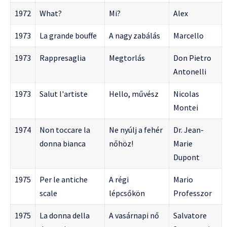
1972
What?
Mi?
Alex
1973
La grande bouffe
A nagy zabálás
Marcello
1973
Rappresaglia
Megtorlás
Don Pietro
Antonelli
1973
Salut l'artiste
Hello, művész
Nicolas
Montei
1974
Non toccare la
Ne nyúlj a fehér
Dr. Jean-
donna bianca
nőhöz!
Marie
Dupont
1975
Per le antiche
A régi
Mario
scale
lépcsőkön
Professzor
1975
La donna della
A vasárnapi nő
Salvatore