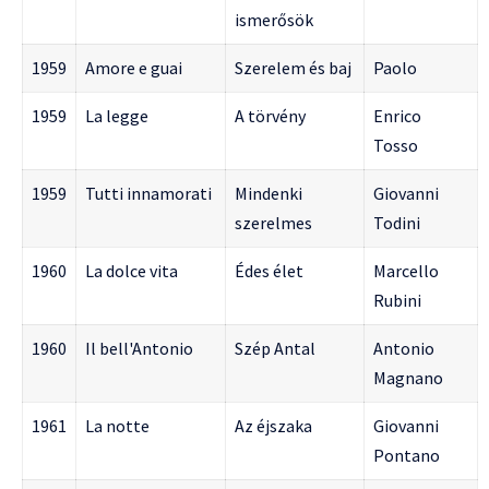
ismerősök
1959
Amore e guai
Szerelem és baj
Paolo
1959
La legge
A törvény
Enrico
Tosso
1959
Tutti innamorati
Mindenki
Giovanni
szerelmes
Todini
1960
La dolce vita
Édes élet
Marcello
Rubini
1960
Il bell'Antonio
Szép Antal
Antonio
Magnano
1961
La notte
Az éjszaka
Giovanni
Pontano