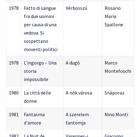
1978
Fatto di sangue
Vérbosszú
Rosario
fra due uomini
Maria
per causa di una
Spallone
vedova. Si
sospettano
moventi politici
1978
L'ingorgo – Una
A dugó
Marco
storia
Montefoschi
impossibile
1980
La città delle
A nők városa
Snàporaz
donne
1981
Fantasma
A szerelem
Nino Monti
d'amore
fantomja
1982
La Nuit de
Varennes-i
Giacomo