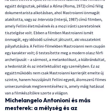
együtt dolgoztak, például a
Róma
(Roma, 1972) című félig
dokumentarista alkotásban, ahol Mastroianni önmagát
alakította, vagy az
Intervista
(Interjú, 1987) című filmben,
amely Fellini életművének és a mozi iránti szeretetének
tisztelgése volt. Ebben a filmben Mastroianni ismét
önmagát, egy idősödő színészt játszott, aki visszatekint
pályafutására. A Fellini-filmekben Mastroianni nem csupán
egy karakter volt; ő testesítette meg a modern olasz férfi
archetípusát – a sármost, a melankolikust, a kiábrándultat,
a hedonistát és az intellektuálist egy személyben. Ez az
együttműködés nem csak Mastroianni karrierjét emelte új
szintre, hanem hozzájárult Fellini egyedi, álomszerű filmes
univerzumának megteremtéséhez is, amely máig hatással
van a filmkészítőkre szerte a világon.
Michelangelo Antonioni és más
mesterek: a mélység és az