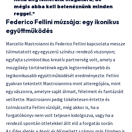
mégis abba kell belenéznünk minden
reggel."
Federico Fellini múzsája: egy ikonikus
együttműködés
Marcello Mastroianni és Federico Fellini kapcsolata messze
túlmutatott egy egyszerű színész-rendező viszonyon;
egyfajta szimbiotikus kreatív partnerség volt, amely a
mozgókép történetének egyik legtermékenyebb és
legikonikusabb együttműködését eredményezte. Fellini
gyakran tekintett Mastroiannira mint alteregójára, mint
egy vászonra, amelyre saját álmait, félelmeit és fantáziáit
vetítette. Mastroianni pedig tökéletesen értette és
tolmácsolta Fellini vízióját, még akkor is, ha a
forgatókönyv nem volt teljesen kidolgozva, vagy ha a
rendező spontán ötletekkel állt elő a forgatás során.
Az
Édes élet
és a
Nyolc és fél
mellett számos más filmben is