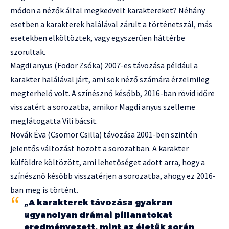
módon a nézők által megkedvelt karaktereket? Néhány
esetben a karakterek halálával zárult a történetszál, más
esetekben elköltöztek, vagy egyszerűen háttérbe
szorultak.
Magdi anyus (Fodor Zsóka) 2007-es távozása például a
karakter halálával járt, ami sok néző számára érzelmileg
megterhelő volt. A színésznő később, 2016-ban rövid időre
visszatért a sorozatba, amikor Magdi anyus szelleme
meglátogatta Vili bácsit.
Novák Éva (Csomor Csilla) távozása 2001-ben szintén
jelentős változást hozott a sorozatban. A karakter
külföldre költözött, ami lehetőséget adott arra, hogy a
színésznő később visszatérjen a sorozatba, ahogy ez 2016-
ban meg is történt.
„A karakterek távozása gyakran
ugyanolyan drámai pillanatokat
eredményezett, mint az életük során