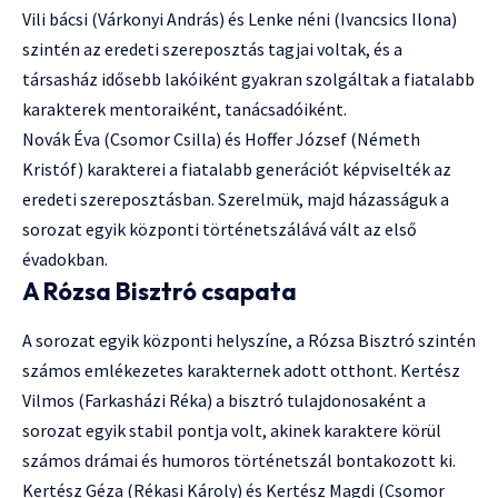
Vili bácsi (Várkonyi András) és Lenke néni (Ivancsics Ilona)
szintén az eredeti szereposztás tagjai voltak, és a
társasház idősebb lakóiként gyakran szolgáltak a fiatalabb
karakterek mentoraiként, tanácsadóiként.
Novák Éva (Csomor Csilla) és Hoffer József (Németh
Kristóf) karakterei a fiatalabb generációt képviselték az
eredeti szereposztásban. Szerelmük, majd házasságuk a
sorozat egyik központi történetszálává vált az első
évadokban.
A Rózsa Bisztró csapata
A sorozat egyik központi helyszíne, a Rózsa Bisztró szintén
számos emlékezetes karakternek adott otthont. Kertész
Vilmos (Farkasházi Réka) a bisztró tulajdonosaként a
sorozat egyik stabil pontja volt, akinek karaktere körül
számos drámai és humoros történetszál bontakozott ki.
Kertész Géza (Rékasi Károly) és Kertész Magdi (Csomor