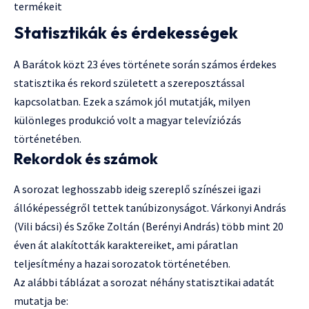
termékeit
Statisztikák és érdekességek
A Barátok közt 23 éves története során számos érdekes
statisztika és rekord született a szereposztással
kapcsolatban. Ezek a számok jól mutatják, milyen
különleges produkció volt a magyar televíziózás
történetében.
Rekordok és számok
A sorozat leghosszabb ideig szereplő színészei igazi
állóképességről tettek tanúbizonyságot. Várkonyi András
(Vili bácsi) és Szőke Zoltán (Berényi András) több mint 20
éven át alakították karaktereiket, ami páratlan
teljesítmény a hazai sorozatok történetében.
Az alábbi táblázat a sorozat néhány statisztikai adatát
mutatja be: