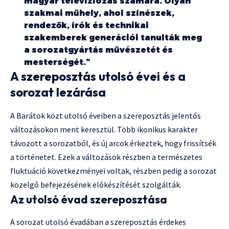
magyar televíziózás számára. Olyan
szakmai műhely, ahol színészek,
rendezők, írók és technikai
szakemberek generációi tanulták meg
a sorozatgyártás művészetét és
mesterségét.”
A szereposztás utolsó évei és a
sorozat lezárása
A Barátok közt utolsó éveiben a szereposztás jelentős
változásokon ment keresztül. Több ikonikus karakter
távozott a sorozatból, és új arcok érkeztek, hogy frissítsék
a történetet. Ezek a változások részben a természetes
fluktuáció következményei voltak, részben pedig a sorozat
közelgő befejezésének előkészítését szolgálták.
Az utolsó évad szereposztása
A sorozat utolsó évadában a szereposztás érdekes