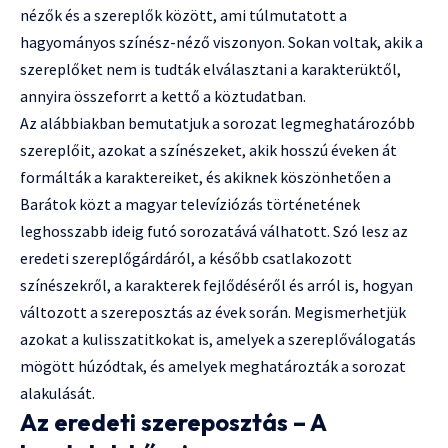
nézők és a szereplők között, ami túlmutatott a
hagyományos színész-néző viszonyon. Sokan voltak, akik a
szereplőket nem is tudták elválasztani a karakterüktől,
annyira összeforrt a kettő a köztudatban.
Az alábbiakban bemutatjuk a sorozat legmeghatározóbb
szereplőit, azokat a színészeket, akik hosszú éveken át
formálták a karaktereiket, és akiknek köszönhetően a
Barátok közt a magyar televíziózás történetének
leghosszabb ideig futó sorozatává válhatott. Szó lesz az
eredeti szereplőgárdáról, a később csatlakozott
színészekről, a karakterek fejlődéséről és arról is, hogyan
változott a szereposztás az évek során. Megismerhetjük
azokat a kulisszatitkokat is, amelyek a szereplőválogatás
mögött húzódtak, és amelyek meghatározták a sorozat
alakulását.
Az eredeti szereposztás – A