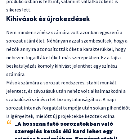
produkciókban is feltűnt, valamint vállalkozóként is
sikeres lett.
Kihívások és újrakezdések
Nem minden színész számára volt azonban egyszerű a
sorozat utáni élet. Néhányan azzal szembesültek, hogy a
nézők annyira azonosították őket a karakterükkel, hogy
nehezen fogadták el őket más szerepekben. Ez a fajta
beskatulyázás komoly kihívást jelenthet egy színész
számára.
Mások számára a sorozat rendszeres, stabil munkát
jelentett, és távozásuk után nehéz volt alkalmazkodni a
szabadúszó színészi lét bizonytalanságához. A napi
sorozat intenzív forgatási tempója után sokan pihenőidőt
is igényeltek, mielőtt új projektekbe kezdtek volna.
„A hosszan futó sorozatokban való
szereplés kettős élű kard lehet egy
színész karrierjében. Egyrészt stabil