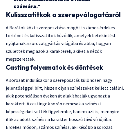
számára.”
Kulisszatitkok a szerepválogatásról
A Barátok közt szereposztása mögött számos érdekes
történet és kulisszatitok húzódik, amelyek betekintést
nyújtanak a sorozatgyártás világába és abba, hogyan
születtek meg azok a karakterek, akiket a nézők
megszerettek.
Casting folyamatok és döntések
A sorozat indulásakor a szereposztás különösen nagy
jelentőséggel bírt, hiszen olyan színészeket kellett találni,
akik potenciálisan éveken át alakíthatják ugyanazt a
karaktert. A castingok során nemcsak a színészi
képességeket vették figyelembe, hanem azt is, mennyire
illik az adott színész a karakter hosszú távú víziójába.
Érdekes módon, számos színész, aki később a sorozat