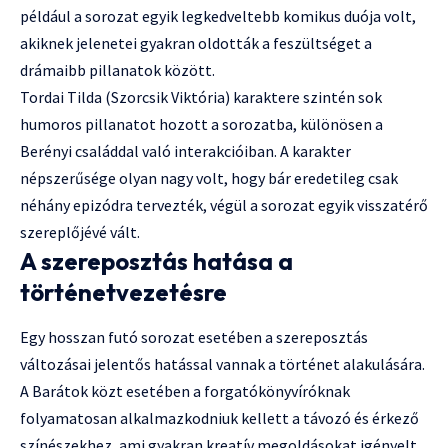
például a sorozat egyik legkedveltebb komikus duója volt,
akiknek jelenetei gyakran oldották a feszültséget a
drámaibb pillanatok között.
Tordai Tilda (Szorcsik Viktória) karaktere szintén sok
humoros pillanatot hozott a sorozatba, különösen a
Berényi családdal való interakcióiban. A karakter
népszerűsége olyan nagy volt, hogy bár eredetileg csak
néhány epizódra tervezték, végül a sorozat egyik visszatérő
szereplőjévé vált.
A szereposztás hatása a
történetvezetésre
Egy hosszan futó sorozat esetében a szereposztás
változásai jelentős hatással vannak a történet alakulására.
A Barátok közt esetében a forgatókönyvíróknak
folyamatosan alkalmazkodniuk kellett a távozó és érkező
színészekhez, ami gyakran kreatív megoldásokat igényelt.