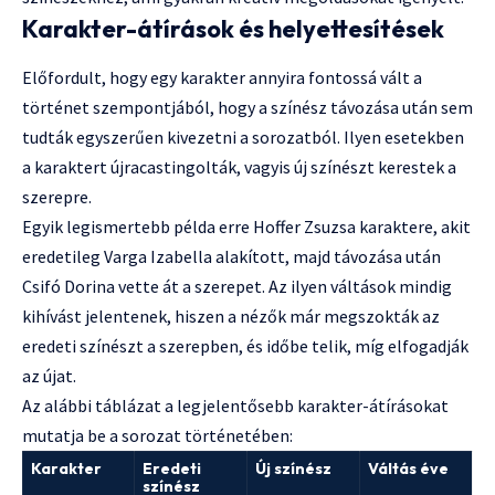
Karakter-átírások és helyettesítések
Előfordult, hogy egy karakter annyira fontossá vált a
történet szempontjából, hogy a színész távozása után sem
tudták egyszerűen kivezetni a sorozatból. Ilyen esetekben
a karaktert újracastingolták, vagyis új színészt kerestek a
szerepre.
Egyik legismertebb példa erre Hoffer Zsuzsa karaktere, akit
eredetileg Varga Izabella alakított, majd távozása után
Csifó Dorina vette át a szerepet. Az ilyen váltások mindig
kihívást jelentenek, hiszen a nézők már megszokták az
eredeti színészt a szerepben, és időbe telik, míg elfogadják
az újat.
Az alábbi táblázat a legjelentősebb karakter-átírásokat
mutatja be a sorozat történetében:
Karakter
Eredeti
Új színész
Váltás éve
színész