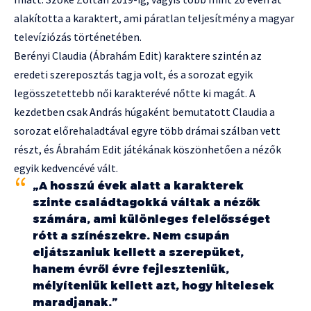
alakította a karaktert, ami páratlan teljesítmény a magyar
televíziózás történetében.
Berényi Claudia (Ábrahám Edit) karaktere szintén az
eredeti szereposztás tagja volt, és a sorozat egyik
legösszetettebb női karakterévé nőtte ki magát. A
kezdetben csak András húgaként bemutatott Claudia a
sorozat előrehaladtával egyre több drámai szálban vett
részt, és Ábrahám Edit játékának köszönhetően a nézők
egyik kedvencévé vált.
„A hosszú évek alatt a karakterek
szinte családtagokká váltak a nézők
számára, ami különleges felelősséget
rótt a színészekre. Nem csupán
eljátszaniuk kellett a szerepüket,
hanem évről évre fejleszteniük,
mélyíteniük kellett azt, hogy hitelesek
maradjanak.”