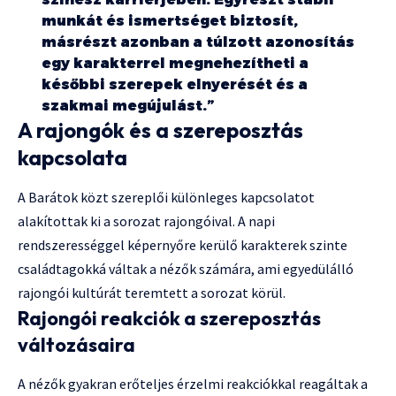
munkát és ismertséget biztosít,
másrészt azonban a túlzott azonosítás
egy karakterrel megnehezítheti a
későbbi szerepek elnyerését és a
szakmai megújulást.”
A rajongók és a szereposztás
kapcsolata
A Barátok közt szereplői különleges kapcsolatot
alakítottak ki a sorozat rajongóival. A napi
rendszerességgel képernyőre kerülő karakterek szinte
családtagokká váltak a nézők számára, ami egyedülálló
rajongói kultúrát teremtett a sorozat körül.
Rajongói reakciók a szereposztás
változásaira
A nézők gyakran erőteljes érzelmi reakciókkal reagáltak a