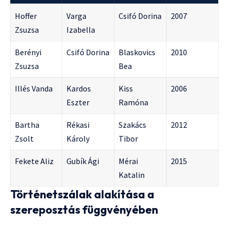
Hoffer
Varga
Csifó Dorina
2007
Zsuzsa
Izabella
Berényi
Csifó Dorina
Blaskovics
2010
Zsuzsa
Bea
Illés Vanda
Kardos
Kiss
2006
Eszter
Ramóna
Bartha
Rékasi
Szakács
2012
Zsolt
Károly
Tibor
Fekete Aliz
Gubík Ági
Mérai
2015
Katalin
Történetszálak alakítása a
szereposztás függvényében