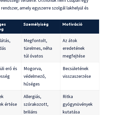
lelősségi területe. Otthonuk nem csupán egy
 rendszer, amely egyszerre szolgál lakhelyül és
ges
Személyiség
Motiváció
ég
látás,
Megfontolt,
Az átok
dás
türelmes, néha
eredetének
túl óvatos
megfejtése
üli erő és
Mogorva,
Becsületének
esség
védelmező,
visszaszerzése
hűséges
ek
Allergiás,
Ritka
ek értése
szórakozott,
gyógynövények
briliáns
kutatása