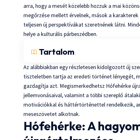
arra, hogy a mesét közelebb hozzuk a mai közön
megőrzése mellett érvelnek, mások a karakterek
teljesen új perspektívákat szeretnének látni. M
helye a kulturális párbeszédben.
Tartalom
Az alábbiakban egy részletesen kidolgozott új sz
tiszteletben tartja az eredeti történet lényegét,
gazdagítja azt. Megismerkedhetsz Hófehérke újra
jellemvonásaival, valamint a többi szereplő átalak
motivációkkal és háttértörténettel rendelkezik,
meseszövetet alkotnak.
Hófehérke: A hagyo