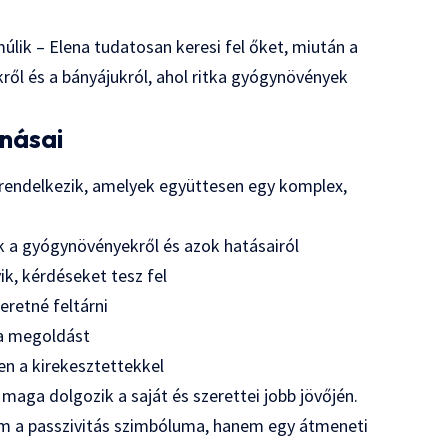
múlik – Elena tudatosan keresi fel őket, miután a
kről és a bányájukról, ahol ritka gyógynövények
násai
rendelkezik, amelyek együttesen egy komplex,
 a gyógynövényekről és azok hatásairól
ik, kérdéseket tesz fel
eretné feltárni
 a megoldást
n a kirekesztettekkel
aga dolgozik a saját és szerettei jobb jövőjén.
m a passzivitás szimbóluma, hanem egy átmeneti