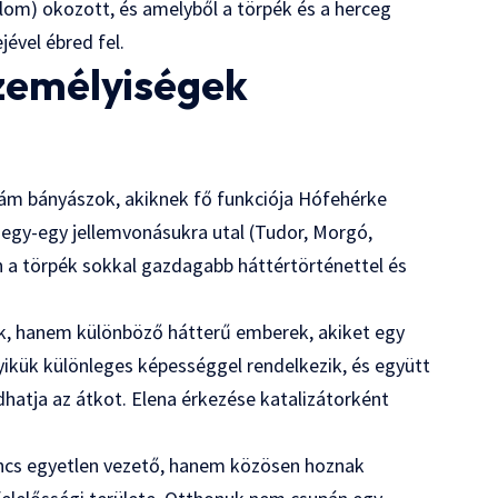
zalom) okozott, és amelyből a törpék és a herceg
jével ébred fel.
személyiségek
dám bányászok, akiknek fő funkciója Hófehérke
egy-egy jellemvonásukra utal (Tudor, Morgó,
n a törpék sokkal gazdagabb háttértörténettel és
k, hanem különböző hátterű emberek, akiket egy
yikük különleges képességgel rendelkezik, és együtt
dhatja az átkot. Elena érkezése katalizátorként
ncs egyetlen vezető, hanem közösen hoznak