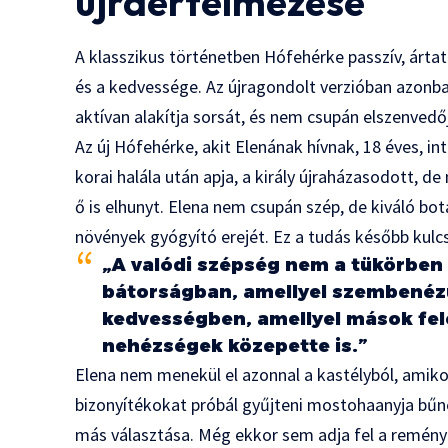
újraértelmezése
A klasszikus történetben Hófehérke passzív, ártat
és a kedvessége. Az újragondolt verzióban azonba
aktívan alakítja sorsát, és nem csupán elszenved
Az új Hófehérke, akit Elenának hívnak, 18 éves, in
korai halála után apja, a király újraházasodott,
ő is elhunyt. Elena nem csupán szép, de kiváló bo
növények gyógyító erejét. Ez a tudás később kulc
„A valódi szépség nem a tükörben
bátorságban, amellyel szembenézü
kedvességben, amellyel mások fel
nehézségek közepette is.”
Elena nem menekül el azonnal a kastélyból, amiko
bizonyítékokat próbál gyűjteni mostohaanyja bűne
más választása. Még ekkor sem adja fel a reményt