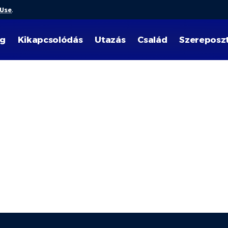
 Use
.
ég
Kikapcsolódás
Utazás
Család
Szereposz