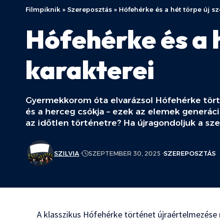
Filmpiknik
»
Szereposztás
»
Hófehérke és a hét törpe új s
Hófehérke és a 
karakterei
Gyermekkorom óta elvarázsol Hófehérke tört
és a herceg csókja – ezek az elemek generáci
az időtlen történetre? Ha újragondoljuk a sze
SZILVIA
SZEPTEMBER 30, 2025
SZEREPOSZTÁS
A klasszikus Hófehérke történet újraértelmezése