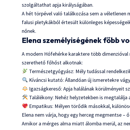
szolgáltathat apja királyságában.
A hét törpével való találkozása sem a véletlenen 
falusi pletykákból értesült különleges képességei
nőnek.
Elena személyiségének főbb vo
A modern Hófehérke karaktere több dimenzióval 
szerethető főhőst alkotnak:
Természetgyógyász: Mély tudással rendelkezik
Kíváncsi kutató: Állandóan új ismeretekre vágy
Igazságkereső: Apja halálának körülményeit sz
Találékony: Nehéz helyzetekben is megtalálja
Empatikus: Mélyen törődik másokkal, különöse
Elena nem várja, hogy egy herceg megmentse – ő m
Amikor a mérges alma miatt álomba merül, az ne