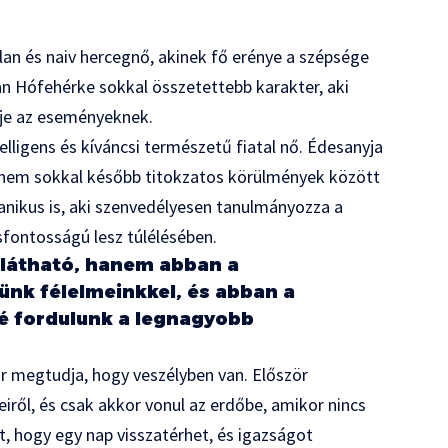
lan és naiv hercegnő, akinek fő erénye a szépsége
n Hófehérke sokkal összetettebb karakter, aki
ője az eseményeknek.
telligens és kíváncsi természetű fiatal nő. Édesanyja
 de nem sokkal később titokzatos körülmények között
tanikus is, aki szenvedélyesen tanulmányozza a
sfontosságú lesz túlélésében.
 látható, hanem abban a
nk félelmeinkkel, és abban a
é fordulunk a legnagyobb
r megtudja, hogy veszélyben van. Először
iről, és csak akkor vonul az erdőbe, amikor nincs
, hogy egy nap visszatérhet, és igazságot