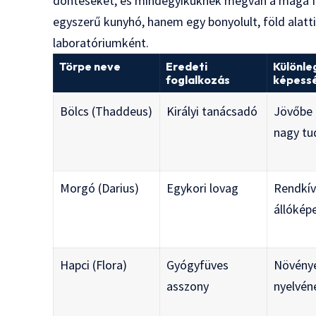
döntéseket, és mindegyiküknek megvan a maga fe
egyszerű kunyhó, hanem egy bonyolult, föld alatti
laboratóriumként.
Törpe neve
Eredeti
Különle
foglalkozás
képess
Bölcs (Thaddeus)
Királyi tanácsadó
Jövőbe 
nagy tu
Morgó (Darius)
Egykori lovag
Rendkív
állókép
Hapci (Flora)
Gyógyfüves
Növény
asszony
nyelvén