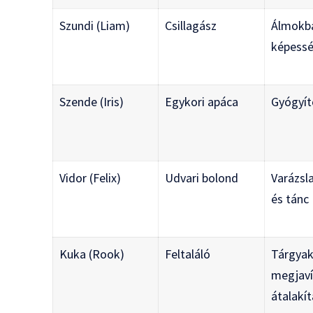
Szundi (Liam)
Csillagász
Álmokb
képess
Szende (Iris)
Egykori apáca
Gyógyít
Vidor (Felix)
Udvari bolond
Varázsl
és tánc
Kuka (Rook)
Feltaláló
Tárgya
megjaví
átalakí