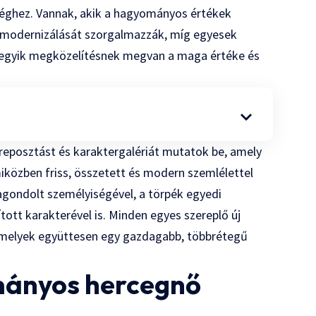
séghez. Vannak, akik a hagyományos értékek
 modernizálását szorgalmazzák, míg egyesek
indegyik megközelítésnek megvan a maga értéke és
ereposztást és karaktergalériát mutatok be, amely
 miközben friss, összetett és modern szemlélettel
gondolt személyiségével, a törpék egyedi
ított karakterével is. Minden egyes szereplő új
 amelyek együttesen egy gazdagabb, többrétegű
mányos hercegnő