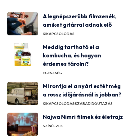
A legnépszerűbb filmzenék,
amiket gitárral adnak elő
KIKAPCSOLÓDÁS
Meddig tartható el a
kombucha, és hogyan
érdemes tárolni?
EGÉSZSÉG
Mi rontja el a nyári estét még
a rossz időjárásnál is jobban?
KIKAPCSOLÓDÁS
SZABADIDŐ
UTAZÁS
Najwa Nimri filmek és életrajz
SZÍNÉSZEK