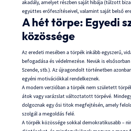
akadály, amelyet részben saját hibája (túlzott bi
együttes erőfeszítéseivel, valamint saját belső ere
A hét törpe: Egyedi 
közössége
Az eredeti mesében a törpék inkább egyszerű, vi
befogadása és védelmezése. Nevük is elsősorban 
Szende, stb.). Az újragondolt történetben azonba
egyéni motivációkkal rendelkeznek.
A modern verzióban a törpék nem született törpé
átok vagy varázslat változtatott törpévé. Mindeg
dolgoznak egy ősi titok megfejtésén, amely felol
szolgál a megoldás felé.
A törpék közössége sokkal demokratikusabb – ni