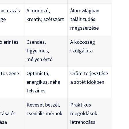
an utazás
Álmodozó,
Álomvilágban
ége
kreatív, szétszórt
talált tudás
megszerzése
ó érintés
Csendes,
A közösség
figyelmes,
szolgálata
mélyen érző
atos zene
Optimista,
Öröm terjesztése
energikus, néha
a sötét időkben
felszínes
k
Keveset beszél,
Praktikus
tása és
zseniális mérnök
megoldások
tása
létrehozása