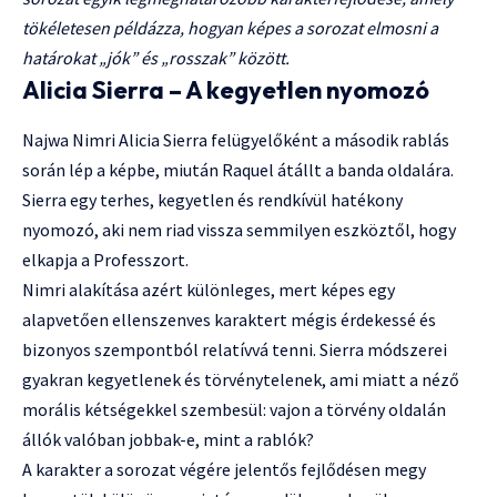
tökéletesen példázza, hogyan képes a sorozat elmosni a
határokat „jók” és „rosszak” között.
Alicia Sierra – A kegyetlen nyomozó
Najwa Nimri Alicia Sierra felügyelőként a második rablás
során lép a képbe, miután Raquel átállt a banda oldalára.
Sierra egy terhes, kegyetlen és rendkívül hatékony
nyomozó, aki nem riad vissza semmilyen eszköztől, hogy
elkapja a Professzort.
Nimri alakítása azért különleges, mert képes egy
alapvetően ellenszenves karaktert mégis érdekessé és
bizonyos szempontból relatívvá tenni. Sierra módszerei
gyakran kegyetlenek és törvénytelenek, ami miatt a néző
morális kétségekkel szembesül: vajon a törvény oldalán
állók valóban jobbak-e, mint a rablók?
A karakter a sorozat végére jelentős fejlődésen megy