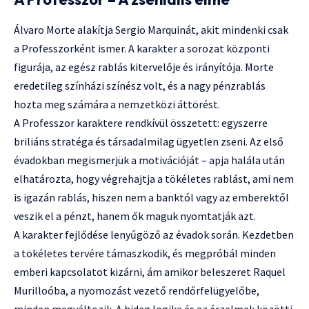
Álvaro Morte alakítja Sergio Marquinát, akit mindenki csak
a Professzorként ismer. A karakter a sorozat központi
figurája, az egész rablás kitervelője és irányítója. Morte
eredetileg színházi színész volt, és a nagy pénzrablás
hozta meg számára a nemzetközi áttörést.
A Professzor karaktere rendkívül összetett: egyszerre
briliáns stratéga és társadalmilag ügyetlen zseni. Az első
évadokban megismerjük a motivációját – apja halála után
elhatározta, hogy végrehajtja a tökéletes rablást, ami nem
is igazán rablás, hiszen nem a banktól vagy az emberektől
veszik el a pénzt, hanem ők maguk nyomtatják azt.
A karakter fejlődése lenyűgöző az évadok során. Kezdetben
a tökéletes tervére támaszkodik, és megpróbál minden
emberi kapcsolatot kizárni, ám amikor beleszeret Raquel
Murilloóba, a nyomozást vezető rendőrfelügyelőbe,