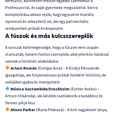
keresztül, különösen miután egyedül szembesül a
Professzorral, és saját gyermeke megszületik. Sierra
komplexitása abban rejlik, hogy egyszerre brutális
nyomozó és sebezhető nő, aki egy patriarchális
rendszerben próbál érvényesülni.
A túszok és más kulcsszereplők
A sorozat különlegessége, hogy a túszok nem csupán
statiszták, hanem fontos szereplők, akik jelentős hatással
vannak a történet alakulására:
Arturo Román
(Enrique Arce) – A Királyi Pénzverde
igazgatója, aki folyamatosan próbál hősként feltűnni, de
valójában gyáva és manipulatív
Mónica Gaztambide/Stockholm
(Esther Acebo) –
Arturo titkárnője, aki később csatlakozik a bandához és
Denver párja lesz
Alison Parker
(María Pedraza) – A brit nagykövet lánya,