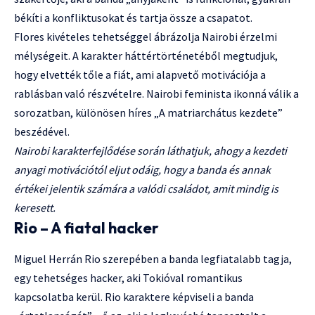
békíti a konfliktusokat és tartja össze a csapatot.
Flores kivételes tehetséggel ábrázolja Nairobi érzelmi
mélységeit. A karakter háttértörténetéből megtudjuk,
hogy elvették tőle a fiát, ami alapvető motivációja a
rablásban való részvételre. Nairobi feminista ikonná válik a
sorozatban, különösen híres „A matriarchátus kezdete”
beszédével.
Nairobi karakterfejlődése során láthatjuk, ahogy a kezdeti
anyagi motivációtól eljut odáig, hogy a banda és annak
értékei jelentik számára a valódi családot, amit mindig is
keresett.
Rio – A fiatal hacker
Miguel Herrán Rio szerepében a banda legfiatalabb tagja,
egy tehetséges hacker, aki Tokióval romantikus
kapcsolatba kerül. Rio karaktere képviseli a banda