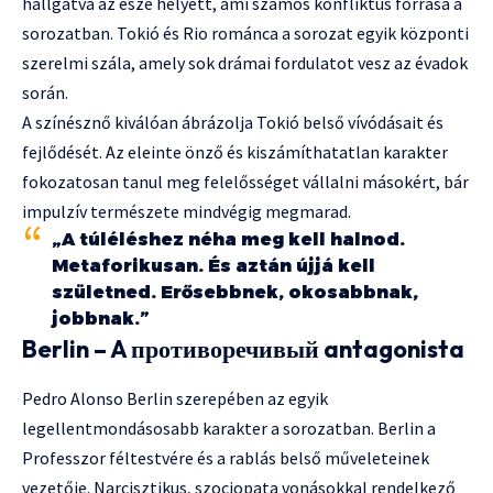
hallgatva az esze helyett, ami számos konfliktus forrása a
sorozatban. Tokió és Rio románca a sorozat egyik központi
szerelmi szála, amely sok drámai fordulatot vesz az évadok
során.
A színésznő kiválóan ábrázolja Tokió belső vívódásait és
fejlődését. Az eleinte önző és kiszámíthatatlan karakter
fokozatosan tanul meg felelősséget vállalni másokért, bár
impulzív természete mindvégig megmarad.
„A túléléshez néha meg kell halnod.
Metaforikusan. És aztán újjá kell
születned. Erősebbnek, okosabbnak,
jobbnak.”
Berlin – A противоречивый antagonista
Pedro Alonso Berlin szerepében az egyik
legellentmondásosabb karakter a sorozatban. Berlin a
Professzor féltestvére és a rablás belső műveleteinek
vezetője. Narcisztikus, szociopata vonásokkal rendelkező