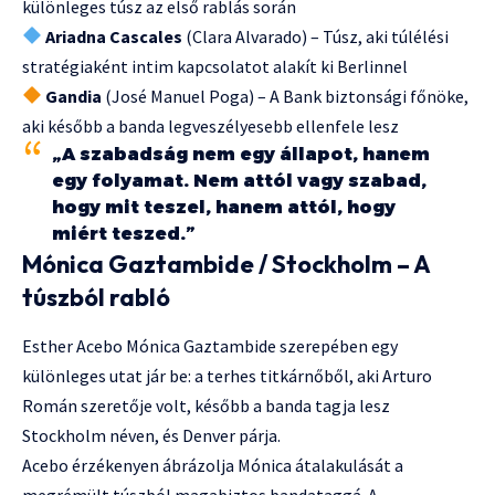
különleges túsz az első rablás során
Ariadna Cascales
(Clara Alvarado) – Túsz, aki túlélési
stratégiaként intim kapcsolatot alakít ki Berlinnel
Gandia
(José Manuel Poga) – A Bank biztonsági főnöke,
aki később a banda legveszélyesebb ellenfele lesz
„A szabadság nem egy állapot, hanem
egy folyamat. Nem attól vagy szabad,
hogy mit teszel, hanem attól, hogy
miért teszed.”
Mónica Gaztambide / Stockholm – A
túszból rabló
Esther Acebo Mónica Gaztambide szerepében egy
különleges utat jár be: a terhes titkárnőből, aki Arturo
Román szeretője volt, később a banda tagja lesz
Stockholm néven, és Denver párja.
Acebo érzékenyen ábrázolja Mónica átalakulását a
megrémült túszból magabiztos bandataggá. A