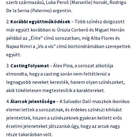
szerb származású, Luka Peroš (Marseille) horvát, Rodrigo
De la Serna (Palermo) argentin.
Korábbi együttműködések
– Több színész dolgozott
már együtt korábban is: Úrsula Corberó és Miguel Herrán
például az „Élite” című sorozatban, míg Alba Flores és
Najwa Nimri a „Vis a vis” című börtöndrámában szerepeltek
együtt.
Castingfolyamat
– Álex Pina, a sorozat alkotója
elmondta, hogy a casting során nem feltétlenül a
legnagyobb neveket keresték, hanem olyan színészeket,
akik tökéletesen megtestesítik a karaktereket.
Álarcok jelentősége
– A Salvador Dalí-maszkok ikonikus
elemei lettek a sorozatnak, és érdekes színészi kihívást
jelentettek, hiszen a színészeknek gyakran kellett erős
érzelmi jeleneteket játszaniuk úgy, hogy az arcuk nagy
része takarásban volt.