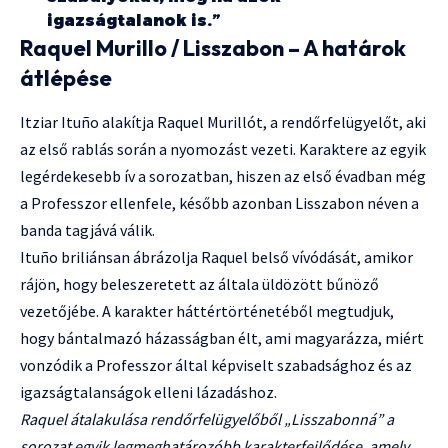
igazságtalanok is.”
Raquel Murillo / Lisszabon – A határok
átlépése
Itziar Ituño alakítja Raquel Murillót, a rendőrfelügyelőt, aki
az első rablás során a nyomozást vezeti. Karaktere az egyik
legérdekesebb ív a sorozatban, hiszen az első évadban még
a Professzor ellenfele, később azonban Lisszabon néven a
banda tagjává válik.
Ituño briliánsan ábrázolja Raquel belső vívódását, amikor
rájön, hogy beleszeretett az általa üldözött bűnöző
vezetőjébe. A karakter háttértörténetéből megtudjuk,
hogy bántalmazó házasságban élt, ami magyarázza, miért
vonzódik a Professzor által képviselt szabadsághoz és az
igazságtalanságok elleni lázadáshoz.
Raquel átalakulása rendőrfelügyelőből „Lisszabonná” a
sorozat egyik legmeghatározóbb karakterfejlődése, amely