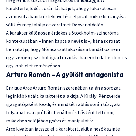
karakterfejlődés során láthatjuk, ahogy fokozatosan
azonosul a banda értékeivel és céljaival, miközben anyává
válik és megtalálja a szerelmet Denver oldalán.
A karakter különösen érdekes a Stockholm-szindróma
kontextusában – innen kapta a nevét is –, bár a sorozat
bemutatja, hogy Mónica csatlakozása a bandához nem
egyszerűen pszichológiai torzulás, hanem tudatos döntés
egy jobb élet reményében.
Arturo Román – A gyűlölt antagonista
Enrique Arce Arturo Román szerepében talán a sorozat
leginkább utált karakterét alakítja. A Királyi Pénzverde
igazgatójaként kezdi, és mindkét rablás során túsz, aki
folyamatosan próbál ellenállni és hősként feltűnni,
miközben valójában gyáva és manipulatív.
Arce kiválóan játssza el a karaktert, akit a nézők szinte