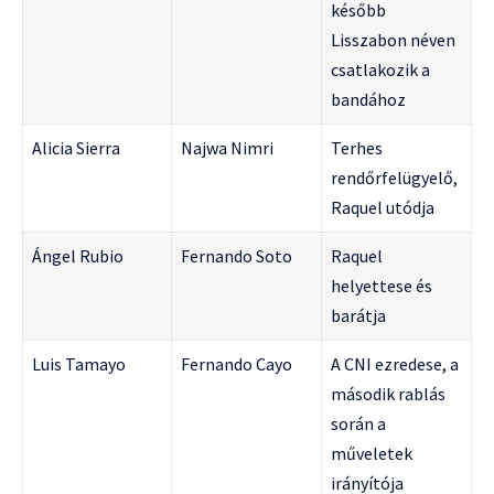
később
Lisszabon néven
csatlakozik a
bandához
Alicia Sierra
Najwa Nimri
Terhes
rendőrfelügyelő,
Raquel utódja
Ángel Rubio
Fernando Soto
Raquel
helyettese és
barátja
Luis Tamayo
Fernando Cayo
A CNI ezredese, a
második rablás
során a
műveletek
irányítója