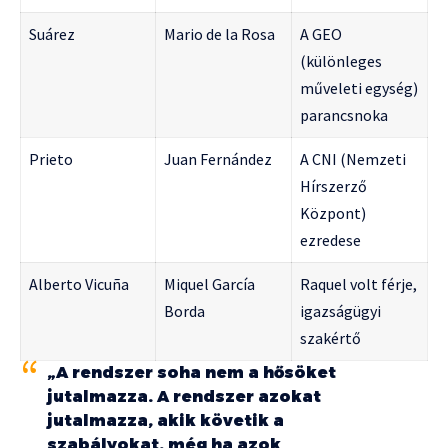
Suárez
Mario de la Rosa
A GEO
(különleges
műveleti egység)
parancsnoka
Prieto
Juan Fernández
A CNI (Nemzeti
Hírszerző
Központ)
ezredese
Alberto Vicuña
Miquel García
Raquel volt férje,
Borda
igazságügyi
szakértő
„A rendszer soha nem a hősöket
jutalmazza. A rendszer azokat
jutalmazza, akik követik a
szabályokat, még ha azok