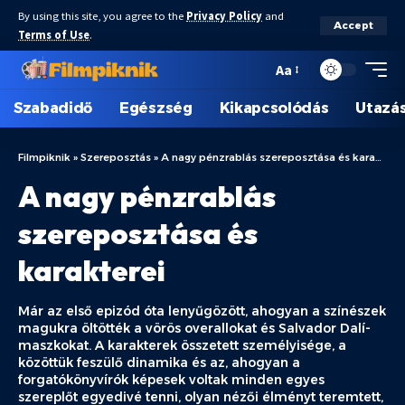
By using this site, you agree to the
Privacy Policy
and
Accept
Terms of Use
.
Aa
Szabadidő
Egészség
Kikapcsolódás
Utazá
Filmpiknik
»
Szereposztás
»
A nagy pénzrablás szereposztása és karakterei
A nagy pénzrablás
szereposztása és
karakterei
Már az első epizód óta lenyűgözött, ahogyan a színészek
magukra öltötték a vörös overallokat és Salvador Dalí-
maszkokat. A karakterek összetett személyisége, a
közöttük feszülő dinamika és az, ahogyan a
forgatókönyvírók képesek voltak minden egyes
szereplőt egyedivé tenni, olyan nézői élményt teremtett,