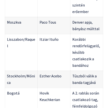
szintén
erőember
Moszkva
Paco Tous
Denver apja,
bányász múlttal
Lisszabon/Raque
Itziar Ituño
Korábbi
l
rendőrfelügyelő,
később
csatlakozik a
bandához
Stockholm/Móni
Esther Acebo
Túszból válik a
ca
banda tagjává
Bogotá
Hovik
A 2. rablás során
Keuchkerian
csatlakozó tag,
fémfeldolgozó