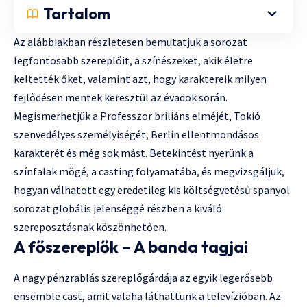
Tartalom
Az alábbiakban részletesen bemutatjuk a sorozat
legfontosabb szereplőit, a színészeket, akik életre
keltették őket, valamint azt, hogy karaktereik milyen
fejlődésen mentek keresztül az évadok során.
Megismerhetjük a Professzor briliáns elméjét, Tokió
szenvedélyes személyiségét, Berlin ellentmondásos
karakterét és még sok mást. Betekintést nyerünk a
színfalak mögé, a casting folyamatába, és megvizsgáljuk,
hogyan válhatott egy eredetileg kis költségvetésű spanyol
sorozat globális jelenséggé részben a kiváló
szereposztásnak köszönhetően.
A főszereplők – A banda tagjai
A nagy pénzrablás szereplőgárdája az egyik legerősebb
ensemble cast, amit valaha láthattunk a televízióban. Az