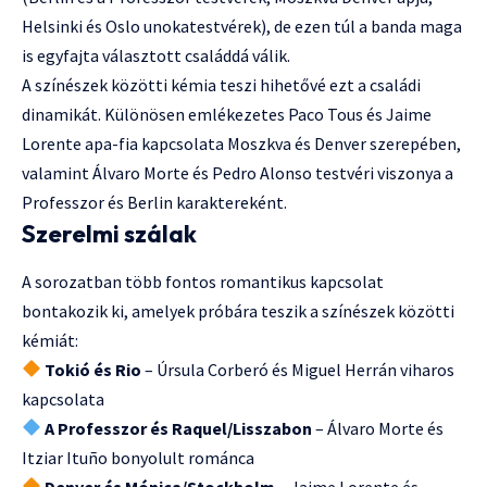
Helsinki és Oslo unokatestvérek), de ezen túl a banda maga
is egyfajta választott családdá válik.
A színészek közötti kémia teszi hihetővé ezt a családi
dinamikát. Különösen emlékezetes Paco Tous és Jaime
Lorente apa-fia kapcsolata Moszkva és Denver szerepében,
valamint Álvaro Morte és Pedro Alonso testvéri viszonya a
Professzor és Berlin karaktereként.
Szerelmi szálak
A sorozatban több fontos romantikus kapcsolat
bontakozik ki, amelyek próbára teszik a színészek közötti
kémiát:
Tokió és Rio
– Úrsula Corberó és Miguel Herrán viharos
kapcsolata
A Professzor és Raquel/Lisszabon
– Álvaro Morte és
Itziar Ituño bonyolult románca
Denver és Mónica/Stockholm
– Jaime Lorente és