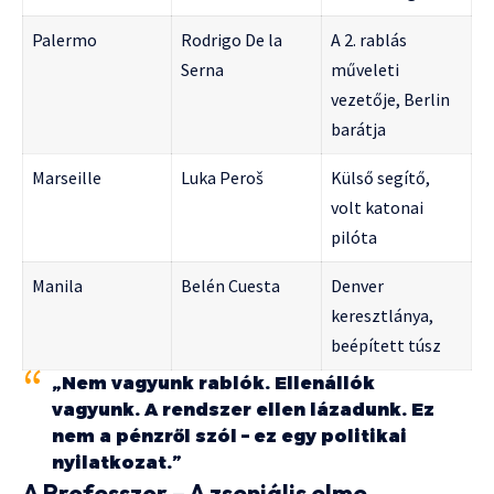
Palermo
Rodrigo De la
A 2. rablás
Serna
műveleti
vezetője, Berlin
barátja
Marseille
Luka Peroš
Külső segítő,
volt katonai
pilóta
Manila
Belén Cuesta
Denver
keresztlánya,
beépített túsz
„Nem vagyunk rablók. Ellenállók
vagyunk. A rendszer ellen lázadunk. Ez
nem a pénzről szól – ez egy politikai
nyilatkozat.”
A Professzor – A zseniális elme