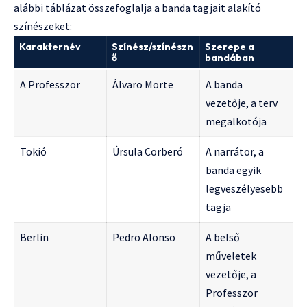
alábbi táblázat összefoglalja a banda tagjait alakító
színészeket:
Karakternév
Színész/színészn
Szerepe a
ő
bandában
A Professzor
Álvaro Morte
A banda
vezetője, a terv
megalkotója
Tokió
Úrsula Corberó
A narrátor, a
banda egyik
legveszélyesebb
tagja
Berlin
Pedro Alonso
A belső
műveletek
vezetője, a
Professzor