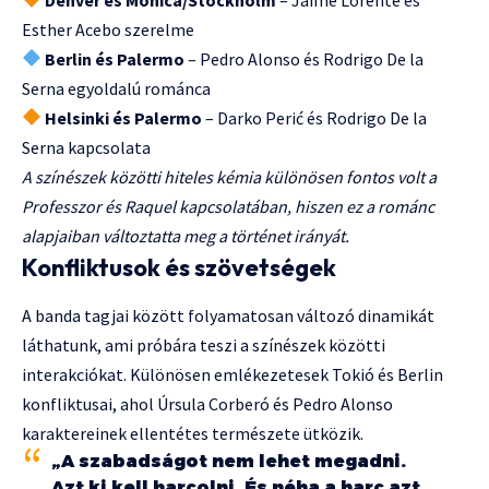
Esther Acebo szerelme
Berlin és Palermo
– Pedro Alonso és Rodrigo De la
Serna egyoldalú románca
Helsinki és Palermo
– Darko Perić és Rodrigo De la
Serna kapcsolata
A színészek közötti hiteles kémia különösen fontos volt a
Professzor és Raquel kapcsolatában, hiszen ez a románc
alapjaiban változtatta meg a történet irányát.
Konfliktusok és szövetségek
A banda tagjai között folyamatosan változó dinamikát
láthatunk, ami próbára teszi a színészek közötti
interakciókat. Különösen emlékezetesek Tokió és Berlin
konfliktusai, ahol Úrsula Corberó és Pedro Alonso
karaktereinek ellentétes természete ütközik.
„A szabadságot nem lehet megadni.
Azt ki kell harcolni. És néha a harc azt