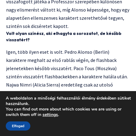
visszafogott játéka a Professzor szerepében különösen
nagy elismerést váltott ki, míg Alonso képessége, hogy egy
alapvetően ellenszenves karaktert szerethetővé tegyen,
szintén sok dicséretet kapott.
Volt olyan színész, aki elhagyta a sorozatot, de később
visszatért?
Igen, több ilyen eset is volt. Pedro Alonso (Berlin)
karaktere meghalt az első rablás végén, de flashback
jelenetekben később visszatért. Paco Tous (Moszkva)
szintén visszatért flashbackekben a karaktere halála után.
Najwa Nimri (Alicia Sierra) eredetileg csak az utolsó
évadokra csatlakozott, de meghatározó szereplővé vált.
A weboldalon a minőségi felhasználói élmény érdekében sütiket
Hogyan befolyásolta a sorozat a színészek karrierjét?
használunk.
You can find out more about which cookies we are using or
A sorozat jelentős nemzetközi ismertséget hozott a
switch them off in
settings
.
legtöbb színésznek. Úrsula Corberó (Tokió) hollywoodi
Elfogad
filmekben kapott szerepeket, Álvaro Morte (a Professzor)