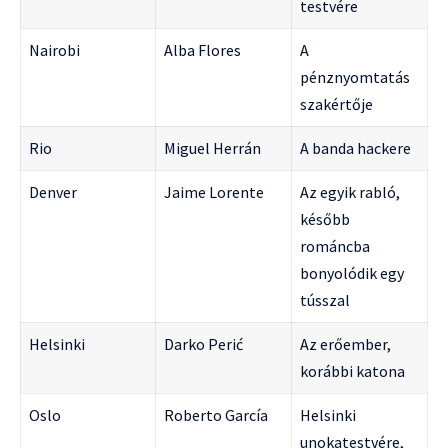
testvére
Nairobi
Alba Flores
A
pénznyomtatás
szakértője
Rio
Miguel Herrán
A banda hackere
Denver
Jaime Lorente
Az egyik rabló,
később
románcba
bonyolódik egy
tússzal
Helsinki
Darko Perić
Az erőember,
korábbi katona
Oslo
Roberto García
Helsinki
unokatestvére,