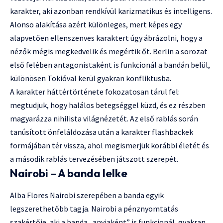
karakter, aki azonban rendkívül karizmatikus és intelligens.
Alonso alakítása azért különleges, mert képes egy
alapvetően ellenszenves karaktert úgy ábrázolni, hogy a
nézők mégis megkedvelik és megértik őt. Berlin a sorozat
első felében antagonistaként is funkcionál a bandán belül,
különösen Tokióval kerül gyakran konfliktusba.
A karakter háttértörténete fokozatosan tárul fel:
megtudjuk, hogy halálos betegséggel küzd, és ez részben
magyarázza nihilista világnézetét. Az első rablás során
tanúsított önfeláldozása után a karakter flashbackek
formájában tér vissza, ahol megismerjük korábbi életét és
a második rablás tervezésében játszott szerepét.
Nairobi – A banda lelke
Alba Flores Nairobi szerepében a banda egyik
legszerethetőbb tagja. Nairobi a pénznyomtatás
szakértője, aki a banda „anyjaként” is funkcionál, gyakran