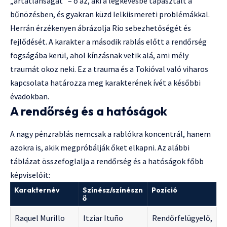
„ártatlanságát” – ő az, aki a legkevésbé tapasztalt a
bűnözésben, és gyakran küzd lelkiismereti problémákkal.
Herrán érzékenyen ábrázolja Rio sebezhetőségét és
fejlődését. A karakter a második rablás előtt a rendőrség
fogságába kerül, ahol kínzásnak vetik alá, ami mély
traumát okoz neki. Ez a trauma és a Tokióval való viharos
kapcsolata határozza meg karakterének ívét a későbbi
évadokban.
A rendőrség és a hatóságok
A nagy pénzrablás nemcsak a rablókra koncentrál, hanem
azokra is, akik megpróbálják őket elkapni. Az alábbi
táblázat összefoglalja a rendőrség és a hatóságok főbb
képviselőit:
Karakternév
Színész/színészn
Pozíció
ő
Raquel Murillo
Itziar Ituño
Rendőrfelügyelő,