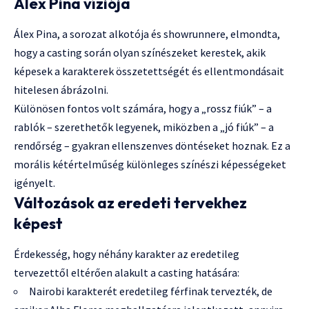
Álex Pina víziója
Álex Pina, a sorozat alkotója és showrunnere, elmondta,
hogy a casting során olyan színészeket kerestek, akik
képesek a karakterek összetettségét és ellentmondásait
hitelesen ábrázolni.
Különösen fontos volt számára, hogy a „rossz fiúk” – a
rablók – szerethetők legyenek, miközben a „jó fiúk” – a
rendőrség – gyakran ellenszenves döntéseket hoznak. Ez a
morális kétértelműség különleges színészi képességeket
igényelt.
Változások az eredeti tervekhez
képest
Érdekesség, hogy néhány karakter az eredetileg
tervezettől eltérően alakult a casting hatására:
Nairobi karakterét eredetileg férfinak tervezték, de