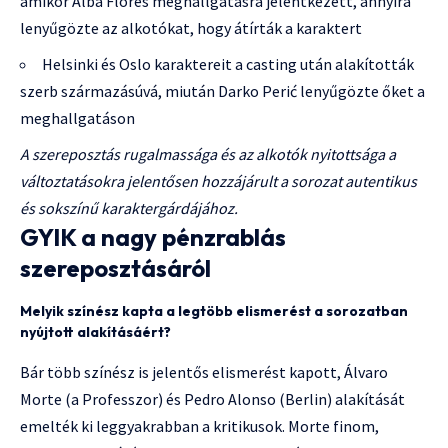
amikor Alba Flores meghallgatásra jelentkezett, annyira
lenyűgözte az alkotókat, hogy átírták a karaktert
Helsinki és Oslo karaktereit a casting után alakították
szerb származásúvá, miután Darko Perić lenyűgözte őket a
meghallgatáson
A szereposztás rugalmassága és az alkotók nyitottsága a
változtatásokra jelentősen hozzájárult a sorozat autentikus
és sokszínű karaktergárdájához.
GYIK a nagy pénzrablás
szereposztásáról
Melyik színész kapta a legtöbb elismerést a sorozatban
nyújtott alakításáért?
Bár több színész is jelentős elismerést kapott, Álvaro
Morte (a Professzor) és Pedro Alonso (Berlin) alakítását
emelték ki leggyakrabban a kritikusok. Morte finom,