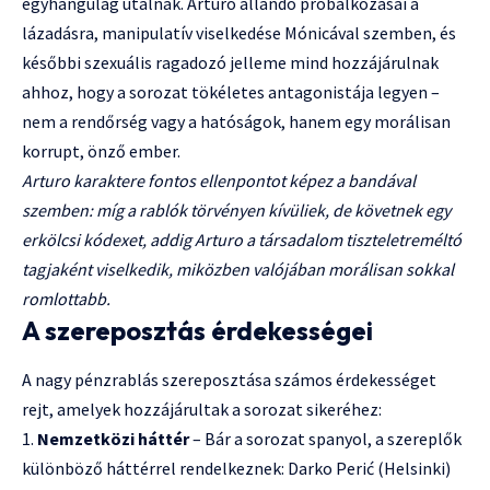
egyhangúlag utálnak. Arturo állandó próbálkozásai a
lázadásra, manipulatív viselkedése Mónicával szemben, és
későbbi szexuális ragadozó jelleme mind hozzájárulnak
ahhoz, hogy a sorozat tökéletes antagonistája legyen –
nem a rendőrség vagy a hatóságok, hanem egy morálisan
korrupt, önző ember.
Arturo karaktere fontos ellenpontot képez a bandával
szemben: míg a rablók törvényen kívüliek, de követnek egy
erkölcsi kódexet, addig Arturo a társadalom tiszteletreméltó
tagjaként viselkedik, miközben valójában morálisan sokkal
romlottabb.
A szereposztás érdekességei
A nagy pénzrablás szereposztása számos érdekességet
rejt, amelyek hozzájárultak a sorozat sikeréhez:
Nemzetközi háttér
– Bár a sorozat spanyol, a szereplők
különböző háttérrel rendelkeznek: Darko Perić (Helsinki)