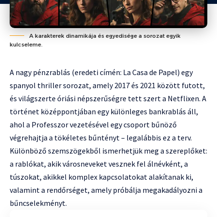
A karakterek dinamikája és egyedisége a sorozat egyik
kulcseleme.
A nagy pénzrablás (eredeti címén: La Casa de Papel) egy
spanyol thriller sorozat, amely 2017 és 2021 között futott,
és világszerte óriási népszerűségre tett szert a Netflixen. A
történet középpontjában egy különleges bankrablás áll,
ahol a Professzor vezetésével egy csoport bűnöző
végrehajtja a tökéletes bűntényt – legalábbis ez a terv.
Különböző szemszögekből ismerhetjük meg a szereplőket:
a rablókat, akik városneveket vesznek fel álnévként, a
túszokat, akikkel komplex kapcsolatokat alakítanak ki,
valamint a rendőrséget, amely próbálja megakadályozni a
bűncselekményt.