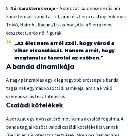
Női karakterek ereje
– A sorozat különösen erős női
karaktereket vonultat fel, ami részben a casting érdeme is:
Tokió, Nairobi, Raquel/Lisszabon, Alicia Sierra mind
összetett, erős női figurák.
„Az élet nem arról szól, hogy várod a
vihar elvonulását. Hanem arról, hogy
megtanulsz táncolni az esőben.”
A banda dinamikája
A nagy pénzrablás egyik legnagyobb erőssége a banda
tagjainak egymás közötti dinamikája, amit a kiváló
szereposztás tesz hitelessé:
Családi kötelékek
A sorozat egyik visszatérő motívuma a család fogalma. A
banda tagjai között valódi családi kötelékek is vannak
(Berlin és a Professzor testvérek, Moszkva Denver apja,