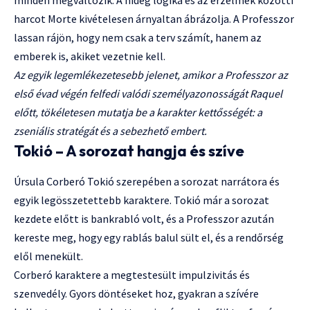
minden megváltozik. A hideg logika és az érzelmek közötti
harcot Morte kivételesen árnyaltan ábrázolja. A Professzor
lassan rájön, hogy nem csak a terv számít, hanem az
emberek is, akiket vezetnie kell.
Az egyik legemlékezetesebb jelenet, amikor a Professzor az
első évad végén felfedi valódi személyazonosságát Raquel
előtt, tökéletesen mutatja be a karakter kettősségét: a
zseniális stratégát és a sebezhető embert.
Tokió – A sorozat hangja és szíve
Úrsula Corberó Tokió szerepében a sorozat narrátora és
egyik legösszetettebb karaktere. Tokió már a sorozat
kezdete előtt is bankrabló volt, és a Professzor azután
kereste meg, hogy egy rablás balul sült el, és a rendőrség
elől menekült.
Corberó karaktere a megtestesült impulzivitás és
szenvedély. Gyors döntéseket hoz, gyakran a szívére