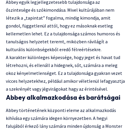
Abbey egyik legjellegzetesebb tulajdonsága az
őszintesége és szókimondása. Mivel kultúrájában nem
létezik a „tapintat” fogalma, mindig kimondja, amit
gondol, függetlenül attól, hogy ez másoknak esetleg
kellemetlen lehet. Ez a tulajdonsága számos humoros és
tanulságos helyzetet teremt, miközben rávilágít a
kulturális különbségekből eredő félreértésekre.
A karakter különleges képessége, hogy jeget és havat tud
létrehozni, és ellenáll a hidegnek, sőt, számára a meleg
okoz kényelmetlenséget. Ez a tulajdonsága gyakran vezet
vicces helyzetekhez, például amikor véletlenül lefagyasztja
a szekrényét vagy jégvirágokat hagy az érintésével.
Abbey alkalmazkodása és barátságai
Abbey történetének központi eleme az alkalmazkodás
kihívása egy számára idegen környezetben. A hegyi
falujából érkező lány számára minden újdonság a Monster