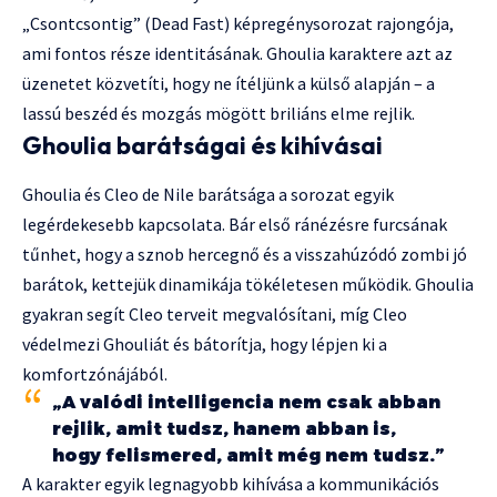
„Csontcsontig” (Dead Fast) képregénysorozat rajongója,
ami fontos része identitásának. Ghoulia karaktere azt az
üzenetet közvetíti, hogy ne ítéljünk a külső alapján – a
lassú beszéd és mozgás mögött briliáns elme rejlik.
Ghoulia barátságai és kihívásai
Ghoulia és Cleo de Nile barátsága a sorozat egyik
legérdekesebb kapcsolata. Bár első ránézésre furcsának
tűnhet, hogy a sznob hercegnő és a visszahúzódó zombi jó
barátok, kettejük dinamikája tökéletesen működik. Ghoulia
gyakran segít Cleo terveit megvalósítani, míg Cleo
védelmezi Ghouliát és bátorítja, hogy lépjen ki a
komfortzónájából.
„A valódi intelligencia nem csak abban
rejlik, amit tudsz, hanem abban is,
hogy felismered, amit még nem tudsz.”
A karakter egyik legnagyobb kihívása a kommunikációs