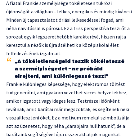
A fiatal Frankie személyisége tökéletesen tükrözi
újdonságát a világban – lelkes, energikus és mindig kíváncsi.
Minden új tapasztalatot óriási lelkesedéssel fogad, ami
néha naivitással is párosul. Ez a friss perspektíva teszi őt a
sorozat egyik legszerethetőbb karakterévé, hiszen rajta
keresztül a nézők is újra átélhetik a középiskolai élet
felfedezésének izgalmait.
„A tökéletlenségeid teszik tökéletessé
a személyiségedet – ne próbáld
elrejteni, ami különlegessé tesz!”
Frankie különleges képessége, hogy elektromos töltést
tud generálni, ami gyakran vezethet vicces helyzetekhez,
amikor izgatott vagy ideges lesz. Testrészei időnként
leválnak, amit barátai már megszoktak, és segítenek neki
visszailleszteni őket. Ez a motívum remekül szimbolizálja
azt az üzenetet, hogy néha „darabjaira hullhatunk”, de a
barátaink segítségével újra összerakhatjuk magunkat.