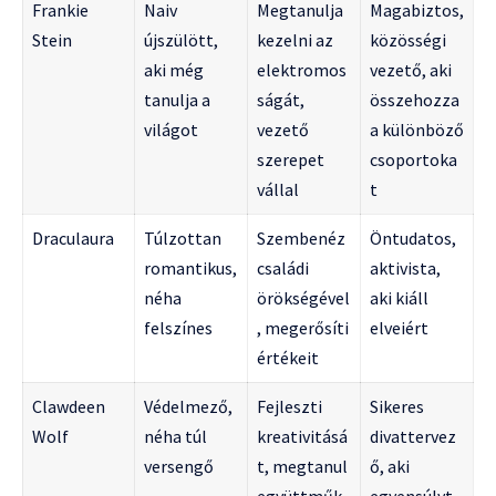
Frankie
Naiv
Megtanulja
Magabiztos,
Stein
újszülött,
kezelni az
közösségi
aki még
elektromos
vezető, aki
tanulja a
ságát,
összehozza
világot
vezető
a különböző
szerepet
csoportoka
vállal
t
Draculaura
Túlzottan
Szembenéz
Öntudatos,
romantikus,
családi
aktivista,
néha
örökségével
aki kiáll
felszínes
, megerősíti
elveiért
értékeit
Clawdeen
Védelmező,
Fejleszti
Sikeres
Wolf
néha túl
kreativitásá
divattervez
versengő
t, megtanul
ő, aki