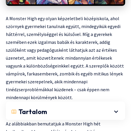
A Monster High egy olyan képzeletbeli középiskola, ahol
szörnyek gyermekei tanulnak együtt, mindegyikük egyedi
háttérrel, személyiséggel és külsővel. Míg a gyerekek
szemében ezek izgalmas babák és karakterek, addig
szülőként vagy pedagógusként láthatjuk azt az értékes
üzenetet, amit közvetítenek: mindannyian értékesek
vagyunk a különbözőségeinkkel együtt. A szereplők között
vámpírok, farkasemberek, zombik és egyéb mitikus lények
gyermekei szerepelnek, akik mindennapi
tinédzserproblémákkal küzdenek – csak éppen nem
mindennapi körülmények között.
Tartalom
Az alábbiakban bemutatjuk a Monster High hét