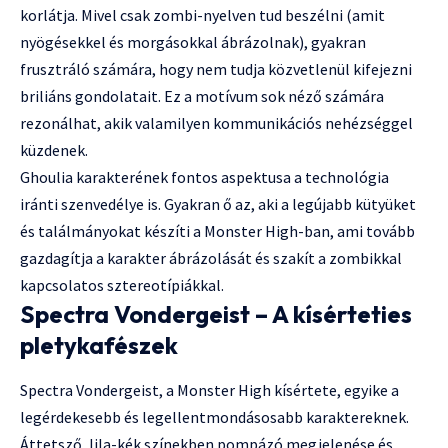
korlátja. Mivel csak zombi-nyelven tud beszélni (amit
nyögésekkel és morgásokkal ábrázolnak), gyakran
frusztráló számára, hogy nem tudja közvetlenül kifejezni
briliáns gondolatait. Ez a motívum sok néző számára
rezonálhat, akik valamilyen kommunikációs nehézséggel
küzdenek.
Ghoulia karakterének fontos aspektusa a technológia
iránti szenvedélye is. Gyakran ő az, aki a legújabb kütyüket
és találmányokat készíti a Monster High-ban, ami tovább
gazdagítja a karakter ábrázolását és szakít a zombikkal
kapcsolatos sztereotípiákkal.
Spectra Vondergeist – A kísérteties
pletykafészek
Spectra Vondergeist, a Monster High kísértete, egyike a
legérdekesebb és legellentmondásosabb karaktereknek.
Áttetsző, lila-kék színekben pompázó megjelenése és