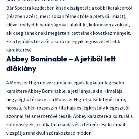
Bár Spectra kezdetben kissé elszigetelt a többi karaktertől
(részben azért, mert sokan félnek tőle a pletykái miatt),
idővel mélyebb barátságokat alakít ki, különösen azokkal,
akik segítenek neki megérteni tetteinek következményeit.
Ez a fejlődés teszi őt a sorozat egyik legösszetettebb
karakterévé.
Abbey Bominable – A jetiből lett
diáklány
A Monster High univerzumának egyik legkülönlegesebb
karaktere Abbey Bominable, a jeti lánya, aki a Himalája
hegységből érkezett a Monster High-ba. Kék-fehér bőre,
hosszú, fehér-rózsaszín-lila haja és jégkristály kiegészítői
azonnal felismerhetővé teszik. Abbey karaktere a kulturális
különbségek, az alkalmazkodás és a félreértések témáit
vizsgálja rendkívül szórakoztató módon.