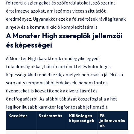
félreérti a szlengeket és szófordulatokat, szó szerint
értelmezve azokat, ami számos vicces szituációt
eredményez. Ugyanakkor ezek a félreértések rávilágítanak
a nyelv és a kommunikáció komplexitására is.
A Monster High szereplők jellemzői
és képességei
A Monster High karakterek mindegyike egyedi
tulajdonságokkal, háttértörténettel és különleges
képességekkel rendelkezik, amelyek nemcsak a játék és a
sorozat szempontjából érdekesek, hanem fontos
üzeneteket is közvetítenek a diverzitásról és
önelfogadásról. Az alábbi táblázat összefoglalja a hét
legikonikusabb karakter legfontosabb jellemzőit:
Karakter
Származás
Különleges
Fő
képességek
jellemvonás
ok