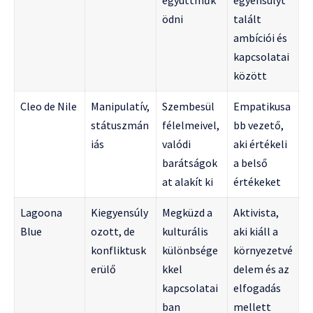
együttműk
egyensúlyt
ödni
talált
ambíciói és
kapcsolatai
között
Cleo de Nile
Manipulatív,
Szembesül
Empatikusa
státuszmán
félelmeivel,
bb vezető,
iás
valódi
aki értékeli
barátságok
a belső
at alakít ki
értékeket
Lagoona
Kiegyensúly
Megküzd a
Aktivista,
Blue
ozott, de
kulturális
aki kiáll a
konfliktusk
különbsége
környezetvé
erülő
kkel
delem és az
kapcsolatai
elfogadás
ban
mellett