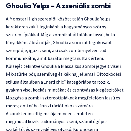
Ghoulia Yelps – A zseniális zombi
A Monster High szereplői között talán Ghoulia Yelps
karaktere szakít leginkább a hagyományos szörny-
sztereotípiákkal. Míg a zombikat általában lassú, buta
lényekként ábrázolják, Ghoulia a sorozat legokosabb
szereplője, igazi zseni, aki csak zombi-nyelven tud
kommunikálni, amit barátai megtanultak érteni.
Külsejét tekintve Ghoulia a klasszikus zombi jegyeit viseli:
kék-szürke bőr, szemüveg és kék haj jellemzi. Öltözködési
stílusa általában a „nerd chic” kategóriába tartozik,
gyakran visel kockás mintákat és csontvázas kiegészítőket.
Mozgása a zombi-sztereotípiáknak megfelelően lassú és
merev, ami néha frusztrációt okoz számára.
A karakter intelligenciája minden területen
megmutatkozik: tudományos zseni, számítógépes
szakértő, és szenvedélyes olvasó. Különösen a