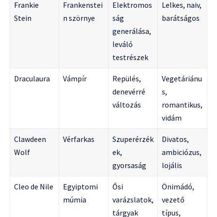
Frankie
Frankenstei
Elektromos
Lelkes, naiv,
Stein
n szörnye
ság
barátságos
generálása,
leváló
testrészek
Draculaura
Vámpír
Repülés,
Vegetáriánu
denevérré
s,
változás
romantikus,
vidám
Clawdeen
Vérfarkas
Szuperérzék
Divatos,
Wolf
ek,
ambiciózus,
gyorsaság
lojális
Cleo de Nile
Egyiptomi
Ősi
Önimádó,
múmia
varázslatok,
vezető
tárgyak
típus,