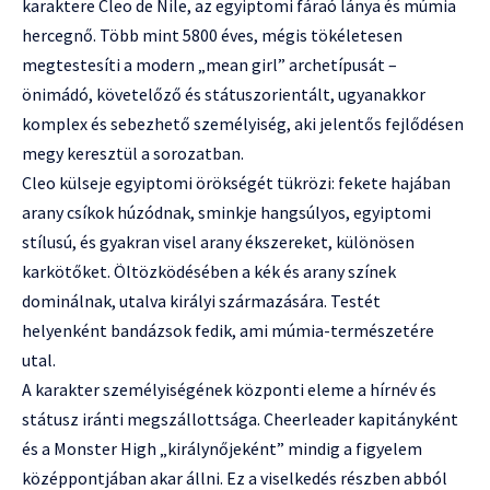
karaktere Cleo de Nile, az egyiptomi fáraó lánya és múmia
hercegnő. Több mint 5800 éves, mégis tökéletesen
megtestesíti a modern „mean girl” archetípusát –
önimádó, követelőző és státuszorientált, ugyanakkor
komplex és sebezhető személyiség, aki jelentős fejlődésen
megy keresztül a sorozatban.
Cleo külseje egyiptomi örökségét tükrözi: fekete hajában
arany csíkok húzódnak, sminkje hangsúlyos, egyiptomi
stílusú, és gyakran visel arany ékszereket, különösen
karkötőket. Öltözködésében a kék és arany színek
dominálnak, utalva királyi származására. Testét
helyenként bandázsok fedik, ami múmia-természetére
utal.
A karakter személyiségének központi eleme a hírnév és
státusz iránti megszállottsága. Cheerleader kapitányként
és a Monster High „királynőjeként” mindig a figyelem
középpontjában akar állni. Ez a viselkedés részben abból