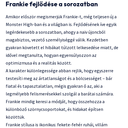
Frankie fejlődése a sorozatban
Amikor először megismerjük Frankie-t, még teljesen új a
Monster High-ban és a világban is. Fejlődésének íve egyik
legérdekesebb a sorozatban, ahogy a naiv újoncból
magabiztos, vezető személyiséggé válik. Kezdetben
gyakran követett el hibákat túlzott lelkesedése miatt, de
idővel megtanulta, hogyan egyensúlyozzon az
optimizmusa és a realitás között.
A karakter különlegessége abban rejlik, hogy egyszerre
testesíti meg az ártatlanságot és a bölcsességet – bár
fiatal és tapasztalatlan, mégis gyakran ő az, aki a
legmélyebb felismerésekkel szolgál a barátai számára.
Frankie mindig keresi a módját, hogy összehozza a
különböző szörnycsoportokat, és hidakat építsen
közöttük.
Frankie stílusa is ikonikus: fekete-fehér ruhái, villám