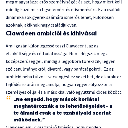
megmagyarázza erős személyiségét és azt, hogy miért kell
mindig küzdenie a figyelemért és elismerésért. Ez a családi
dinamika sok gyerek számára ismerős lehet, különösen
azoknak, akiknek nagy családjuk van.
Clawdeen ambíciói és kihívásai
Ami igazán különlegessé teszi Clawdeent, az az
eltökéltsége és céltudatossága. Nem elégszik meg a
középszerűséggel, mindig a legjobbra törekszik, legyen
szó tanulmányokról, divatról vagy barátságokról. Ez az
ambíció néha túlzott versengéshez vezethet, de a karakter
fejlődése során megtanulja, hogyan egyensúlyozzon a
személyes céljai és a másokkal való együttműködés között.
„Ne engedd, hogy mások korlátai
meghatározzák a te lehetőségeidet – a
te álmaid csak a te szabályaid szerint
működnek.”
Clawdeen egyik visszatérő kihívása, hogy minden