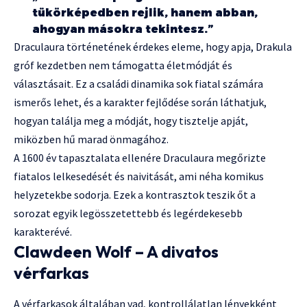
tükörképedben rejlik, hanem abban,
ahogyan másokra tekintesz.”
Draculaura történetének érdekes eleme, hogy apja, Drakula
gróf kezdetben nem támogatta életmódját és
választásait. Ez a családi dinamika sok fiatal számára
ismerős lehet, és a karakter fejlődése során láthatjuk,
hogyan találja meg a módját, hogy tisztelje apját,
miközben hű marad önmagához.
A 1600 év tapasztalata ellenére Draculaura megőrizte
fiatalos lelkesedését és naivitását, ami néha komikus
helyzetekbe sodorja. Ezek a kontrasztok teszik őt a
sorozat egyik legösszetettebb és legérdekesebb
karakterévé.
Clawdeen Wolf – A divatos
vérfarkas
A vérfarkasok általában vad, kontrollálatlan lényekként