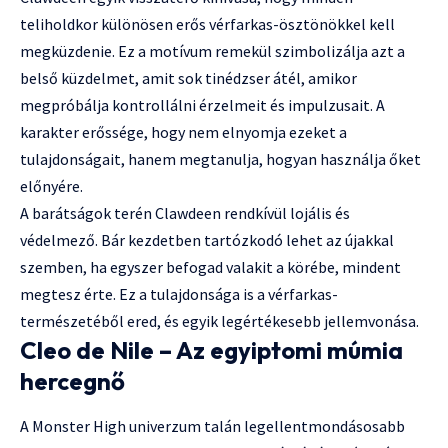
teliholdkor különösen erős vérfarkas-ösztönökkel kell
megküzdenie. Ez a motívum remekül szimbolizálja azt a
belső küzdelmet, amit sok tinédzser átél, amikor
megpróbálja kontrollálni érzelmeit és impulzusait. A
karakter erőssége, hogy nem elnyomja ezeket a
tulajdonságait, hanem megtanulja, hogyan használja őket
előnyére.
A barátságok terén Clawdeen rendkívül lojális és
védelmező. Bár kezdetben tartózkodó lehet az újakkal
szemben, ha egyszer befogad valakit a körébe, mindent
megtesz érte. Ez a tulajdonsága is a vérfarkas-
természetéből ered, és egyik legértékesebb jellemvonása.
Cleo de Nile – Az egyiptomi múmia
hercegnő
A Monster High univerzum talán legellentmondásosabb