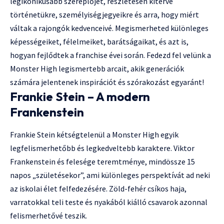
legikonikusabb szereplőjét, részletesen kitérve
történetükre, személyiségjegyeikre és arra, hogy miért
váltak a rajongók kedvenceivé. Megismerheted különleges
képességeiket, félelmeiket, barátságaikat, és azt is,
hogyan fejlődtek a franchise évei során. Fedezd fel velünk a
Monster High legismertebb arcait, akik generációk
számára jelentenek inspirációt és szórakozást egyaránt!
Frankie Stein – A modern
Frankenstein
Frankie Stein kétségtelenül a Monster High egyik
legfelismerhetőbb és legkedveltebb karaktere. Viktor
Frankenstein és felesége teremtménye, mindössze 15
napos „születésekor”, ami különleges perspektívát ad neki
az iskolai élet felfedezésére. Zöld-fehér csíkos haja,
varratokkal teli teste és nyakából kiálló csavarok azonnal
felismerhetővé teszik.