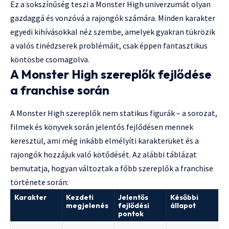
Ez a sokszínűség teszi a Monster High univerzumát olyan
gazdaggá és vonzóvá a rajongók számára. Minden karakter
egyedi kihívásokkal néz szembe, amelyek gyakran tükrözik
a valós tinédzserek problémáit, csak éppen fantasztikus
köntösbe csomagolva.
A Monster High szereplők fejlődése
a franchise során
A Monster High szereplők nem statikus figurák – a sorozat,
filmek és könyvek során jelentős fejlődésen mennek
keresztül, ami még inkább elmélyíti karakterüket és a
rajongók hozzájuk való kötődését. Az alábbi táblázat
bemutatja, hogyan változtak a főbb szereplők a franchise
története során:
Karakter
Kezdeti
Jelentős
Későbbi
megjelenés
fejlődési
állapot
pontok