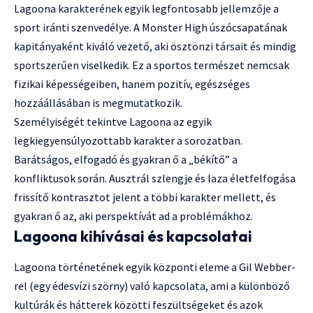
Lagoona karakterének egyik legfontosabb jellemzője a
sport iránti szenvedélye. A Monster High úszócsapatának
kapitányaként kiváló vezető, aki ösztönzi társait és mindig
sportszerűen viselkedik. Ez a sportos természet nemcsak
fizikai képességeiben, hanem pozitív, egészséges
hozzáállásában is megmutatkozik.
Személyiségét tekintve Lagoona az egyik
legkiegyensúlyozottabb karakter a sorozatban.
Barátságos, elfogadó és gyakran ő a „békítő” a
konfliktusok során. Ausztrál szlengje és laza életfelfogása
frissítő kontrasztot jelent a többi karakter mellett, és
gyakran ő az, aki perspektívát ad a problémákhoz.
Lagoona kihívásai és kapcsolatai
Lagoona történetének egyik központi eleme a Gil Webber-
rel (egy édesvízi szörny) való kapcsolata, ami a különböző
kultúrák és hátterek közötti feszültségeket és azok