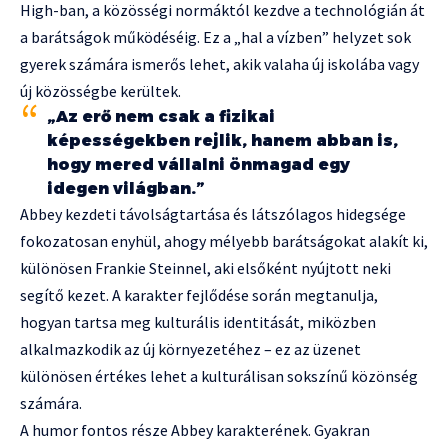
High-ban, a közösségi normáktól kezdve a technológián át
a barátságok működéséig. Ez a „hal a vízben” helyzet sok
gyerek számára ismerős lehet, akik valaha új iskolába vagy
új közösségbe kerültek.
„Az erő nem csak a fizikai
képességekben rejlik, hanem abban is,
hogy mered vállalni önmagad egy
idegen világban.”
Abbey kezdeti távolságtartása és látszólagos hidegsége
fokozatosan enyhül, ahogy mélyebb barátságokat alakít ki,
különösen Frankie Steinnel, aki elsőként nyújtott neki
segítő kezet. A karakter fejlődése során megtanulja,
hogyan tartsa meg kulturális identitását, miközben
alkalmazkodik az új környezetéhez – ez az üzenet
különösen értékes lehet a kulturálisan sokszínű közönség
számára.
A humor fontos része Abbey karakterének. Gyakran