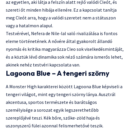
az egyetlen, aki látja a felszín alatt rejlő valódi Cleót, és
szereti őt minden hibája ellenére. Ez a kapcsolat tanítja
meg Cleót arra, hogy a valódi szeretet nem a státuszon
vagy a hatalmon alapul.
Testvérével, Nefera de Nile-lal való rivalizálása is fontos
eleme történetének. A nővére által gyakorolt állandó
nyomás és kritika magyarázza Cleo sok viselkedésmintáját,
és a köztük lévő dinamika sok néző számára ismerős lehet,
akinek nehéz testvéri kapcsolata van.
Lagoona Blue – A tengeri szörny
A Monster High karakterei között Lagoona Blue képviseli a
tengeri világot, mint egy tengeri szörny lánya. Ausztrál
akcentusa, sportos természete és barátságos
személyisége a sorozat egyik legszerethetőbb
szereplőjévé teszi. Kék bőre, szőke-zöld haja és
uszonyszerű fülei azonnal felismerhetővé teszik.