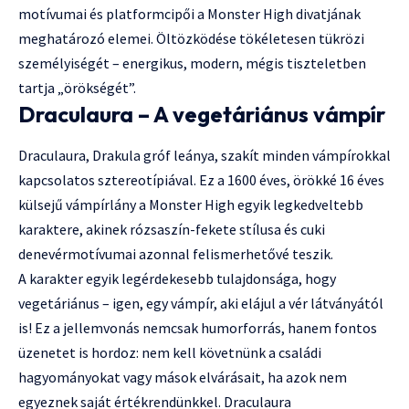
motívumai és platformcipői a Monster High divatjának
meghatározó elemei. Öltözködése tökéletesen tükrözi
személyiségét – energikus, modern, mégis tiszteletben
tartja „örökségét”.
Draculaura – A vegetáriánus vámpír
Draculaura, Drakula gróf leánya, szakít minden vámpírokkal
kapcsolatos sztereotípiával. Ez a 1600 éves, örökké 16 éves
külsejű vámpírlány a Monster High egyik legkedveltebb
karaktere, akinek rózsaszín-fekete stílusa és cuki
denevérmotívumai azonnal felismerhetővé teszik.
A karakter egyik legérdekesebb tulajdonsága, hogy
vegetáriánus – igen, egy vámpír, aki elájul a vér látványától
is! Ez a jellemvonás nemcsak humorforrás, hanem fontos
üzenetet is hordoz: nem kell követnünk a családi
hagyományokat vagy mások elvárásait, ha azok nem
egyeznek saját értékrendünkkel. Draculaura