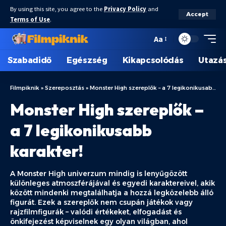
By using this site, you agree to the
Privacy Policy
and
Accept
Terms of Use
.
Aa
Szabadidő
Egészség
Kikapcsolódás
Utazá
Filmpiknik
»
Szereposztás
»
Monster High szereplők – a 7 legikonikusabb karakter!
Monster High szereplők –
a 7 legikonikusabb
karakter!
A Monster High univerzum mindig is lenyűgözött
különleges atmoszférájával és egyedi karaktereivel, akik
között mindenki megtalálhatja a hozzá legközelebb álló
figurát. Ezek a szereplők nem csupán játékok vagy
rajzfilmfigurák – valódi értékeket, elfogadást és
önkifejezést képviselnek egy olyan világban, ahol