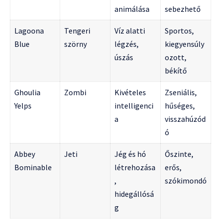
animálása
sebezhető
Lagoona
Tengeri
Víz alatti
Sportos,
Blue
szörny
légzés,
kiegyensúly
úszás
ozott,
békítő
Ghoulia
Zombi
Kivételes
Zseniális,
Yelps
intelligenci
hűséges,
a
visszahúzód
ó
Abbey
Jeti
Jég és hó
Őszinte,
Bominable
létrehozása
erős,
,
szókimondó
hidegállósá
g