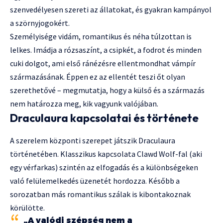
szenvedélyesen szereti az állatokat, és gyakran kampányol
a szörnyjogokért.
Személyisége vidám, romantikus és néha túlzottan is
lelkes. Imádja a rózsaszínt, a csipkét, a fodrot és minden
cuki dolgot, ami első ránézésre ellentmondhat vámpír
származásának. Éppen ez az ellentét teszi őt olyan
szerethetővé – megmutatja, hogy a külső és a származás
nem határozza meg, kik vagyunk valójában.
Draculaura kapcsolatai és története
A szerelem központi szerepet játszik Draculaura
történetében. Klasszikus kapcsolata Clawd Wolf-fal (aki
egy vérfarkas) szintén az elfogadás és a különbségeken
való felülemelkedés üzenetét hordozza. Később a
sorozatban más romantikus szálak is kibontakoznak
körülötte.
„A valódi szépség nem a