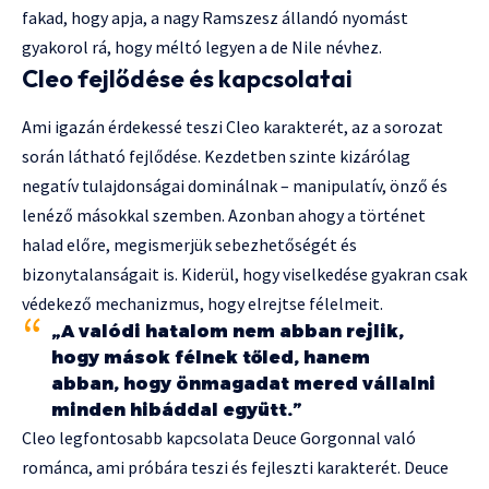
fakad, hogy apja, a nagy Ramszesz állandó nyomást
gyakorol rá, hogy méltó legyen a de Nile névhez.
Cleo fejlődése és kapcsolatai
Ami igazán érdekessé teszi Cleo karakterét, az a sorozat
során látható fejlődése. Kezdetben szinte kizárólag
negatív tulajdonságai dominálnak – manipulatív, önző és
lenéző másokkal szemben. Azonban ahogy a történet
halad előre, megismerjük sebezhetőségét és
bizonytalanságait is. Kiderül, hogy viselkedése gyakran csak
védekező mechanizmus, hogy elrejtse félelmeit.
„A valódi hatalom nem abban rejlik,
hogy mások félnek tőled, hanem
abban, hogy önmagadat mered vállalni
minden hibáddal együtt.”
Cleo legfontosabb kapcsolata Deuce Gorgonnal való
románca, ami próbára teszi és fejleszti karakterét. Deuce