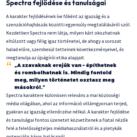
Spectra fejlődése és tanulságai
A karakter fejlődésének íve főként az igazság és a
szenzációhajhászás közötti egyensúly megtalálásáról szól.
Kezdetben Spectra nem látja, milyen kárt okozhatnak
eltúlzott vagy félig igaz történetei, de ahogy a sorozat
halad előre, szembesül tetteinek következményeivel, és
megtanulja az újságírói etika alapjait.
„A szavaknak erejük van – építhetnek
és rombolhatnak is. Mindig fontold
meg, milyen történetet osztasz meg
másokról.”
Spectra karaktere különösen releváns a mai közösségi
média világában, ahol az információ villámgyorsan terjed,
gyakran az igazság ellenőrzése nélkül. A karakter fejlődése
és tanulságai fontos üzenetet közvetítenek a fiatal nézők
felé a felelősségteljes médiahasználatról és a pletykák
potenciális káros hatásairól.