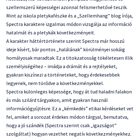
szellemszerű képességei azonnal felismerhetővé teszik.
Mint az iskola pletykafészke és a „Szellemhang” blog írója,
Spectra karaktere izgalmas módon vizsgálja az információ
hatalmát és a pletykák következményeit.
A karakter háttértörténete szerint Spectra már hosszú
ideje kísért, bár pontos „halálának” körülményei sokáig
homályosak maradtak. Ez a titokzatosság tökéletesen illik
személyiségéhez – imádja a drámát és a rejtélyeket,
gyakran kiszínezi a történeteket, hogy érdekesebbek
legyenek, nem törődve a következményekkel.
Spectra különleges képessége, hogy át tud haladni falakon
és más szilárd tárgyakon, amit gyakran használ
információgyűjtésre. Ez a „kémkedés” etikai kérdéseket vet
fel, amiket a sorozat érdekes módon tárgyal, bemutatva,
hogy a jó szándék (Spectra szerint csak „igazságot”
szolgáltat) hogyan vezethet negatív következményekhez.