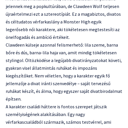
jelennek meg a popkultúrában, de Clawdeen Wolf teljesen
újraértelmezi ezt a sztereotípiát. Ez a magabiztos, divatos
és céltudatos vérfarkaslány a Monster High egyik
legerősebb női karaktere, aki tökéletesen megtestesíti az
önelfogadás és ambíció értékeit.
Clawdeen külseje azonnal felismerhető: lila szeme, barna
bőre és dús, barna-lila haja van, amit mindig tökéletesen
stylingol. Öltözködése a legújabb divatirányzatokat követi,
gyakran visel állatmintás ruhákat és impozáns
kiegészítőket. Nem véletlen, hogy a karakter egyik fő
jellemzője a divat iránti szenvedélye – saját tervezésű
ruhákat készít, és álma, hogy egyszer saját divatbirodalmat
építsen.
A karakter családi háttere is fontos szerepet játszik
személyiségének alakításában. Egy nagy
vérfarkascsaládból származik, számos testvérrel, ami