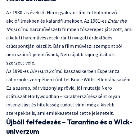
Az 1980-as évektől Nero gyakran tűnt fel különböző
akciófilmekben és kalandfilmekben. Az 1981-es
Enter the
Ninja
című harcművészeti filmben főszerepet játszott, ami
a keleti harcművészetek iránti nyugati érdeklődés
csúcspontján készült. Bár a film művészi szempontból
nem számít jelentősnek, Nero újabb rajongótábort
szerzett vele.
Az 1990-es
Die Hard 2
című kasszasikerben Esperanza
tábornok szerepében tűnt fel Bruce Willis ellenlábasaként.
Ez a szerep, bár viszonylag rövid, jól mutatja Nero
státuszát Hollywoodban – karakterszínészként olyan
intenzitást és hitelesség tudott vinni még a kisebb
szerepekbe is, ami emlékezetessé tette jeleneteit.
Újbóli felfedezés – Tarantino és a Wick-
univerzum