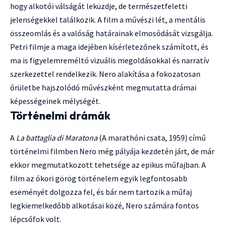
hogy alkotói válságát leküzdje, de természetfeletti
jelenségekkel találkozik. A film a művészi lét, a mentális
összeomlás és a valóság határainak elmosódását vizsgálja.
Petri filmje a maga idejében kísérletezőnek számított, és
ma is figyelemreméltó vizuális megoldásokkal és narratív
szerkezettel rendelkezik. Nero alakítása a fokozatosan
őrületbe hajszolódó művészként megmutatta drámai
képességeinek mélységét.
Történelmi drámák
A
La battaglia di Maratona
(A marathóni csata, 1959) című
történelmi filmben Nero még pályája kezdetén járt, de már
ekkor megmutatkozott tehetsége az epikus műfajban. A
film az ókori görög történelem egyik legfontosabb
eseményét dolgozza fel, és bár nem tartozik a műfaj
legkiemelkedőbb alkotásai közé, Nero számára fontos
lépcsőfok volt.