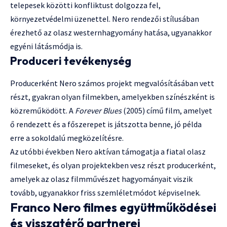
telepesek közötti konfliktust dolgozza fel,
környezetvédelmi üzenettel. Nero rendezői stílusában
érezhető az olasz westernhagyomány hatása, ugyanakkor
egyéni látásmódja is.
Produceri tevékenység
Producerként Nero számos projekt megvalósításában vett
részt, gyakran olyan filmekben, amelyekben színészként is
közreműködött. A
Forever Blues
(2005) című film, amelyet
ő rendezett és a főszerepet is játszotta benne, jó példa
erre a sokoldalú megközelítésre.
Az utóbbi években Nero aktívan támogatja a fiatal olasz
filmeseket, és olyan projektekben vesz részt producerként,
amelyek az olasz filmművészet hagyományait viszik
tovább, ugyanakkor friss szemléletmódot képviselnek.
Franco Nero filmes együttműködései
és visszatérő partnerei