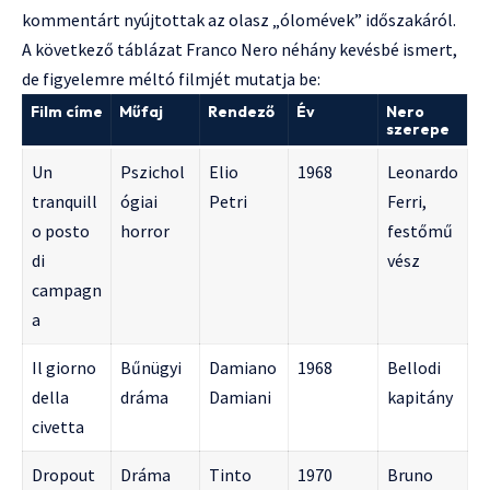
kommentárt nyújtottak az olasz „ólomévek” időszakáról.
A következő táblázat Franco Nero néhány kevésbé ismert,
de figyelemre méltó filmjét mutatja be:
Film címe
Műfaj
Rendező
Év
Nero
szerepe
Un
Pszichol
Elio
1968
Leonardo
tranquill
ógiai
Petri
Ferri,
o posto
horror
festőmű
di
vész
campagn
a
Il giorno
Bűnügyi
Damiano
1968
Bellodi
della
dráma
Damiani
kapitány
civetta
Dropout
Dráma
Tinto
1970
Bruno