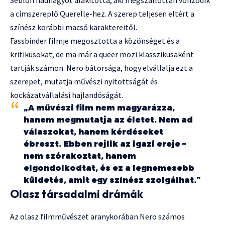
Seblon hadnagyot alakította, aki megszállottan vonzódik
a címszereplő Querelle-hez. A szerep teljesen eltért a
színész korábbi macsó karaktereitől.
Fassbinder filmje megosztotta a közönséget és a
kritikusokat, de ma már a queer mozi klasszikusaként
tartják számon. Nero bátorsága, hogy elvállalja ezt a
szerepet, mutatja művészi nyitottságát és
kockázatvállalási hajlandóságát.
„A művészi film nem magyarázza,
hanem megmutatja az életet. Nem ad
válaszokat, hanem kérdéseket
ébreszt. Ebben rejlik az igazi ereje –
nem szórakoztat, hanem
elgondolkodtat, és ez a legnemesebb
küldetés, amit egy színész szolgálhat.”
Olasz társadalmi drámák
Az olasz filmművészet aranykorában Nero számos