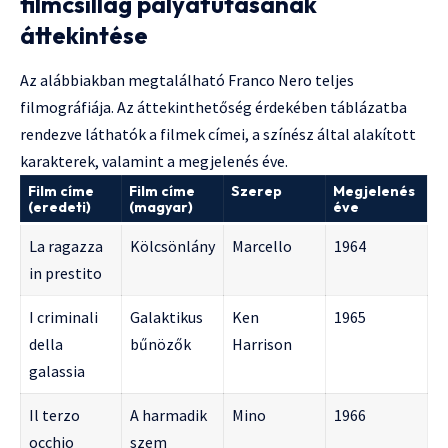
filmcsillag pályafutásának
áttekintése
Az alábbiakban megtalálható Franco Nero teljes
filmográfiája. Az áttekinthetőség érdekében táblázatba
rendezve láthatók a filmek címei, a színész által alakított
karakterek, valamint a megjelenés éve.
Film címe
Film címe
Szerep
Megjelenés
(eredeti)
(magyar)
éve
La ragazza
Kölcsönlány
Marcello
1964
in prestito
I criminali
Galaktikus
Ken
1965
della
bűnözők
Harrison
galassia
Il terzo
A harmadik
Mino
1966
occhio
szem