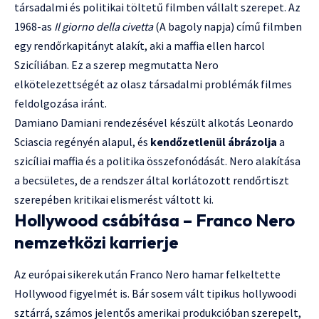
társadalmi és politikai töltetű filmben vállalt szerepet. Az
1968-as
Il giorno della civetta
(A bagoly napja) című filmben
egy rendőrkapitányt alakít, aki a maffia ellen harcol
Szicíliában. Ez a szerep megmutatta Nero
elkötelezettségét az olasz társadalmi problémák filmes
feldolgozása iránt.
Damiano Damiani rendezésével készült alkotás Leonardo
Sciascia regényén alapul, és
kendőzetlenül ábrázolja
a
szicíliai maffia és a politika összefonódását. Nero alakítása
a becsületes, de a rendszer által korlátozott rendőrtiszt
szerepében kritikai elismerést váltott ki.
Hollywood csábítása – Franco Nero
nemzetközi karrierje
Az európai sikerek után Franco Nero hamar felkeltette
Hollywood figyelmét is. Bár sosem vált tipikus hollywoodi
sztárrá, számos jelentős amerikai produkcióban szerepelt,