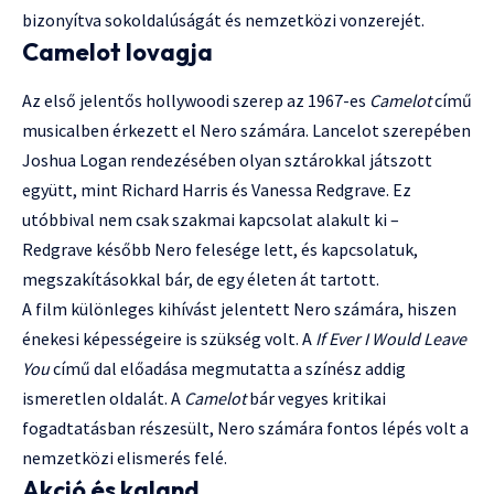
bizonyítva sokoldalúságát és nemzetközi vonzerejét.
Camelot lovagja
Az első jelentős hollywoodi szerep az 1967-es
Camelot
című
musicalben érkezett el Nero számára. Lancelot szerepében
Joshua Logan rendezésében olyan sztárokkal játszott
együtt, mint Richard Harris és Vanessa Redgrave. Ez
utóbbival nem csak szakmai kapcsolat alakult ki –
Redgrave később Nero felesége lett, és kapcsolatuk,
megszakításokkal bár, de egy életen át tartott.
A film különleges kihívást jelentett Nero számára, hiszen
énekesi képességeire is szükség volt. A
If Ever I Would Leave
You
című dal előadása megmutatta a színész addig
ismeretlen oldalát. A
Camelot
bár vegyes kritikai
fogadtatásban részesült, Nero számára fontos lépés volt a
nemzetközi elismerés felé.
Akció és kaland