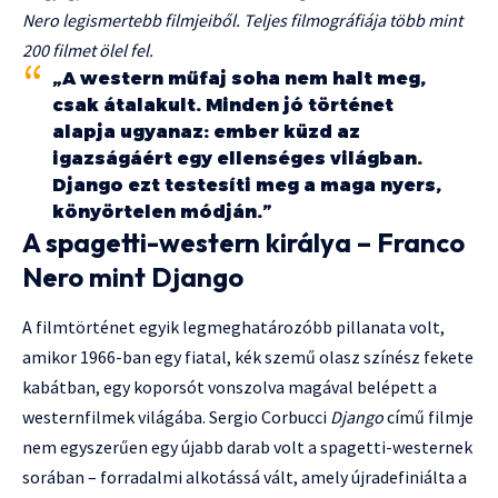
Nero legismertebb filmjeiből. Teljes filmográfiája több mint
200 filmet ölel fel.
„A western műfaj soha nem halt meg,
csak átalakult. Minden jó történet
alapja ugyanaz: ember küzd az
igazságáért egy ellenséges világban.
Django ezt testesíti meg a maga nyers,
könyörtelen módján.”
A spagetti-western királya – Franco
Nero mint Django
A filmtörténet egyik legmeghatározóbb pillanata volt,
amikor 1966-ban egy fiatal, kék szemű olasz színész fekete
kabátban, egy koporsót vonszolva magával belépett a
westernfilmek világába. Sergio Corbucci
Django
című filmje
nem egyszerűen egy újabb darab volt a spagetti-westernek
sorában – forradalmi alkotássá vált, amely újradefiniálta a