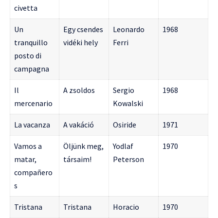
civetta
Un
Egy csendes
Leonardo
1968
tranquillo
vidéki hely
Ferri
posto di
campagna
Il
A zsoldos
Sergio
1968
mercenario
Kowalski
La vacanza
A vakáció
Osiride
1971
Vamos a
Öljünk meg,
Yodlaf
1970
matar,
társaim!
Peterson
compañero
s
Tristana
Tristana
Horacio
1970