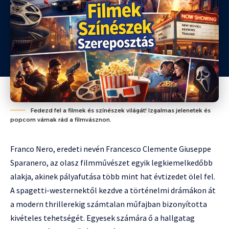
Fedezd fel a filmek és színészek világát! Izgalmas jelenetek és
popcorn várnak rád a filmvásznon.
Franco Nero, eredeti nevén Francesco Clemente Giuseppe
Sparanero, az olasz filmművészet egyik legkiemelkedőbb
alakja, akinek pályafutása több mint hat évtizedet ölel fel.
A spagetti-westernektől kezdve a történelmi drámákon át
a modern thrillerekig számtalan műfajban bizonyította
kivételes tehetségét. Egyesek számára ő a hallgatag