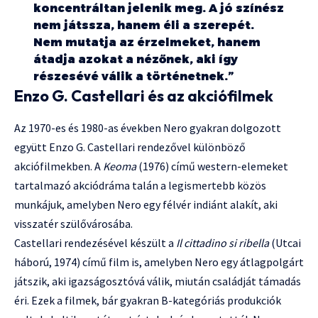
koncentráltan jelenik meg. A jó színész
nem játssza, hanem éli a szerepét.
Nem mutatja az érzelmeket, hanem
átadja azokat a nézőnek, aki így
részesévé válik a történetnek.”
Enzo G. Castellari és az akciófilmek
Az 1970-es és 1980-as években Nero gyakran dolgozott
együtt Enzo G. Castellari rendezővel különböző
akciófilmekben. A
Keoma
(1976) című western-elemeket
tartalmazó akciódráma talán a legismertebb közös
munkájuk, amelyben Nero egy félvér indiánt alakít, aki
visszatér szülővárosába.
Castellari rendezésével készült a
Il cittadino si ribella
(Utcai
háború, 1974) című film is, amelyben Nero egy átlagpolgárt
játszik, aki igazságosztóvá válik, miután családját támadás
éri. Ezek a filmek, bár gyakran B-kategóriás produkciók