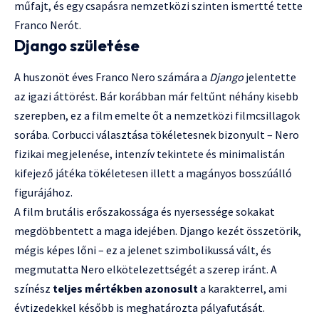
műfajt, és egy csapásra nemzetközi szinten ismertté tette
Franco Nerót.
Django születése
A huszonöt éves Franco Nero számára a
Django
jelentette
az igazi áttörést. Bár korábban már feltűnt néhány kisebb
szerepben, ez a film emelte őt a nemzetközi filmcsillagok
sorába. Corbucci választása tökéletesnek bizonyult – Nero
fizikai megjelenése, intenzív tekintete és minimalistán
kifejező játéka tökéletesen illett a magányos bosszúálló
figurájához.
A film brutális erőszakossága és nyersessége sokakat
megdöbbentett a maga idejében. Django kezét összetörik,
mégis képes lőni – ez a jelenet szimbolikussá vált, és
megmutatta Nero elkötelezettségét a szerep iránt. A
színész
teljes mértékben azonosult
a karakterrel, ami
évtizedekkel később is meghatározta pályafutását.