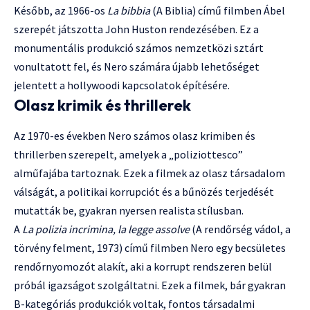
Később, az 1966-os
La bibbia
(A Biblia) című filmben Ábel
szerepét játszotta John Huston rendezésében. Ez a
monumentális produkció számos nemzetközi sztárt
vonultatott fel, és Nero számára újabb lehetőséget
jelentett a hollywoodi kapcsolatok építésére.
Olasz krimik és thrillerek
Az 1970-es években Nero számos olasz krimiben és
thrillerben szerepelt, amelyek a „poliziottesco”
alműfajába tartoznak. Ezek a filmek az olasz társadalom
válságát, a politikai korrupciót és a bűnözés terjedését
mutatták be, gyakran nyersen realista stílusban.
A
La polizia incrimina, la legge assolve
(A rendőrség vádol, a
törvény felment, 1973) című filmben Nero egy becsületes
rendőrnyomozót alakít, aki a korrupt rendszeren belül
próbál igazságot szolgáltatni. Ezek a filmek, bár gyakran
B-kategóriás produkciók voltak, fontos társadalmi