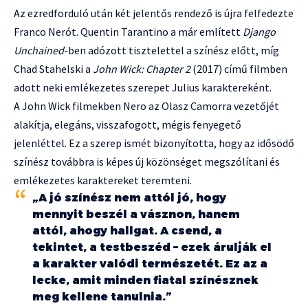
Az ezredforduló után két jelentős rendező is újra felfedezte
Franco Nerót. Quentin Tarantino a már említett
Django
Unchained
-ben adózott tisztelettel a színész előtt, míg
Chad Stahelski a
John Wick: Chapter 2
(2017) című filmben
adott neki emlékezetes szerepet Julius karaktereként.
A John Wick filmekben Nero az Olasz Camorra vezetőjét
alakítja, elegáns, visszafogott, mégis fenyegető
jelenléttel. Ez a szerep ismét bizonyította, hogy az idősödő
színész továbbra is képes új közönséget megszólítani és
emlékezetes karaktereket teremteni.
„A jó színész nem attól jó, hogy
mennyit beszél a vásznon, hanem
attól, ahogy hallgat. A csend, a
tekintet, a testbeszéd – ezek árulják el
a karakter valódi természetét. Ez az a
lecke, amit minden fiatal színésznek
meg kellene tanulnia.”