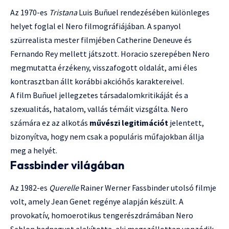
Az 1970-es
Tristana
Luis Buñuel rendezésében különleges
helyet foglal el Nero filmográfiájában. A spanyol
szürrealista mester filmjében Catherine Deneuve és
Fernando Rey mellett játszott. Horacio szerepében Nero
megmutatta érzékeny, visszafogott oldalát, ami éles
kontrasztban állt korábbi akcióhős karaktereivel.
A film Buñuel jellegzetes társadalomkritikáját és a
szexualitás, hatalom, vallás témáit vizsgálta. Nero
számára ez az alkotás
művészi legitimációt
jelentett,
bizonyítva, hogy nem csak a populáris műfajokban állja
meg a helyét.
Fassbinder világában
Az 1982-es
Querelle
Rainer Werner Fassbinder utolsó filmje
volt, amely Jean Genet regénye alapján készült. A
provokatív, homoerotikus tengerészdrámában Nero