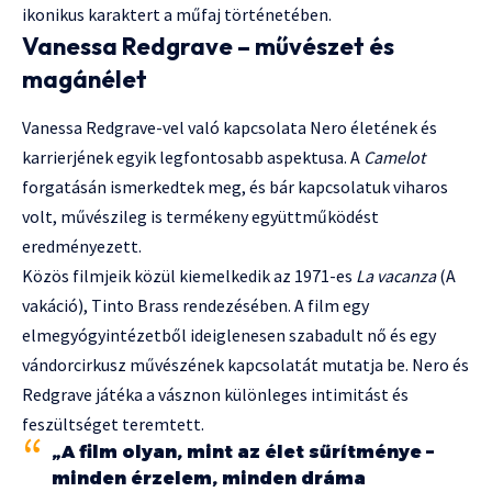
ikonikus karaktert a műfaj történetében.
Vanessa Redgrave – művészet és
magánélet
Vanessa Redgrave-vel való kapcsolata Nero életének és
karrierjének egyik legfontosabb aspektusa. A
Camelot
forgatásán ismerkedtek meg, és bár kapcsolatuk viharos
volt, művészileg is termékeny együttműködést
eredményezett.
Közös filmjeik közül kiemelkedik az 1971-es
La vacanza
(A
vakáció), Tinto Brass rendezésében. A film egy
elmegyógyintézetből ideiglenesen szabadult nő és egy
vándorcirkusz művészének kapcsolatát mutatja be. Nero és
Redgrave játéka a vásznon különleges intimitást és
feszültséget teremtett.
„A film olyan, mint az élet sűrítménye –
minden érzelem, minden dráma