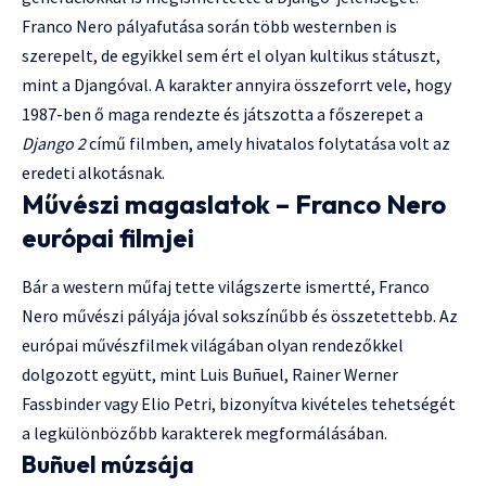
Franco Nero pályafutása során több westernben is
szerepelt, de egyikkel sem ért el olyan kultikus státuszt,
mint a Djangóval. A karakter annyira összeforrt vele, hogy
1987-ben ő maga rendezte és játszotta a főszerepet a
Django 2
című filmben, amely hivatalos folytatása volt az
eredeti alkotásnak.
Művészi magaslatok – Franco Nero
európai filmjei
Bár a western műfaj tette világszerte ismertté, Franco
Nero művészi pályája jóval sokszínűbb és összetettebb. Az
európai művészfilmek világában olyan rendezőkkel
dolgozott együtt, mint Luis Buñuel, Rainer Werner
Fassbinder vagy Elio Petri, bizonyítva kivételes tehetségét
a legkülönbözőbb karakterek megformálásában.
Buñuel múzsája