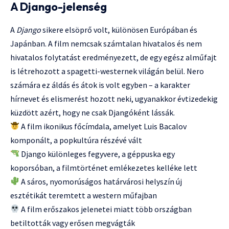
A Django-jelenség
A
Django
sikere elsöprő volt, különösen Európában és
Japánban. A film nemcsak számtalan hivatalos és nem
hivatalos folytatást eredményezett, de egy egész alműfajt
is létrehozott a spagetti-westernek világán belül. Nero
számára ez áldás és átok is volt egyben – a karakter
hírnevet és elismerést hozott neki, ugyanakkor évtizedekig
küzdött azért, hogy ne csak Djangóként lássák.
A film ikonikus főcímdala, amelyet Luis Bacalov
komponált, a popkultúra részévé vált
Django különleges fegyvere, a géppuska egy
koporsóban, a filmtörténet emlékezetes kelléke lett
A sáros, nyomorúságos határvárosi helyszín új
esztétikát teremtett a western műfajban
A film erőszakos jelenetei miatt több országban
betiltották vagy erősen megvágták