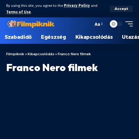
By using this site, you agree to the
Privacy Policy
and
Accept
Terms of Use
.
Aa
Szabadidő
Egészség
Kikapcsolódás
Utazá
Filmpiknik
»
Kikapcsolódás
»
Franco Nero filmek
Franco Nero filmek