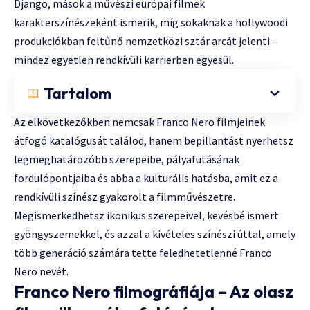
Django, mások a művészi európai filmek
karakterszínészeként ismerik, míg sokaknak a hollywoodi
produkciókban feltűnő nemzetközi sztár arcát jelenti –
mindez egyetlen rendkívüli karrierben egyesül.
Tartalom
Az elkövetkezőkben nemcsak Franco Nero filmjeinek
átfogó katalógusát találod, hanem bepillantást nyerhetsz
legmeghatározóbb szerepeibe, pályafutásának
fordulópontjaiba és abba a kulturális hatásba, amit ez a
rendkívüli színész gyakorolt a filmművészetre.
Megismerkedhetsz ikonikus szerepeivel, kevésbé ismert
gyöngyszemekkel, és azzal a kivételes színészi úttal, amely
több generáció számára tette feledhetetlenné Franco
Nero nevét.
Franco Nero filmográfiája – Az olasz