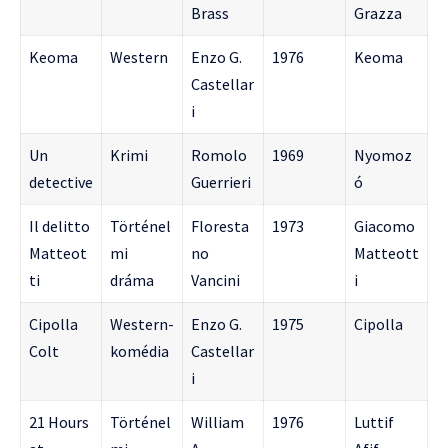
Brass
Grazza
Keoma
Western
Enzo G.
1976
Keoma
Castellar
i
Un
Krimi
Romolo
1969
Nyomoz
detective
Guerrieri
ó
Il delitto
Történel
Floresta
1973
Giacomo
Matteot
mi
no
Matteott
ti
dráma
Vancini
i
Cipolla
Western-
Enzo G.
1975
Cipolla
Colt
komédia
Castellar
i
21 Hours
Történel
William
1976
Luttif