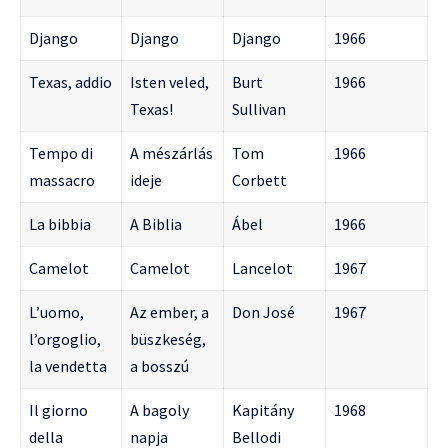
Django
Django
Django
1966
Texas, addio
Isten veled,
Burt
1966
Texas!
Sullivan
Tempo di
A mészárlás
Tom
1966
massacro
ideje
Corbett
La bibbia
A Biblia
Ábel
1966
Camelot
Camelot
Lancelot
1967
L’uomo,
Az ember, a
Don José
1967
l’orgoglio,
büszkeség,
la vendetta
a bosszú
Il giorno
A bagoly
Kapitány
1968
della
napja
Bellodi