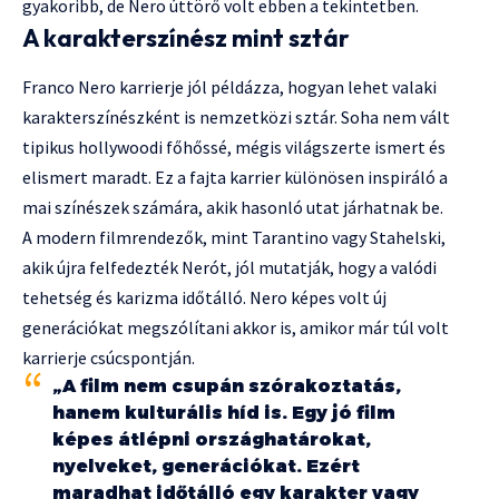
gyakoribb, de Nero úttörő volt ebben a tekintetben.
A karakterszínész mint sztár
Franco Nero karrierje jól példázza, hogyan lehet valaki
karakterszínészként is nemzetközi sztár. Soha nem vált
tipikus hollywoodi főhőssé, mégis világszerte ismert és
elismert maradt. Ez a fajta karrier különösen inspiráló a
mai színészek számára, akik hasonló utat járhatnak be.
A modern filmrendezők, mint Tarantino vagy Stahelski,
akik újra felfedezték Nerót, jól mutatják, hogy a valódi
tehetség és karizma időtálló. Nero képes volt új
generációkat megszólítani akkor is, amikor már túl volt
karrierje csúcspontján.
„A film nem csupán szórakoztatás,
hanem kulturális híd is. Egy jó film
képes átlépni országhatárokat,
nyelveket, generációkat. Ezért
maradhat időtálló egy karakter vagy