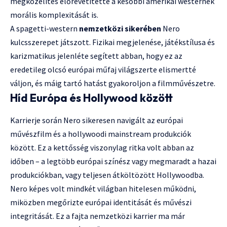
megközelítés előrevetítette a későbbi amerikai westernek
morális komplexitását is.
A spagetti-western
nemzetközi sikerében
Nero
kulcsszerepet játszott. Fizikai megjelenése, játékstílusa és
karizmatikus jelenléte segített abban, hogy ez az
eredetileg olcsó európai műfaj világszerte elismertté
váljon, és máig tartó hatást gyakoroljon a filmművészetre.
Híd Európa és Hollywood között
Karrierje során Nero sikeresen navigált az európai
művészfilm és a hollywoodi mainstream produkciók
között. Ez a kettősség viszonylag ritka volt abban az
időben – a legtöbb európai színész vagy megmaradt a hazai
produkciókban, vagy teljesen átköltözött Hollywoodba.
Nero képes volt mindkét világban hitelesen működni,
miközben megőrizte európai identitását és művészi
integritását. Ez a fajta nemzetközi karrier ma már