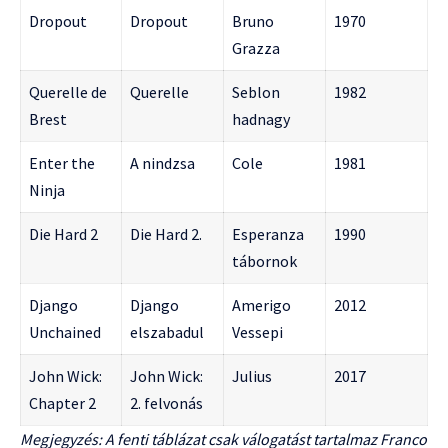
Dropout
Dropout
Bruno
1970
Grazza
Querelle de
Querelle
Seblon
1982
Brest
hadnagy
Enter the
A nindzsa
Cole
1981
Ninja
Die Hard 2
Die Hard 2.
Esperanza
1990
tábornok
Django
Django
Amerigo
2012
Unchained
elszabadul
Vessepi
John Wick:
John Wick:
Julius
2017
Chapter 2
2. felvonás
Megjegyzés: A fenti táblázat csak válogatást tartalmaz Franco