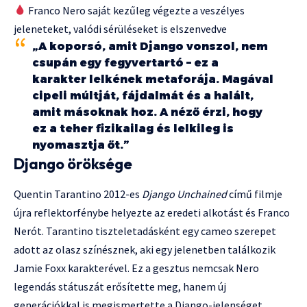
Franco Nero saját kezűleg végezte a veszélyes
jeleneteket, valódi sérüléseket is elszenvedve
„A koporsó, amit Django vonszol, nem
csupán egy fegyvertartó – ez a
karakter lelkének metaforája. Magával
cipeli múltját, fájdalmát és a halált,
amit másoknak hoz. A néző érzi, hogy
ez a teher fizikailag és lelkileg is
nyomasztja őt.”
Django öröksége
Quentin Tarantino 2012-es
Django Unchained
című filmje
újra reflektorfénybe helyezte az eredeti alkotást és Franco
Nerót. Tarantino tiszteletadásként egy cameo szerepet
adott az olasz színésznek, aki egy jelenetben találkozik
Jamie Foxx karakterével. Ez a gesztus nemcsak Nero
legendás státuszát erősítette meg, hanem új
generációkkal is megismertette a Django-jelenséget.