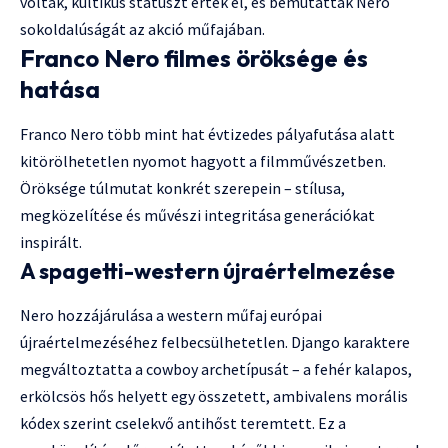
voltak, kultikus státuszt értek el, és bemutatták Nero
sokoldalúságát az akció műfajában.
Franco Nero filmes öröksége és
hatása
Franco Nero több mint hat évtizedes pályafutása alatt
kitörölhetetlen nyomot hagyott a filmművészetben.
Öröksége túlmutat konkrét szerepein – stílusa,
megközelítése és művészi integritása generációkat
inspirált.
A spagetti-western újraértelmezése
Nero hozzájárulása a western műfaj európai
újraértelmezéséhez felbecsülhetetlen. Django karaktere
megváltoztatta a cowboy archetípusát – a fehér kalapos,
erkölcsös hős helyett egy összetett, ambivalens morális
kódex szerint cselekvő antihőst teremtett. Ez a