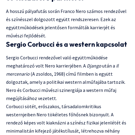
A hosszú pályafutás során Franco Nero számos rendezővel
és színésszel dolgozott együtt rendszeresen. Ezek az
együttműködések jelentősen formálták karrierjét és
művészi fejlődését.
Sergio Corbucci és a western kapcsolat
Sergio Corbucci rendezővel való együttműködése
meghatározó volt Nero karrierjében. A
Django
után a
Il
mercenario
(A zsoldos, 1968) című filmben is együtt
dolgoztak, amely a politikai western alműfajába tartozik.
Nero és Corbucci művészi szinergiája a western műfaj
megújításához vezetett.
Corbucci sötét, erőszakos, társadalomkritikus
westernjeiben Nero tökéletes főhősnek bizonyult. A
rendező képes volt kiaknázni a színész fizikai jelenlétét és
minimalistán kifejező játékstílusát, létrehozva néhány