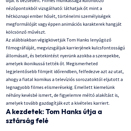
díjat is bezsebelt. Filmes munkássága különböző
nézőpontokból vizsgálható: láthatjuk őt mint a
hétköznapi ember hősét, történelmi személyiségek
megformálóját vagy éppen animációs karakterek hangját
kölcsönző művészt.
Az alábbiakban végigkövetjük Tom Hanks lenyűgöző
filmográfiáját, megvizsgáljuk karrierjének kulcsfontosságú
állomásait, és betekintést nyerünk azokba a szerepekbe,
amelyek ikonikussá tették őt. Megismerheted
legjelentősebb filmjeit időrendben, felfedezve azt az utat,
ahogy a fiatal komikus a televíziós sorozatoktól eljutott a
legnagyobb filmes elismerésekig. Emellett kiemelünk
néhány kevésbé ismert, de figyelemre méltó alakítást is,
amelyek tovább gazdagítják ezt a kivételes karriert.
A kezdetek: Tom Hanks útja a
sztárság felé