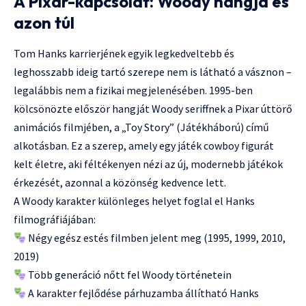
A Pixar-kapcsolat: Woody hangja és
azon túl
Tom Hanks karrierjének egyik legkedveltebb és
leghosszabb ideig tartó szerepe nem is látható a vásznon –
legalábbis nem a fizikai megjelenésében. 1995-ben
kölcsönözte először hangját Woody seriffnek a Pixar úttörő
animációs filmjében, a „Toy Story” (Játékháború) című
alkotásban. Ez a szerep, amely egy játék cowboy figurát
kelt életre, aki féltékenyen nézi az új, modernebb játékok
érkezését, azonnal a közönség kedvence lett.
A Woody karakter különleges helyet foglal el Hanks
filmográfiájában:
Négy egész estés filmben jelent meg (1995, 1999, 2010,
2019)
Több generáció nőtt fel Woody történetein
A karakter fejlődése párhuzamba állítható Hanks