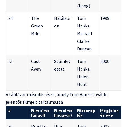
(hang)
24
The
Halálsor
Tom
1999
Green
on
Hanks,
Mile
Michael
Clarke
Duncan
25
Cast
Számkiv
Tom
2000
Away
etett
Hanks,
Helen
Hunt
A táblázat második része, amely Tom Hanks további
jelentős filmjeit tartalmazza:
#
Film címe
Film címe
Főszerep
Megjelen
(angol)
(magyar)
lők
és éve
26
Road to
Út a
Tom
2002