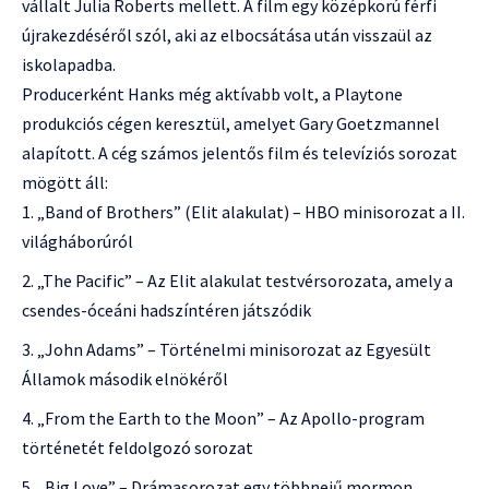
vállalt Julia Roberts mellett. A film egy középkorú férfi
újrakezdéséről szól, aki az elbocsátása után visszaül az
iskolapadba.
Producerként Hanks még aktívabb volt, a Playtone
produkciós cégen keresztül, amelyet Gary Goetzmannel
alapított. A cég számos jelentős film és televíziós sorozat
mögött áll:
„Band of Brothers” (Elit alakulat) – HBO minisorozat a II.
világháborúról
„The Pacific” – Az Elit alakulat testvérsorozata, amely a
csendes-óceáni hadszíntéren játszódik
„John Adams” – Történelmi minisorozat az Egyesült
Államok második elnökéről
„From the Earth to the Moon” – Az Apollo-program
történetét feldolgozó sorozat
„Big Love” – Drámasorozat egy többnejű mormon