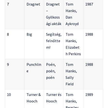
7
Dragnet
Dragnet
Tom
1987
–
Hanks,
Gyilkoss
Dan
ági akták
Aykroyd
8
Big
Segítség,
Tom
1988
felnőtte
Hanks,
m!
Elizabet
h Perkins
9
Punchlin
Poén,
Tom
1988
e
poén,
Hanks,
poén
Sally
Field
10
Turner &
Turner és
Tom
1989
Hooch
Hooch
Hanks,
Beasley