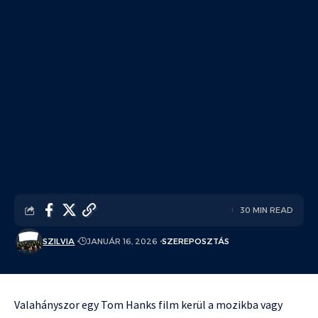
30 MIN READ
SZILVIA
JANUÁR 16, 2026
SZEREPOSZTÁS
Valahányszor egy Tom Hanks film kerül a mozikba vagy