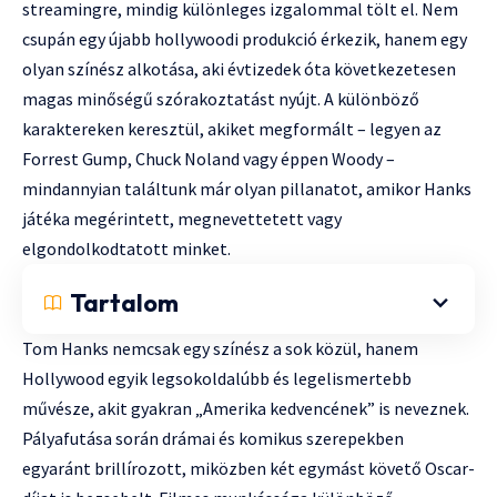
streamingre, mindig különleges izgalommal tölt el. Nem
csupán egy újabb hollywoodi produkció érkezik, hanem egy
olyan színész alkotása, aki évtizedek óta következetesen
magas minőségű szórakoztatást nyújt. A különböző
karaktereken keresztül, akiket megformált – legyen az
Forrest Gump, Chuck Noland vagy éppen Woody –
mindannyian találtunk már olyan pillanatot, amikor Hanks
játéka megérintett, megnevettetett vagy
elgondolkodtatott minket.
Tartalom
Tom Hanks nemcsak egy színész a sok közül, hanem
Hollywood egyik legsokoldalúbb és legelismertebb
művésze, akit gyakran „Amerika kedvencének” is neveznek.
Pályafutása során drámai és komikus szerepekben
egyaránt brillírozott, miközben két egymást követő Oscar-