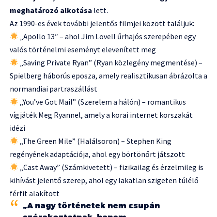
meghatározó alkotása
lett.
Az 1990-es évek további jelentős filmjei között találjuk:
„Apollo 13″ – ahol Jim Lovell űrhajós szerepében egy
valós történelmi eseményt elevenített meg
„Saving Private Ryan” (Ryan közlegény megmentése) –
Spielberg háborús eposza, amely realisztikusan ábrázolta a
normandiai partraszállást
„You’ve Got Mail” (Szerelem a hálón) – romantikus
vígjáték Meg Ryannel, amely a korai internet korszakát
idézi
„The Green Mile” (Halálsoron) – Stephen King
regényének adaptációja, ahol egy börtönőrt játszott
„Cast Away” (Számkivetett) – fizikailag és érzelmileg is
kihívást jelentő szerep, ahol egy lakatlan szigeten túlélő
férfit alakított
„A nagy történetek nem csupán