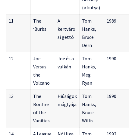
(a kutya)
11
The
A
Tom
1989
‘Burbs
kertváro
Hanks,
si gettó
Bruce
Dern
12
Joe
Joe és a
Tom
1990
Versus
vulkán
Hanks,
the
Meg
Volcano
Ryan
13
The
Hiúságok
Tom
1990
Bonfire
máglyája
Hanks,
of the
Bruce
Vanities
Willis
14
A League
Női liga
Tom
1992