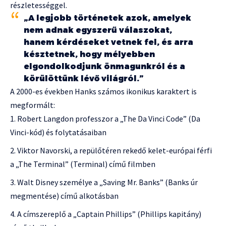
részletességgel.
„A legjobb történetek azok, amelyek
nem adnak egyszerű válaszokat,
hanem kérdéseket vetnek fel, és arra
késztetnek, hogy mélyebben
elgondolkodjunk önmagunkról és a
körülöttünk lévő világról.”
A 2000-es években Hanks számos ikonikus karaktert is
megformált:
Robert Langdon professzor a „The Da Vinci Code” (Da
Vinci-kód) és folytatásaiban
Viktor Navorski, a repülőtéren rekedő kelet-európai férfi
a „The Terminal” (Terminal) című filmben
Walt Disney személye a „Saving Mr. Banks” (Banks úr
megmentése) című alkotásban
A címszereplő a „Captain Phillips” (Phillips kapitány)