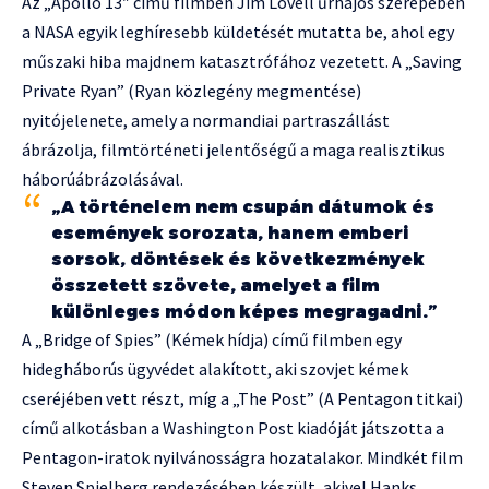
Az „Apollo 13″ című filmben Jim Lovell űrhajós szerepében
a NASA egyik leghíresebb küldetését mutatta be, ahol egy
műszaki hiba majdnem katasztrófához vezetett. A „Saving
Private Ryan” (Ryan közlegény megmentése)
nyitójelenete, amely a normandiai partraszállást
ábrázolja, filmtörténeti jelentőségű a maga realisztikus
háborúábrázolásával.
„A történelem nem csupán dátumok és
események sorozata, hanem emberi
sorsok, döntések és következmények
összetett szövete, amelyet a film
különleges módon képes megragadni.”
A „Bridge of Spies” (Kémek hídja) című filmben egy
hidegháborús ügyvédet alakított, aki szovjet kémek
cseréjében vett részt, míg a „The Post” (A Pentagon titkai)
című alkotásban a Washington Post kiadóját játszotta a
Pentagon-iratok nyilvánosságra hozatalakor. Mindkét film
Steven Spielberg rendezésében készült, akivel Hanks