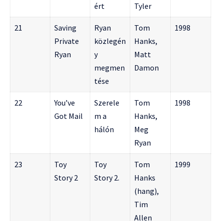
ért
Tyler
21
Saving
Ryan
Tom
1998
Private
közlegén
Hanks,
Ryan
y
Matt
megmen
Damon
tése
22
You’ve
Szerele
Tom
1998
Got Mail
m a
Hanks,
hálón
Meg
Ryan
23
Toy
Toy
Tom
1999
Story 2
Story 2.
Hanks
(hang),
Tim
Allen