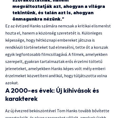
szórakoztatnak, hanem
megváltoztatják azt, ahogyan a világra
tekintünk, és talán azt is, ahogyan
önmagunkra nézünk.”
Ez az évtized Hanks számára nemcsak a kritikai elismerést
hozta el, hanem a közönség szeretetét is. Különleges
képessége, hogy hétköznapi embereket játszva is
rendkívüli történeteket tud elmesélni, tette őt a korszak
egyik legfontosabb filmcsillagává. A filmek, amelyekben
szerepelt, gyakran tartalmaztak erős érzelmi töltetű
jeleneteket, amelyekben Hanks képes volt mély emberi
érzelmeket közvetíteni anélkül, hogy túljátszotta volna
azokat.
A 2000-es évek: Új kihívások és
karakterek
Az új évezred beköszöntével Tom Hanks tovább bővítette
repertoárját, és olyan szerepeket vállalt, amelyek újabb