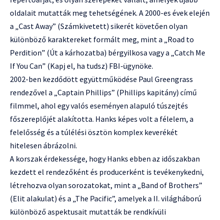
oldalait mutatták meg tehetségének. A 2000-es évek elején
a „Cast Away” (Számkivetett) sikerét követően olyan
különböző karaktereket formált meg, mint a „Road to
Perdition” (Út a kárhozatba) bérgyilkosa vagy a „Catch Me
If You Can” (Kapj el, ha tudsz) FBI-ügynöke.
2002-ben kezdődött együttműködése Paul Greengrass
rendezővel a „Captain Phillips” (Phillips kapitány) című
filmmel, ahol egy valós eseményen alapuló túszejtés
főszereplőjét alakította. Hanks képes volt a félelem, a
felelősség és a túlélési ösztön komplex keverékét
hitelesen ábrázolni.
A korszak érdekessége, hogy Hanks ebben az időszakban
kezdett el rendezőként és producerként is tevékenykedni,
létrehozva olyan sorozatokat, mint a „Band of Brothers”
(Elit alakulat) és a „The Pacific”, amelyek a II. világháború
különböző aspektusait mutatták be rendkívüli