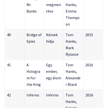
Mr.
megmen
Hanks,
Banks
tése
Emma
Thomps
on
40
Bridge of
Kémek
Tom
2015
Spies
hídja
Hanks,
Mark
Rylance
41
A
Egy
Tom
2016
Hologra
ember,
Hanks,
m for
egy álom
Alexande
the King
r Black
42
Inferno
Inferno
Tom
2016
Hanks,