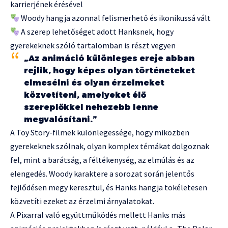
karrierjének érésével
Woody hangja azonnal felismerhető és ikonikussá vált
A szerep lehetőséget adott Hanksnek, hogy
gyerekeknek szóló tartalomban is részt vegyen
„Az animáció különleges ereje abban
rejlik, hogy képes olyan történeteket
elmesélni és olyan érzelmeket
közvetíteni, amelyeket élő
szereplőkkel nehezebb lenne
megvalósítani.”
A Toy Story-filmek különlegessége, hogy miközben
gyerekeknek szólnak, olyan komplex témákat dolgoznak
fel, mint a barátság, a féltékenység, az elmúlás és az
elengedés. Woody karaktere a sorozat során jelentős
fejlődésen megy keresztül, és Hanks hangja tökéletesen
közvetíti ezeket az érzelmi árnyalatokat.
A Pixarral való együttműködés mellett Hanks más