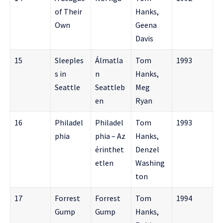
of Their
Hanks,
Own
Geena
Davis
15
Sleeples
Álmatla
Tom
1993
s in
n
Hanks,
Seattle
Seattleb
Meg
en
Ryan
16
Philadel
Philadel
Tom
1993
phia
phia – Az
Hanks,
érinthet
Denzel
etlen
Washing
ton
17
Forrest
Forrest
Tom
1994
Gump
Gump
Hanks,