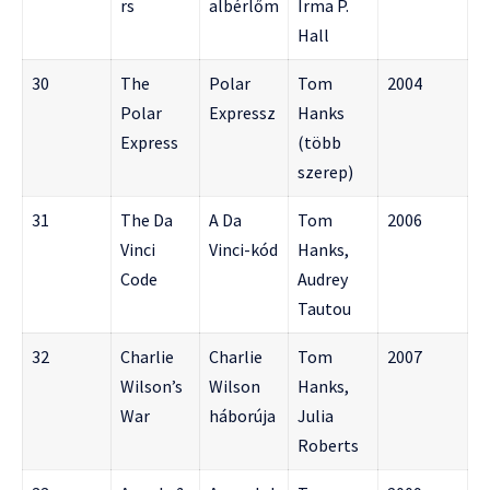
rs
albérlőm
Irma P.
Hall
30
The
Polar
Tom
2004
Polar
Expressz
Hanks
Express
(több
szerep)
31
The Da
A Da
Tom
2006
Vinci
Vinci-kód
Hanks,
Code
Audrey
Tautou
32
Charlie
Charlie
Tom
2007
Wilson’s
Wilson
Hanks,
War
háborúja
Julia
Roberts