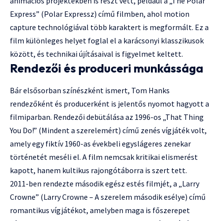
animációs projektekben is részt vett, például a „The Polar
Express” (Polar Expressz) című filmben, ahol motion
capture technológiával több karaktert is megformált. Ez a
film különleges helyet foglal el a karácsonyi klasszikusok
között, és technikai újításaival is figyelmet keltett.
Rendezői és produceri munkássága
Bár elsősorban színészként ismert, Tom Hanks
rendezőként és producerként is jelentős nyomot hagyott a
filmiparban. Rendezői debütálása az 1996-os „That Thing
You Do!” (Mindent a szerelemért) című zenés vígjáték volt,
amely egy fiktív 1960-as évekbeli egyslágeres zenekar
történetét meséli el. A film nemcsak kritikai elismerést
kapott, hanem kultikus rajongótáborra is szert tett.
2011-ben rendezte második egész estés filmjét, a „Larry
Crowne” (Larry Crowne – A szerelem második esélye) című
romantikus vígjátékot, amelyben maga is főszerepet