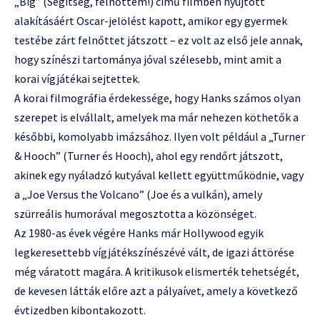
„Big” (Segítség, felnőttem!) című filmben nyújtott
alakításáért Oscar-jelölést kapott, amikor egy gyermek
testébe zárt felnőttet játszott – ez volt az első jele annak,
hogy színészi tartománya jóval szélesebb, mint amit a
korai vígjátékai sejtettek.
A korai filmográfia érdekessége, hogy Hanks számos olyan
szerepet is elvállalt, amelyek ma már nehezen köthetők a
későbbi, komolyabb imázsához. Ilyen volt például a „Turner
& Hooch” (Turner és Hooch), ahol egy rendőrt játszott,
akinek egy nyáladzó kutyával kellett együttműködnie, vagy
a „Joe Versus the Volcano” (Joe és a vulkán), amely
szürreális humorával megosztotta a közönséget.
Az 1980-as évek végére Hanks már Hollywood egyik
legkeresettebb vígjátékszínészévé vált, de igazi áttörése
még váratott magára. A kritikusok elismerték tehetségét,
de kevesen látták előre azt a pályaívet, amely a következő
évtizedben kibontakozott.