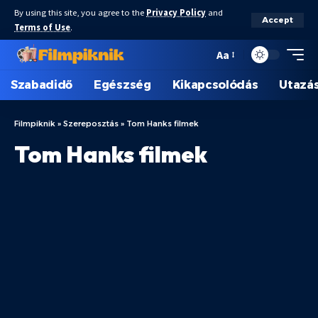
By using this site, you agree to the
Privacy Policy
and
Accept
Terms of Use
.
Aa
Szabadidő
Egészség
Kikapcsolódás
Utazá
Filmpiknik
»
Szereposztás
»
Tom Hanks filmek
Tom Hanks filmek