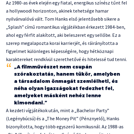
Az 1980-as évek elején egy fiatal, energikus színész tűnt fel
a hollywoodi horizonton, akinek tehetsége hamar
nyilvánvalóvá vált. Tom Hanks első jelentősebb sikere a
„Splash” című romantikus vígjátékban érkezett 1984-ben,
ahol egy férfit alakított, aki beleszeret egy sellőbe. Ez a
szerep megalapozta korai karrierjét, és ráirányította a
figyelmet különleges képességére, hogy hétköznapi
karaktereket rendkívül szerethetővé és hitelessé tud tenni.
„A filmművészet nem csupán
szórakoztatás, hanem tükör, amelyben
a társadalom önmagát szemlélheti, és
néha olyan igazságokat fedezhet fel,
amelyeket másként nehéz lenne
kimondani.”
A kezdeti vígjátékok után, mint a „Bachelor Party”
(Legénybúcsú) és a „The Money Pit” (Pénznyelő), Hanks
bizonyította, hogy több egyszerű komikusnál. Az 1988-as