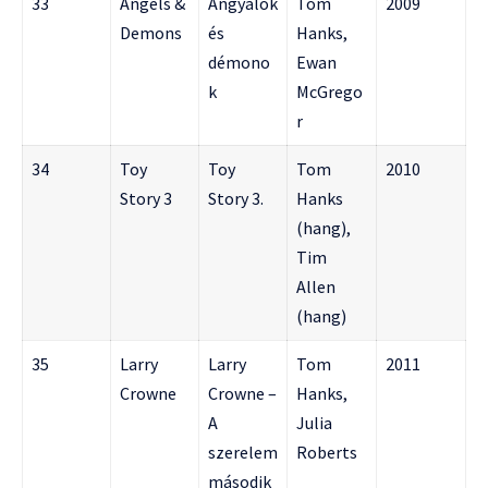
33
Angels &
Angyalok
Tom
2009
Demons
és
Hanks,
démono
Ewan
k
McGrego
r
34
Toy
Toy
Tom
2010
Story 3
Story 3.
Hanks
(hang),
Tim
Allen
(hang)
35
Larry
Larry
Tom
2011
Crowne
Crowne –
Hanks,
A
Julia
szerelem
Roberts
második