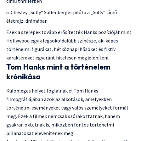
című thrillerben
Chesley „Sully” Sullenberger pilóta a „Sully” című
életrajzi drámában
Ezek a szerepek tovább erősítették Hanks pozícióját mint
Hollywood egyik legsokoldalúbb színésze, aki képes
történelmi figurákat, hétköznapi hősöket és fiktív
karaktereket egyaránt hitelesen megjeleníteni.
Tom Hanks mint a történelem
krónikása
Különleges helyet foglalnak el Tom Hanks
filmográfiájában azok az alkotások, amelyekben
történelmi eseményeket vagy valós személyeket formál
meg. Ezek a filmek nemcsak szórakoztatnak, hanem
gyakran oktatnak is, miközben fontos történelmi
pillanatokat elevenítenek meg.