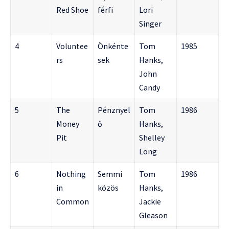
Red Shoe
férfi
Lori
Singer
4
Voluntee
Önkénte
Tom
1985
rs
sek
Hanks,
John
Candy
5
The
Pénznyel
Tom
1986
Money
ő
Hanks,
Pit
Shelley
Long
6
Nothing
Semmi
Tom
1986
in
közös
Hanks,
Common
Jackie
Gleason