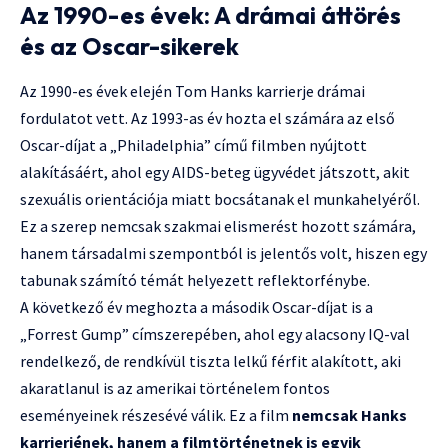
Az 1990-es évek: A drámai áttörés
és az Oscar-sikerek
Az 1990-es évek elején Tom Hanks karrierje drámai
fordulatot vett. Az 1993-as év hozta el számára az első
Oscar-díjat a „Philadelphia” című filmben nyújtott
alakításáért, ahol egy AIDS-beteg ügyvédet játszott, akit
szexuális orientációja miatt bocsátanak el munkahelyéről.
Ez a szerep nemcsak szakmai elismerést hozott számára,
hanem társadalmi szempontból is jelentős volt, hiszen egy
tabunak számító témát helyezett reflektorfénybe.
A következő év meghozta a második Oscar-díjat is a
„Forrest Gump” címszerepében, ahol egy alacsony IQ-val
rendelkező, de rendkívül tiszta lelkű férfit alakított, aki
akaratlanul is az amerikai történelem fontos
eseményeinek részesévé válik. Ez a film
nemcsak Hanks
karrierjének, hanem a filmtörténetnek is egyik