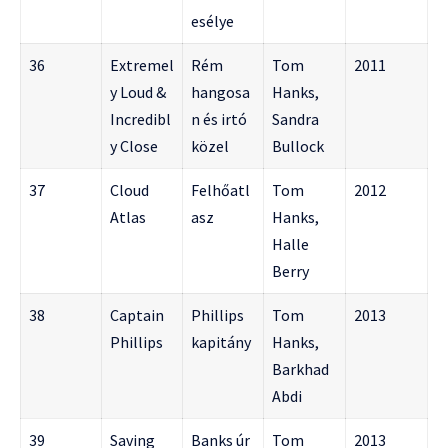
esélye
36
Extremel
Rém
Tom
2011
y Loud &
hangosa
Hanks,
Incredibl
n és irtó
Sandra
y Close
közel
Bullock
37
Cloud
Felhőatl
Tom
2012
Atlas
asz
Hanks,
Halle
Berry
38
Captain
Phillips
Tom
2013
Phillips
kapitány
Hanks,
Barkhad
Abdi
39
Saving
Banks úr
Tom
2013