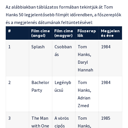
Az alábbiakban táblázatos formában tekintjük át Tom
Hanks 50 legjelentősebb filmjét időrendben, a főszereplők
és a megjelenés dátumának feltüntetésével:
#
Film címe
Film címe
Főszerep
Megjelen
(angol)
(magyar)
lők
és éve
1
Splash
Csobban
Tom
1984
ás
Hanks,
Daryl
Hannah
2
Bachelor
Legényb
Tom
1984
Party
úcsú
Hanks,
Adrian
Zmed
3
The Man
A vörös
Tom
1985
with One
cipős
Hanks,