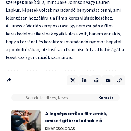
szerepek alakítói is, mint Jake Johnson vagy Lauren
Lapkus, képesek voltak maradandó benyomást tenni, ami
jelentősen hozzájárult a film sikeres világépítéséhez.
A Jurassic World szereposztása így nem csupán a film
kereskedelmi sikerének egyik kulcsa volt, hanem annak is,
hogy a történet és karakterei maradandó nyomot hagytak
a popkultúrában, biztosítva a franchise folytathatóságát a
következő generációk számára is.
A legnépszerűbb filmzenék,
amiket gitárral adnak elő
KIKAPCSOLÓDÁS