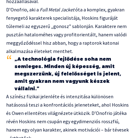
hozzáállásával.
D’Onofrio, aki a
Full Metal Jacket
óta a komplex, gyakran
fenyegető karakterek specialistája, Hoskins figuráját
túlemeli az egyszerű „gonosz” sablonján. Karaktere nem
pusztán hataloméhes vagy profitorientált, hanem valódi
meggyőződéssel hisz abban, hogy a raptorok katonai
alkalmazása életeket menthet.
„A technológia fejlődése soha nem
semleges. Minden új képesség, amit
megszerzünk, új felelősséget is jelent,
amit gyakran nem vagyunk készek
vállalni.”
A színész fizikai jelenléte és intenzitása különösen
hatásossá teszi a konfrontációs jeleneteket, ahol Hoskins
és Owen ellentétes világnézete ütközik. D’Onofrio játéka
révén Hoskins nem csupán egy egydimenziós rosszfiú,
hanem egy olyan karakter, akinek motivációi – bár tévesek
– érthetőek.