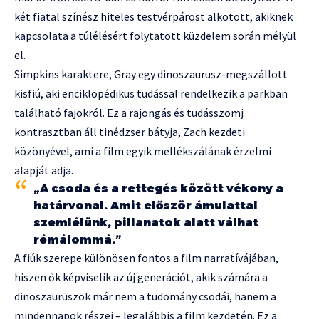
két fiatal színész hiteles testvérpárost alkotott, akiknek
kapcsolata a túlélésért folytatott küzdelem során mélyül
el.
Simpkins karaktere, Gray egy dinoszaurusz-megszállott
kisfiú, aki enciklopédikus tudással rendelkezik a parkban
található fajokról. Ez a rajongás és tudásszomj
kontrasztban áll tinédzser bátyja, Zach kezdeti
közönyével, ami a film egyik mellékszálának érzelmi
alapját adja.
„A csoda és a rettegés között vékony a
határvonal. Amit először ámulattal
szemlélünk, pillanatok alatt válhat
rémálommá.”
A fiúk szerepe különösen fontos a film narratívájában,
hiszen ők képviselik az új generációt, akik számára a
dinoszauruszok már nem a tudomány csodái, hanem a
mindennapok részei – legalábbis a film kezdetén. Ez a