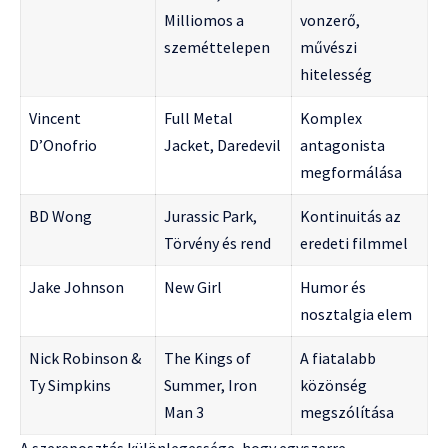
Milliomos a
vonzerő,
szeméttelepen
művészi
hitelesség
Vincent
Full Metal
Komplex
D’Onofrio
Jacket, Daredevil
antagonista
megformálása
BD Wong
Jurassic Park,
Kontinuitás az
Törvény és rend
eredeti filmmel
Jake Johnson
New Girl
Humor és
nosztalgia elem
Nick Robinson &
The Kings of
A fiatalabb
Ty Simpkins
Summer, Iron
közönség
Man 3
megszólítása