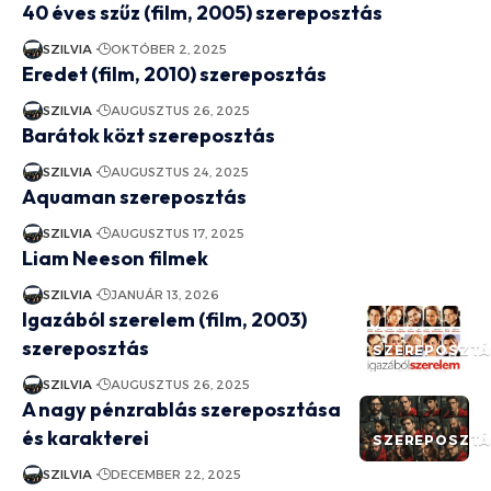
40 éves szűz (film, 2005) szereposztás
SZILVIA
OKTÓBER 2, 2025
Eredet (film, 2010) szereposztás
SZILVIA
AUGUSZTUS 26, 2025
Barátok közt szereposztás
SZILVIA
AUGUSZTUS 24, 2025
Aquaman szereposztás
SZILVIA
AUGUSZTUS 17, 2025
Liam Neeson filmek
SZILVIA
JANUÁR 13, 2026
Igazából szerelem (film, 2003)
szereposztás
SZEREPOSZTÁ
SZILVIA
AUGUSZTUS 26, 2025
A nagy pénzrablás szereposztása
és karakterei
SZEREPOSZTÁ
SZILVIA
DECEMBER 22, 2025