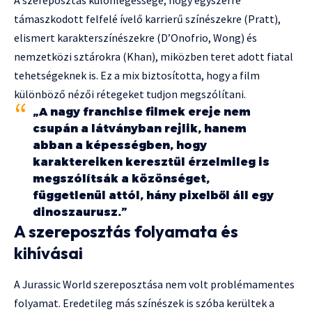
A szereposztás különlegessége, hogy egyszerre
támaszkodott felfelé ívelő karrierű színészekre (Pratt),
elismert karakterszínészekre (D’Onofrio, Wong) és
nemzetközi sztárokra (Khan), miközben teret adott fiatal
tehetségeknek is. Ez a mix biztosította, hogy a film
különböző nézői rétegeket tudjon megszólítani.
„A nagy franchise filmek ereje nem
csupán a látványban rejlik, hanem
abban a képességben, hogy
karaktereiken keresztül érzelmileg is
megszólítsák a közönséget,
függetlenül attól, hány pixelből áll egy
dinoszaurusz.”
A szereposztás folyamata és
kihívásai
A Jurassic World szereposztása nem volt problémamentes
folyamat. Eredetileg más színészek is szóba kerültek a