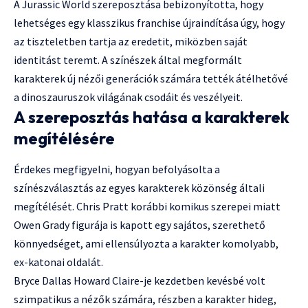
A Jurassic World szereposztása bebizonyította, hogy
lehetséges egy klasszikus franchise újraindítása úgy, hogy
az tiszteletben tartja az eredetit, miközben saját
identitást teremt. A színészek által megformált
karakterek új nézői generációk számára tették átélhetővé
a dinoszauruszok világának csodáit és veszélyeit.
A szereposztás hatása a karakterek
megítélésére
Érdekes megfigyelni, hogyan befolyásolta a
színészválasztás az egyes karakterek közönség általi
megítélését. Chris Pratt korábbi komikus szerepei miatt
Owen Grady figurája is kapott egy sajátos, szerethető
könnyedséget, ami ellensúlyozta a karakter komolyabb,
ex-katonai oldalát.
Bryce Dallas Howard Claire-je kezdetben kevésbé volt
szimpatikus a nézők számára, részben a karakter hideg,