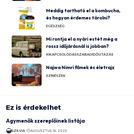
Meddig tartható el a kombucha,
és hogyan érdemes tárolni?
EGÉSZSÉG
Mi rontja el a nyári estét még a
rossz időjárásnál is jobban?
KIKAPCSOLÓDÁS
SZABADIDŐ
UTAZÁS
Najwa Nimri filmek és életrajz
SZÍNÉSZEK
Ez is érdekelhet
Agymenők szereplőinek listája
SZILVIA
AUGUSZTUS 16, 2025