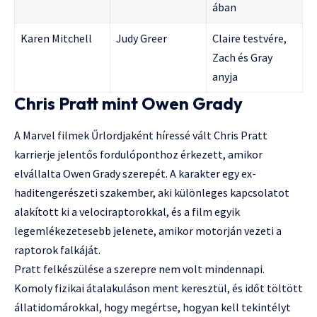
ában
Karen Mitchell
Judy Greer
Claire testvére,
Zach és Gray
anyja
Chris Pratt mint Owen Grady
A Marvel filmek Űrlordjaként híressé vált Chris Pratt
karrierje jelentős fordulóponthoz érkezett, amikor
elvállalta Owen Grady szerepét. A karakter egy ex-
haditengerészeti szakember, aki különleges kapcsolatot
alakított ki a velociraptorokkal, és a film egyik
legemlékezetesebb jelenete, amikor motorján vezeti a
raptorok falkáját.
Pratt felkészülése a szerepre nem volt mindennapi.
Komoly fizikai átalakuláson ment keresztül, és időt töltött
állatidomárokkal, hogy megértse, hogyan kell tekintélyt