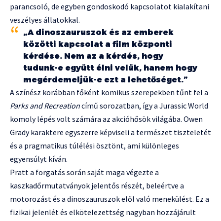
parancsoló, de egyben gondoskodó kapcsolatot kialakítani
veszélyes állatokkal.
„A dinoszauruszok és az emberek
közötti kapcsolat a film központi
kérdése. Nem az a kérdés, hogy
tudunk-e együtt élni velük, hanem hogy
megérdemeljük-e ezt a lehetőséget.”
A színész korábban főként komikus szerepekben tűnt fel a
Parks and Recreation
című sorozatban, így a Jurassic World
komoly lépés volt számára az akcióhősök világába. Owen
Grady karaktere egyszerre képviseli a természet tiszteletét
és a pragmatikus túlélési ösztönt, ami különleges
egyensúlyt kíván.
Pratt a forgatás során saját maga végezte a
kaszkadőrmutatványok jelentős részét, beleértve a
motorozást és a dinoszauruszok elől való menekülést. Ez a
fizikai jelenlét és elkötelezettség nagyban hozzájárult