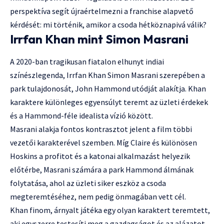
perspektíva segít újraértelmezni a franchise alapvető
kérdését: mi történik, amikor a csoda hétköznapivá válik?
Irrfan Khan mint Simon Masrani
A 2020-ban tragikusan fiatalon elhunyt indiai
színészlegenda, Irrfan Khan Simon Masrani szerepében a
park tulajdonosát, John Hammond utódját alakítja. Khan
karaktere különleges egyensúlyt teremt az üzleti érdekek
és a Hammond-féle idealista vízió között.
Masrani alakja fontos kontrasztot jelent a film többi
vezetői karakterével szemben. Míg Claire és különösen
Hoskins a profitot és a katonai alkalmazást helyezik
előtérbe, Masrani számára a park Hammond álmának
folytatása, ahol az üzleti siker eszköz a csoda
megteremtéséhez, nem pedig önmagában vett cél.
Khan finom, árnyalt játéka egy olyan karaktert teremtett,
aki egyszerre testesíti meg a gazdagságot és az alázatot.