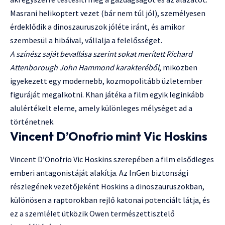
Masrani helikoptert vezet (bár nem túl jól), személyesen
érdeklődik a dinoszauruszok jóléte iránt, és amikor
szembesül a hibáival, vállalja a felelősséget.
A színész saját bevallása szerint sokat merített Richard
Attenborough John Hammond karakteréből
, miközben
igyekezett egy modernebb, kozmopolitább üzletember
figuráját megalkotni. Khan játéka a film egyik leginkább
alulértékelt eleme, amely különleges mélységet ad a
történetnek.
Vincent D’Onofrio mint Vic Hoskins
Vincent D’Onofrio Vic Hoskins szerepében a film elsődleges
emberi antagonistáját alakítja. Az InGen biztonsági
részlegének vezetőjeként Hoskins a dinoszauruszokban,
különösen a raptorokban rejlő katonai potenciált látja, és
ez a szemlélet ütközik Owen természettisztelő