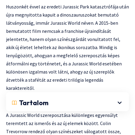
Huszonkét évvel az eredeti Jurassic Park katasztrófája után
újra megnyitotta kapuit a dinoszauruszokat bemutató
látványosság, immár Jurassic World néven. A 2015-ben
bemutatott film nemcsak a franchise újraindítását
jelentette, hanem olyan színészgárdát vonultatott fel,
akik új életet leheltek az ikonikus sorozatba. Mindig is
lenyűgözött, ahogyan a megfelelő szereposztás képes
átformálni egy történetet, és a Jurassic World esetében
különösen izgalmas volt látni, ahogy az új szereplők
átvették a stafétát az eredeti trilógia legendás
karaktereitől.
Tartalom
A Jurassic World szereposztása különleges egyensúlyt
teremtett az ismerős és az új elemek között. Colin
Trevorrow rendező olyan színészeket válogatott össze,