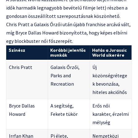
idők harmadik legnagyobb bevételű filmje lett) részben a
gondosan összeállított szereposztásnak köszönhető.
Chris Pratt a Galaxis Őrzői után újabb franchise arcává vált,
míg Bryce Dallas Howard bizonyította, hogy képes elbírni
egy blockbuster női főszerepét.
Színész
Korábbi jelentős
Hatás a Jurassic
munkák
World sikerére
Chris Pratt
Galaxis Őrzői,
Új
Parks and
közönségrétege
Recreation
k bevonzása,
hiteles akcióhős
Bryce Dallas
A segítség,
Erős női
Howard
Fekete tükör
karakter, érzelmi
mélység
Irrfan Khan
Pi élete,
Nemzetközi