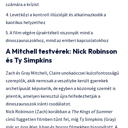
számára a krízist
Levetkőzi a kontroll illúzióját és alkalmazkodik a
kaotikus helyzethez
A film végére újraértékeli viszonyát mind a
dinoszauruszokhoz, mind az emberi kapcsolatokhoz
A Mitchell testvérek: Nick Robinson
és Ty Simpkins
Zach és Gray Mitchell, Claire unokaöccsei kulcsfontosságú
szereplők, akik nemcsak a veszélybe került gyerekek
archetípusát képviselik, de egyben a közönség szemét is
jelentik, amelyen keresztül újra felfedezhetjük a
dinoszauruszok iránti csodálatot.
Nick Robinson (Zach) korábban a
The Kings of Summer
című független filmben tűnt fel, míg Ty Simpkins (Gray)
már az
Iron Man 3
-ban és horror filmekben bizonyított. A