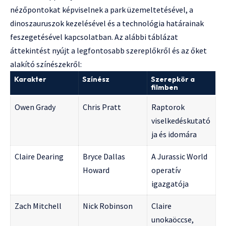
nézőpontokat képviselnek a park üzemeltetésével, a
dinoszauruszok kezelésével és a technológia határainak
feszegetésével kapcsolatban. Az alábbi táblázat
áttekintést nyújt a legfontosabb szereplőkről és az őket
alakító színészekről:
Karakter
Színész
Szerepkör a
filmben
Owen Grady
Chris Pratt
Raptorok
viselkedéskutató
ja és idomára
Claire Dearing
Bryce Dallas
A Jurassic World
Howard
operatív
igazgatója
Zach Mitchell
Nick Robinson
Claire
unokaöccse,