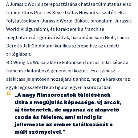
A Jurassic World szereposztásának hatása túlmutat az első
filmen. Chris Pratt és Bryce Dallas Howard visszatértek a
folytatásokban (Jurassic World: Bukott birodalom, Jurassic
World: Világuralom), és karaktereik a franchise
meghatározó figuráivá váltak, hasonlóan Sam Neill, Laura
Dern és Jeff Goldblum ikonikus szerepeihez az eredeti
trilógiában.
BD Wong Dr. Wu karaktere különösen fontos hidat képez a
franchise különböző generációi között, és a színész
alakítása jelentősen hozzájárult ahhoz, hogy a karakter az
egyik legösszetettebb figura legyen a sorozatban.
„A nagy filmsorozatok túlélésének
titka a megújulás képessége. Új arcok,
új történetek, de ugyanaz az alapvető
csoda és félelem, ami mindig is
jellemezte az ember találkozását a
múlt szörnyeivel.”