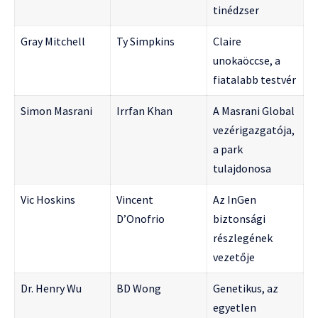
tinédzser
Gray Mitchell
Ty Simpkins
Claire
unokaöccse, a
fiatalabb testvér
Simon Masrani
Irrfan Khan
A Masrani Global
vezérigazgatója,
a park
tulajdonosa
Vic Hoskins
Vincent
Az InGen
D’Onofrio
biztonsági
részlegének
vezetője
Dr. Henry Wu
BD Wong
Genetikus, az
egyetlen