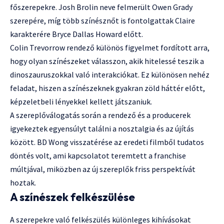
főszerepekre. Josh Brolin neve felmerült Owen Grady
szerepére, míg több színésznőt is fontolgattak Claire
karakterére Bryce Dallas Howard előtt.
Colin Trevorrow rendező különös figyelmet fordított arra,
hogy olyan színészeket válasszon, akik hitelessé teszik a
dinoszauruszokkal való interakciókat. Ez különösen nehéz
feladat, hiszen a színészeknek gyakran zöld háttér előtt,
képzeletbeli lényekkel kellett játszaniuk.
A szereplőválogatás során a rendező és a producerek
igyekeztek egyensúlyt találni a nosztalgia és az újítás
között. BD Wong visszatérése az eredeti filmből tudatos
döntés volt, ami kapcsolatot teremtett a franchise
múltjával, miközben az új szereplők friss perspektívát
hoztak.
A színészek felkészülése
A szerepekre való felkészülés különleges kihívásokat