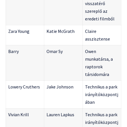
visszatérő
szereplő az
eredeti filmből
Zara Young
Katie McGrath
Claire
asszisztense
Barry
Omar Sy
Owen
munkatársa, a
raptorok
társidomára
Lowery Cruthers
Jake Johnson
Technikus a park
irányítóközpontj
ában
Vivian Krill
Lauren Lapkus
Technikus a park
irányítóközpontj