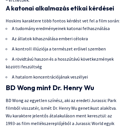
A katonai alkalmazás etikai kérdései
Hoskins karaktere több fontos kérdést vet fel a film során:
A tudomány eredményeinek katonai felhasználása
Az állatok kihasználása emberi célokra
A kontroll illúziója a természet erőivel szemben
A rövidtávú haszon és a hosszútávú következmények
közötti feszültség
A hatalom koncentrációjának veszélyei
BD Wong mint Dr. Henry Wu
BD Wong az egyetlen színész, aki az eredeti Jurassic Park
filmből visszatér, ismét Dr. Henry Wu genetikust alakítva.
Wu karaktere jelentős átalakuláson ment keresztül: az
1993-as film mellékszereplőjéből a Jurassic World egyik