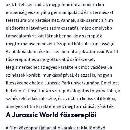
akik hitelesen tudták megjeleníteni a modern kori
emberiség viszonyát a génmanipuláció és a természet
feletti uralom kérdéseihez. Vannak, akik szerint a film
elsősorban látványos szórakoztatás, mások mélyebb
társadalomkritikát látnak benne, de a szereplők
megformálása mindkét nézőpontból kulcsfontosságú.
Az alábbiakban részletesen bemutatjuk a Jurassic World
főszereplőit és a mögöttük álló színészeket.
Megismerkedhet az egyes karakterek motivációival, a
színészek korábbi munkásságával, és azzal is, hogyan
illeszkednek bele a Jurassic Park univerzumába. Emellett
betekintést nyújtunk a szereplőválogatás folyamatába, a
színészek felkészülésébe, és azokba a kulisszatitkokba,
amelyek a film karaktereinek megformálását kísérték.
A Jurassic World főszereplői
A film középpontjában álló karakterek különböző