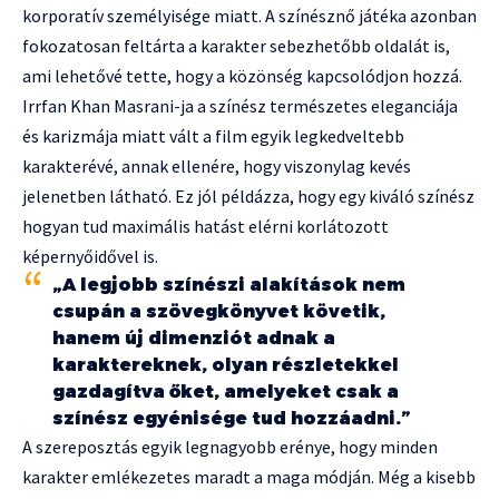
korporatív személyisége miatt. A színésznő játéka azonban
fokozatosan feltárta a karakter sebezhetőbb oldalát is,
ami lehetővé tette, hogy a közönség kapcsolódjon hozzá.
Irrfan Khan Masrani-ja a színész természetes eleganciája
és karizmája miatt vált a film egyik legkedveltebb
karakterévé, annak ellenére, hogy viszonylag kevés
jelenetben látható. Ez jól példázza, hogy egy kiváló színész
hogyan tud maximális hatást elérni korlátozott
képernyőidővel is.
„A legjobb színészi alakítások nem
csupán a szövegkönyvet követik,
hanem új dimenziót adnak a
karaktereknek, olyan részletekkel
gazdagítva őket, amelyeket csak a
színész egyénisége tud hozzáadni.”
A szereposztás egyik legnagyobb erénye, hogy minden
karakter emlékezetes maradt a maga módján. Még a kisebb