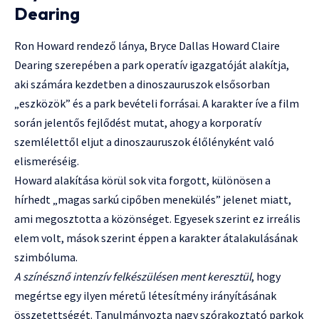
Dearing
Ron Howard rendező lánya, Bryce Dallas Howard Claire
Dearing szerepében a park operatív igazgatóját alakítja,
aki számára kezdetben a dinoszauruszok elsősorban
„eszközök” és a park bevételi forrásai. A karakter íve a film
során jelentős fejlődést mutat, ahogy a korporatív
szemlélettől eljut a dinoszauruszok élőlényként való
elismeréséig.
Howard alakítása körül sok vita forgott, különösen a
hírhedt „magas sarkú cipőben menekülés” jelenet miatt,
ami megosztotta a közönséget. Egyesek szerint ez irreális
elem volt, mások szerint éppen a karakter átalakulásának
szimbóluma.
A színésznő intenzív felkészülésen ment keresztül
, hogy
megértse egy ilyen méretű létesítmény irányításának
összetettségét. Tanulmányozta nagy szórakoztató parkok