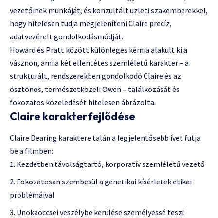
vezetőinek munkáját, és konzultált üzleti szakemberekkel,
hogy hitelesen tudja megjeleníteni Claire precíz,
adatvezérelt gondolkodásmódját.
Howard és Pratt között különleges kémia alakult ki a
vásznon, ami a két ellentétes szemléletű karakter – a
strukturált, rendszerekben gondolkodó Claire és az
ösztönös, természetközeli Owen – találkozását és
fokozatos közeledését hitelesen ábrázolta.
Claire karakterfejlődése
Claire Dearing karaktere talán a legjelentősebb ívet futja
be a filmben:
Kezdetben távolságtartó, korporatív szemléletű vezető
Fokozatosan szembesül a genetikai kísérletek etikai
problémáival
Unokaöccsei veszélybe kerülése személyessé teszi