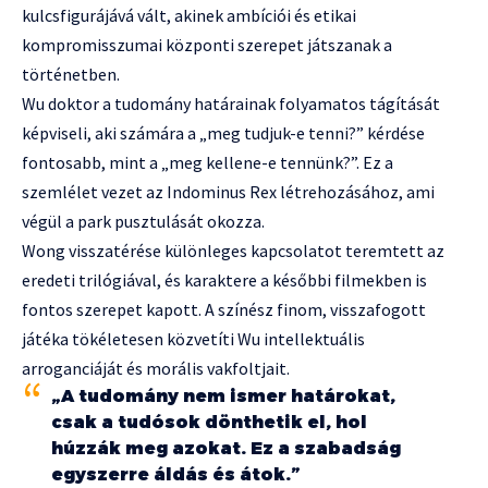
kulcsfigurájává vált, akinek ambíciói és etikai
kompromisszumai központi szerepet játszanak a
történetben.
Wu doktor a tudomány határainak folyamatos tágítását
képviseli, aki számára a „meg tudjuk-e tenni?” kérdése
fontosabb, mint a „meg kellene-e tennünk?”. Ez a
szemlélet vezet az Indominus Rex létrehozásához, ami
végül a park pusztulását okozza.
Wong visszatérése különleges kapcsolatot teremtett az
eredeti trilógiával, és karaktere a későbbi filmekben is
fontos szerepet kapott. A színész finom, visszafogott
játéka tökéletesen közvetíti Wu intellektuális
arroganciáját és morális vakfoltjait.
„A tudomány nem ismer határokat,
csak a tudósok dönthetik el, hol
húzzák meg azokat. Ez a szabadság
egyszerre áldás és átok.”