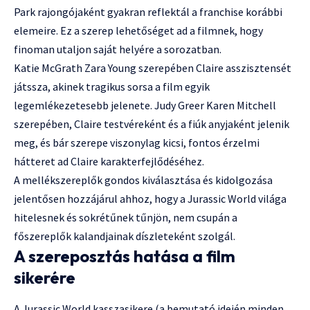
Park rajongójaként gyakran reflektál a franchise korábbi
elemeire. Ez a szerep lehetőséget ad a filmnek, hogy
finoman utaljon saját helyére a sorozatban.
Katie McGrath Zara Young szerepében Claire asszisztensét
játssza, akinek tragikus sorsa a film egyik
legemlékezetesebb jelenete. Judy Greer Karen Mitchell
szerepében, Claire testvéreként és a fiúk anyjaként jelenik
meg, és bár szerepe viszonylag kicsi, fontos érzelmi
hátteret ad Claire karakterfejlődéséhez.
A mellékszereplők gondos kiválasztása és kidolgozása
jelentősen hozzájárul ahhoz, hogy a Jurassic World világa
hitelesnek és sokrétűnek tűnjön, nem csupán a
főszereplők kalandjainak díszleteként szolgál.
A szereposztás hatása a film
sikerére
A Jurassic World kasszasikere (a bemutató idején minden