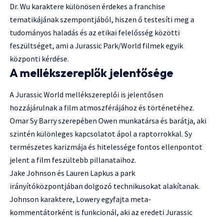
Dr. Wu karaktere különösen érdekes a franchise
tematikájának szempontjából, hiszen ő testesíti meg a
tudományos haladás és az etikai felelősség közötti
feszültséget, ami a Jurassic Park/World filmek egyik
központi kérdése.
A mellékszereplők jelentősége
A Jurassic World mellékszereplői is jelentősen
hozzájárulnak a film atmoszférájához és történetéhez.
Omar Sy Barry szerepében Owen munkatársa és barátja, aki
szintén különleges kapcsolatot ápol a raptorrokkal. Sy
természetes karizmája és hitelessége fontos ellenpontot
jelent a film feszültebb pillanataihoz.
Jake Johnson és Lauren Lapkus a park
irányítóközpontjában dolgozó technikusokat alakítanak.
Johnson karaktere, Lowery egyfajta meta-
kommentátorként is funkcionál, aki az eredeti Jurassic