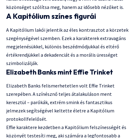
közönséget szólítsa meg, hanem az idősebb nézőket is.
A Kapitólium színes figurái
A Kapitólium lakói jelentik az éles kontrasztot a körzetek
szegénységével szemben. Ezek a karakterek extravagáns
megjelenésükkel, különös beszédmódjukkal és eltérő
értékrendjükkel a dekadenciát és a morális ürességet
szimbolizálják.
Elizabeth Banks mint Effie Trinket
Elizabeth Banks felismerhetetlen volt Effie Trinket
szerepében. A színésznő teljes átalakuláson ment
keresztül – parókák, extrém smink és fantasztikus
jelmezek segítségével keltette életre a Kapitólium
protokollfelelősét.
Effie karaktere kezdetben a Kapitólium felszínességét és
közönyét testesíti meg, aki számára a legfontosabb a