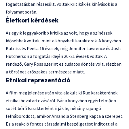
fogadtatásban részesült, voltak kritikák és kihívások is a
folyamat során.
Életkori kérdések
Az egyik leggyakoribb kritika az volt, hogy a színészek
idősebbek voltak, mint a könyvbeli karakterek. A könyvben
Katniss és Peeta 16 évesek, míg Jennifer Lawrence és Josh
Hutcherson a forgatás idején 20-21 évesek voltak. A
rendező, Gary Ross szerint ez tudatos döntés volt, részben
a történet erőszakos természete miatt.
Etnikai reprezentáció
A film megjelenése után vita alakult ki Rue karakterének
etnikai hovatartozásáról. Bár a könyvben egyértelműen
sötét bőrű karakterként írják le, néhány rajongó
felháborodott, amikor Amandla Stenberg kapta a szerepet.
Ez a reakció fontos társadalmi beszélgetést indított el a