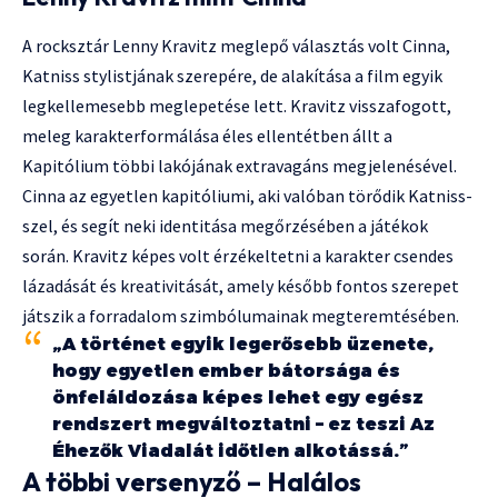
A rocksztár Lenny Kravitz meglepő választás volt Cinna,
Katniss stylistjának szerepére, de alakítása a film egyik
legkellemesebb meglepetése lett. Kravitz visszafogott,
meleg karakterformálása éles ellentétben állt a
Kapitólium többi lakójának extravagáns megjelenésével.
Cinna az egyetlen kapitóliumi, aki valóban törődik Katniss-
szel, és segít neki identitása megőrzésében a játékok
során. Kravitz képes volt érzékeltetni a karakter csendes
lázadását és kreativitását, amely később fontos szerepet
játszik a forradalom szimbólumainak megteremtésében.
„A történet egyik legerősebb üzenete,
hogy egyetlen ember bátorsága és
önfeláldozása képes lehet egy egész
rendszert megváltoztatni – ez teszi Az
Éhezők Viadalát időtlen alkotássá.”
A többi versenyző – Halálos