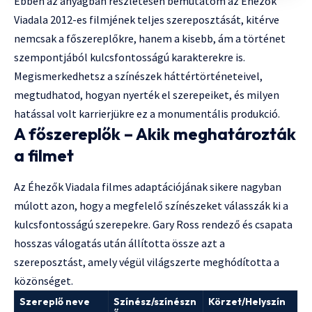
Ebben az anyagban részletesen bemutatom az Éhezők
Viadala 2012-es filmjének teljes szereposztását, kitérve
nemcsak a főszereplőkre, hanem a kisebb, ám a történet
szempontjából kulcsfontosságú karakterekre is.
Megismerkedhetsz a színészek háttértörténeteivel,
megtudhatod, hogyan nyerték el szerepeiket, és milyen
hatással volt karrierjükre ez a monumentális produkció.
A főszereplők – Akik meghatározták
a filmet
Az Éhezők Viadala filmes adaptációjának sikere nagyban
múlott azon, hogy a megfelelő színészeket válasszák ki a
kulcsfontosságú szerepekre. Gary Ross rendező és csapata
hosszas válogatás után állította össze azt a
szereposztást, amely végül világszerte meghódította a
közönséget.
Szereplő neve
Színész/színészn
Körzet/Helyszín