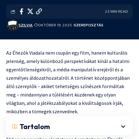
23 MIN READ
SZILVIA
OKTÓBER 19, 2025
SZEREPOSZTÁS
Az Éhezők Viadala nem csupán egy film, hanem kulturális
jelenség, amely különböző perspektívákat kínál a hatalmi
egyenlőtlenségekről, a média manipulatív erejéről és a
személyes áldozathozatalról. A történet középpontjában
álló szereplők – akiket tehetséges színészek formáltak
meg – mindannyian a túlélésért küzdenek egy olyan
világban, ahol a játékszabályokat a kiváltságosok írják,
miközben a tömegek szenvednek.
Tartalom