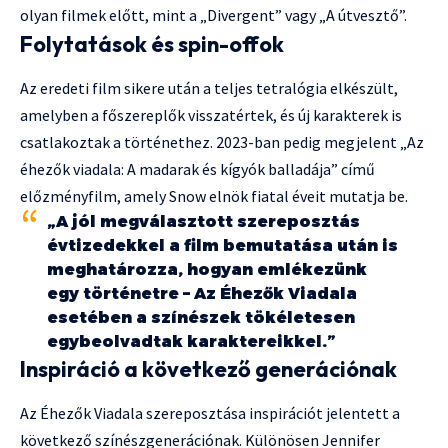
olyan filmek előtt, mint a „Divergent” vagy „A útvesztő”.
Folytatások és spin-offok
Az eredeti film sikere után a teljes tetralógia elkészült,
amelyben a főszereplők visszatértek, és új karakterek is
csatlakoztak a történethez. 2023-ban pedig megjelent „Az
éhezők viadala: A madarak és kígyók balladája” című
előzményfilm, amely Snow elnök fiatal éveit mutatja be.
„A jól megválasztott szereposztás
évtizedekkel a film bemutatása után is
meghatározza, hogyan emlékezünk
egy történetre – Az Éhezők Viadala
esetében a színészek tökéletesen
egybeolvadtak karaktereikkel.”
Inspiráció a következő generációnak
Az Éhezők Viadala szereposztása inspirációt jelentett a
következő színészgenerációnak. Különösen Jennifer