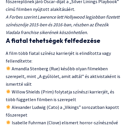
főszereplőnek járó Oscar-díjat a „Silver Linings Playbook”
című filmben nyújtott alakításáért.
A Forbes szerint Lawrence lett Hollywood legjobban fizetett
színésznője 2015-ben és 2016-ban, részben az Éhezők
Viadala franchise sikerének köszönhetően.
A fiatal tehetségek felfedezése
A film több fiatal színész karrierjét is elindította vagy
fellendítette:
Amandla Stenberg (Rue) később olyan filmekben
szerepelt, mint „A gyűlölet, amit adtál” és aktivistaként is
ismertté vált
Willow Shields (Prim) folytatja színészi karrierjét, és
több független filmben is szerepelt
Alexander Ludwig (Cato) a „Vikings” sorozatban kapott
főszerepet
Isabelle Fuhrman (Clove) elismert horror-színésznővé