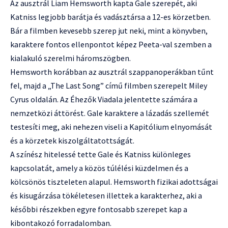
Az ausztrál Liam Hemsworth kapta Gale szerepét, aki
Katniss legjobb barátja és vadásztársa a 12-es körzetben.
Bár a filmben kevesebb szerep jut neki, mint a könyvben,
karaktere fontos ellenpontot képez Peeta-val szemben a
kialakuló szerelmi háromszögben.
Hemsworth korábban az ausztrál szappanoperákban tűnt
fel, majd a „The Last Song” című filmben szerepelt Miley
Cyrus oldalán. Az Éhezők Viadala jelentette számára a
nemzetközi áttörést. Gale karaktere a lázadás szellemét
testesíti meg, aki nehezen viseli a Kapitólium elnyomását
és a körzetek kiszolgáltatottságát.
A színész hitelessé tette Gale és Katniss különleges
kapcsolatát, amely a közös túlélési küzdelmen és a
kölcsönös tiszteleten alapul. Hemsworth fizikai adottságai
és kisugárzása tökéletesen illettek a karakterhez, aki a
későbbi részekben egyre fontosabb szerepet kap a
kibontakozó forradalomban.