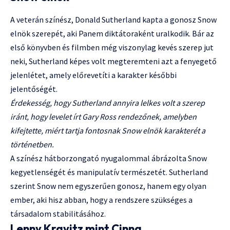
A veterán színész, Donald Sutherland kapta a gonosz Snow
elnök szerepét, aki Panem diktátoraként uralkodik. Bár az
első könyvben és filmben még viszonylag kevés szerep jut
neki, Sutherland képes volt megteremteni azt a fenyegető
jelenlétet, amely előrevetíti a karakter későbbi
jelentőségét.
Érdekesség, hogy Sutherland annyira lelkes volt a szerep
iránt, hogy levelet írt Gary Ross rendezőnek, amelyben
kifejtette, miért tartja fontosnak Snow elnök karakterét a
történetben.
A színész hátborzongató nyugalommal ábrázolta Snow
kegyetlenségét és manipulatív természetét. Sutherland
szerint Snow nem egyszerűen gonosz, hanem egy olyan
ember, aki hisz abban, hogy a rendszere szükséges a
társadalom stabilitásához.
Lenny Kravitz mint Cinna