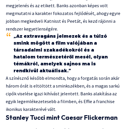
megjelenés és az etikett. Banks azonban képes volt
megmutatni a karakter fokozatos fejlődését, ahogy egyre
jobban megkedveli Katnisst és Peetát, és kezd rájönni a
rendszer kegyetlenségére.
„Az extravagáns jelmezek és a túlzó
smink mögött a film valójában a
társadalmi szakadékokról és a
hatalom természetéről mesél, olyan
témákról, amelyek sajnos ma is
rendkívül aktuálisak.”
A színésznő később elmondta, hogy a forgatás során akár
három órát is eltöltött a sminkszékben, és a magas sarkú
cipők viselése igazi kihívást jelentett. Banks alakítása az
egyik legemlékezetesebb a filmben, és Effie a franchise
ikonikus karakterévé vált.
Stanley Tucci mint Caesar Flickerman