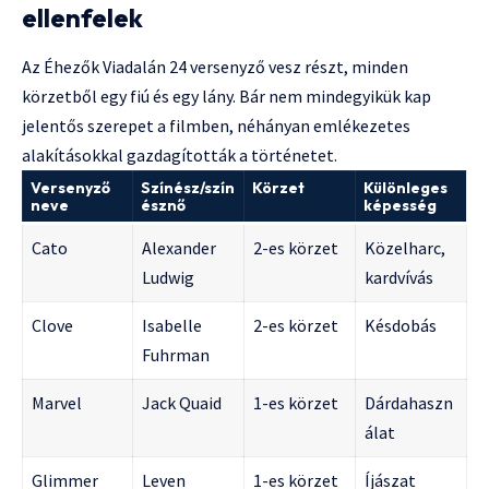
ellenfelek
Az Éhezők Viadalán 24 versenyző vesz részt, minden
körzetből egy fiú és egy lány. Bár nem mindegyikük kap
jelentős szerepet a filmben, néhányan emlékezetes
alakításokkal gazdagították a történetet.
Versenyző
Színész/szín
Körzet
Különleges
neve
észnő
képesség
Cato
Alexander
2-es körzet
Közelharc,
Ludwig
kardvívás
Clove
Isabelle
2-es körzet
Késdobás
Fuhrman
Marvel
Jack Quaid
1-es körzet
Dárdahaszn
álat
Glimmer
Leven
1-es körzet
Íjászat