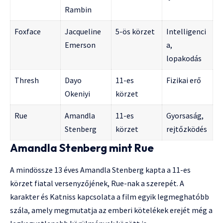
Rambin
Foxface
Jacqueline
5-ös körzet
Intelligenci
Emerson
a,
lopakodás
Thresh
Dayo
11-es
Fizikai erő
Okeniyi
körzet
Rue
Amandla
11-es
Gyorsaság,
Stenberg
körzet
rejtőzködés
Amandla Stenberg mint Rue
A mindössze 13 éves Amandla Stenberg kapta a 11-es
körzet fiatal versenyzőjének, Rue-nak a szerepét. A
karakter és Katniss kapcsolata a film egyik legmeghatóbb
szála, amely megmutatja az emberi kötelékek erejét még a