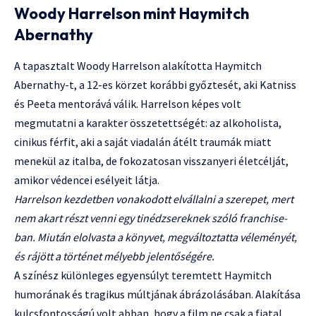
Woody Harrelson mint Haymitch
Abernathy
A tapasztalt Woody Harrelson alakította Haymitch
Abernathy-t, a 12-es körzet korábbi győztesét, aki Katniss
és Peeta mentorává válik. Harrelson képes volt
megmutatni a karakter összetettségét: az alkoholista,
cinikus férfit, aki a saját viadalán átélt traumák miatt
menekül az italba, de fokozatosan visszanyeri életcélját,
amikor védencei esélyeit látja.
Harrelson kezdetben vonakodott elvállalni a szerepet, mert
nem akart részt venni egy tinédzsereknek szóló franchise-
ban. Miután elolvasta a könyvet, megváltoztatta véleményét,
és rájött a történet mélyebb jelentőségére.
A színész különleges egyensúlyt teremtett Haymitch
humorának és tragikus múltjának ábrázolásában. Alakítása
kulcsfontosságú volt abban, hogy a film ne csak a fiatal