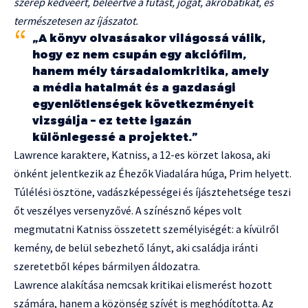
szerep kedvéért, beleértve a futást, jógát, akrobatikát, és
természetesen az íjászatot.
„A könyv olvasásakor világossá válik,
hogy ez nem csupán egy akciófilm,
hanem mély társadalomkritika, amely
a média hatalmát és a gazdasági
egyenlőtlenségek következményeit
vizsgálja – ez tette igazán
különlegessé a projektet.”
Lawrence karaktere, Katniss, a 12-es körzet lakosa, aki
önként jelentkezik az Éhezők Viadalára húga, Prim helyett.
Túlélési ösztöne, vadászképességei és íjásztehetsége teszi
őt veszélyes versenyzővé. A színésznő képes volt
megmutatni Katniss összetett személyiségét: a kívülről
kemény, de belül sebezhető lányt, aki családja iránti
szeretetből képes bármilyen áldozatra.
Lawrence alakítása nemcsak kritikai elismerést hozott
számára, hanem a közönség szívét is meghódította. Az