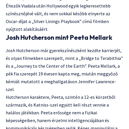
Éhezők Viadala után Hollywood egyik legkeresettebb
színésznőjévé vált, és nem sokkal később elnyerte az
Oscar-díjat a „Silver Linings Playbook” című filmben
nyújtott alakításáért.
Josh Hutcherson mint Peeta Mellark
Josh Hutcherson már gyerekszínészként kezdte karrierjét,
és olyan filmekben szerepelt, mint a „Bridge to Terabithia”
és a „Journey to the Center of the Earth”. Peeta Mellark, a
pék fia szerepét 19 évesen kapta meg, miután meggyőző
kémiát mutatott a meghallgatáson Jennifer Lawrence-
szel.
Hutcherson karaktere, Peeta, szintén a 12-es körzetből
származik, és Katniss-szel együtt kell részt vennie a
halálos játékban. Peeta erőssége nem a fizikai
képességeiben, hanem érzelmi intelligenciájában és
kommunikációs készségeiben rejlik. Képes manipulálni a