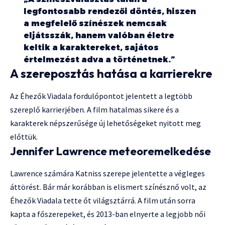
legfontosabb rendezői döntés, hiszen
a megfelelő színészek nemcsak
eljátsszák, hanem valóban életre
keltik a karaktereket, sajátos
értelmezést adva a történetnek.”
A szereposztás hatása a karrierekre
Az Éhezők Viadala fordulópontot jelentett a legtöbb
szereplő karrierjében. A film hatalmas sikere és a
karakterek népszerűsége új lehetőségeket nyitott meg
előttük.
Jennifer Lawrence meteoremelkedése
Lawrence számára Katniss szerepe jelentette a végleges
áttörést. Bár már korábban is elismert színésznő volt, az
Éhezők Viadala tette őt világsztárrá. A film után sorra
kapta a főszerepeket, és 2013-ban elnyerte a legjobb női