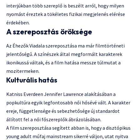
interjúkban több szereplő is beszélt arról, hogy milyen
nyomást éreztek a tökéletes fizikai megjelenés elérése
érdekében.
A szereposztás öröksége
Az Éhezők Viadala szereposztása ma már filmtörténeti
jelentőségű. A színészek által megformált karakterek
ikonikussá váltak, és a film hatása messze túlmutat a
mozitermeken.
Kulturális hatás
Katniss Everdeen Jennifer Lawrence alakításában a
popkultúra egyik legfontosabb női hősévé vált. A karakter
ereje, függetlensége és sebezhetősége új standardot
állított fel a női főszereplők ábrázolásában.
A film szereposztása segített abban is, hogy a disztópikus
young adult műfaj mainstream sikerré váljon, utat nyitva