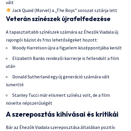
vált
Jack Quaid (Marvel) a „The Boys” sorozat sztárja lett
Veterán színészek újrafelfedezése
A tapasztaltabb színészek számára az Éhezők Viadala új
rajongói bázist és friss lehetőségeket hozott:
Woody Harrelson újra a figyelem középpontjába került
Elizabeth Banks rendezői karrierje is fellendült a film
után
Donald Sutherland egy új generáció számára vált
ismertté
Stanley Tucci már elismert színész volt, de a film
növelte népszerűségét
A szereposztás kihívásai és kritikái
Bár az Éhezők Viadala szereposztása általában pozitív