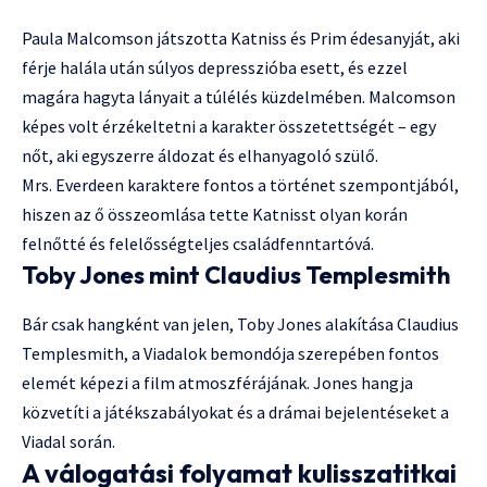
Paula Malcomson játszotta Katniss és Prim édesanyját, aki
férje halála után súlyos depresszióba esett, és ezzel
magára hagyta lányait a túlélés küzdelmében. Malcomson
képes volt érzékeltetni a karakter összetettségét – egy
nőt, aki egyszerre áldozat és elhanyagoló szülő.
Mrs. Everdeen karaktere fontos a történet szempontjából,
hiszen az ő összeomlása tette Katnisst olyan korán
felnőtté és felelősségteljes családfenntartóvá.
Toby Jones mint Claudius Templesmith
Bár csak hangként van jelen, Toby Jones alakítása Claudius
Templesmith, a Viadalok bemondója szerepében fontos
elemét képezi a film atmoszférájának. Jones hangja
közvetíti a játékszabályokat és a drámai bejelentéseket a
Viadal során.
A válogatási folyamat kulisszatitkai