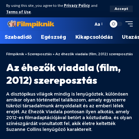
By using this site, you agree to the
Privacy Policy
and
Accept
Terms of Use
.
Aa
Szabadidő
Egészség
Kikapcsolódás
Utazá
Filmpiknik
»
Szereposztás
»
Az éhezők viadala (film, 2012) szereposztás
Az éhezők viadala (film,
2012) szereposztás
A disztópikus világok mindig is lenyűgöztek, különösen
amikor olyan történettel találkozom, amely egyszerre
tükrözi társadalmunk árnyoldalait és az emberi lélek
erejét. Az Éhezők Viadala pontosan ilyen alkotás, amely
2012-es filmadaptációjával betört a köztudatba, és olyan
színészgárdát vonultatott fel, akik életre keltették
Suzanne Collins lenyűgöző karaktereit.