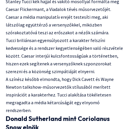
Stanley Tucci kék hajjal és vakító mosollyal formálta meg
Caesar Flickermant, a Viadalok tévés műsorvezetőjét.
Caesar a média manipulatív erejét testesíti meg, aki
látszólag együttérző a versenyzőkkel, miközben
szórakoztatóvá teszi az erőszakot a nézők számára.
Tucci briliánsan egyensúlyozott a karakter felszíni
kedvessége és a rendszer kegyetlenségében való részvétele
között. Caesar interjúi kulcsfontosságúak a történetben,
hiszen ezek segítenek a versenyzőknek szponzorokat
szerezni és a közönség szimpátiáját elnyerni.
A színész később elmondta, hogy Dick Cavett és Wayne
Newton talkshow-műsorvezetők stílusából merített
inspirációt a karakterhez. Tucci alakítása tökéletesen
megragadta a média kétarcúságát egy elnyomó
rendszerben.
Donald Sutherland mint Coriolanus
Snow elnök