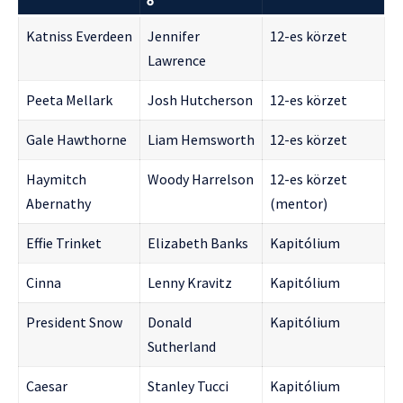
ő
Katniss Everdeen
Jennifer
12-es körzet
Lawrence
Peeta Mellark
Josh Hutcherson
12-es körzet
Gale Hawthorne
Liam Hemsworth
12-es körzet
Haymitch
Woody Harrelson
12-es körzet
Abernathy
(mentor)
Effie Trinket
Elizabeth Banks
Kapitólium
Cinna
Lenny Kravitz
Kapitólium
President Snow
Donald
Kapitólium
Sutherland
Caesar
Stanley Tucci
Kapitólium