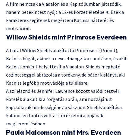
A film nemcsak a Viadalon és a Kapitóliumban játszódik,
hanem betekintést nyújt a 12-es körzet életébe is. Ezek a
karakterek segítenek megérteni Katniss hátterét és
motivációit.
Willow Shields mint Primrose Everdeen
A fiatal Willow Shields alakította Primrose-t (Primet),
Katniss húgát, akinek a neve elhangzik az aratáson, és akit
Katniss önként helyettesít a Viadalon. Shields megható
őszinteséggel ábrázolta a törékeny, de bátor kislányt, aki
Katniss legfőbb motivációja a túlélésre.
A színésznő és Jennifer Lawrence között valódi testvéri
kötelék alakult ki a forgatás során, ami hozzájárult
kapcsolatuk hitelességéhez a vásznon. Shields alakítása
különösen fontos volt a film érzelmi alapjának
megteremtésében.
Paula Malcomson mint Mrs. Everdeen