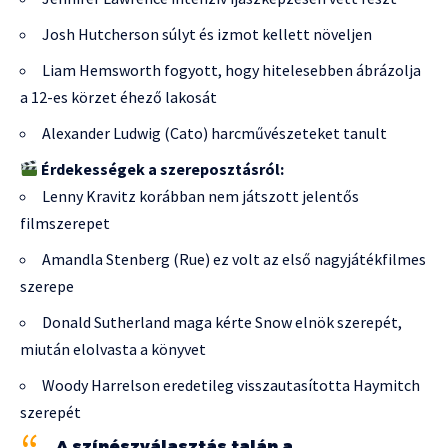
Josh Hutcherson súlyt és izmot kellett növeljen
Liam Hemsworth fogyott, hogy hitelesebben ábrázolja
a 12-es körzet éhező lakosát
Alexander Ludwig (Cato) harcművészeteket tanult
Érdekességek a szereposztásról:
Lenny Kravitz korábban nem játszott jelentős
filmszerepet
Amandla Stenberg (Rue) ez volt az első nagyjátékfilmes
szerepe
Donald Sutherland maga kérte Snow elnök szerepét,
miután elolvasta a könyvet
Woody Harrelson eredetileg visszautasította Haymitch
szerepét
„A színészválasztás talán a