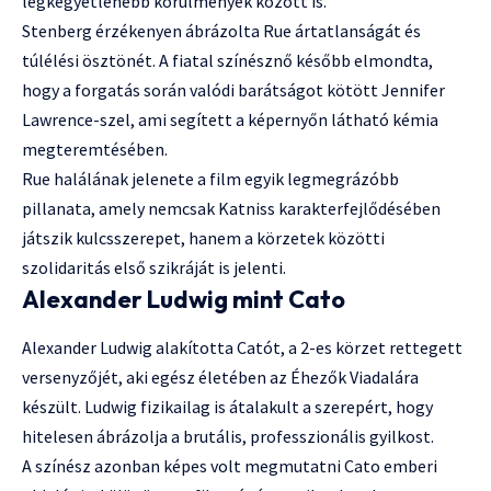
legkegyetlenebb körülmények között is.
Stenberg érzékenyen ábrázolta Rue ártatlanságát és
túlélési ösztönét. A fiatal színésznő később elmondta,
hogy a forgatás során valódi barátságot kötött Jennifer
Lawrence-szel, ami segített a képernyőn látható kémia
megteremtésében.
Rue halálának jelenete a film egyik legmegrázóbb
pillanata, amely nemcsak Katniss karakterfejlődésében
játszik kulcsszerepet, hanem a körzetek közötti
szolidaritás első szikráját is jelenti.
Alexander Ludwig mint Cato
Alexander Ludwig alakította Catót, a 2-es körzet rettegett
versenyzőjét, aki egész életében az Éhezők Viadalára
készült. Ludwig fizikailag is átalakult a szerepért, hogy
hitelesen ábrázolja a brutális, professzionális gyilkost.
A színész azonban képes volt megmutatni Cato emberi