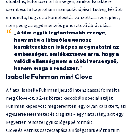
oldalát is, különösen a film végén, amikor karaktere
szembesül a Kapitólium manipulációjával. Ludwig később
elmondta, hogy ez a komplexitás vonzotta a szerephez,
nem pedig az egydimenziós gonosztevő ábrázolása.
„A film egyik legfontosabb erénye,
hogy még a látszólag gonosz
karakterekben is képes megmutatni az
emberséget, emlékeztetve arra, hogy a
valódi ellenség nem a többi versenyző,
hanem maga a rendszer.”
Isabelle Fuhrman mint Clove
A fiatal Isabelle Fuhrman ijesztő intenzitással formálta
meg Clove-ot, a 2-es körzet késdobáló specialistáját.
Fuhrman képes volt megteremteni egy olyan karaktert, aki
egyszerre félelmetes és tragikus – egy fiatal lány, akit egy
kegyetlen rendszer gyilkológéppé formált.
Clove és Katniss összecsapása a Bőségszaru előtt a film