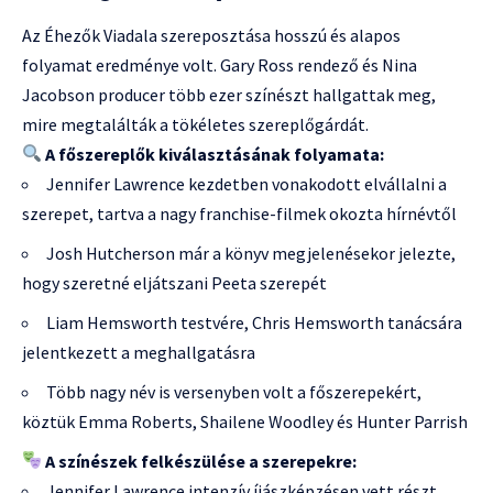
Az Éhezők Viadala szereposztása hosszú és alapos
folyamat eredménye volt. Gary Ross rendező és Nina
Jacobson producer több ezer színészt hallgattak meg,
mire megtalálták a tökéletes szereplőgárdát.
A főszereplők kiválasztásának folyamata:
Jennifer Lawrence kezdetben vonakodott elvállalni a
szerepet, tartva a nagy franchise-filmek okozta hírnévtől
Josh Hutcherson már a könyv megjelenésekor jelezte,
hogy szeretné eljátszani Peeta szerepét
Liam Hemsworth testvére, Chris Hemsworth tanácsára
jelentkezett a meghallgatásra
Több nagy név is versenyben volt a főszerepekért,
köztük Emma Roberts, Shailene Woodley és Hunter Parrish
A színészek felkészülése a szerepekre:
Jennifer Lawrence intenzív íjászképzésen vett részt