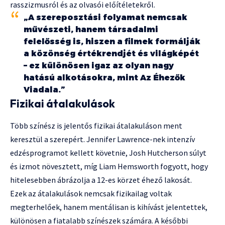
rasszizmusról és az olvasói előítéletekről.
„A szereposztási folyamat nemcsak
művészeti, hanem társadalmi
felelősség is, hiszen a filmek formálják
a közönség értékrendjét és világképét
– ez különösen igaz az olyan nagy
hatású alkotásokra, mint Az Éhezők
Viadala.”
Fizikai átalakulások
Több színész is jelentős fizikai átalakuláson ment
keresztül a szerepért. Jennifer Lawrence-nek intenzív
edzésprogramot kellett követnie, Josh Hutcherson súlyt
és izmot növesztett, míg Liam Hemsworth fogyott, hogy
hitelesebben ábrázolja a 12-es körzet éhező lakosát.
Ezek az átalakulások nemcsak fizikailag voltak
megterhelőek, hanem mentálisan is kihívást jelentettek,
különösen a fiatalabb színészek számára. A későbbi