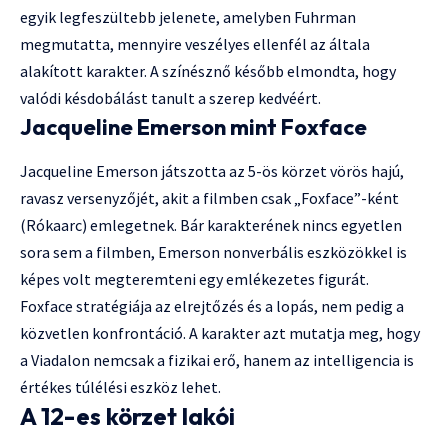
egyik legfeszültebb jelenete, amelyben Fuhrman
megmutatta, mennyire veszélyes ellenfél az általa
alakított karakter. A színésznő később elmondta, hogy
valódi késdobálást tanult a szerep kedvéért.
Jacqueline Emerson mint Foxface
Jacqueline Emerson játszotta az 5-ös körzet vörös hajú,
ravasz versenyzőjét, akit a filmben csak „Foxface”-ként
(Rókaarc) emlegetnek. Bár karakterének nincs egyetlen
sora sem a filmben, Emerson nonverbális eszközökkel is
képes volt megteremteni egy emlékezetes figurát.
Foxface stratégiája az elrejtőzés és a lopás, nem pedig a
közvetlen konfrontáció. A karakter azt mutatja meg, hogy
a Viadalon nemcsak a fizikai erő, hanem az intelligencia is
értékes túlélési eszköz lehet.
A 12-es körzet lakói