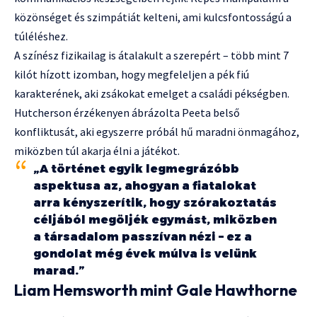
közönséget és szimpátiát kelteni, ami kulcsfontosságú a
túléléshez.
A színész fizikailag is átalakult a szerepért – több mint 7
kilót hízott izomban, hogy megfeleljen a pék fiú
karakterének, aki zsákokat emelget a családi pékségben.
Hutcherson érzékenyen ábrázolta Peeta belső
konfliktusát, aki egyszerre próbál hű maradni önmagához,
miközben túl akarja élni a játékot.
„A történet egyik legmegrázóbb
aspektusa az, ahogyan a fiatalokat
arra kényszerítik, hogy szórakoztatás
céljából megöljék egymást, miközben
a társadalom passzívan nézi – ez a
gondolat még évek múlva is velünk
marad.”
Liam Hemsworth mint Gale Hawthorne