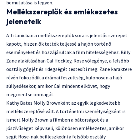
bemutatása is legyen.
Mellékszereplők és emlékezetes
jeleneteik
A Titanicban a mellékszereplők sora is jelentős szerepet
kapott, hiszen ők tették teljessé a hajón történő
eseményeket és hozzájárultak a film hitelességéhez. Billy
Zane alakításában Cal Hockley, Rose vőlegénye, a felsőbb
osztály gőgjét és ridegségét testesíti meg. Zane karaktere
révén fokozódik a drámai feszültség, különösen a hajó
süllyedésekor, amikor Cal mindent elkövet, hogy
megmentse önmagát.
Kathy Bates Molly Brownként az egyik legkedveltebb
mellékszereplővé vált. A történelmi személyiségként is
ismert Molly Brown a filmben a bátorságot és a
jószívűséget képviseli, különösen emlékezetes, amikor
segít Rose-nak beilleszkedni a felsőbb osztály