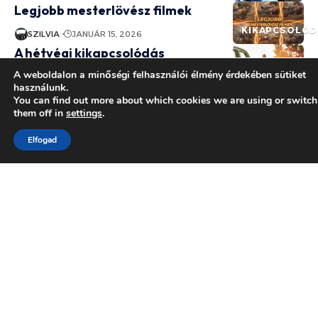
Legjobb mesterlövész filmek
KIKAPCSOLÓD
SZILVIA
JANUÁR 15, 2026
A hétvégi kikapcsolódás
jelentősége a modern életben
KIKAPCSOLÓD
A weboldalon a minőségi felhasználói élmény érdekében sütiket
használunk.
SZILVIA
MÁJUS 25, 2025
You can find out more about which cookies we are using or switch
Top 50 vígjáték
them off in
settings
.
KIKAPCSOLÓD
SZILVIA
JANUÁR 18, 2026
Elfogad
Szabadidő
Egészség
Kikapcsolódás
Utazás
Család
Szereposztás
Otthon
Egyéb