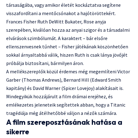
társaságába, vagy amikor életét kockáztatva segítene
visszafordítani a mentőcsónakot a hajótöröttekért.
Frances Fisher Ruth DeWitt Bukater, Rose anyja
szerepében, kiválóan hozza az anyai szigor és a társadalmi
elvárások szimbólumát. A karaktert – bár elsőre
ellenszenvesnek tűnhet – Fisher játékának köszönhetően
sokkal árnyaltabbá válik, hiszen Ruth is csak lánya jövőjét
próbálja biztosítani, bármilyen áron.
A mellékszereplők közül érdemes még megemlíteni Victor
Garber (Thomas Andrews), Bernard Hill (Edward Smith
kapitány) és David Warner (Spicer Lovejoy) alakításait is.
Mindegyikük hozzájárult a film drámai erejéhez, és
emlékezetes jeleneteik segítettek abban, hogy a Titanic
tragédiája még átélhetőbbé váljon a nézők számára.
A film szereposztásának hatása a
sikerre