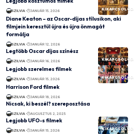
Legjobb kosztümös filmek
KIKAPCSOLÓD
SZILVIA
JANUÁR 15, 2026
Diane Keaton – az Oscar-díjas stílusikon, aki
filmjein keresztül újra és újra önmagát
formálja
SZILVIA
JANUÁR 12, 2026
Legtöbb Oscar díjas színész
KIKAPCSOLÓD
SZILVIA
JANUÁR 16, 2026
Legjobb szerelmes filmek
KIKAPCSOLÓD
SZILVIA
JANUÁR 15, 2026
Harrison Ford filmek
SZILVIA
JANUÁR 18, 2026
Nicsak, ki beszél? szereposztása
SZILVIA
AUGUSZTUS 2, 2025
Legjobb UFO-s filmek
KIKAPCSOLÓD
SZILVIA
JANUÁR 15, 2026