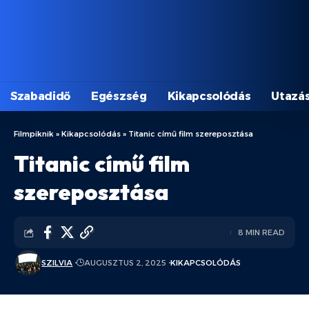
Szabadidő
Egészség
Kikapcsolódás
Utazá
Filmpiknik
»
Kikapcsolódás
»
Titanic című film szereposztása
Titanic című film
szereposztása
8 MIN READ
SZILVIA
AUGUSZTUS 2, 2025
KIKAPCSOLÓDÁS