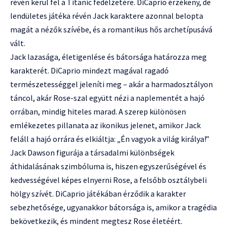
révén kerül fel a Titanic fedélzetére. DiCaprio érzékeny, de
lendületes játéka révén Jack karaktere azonnal belopta
magát a nézők szívébe, és a romantikus hős archetípusává
vált.
Jack lazasága, életigenlése és bátorsága határozza meg
karakterét. DiCaprio mindezt magával ragadó
természetességgel jeleníti meg – akár a harmadosztályon
táncol, akár Rose-szal együtt nézi a naplementét a hajó
orrában, mindig hiteles marad. A szerep különösen
emlékezetes pillanata az ikonikus jelenet, amikor Jack
feláll a hajó orrára és elkiáltja: „Én vagyok a világ királya!”
Jack Dawson figurája a társadalmi különbségek
áthidalásának szimbóluma is, hiszen egyszerűségével és
kedvességével képes elnyerni Rose, a felsőbb osztálybeli
hölgy szívét. DiCaprio játékában érződik a karakter
sebezhetősége, ugyanakkor bátorsága is, amikor a tragédia
bekövetkezik, és mindent megtesz Rose életéért.