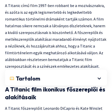
A Titanic című film 1997-ben robbant be a mozivásznakra,
és azóta is az egyik legismertebb és legkedveltebb
romantikus történelmi drámaként tartják számon. A film
hatalmas sikere nemcsak a látványos díszleteknek, hanem
a kiváló szereposztásnak is köszönhető. A főszereplők és
mellékszereplők alakításai maradandó élményt nyújtottak
a nézőknek, és hozzájárultak ahhoz, hogy a Titanic a
filmtörténelem egyik meghatározó alkotásává váljon. Az
alábbiakban részletesen bemutatjuk a Titanic film
szereposztását és a színészek emlékezetes alakításait.
Tartalom
A Titanic film ikonikus főszereplői és
alakításaik
A Titanic főszereplőit Leonardo DiCaprio és Kate Winslet