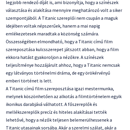
legjobb rendező díját is, ami bizonyítja, hogy a színészek
választása és alakítása mennyire meghatározó volt a siker
szempontjából. A Titanic szereplői nem csupán a maguk
idejében voltak népszerűek, hanem a mai napig
emlékezetesek maradtak a közönség számára.
Összességében elmondható, hogy a Titanic című film
szereposztása kulcsszerepet játszott abban, hogy a film
ekkora hatást gyakoroljon a nézőkre. A színészek
teljesítménye hozzájárult ahhoz, hogy a Titanic nemcsak
egy látványos történelmi dráma, de egy örökérvényű
emberi történet is lett.
A Titanic című film szereposztása igazi mestermunka,
melynek köszönhetően az alkotás a filmtörténelem egyik
ikonikus darabjává válhatott. A főszereplők és
mellékszereplők precíz és hiteles alakításai tették
lehetővé, hogy a nézők teljesen belemerülhessenek a
Titanic utasainak sorsába. Akár a szerelmi szálat, akár a