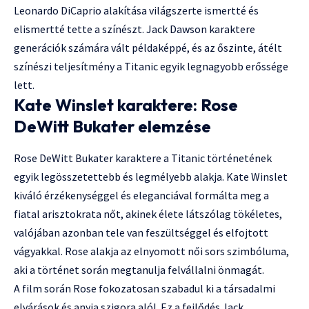
Leonardo DiCaprio alakítása világszerte ismertté és
elismertté tette a színészt. Jack Dawson karaktere
generációk számára vált példaképpé, és az őszinte, átélt
színészi teljesítmény a Titanic egyik legnagyobb erőssége
lett.
Kate Winslet karaktere: Rose
DeWitt Bukater elemzése
Rose DeWitt Bukater karaktere a Titanic történetének
egyik legösszetettebb és legmélyebb alakja. Kate Winslet
kiváló érzékenységgel és eleganciával formálta meg a
fiatal arisztokrata nőt, akinek élete látszólag tökéletes,
valójában azonban tele van feszültséggel és elfojtott
vágyakkal. Rose alakja az elnyomott női sors szimbóluma,
aki a történet során megtanulja felvállalni önmagát.
A film során Rose fokozatosan szabadul ki a társadalmi
elvárások és anyja szigora alól. Ez a fejlődés Jack