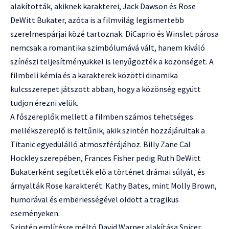
alakították, akiknek karakterei, Jack Dawson és Rose
DeWitt Bukater, azóta is a filmvilág legismertebb
szerelmespárjai közé tartoznak. DiCaprio és Winslet párosa
nemcsak a romantika szimbólumává vált, hanem kiváló
színészi teljesítményükkel is lenyűgözték a közönséget. A
filmbeli kémia és a karakterek közötti dinamika
kulcsszerepet játszott abban, hogy a közönség együtt
tudjon érezni velük.
A főszereplők mellett a filmben számos tehetséges
mellékszereplő is feltűnik, akik szintén hozzájárultak a
Titanic egyedülálló atmoszférájához. Billy Zane Cal
Hockley szerepében, Frances Fisher pedig Ruth DeWitt
Bukaterként segítették elő a történet drámai súlyát, és
árnyalták Rose karakterét. Kathy Bates, mint Molly Brown,
humorával és emberiességével oldott a tragikus
eseményeken.
Szintén említésre méltó David Warner alakítása Spicer