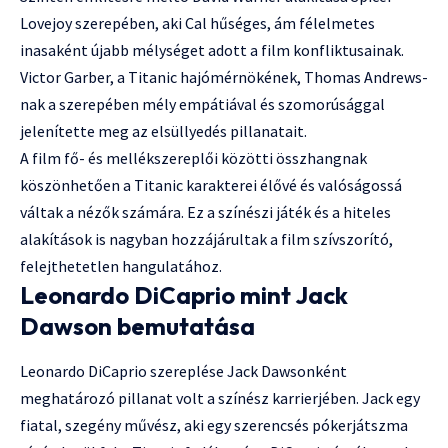
Lovejoy szerepében, aki Cal hűséges, ám félelmetes
inasaként újabb mélységet adott a film konfliktusainak.
Victor Garber, a Titanic hajómérnökének, Thomas Andrews-
nak a szerepében mély empátiával és szomorúsággal
jelenítette meg az elsüllyedés pillanatait.
A film fő- és mellékszereplői közötti összhangnak
köszönhetően a Titanic karakterei élővé és valóságossá
váltak a nézők számára. Ez a színészi játék és a hiteles
alakítások is nagyban hozzájárultak a film szívszorító,
felejthetetlen hangulatához.
Leonardo DiCaprio mint Jack
Dawson bemutatása
Leonardo DiCaprio szereplése Jack Dawsonként
meghatározó pillanat volt a színész karrierjében. Jack egy
fiatal, szegény művész, aki egy szerencsés pókerjátszma