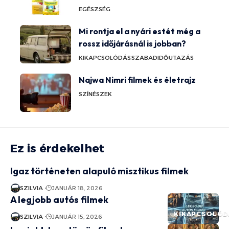
EGÉSZSÉG
Mi rontja el a nyári estét még a
rossz időjárásnál is jobban?
KIKAPCSOLÓDÁS
SZABADIDŐ
UTAZÁS
Najwa Nimri filmek és életrajz
SZÍNÉSZEK
Ez is érdekelhet
Igaz történeten alapuló misztikus filmek
SZILVIA
JANUÁR 18, 2026
A legjobb autós filmek
KIKAPCSOLÓD
SZILVIA
JANUÁR 15, 2026