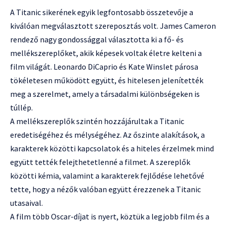
A Titanic sikerének egyik legfontosabb összetevője a
kiválóan megválasztott szereposztás volt. James Cameron
rendező nagy gondossággal választotta ki a fő- és
mellékszereplőket, akik képesek voltak életre kelteni a
film világát. Leonardo DiCaprio és Kate Winslet párosa
tökéletesen működött együtt, és hitelesen jelenítették
meg a szerelmet, amely a társadalmi különbségeken is
túllép.
A mellékszereplők szintén hozzájárultak a Titanic
eredetiségéhez és mélységéhez. Az őszinte alakítások, a
karakterek közötti kapcsolatok és a hiteles érzelmek mind
együtt tették felejthetetlenné a filmet. A szereplők
közötti kémia, valamint a karakterek fejlődése lehetővé
tette, hogy a nézők valóban együtt érezzenek a Titanic
utasaival.
A film több Oscar-díjat is nyert, köztük a legjobb film és a