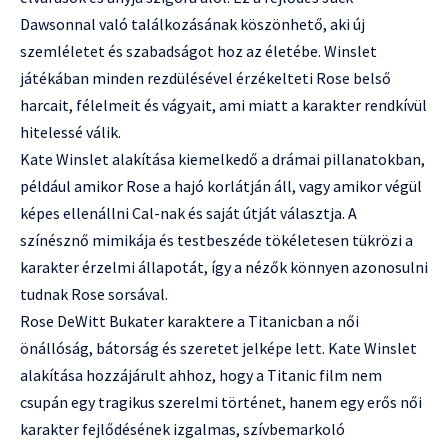
Dawsonnal való találkozásának köszönhető, aki új
szemléletet és szabadságot hoz az életébe. Winslet
játékában minden rezdülésével érzékelteti Rose belső
harcait, félelmeit és vágyait, ami miatt a karakter rendkívül
hitelessé válik.
Kate Winslet alakítása kiemelkedő a drámai pillanatokban,
például amikor Rose a hajó korlátján áll, vagy amikor végül
képes ellenállni Cal-nak és saját útját választja. A
színésznő mimikája és testbeszéde tökéletesen tükrözi a
karakter érzelmi állapotát, így a nézők könnyen azonosulni
tudnak Rose sorsával.
Rose DeWitt Bukater karaktere a Titanicban a női
önállóság, bátorság és szeretet jelképe lett. Kate Winslet
alakítása hozzájárult ahhoz, hogy a Titanic film nem
csupán egy tragikus szerelmi történet, hanem egy erős női
karakter fejlődésének izgalmas, szívbemarkoló