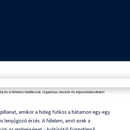
ég és a félelem találkozik. Izgalmas, riasztó és elgondolkodtató!
 pillanat, amikor a hideg futkos a hátamon egy-egy
és lenyűgöző érzés. A félelem, amit ezek a
köti az emberiséget – kultúrától függetlenül