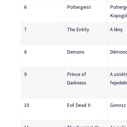
6
Poltergeist
Polterg
Kopogó
7
The Entity
A lény
8
Demons
Démon
9
Prince of
A sötét
Darkness
fejedel
10
Evil Dead II
Gonosz 