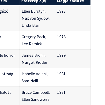
 cím
Főszereplő(k)
Megjelenési év
ögűző
Ellen Burstyn,
1973
Max von Sydow,
Linda Blair
n
Gregory Peck,
1976
Lee Remick
le horror
James Brolin,
1979
Margot Kidder
lottság
Isabelle Adjani,
1981
Sam Neill
halott
Bruce Campbell,
1981
Ellen Sandweiss