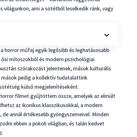
s világunkon, ami a sötétből leselkedik ránk, vagy
a horror műfaj egyik legősibb és leghatásosabb
, ősi mítoszokból és modern pszichológiai
usztán szórakozást jelentenek, mások kulturális
 mások pedig a kollektív tudatalattink
 sötétség külső megjelenítéseként.
rror filmet gyűjtöttem össze, amelyek az elmúlt
hetsz az ikonikus klasszikusokkal, a modern
, de annál értékesebb gyöngyszemeivel. Minden
azodni ebben a pokoli világban, és talán kedvet
z.