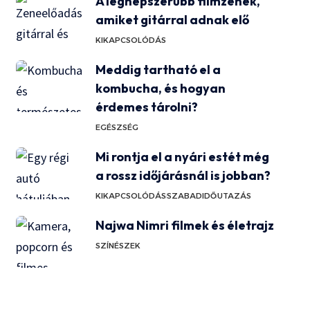
A legnépszerűbb filmzenék,
amiket gitárral adnak elő
KIKAPCSOLÓDÁS
Meddig tartható el a
kombucha, és hogyan
érdemes tárolni?
EGÉSZSÉG
Mi rontja el a nyári estét még
a rossz időjárásnál is jobban?
KIKAPCSOLÓDÁS
SZABADIDŐ
UTAZÁS
Najwa Nimri filmek és életrajz
SZÍNÉSZEK