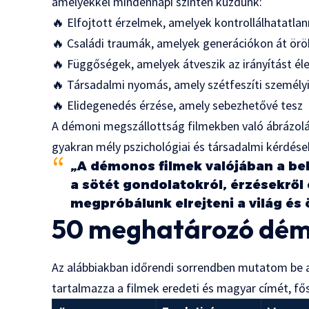
amelyekkel mindennapi szinten küzdünk:
🔥 Elfojtott érzelmek, amelyek kontrollálhatatlan
🔥 Családi traumák, amelyek generációkon át ör
🔥 Függőségek, amelyek átveszik az irányítást éle
🔥 Társadalmi nyomás, amely szétfeszíti személy
🔥 Elidegenedés érzése, amely sebezhetővé tesz
A démoni megszállottság filmekben való ábrázolás
gyakran mély pszichológiai és társadalmi kérdése
„A démonos filmek valójában a be
a sötét gondolatokról, érzésekről
megpróbálunk elrejteni a világ és 
50 meghatározó démo
Az alábbiakban időrendi sorrendben mutatom be 
tartalmazza a filmek eredeti és magyar címét, fő