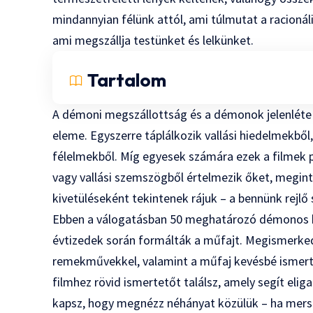
mindannyian félünk attól, ami túlmutat a racionáli
ami megszállja testünket és lelkünket.
Tartalom
A démoni megszállottság és a démonok jelenléte 
eleme. Egyszerre táplálkozik vallási hiedelmekből
félelmekből. Míg egyesek számára ezek a filmek p
vagy vallási szemszögből értelmezik őket, megint
kivetüléseként tekintenek rájuk – a bennünk rejlő
Ebben a válogatásban 50 meghatározó démonos ho
évtizedek során formálták a műfajt. Megismerked
remekművekkel, valamint a műfaj kevésbé ismert
filmhez rövid ismertetőt találsz, amely segít elig
kapsz, hogy megnézz néhányat közülük – ha mers