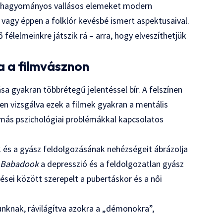
a hagyományos vallásos elemeket modern
 vagy éppen a folklór kevésbé ismert aspektusaival.
félelmeinkre játszik rá – arra, hogy elveszíthetjük
a a filmvásznon
a gyakran többrétegű jelentéssel bír. A felszínen
en vizsgálva ezek a filmek gyakran a mentális
más pszichológiai problémákkal kapcsolatos
k és a gyász feldolgozásának nehézségeit ábrázolja
A
Babadook
a depresszió és a feldolgozatlan gyász
ései között szerepelt a pubertáskor és a női
unknak, rávilágítva azokra a „démonokra”,