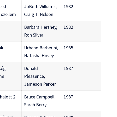
eist –
JoBeth Williams,
1982
 szellem
Craig T. Nelson
Barbara Hershey,
1982
Ron Silver
ok
Urbano Barberini,
1985
Natasha Hovey
ség
Donald
1987
me
Pleasence,
Jameson Parker
halott 2.
Bruce Campbell,
1987
Sarah Berry