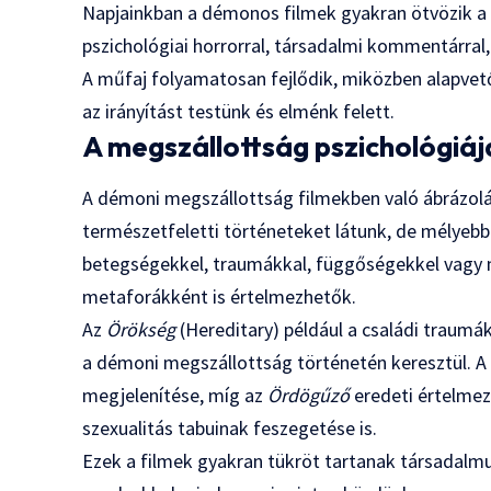
Napjainkban a démonos filmek gyakran ötvözik 
pszichológiai horrorral, társadalmi kommentárral,
A műfaj folyamatosan fejlődik, miközben alapvető 
az irányítást testünk és elménk felett.
A megszállottság pszichológiáj
A démoni megszállottság filmekben való ábrázolás
természetfeletti történeteket látunk, de mélyebb
betegségekkel, traumákkal, függőségekkel vagy 
metaforákként is értelmezhetők.
Az
Örökség
(Hereditary) például a családi traumá
a démoni megszállottság történetén keresztül. 
megjelenítése, míg az
Ördögűző
eredeti értelmez
szexualitás tabuinak feszegetése is.
Ezek a filmek gyakran tükröt tartanak társadalm