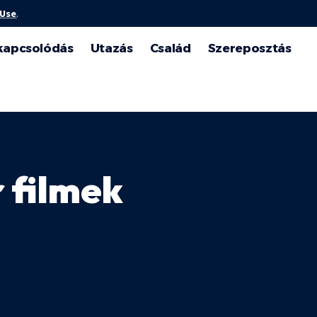
 Use
.
kapcsolódás
Utazás
Család
Szereposztás
 filmek