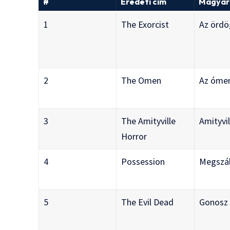
#
Eredeti cím
Magyar
1
The Exorcist
Az örd
2
The Omen
Az óme
3
The Amityville
Amityvil
Horror
4
Possession
Megszál
5
The Evil Dead
Gonosz 