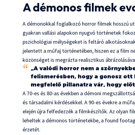
A démonos filmek evo
A démonokkal foglalkozó horror filmek hosszú uta
gyakran vallási alapokon nyugvó történetek foko
pszichológiai mélységeket is feltáró alkotásokna
jelentett a műfaj történetében, hiszen ez a film
közönséget is megrázta realisztikus ábrázolásáva
„A valódi horror nem a szörnyekbe
felismerésben, hogy a gonosz ott
megfelelő pillanatra vár, hogy elő
A 70-es és 80-as években a démoni megszállottsá
és társadalmi kérdésekkel. A 90-es évekre a műfaj
elején újra felfedezzék a filmkészítők. Az olyan f
leheltek a démonos történetekbe, a found footag
érzetét.