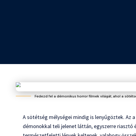
Fedezd fel a démonikus horror filmek világát, ahol a sötéts
A sötétség mélységei mindig is lenyűgöztek. Az a
démonokkal teli jelenet láttán, egyszerre riasztó 
természetfeletti lények keltenek, valahogy össze