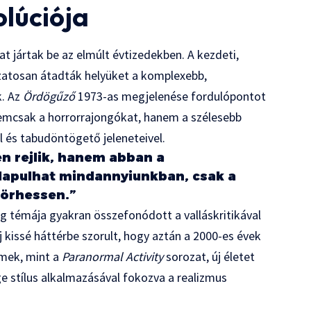
lúciója
t jártak be az elmúlt évtizedekben. A kezdeti,
zatosan átadták helyüket a komplexebb,
k. Az
Ördögűző
1973-as megjelenése fordulópontot
 nemcsak a horrorrajongókat, hanem a szélesebb
l és tabudöntögető jeleneteivel.
n rejlik, hanem abban a
 lapulhat mindannyiunkban, csak a
törhessen.”
g témája gyakran összefonódott a valláskritikával
 kissé háttérbe szorult, hogy aztán a 2000-es évek
ilmek, mint a
Paranormal Activity
sorozat, új életet
e stílus alkalmazásával fokozva a realizmus