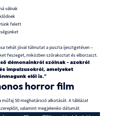
ná válnak
öklődnek
tünk felett
iségünket
a tehát jóval túlmutat a puszta ijesztgetésen –
ket feszeget, miközben szórakoztat és elborzaszt.
lső démonainkról szólnak – azokról
 és impulzusokról, amelyeket
önmagunk elől is.”
nos horror film
a műfaj 50 meghatározó alkotását. A táblázat
szereplőit, valamint megjelenési dátumát.