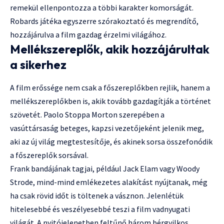
remekül ellenpontozza a többi karakter komorságát.
Robards játéka egyszerre szórakoztató és megrendítő,
hozzájárulva a film gazdag érzelmi világához.
Mellékszereplők, akik hozzájárultak
a sikerhez
A film erőssége nem csak a főszereplőkben rejlik, hanem a
mellékszereplőkben is, akik tovább gazdagítják a történet
szövetét. Paolo Stoppa Morton szerepében a
vasúttársaság beteges, kapzsi vezetőjeként jelenik meg,
aki az új világ megtestesítője, és akinek sorsa összefonódik
a főszereplők sorsával.
Frank bandájának tagjai, például Jack Elam vagy Woody
Strode, mind-mind emlékezetes alakítást nyújtanak, még
ha csak rövid időt is töltenek a vásznon. Jelenlétük
hitelesebbé és veszélyesebbé teszi a film vadnyugati
világát. A nyitójelenetben feltűnő három bérgyilkos,