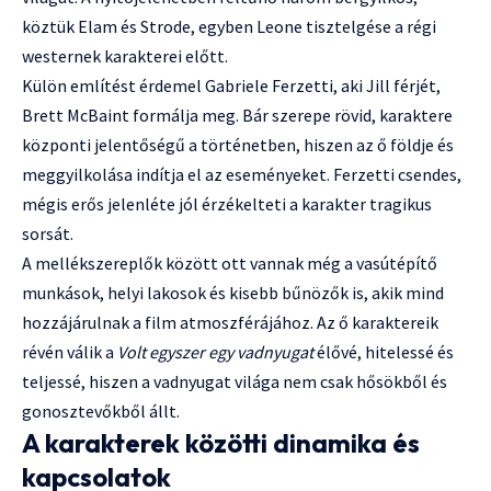
köztük Elam és Strode, egyben Leone tisztelgése a régi
westernek karakterei előtt.
Külön említést érdemel Gabriele Ferzetti, aki Jill férjét,
Brett McBaint formálja meg. Bár szerepe rövid, karaktere
központi jelentőségű a történetben, hiszen az ő földje és
meggyilkolása indítja el az eseményeket. Ferzetti csendes,
mégis erős jelenléte jól érzékelteti a karakter tragikus
sorsát.
A mellékszereplők között ott vannak még a vasútépítő
munkások, helyi lakosok és kisebb bűnözők is, akik mind
hozzájárulnak a film atmoszférájához. Az ő karaktereik
révén válik a
Volt egyszer egy vadnyugat
élővé, hitelessé és
teljessé, hiszen a vadnyugat világa nem csak hősökből és
gonosztevőkből állt.
A karakterek közötti dinamika és
kapcsolatok