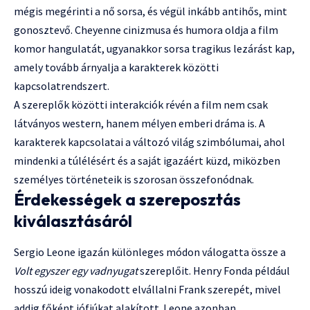
mégis megérinti a nő sorsa, és végül inkább antihős, mint
gonosztevő. Cheyenne cinizmusa és humora oldja a film
komor hangulatát, ugyanakkor sorsa tragikus lezárást kap,
amely tovább árnyalja a karakterek közötti
kapcsolatrendszert.
A szereplők közötti interakciók révén a film nem csak
látványos western, hanem mélyen emberi dráma is. A
karakterek kapcsolatai a változó világ szimbólumai, ahol
mindenki a túlélésért és a saját igazáért küzd, miközben
személyes történeteik is szorosan összefonódnak.
Érdekességek a szereposztás
kiválasztásáról
Sergio Leone igazán különleges módon válogatta össze a
Volt egyszer egy vadnyugat
szereplőit. Henry Fonda például
hosszú ideig vonakodott elvállalni Frank szerepét, mivel
addig főként jófiúkat alakított. Leone azonban