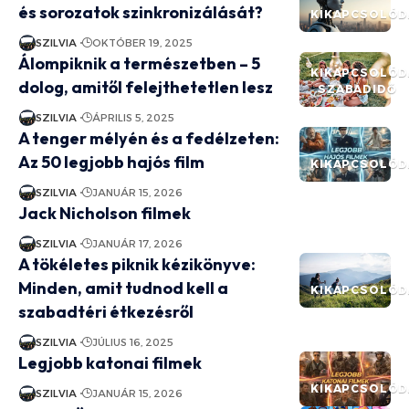
és sorozatok szinkronizálását?
KIKAPCSOLÓD
SZILVIA
OKTÓBER 19, 2025
Álompiknik a természetben – 5
KIKAPCSOLÓD
dolog, amitől felejthetetlen lesz
SZABADIDŐ
SZILVIA
ÁPRILIS 5, 2025
A tenger mélyén és a fedélzeten:
Az 50 legjobb hajós film
KIKAPCSOLÓD
SZILVIA
JANUÁR 15, 2026
Jack Nicholson filmek
SZILVIA
JANUÁR 17, 2026
A tökéletes piknik kézikönyve:
Minden, amit tudnod kell a
KIKAPCSOLÓD
szabadtéri étkezésről
SZILVIA
JÚLIUS 16, 2025
Legjobb katonai filmek
KIKAPCSOLÓD
SZILVIA
JANUÁR 15, 2026