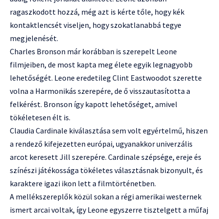
ragaszkodott hozzá, még azt is kérte tőle, hogy kék
kontaktlencsét viseljen, hogy szokatlanabbá tegye
megjelenését.
Charles Bronson már korábban is szerepelt Leone
filmjeiben, de most kapta meg élete egyik legnagyobb
lehetőségét. Leone eredetileg Clint Eastwoodot szerette
volna a Harmonikás szerepére, de ő visszautasította a
felkérést. Bronson így kapott lehetőséget, amivel
tökéletesen élt is.
Claudia Cardinale kiválasztása sem volt egyértelmű, hiszen
a rendező kifejezetten európai, ugyanakkor univerzális
arcot keresett Jill szerepére. Cardinale szépsége, ereje és
színészi játékossága tökéletes választásnak bizonyult, és
karaktere igazi ikon lett a filmtörténetben.
A mellékszereplők közül sokan a régi amerikai westernek
ismert arcai voltak, így Leone egyszerre tisztelgett a műfaj