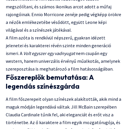
megszólítani, és számos ikonikus arcot adott a műfaj
rajongóinak. Ennio Morricone zenéje pedig végképp örökre
a nézők emlékezetébe vésődött, együtt Leone képi
világával és a színészek játékával.
A film azóta is rendkívül népszerű, gyakran idézett
jelenetei és karakterei révén szinte minden generáció
ismeri. A
Volt egyszer egy vadnyugat
nem csupán egy
western, hanem univerzális érvényű műalkotás, amelynek
szereposztása is meghatározó a film hatásosságában.
Főszereplők bemutatása: A
legendás színészgárda
A film főszerepeit olyan színészek alakították, akik mind a
maguk módján legendává váltak. Jill McBain szerepében
Claudia Cardinale tűnik fel, aki eleganciát és erőt visz a
történetbe. Az ő karaktere a film egyik mozgatórugója, és