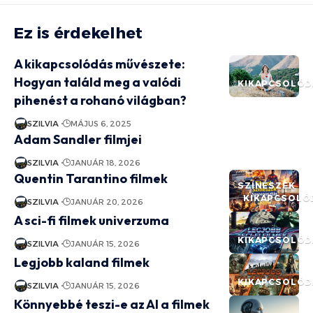
Ez is érdekelhet
A kikapcsolódás művészete:
Hogyan találd meg a valódi
KIKAPCSOLÓD
pihenést a rohanó világban?
SZILVIA
MÁJUS 6, 2025
Adam Sandler filmjei
SZILVIA
JANUÁR 18, 2026
Quentin Tarantino filmek
SZÍNÉSZEK
KIKAPCSOLÓ
SZILVIA
JANUÁR 20, 2026
A sci-fi filmek univerzuma
KIKAPCSOLÓD
SZILVIA
JANUÁR 15, 2026
Legjobb kaland filmek
KIKAPCSOLÓD
SZILVIA
JANUÁR 15, 2026
Könnyebbé teszi-e az AI a filmek