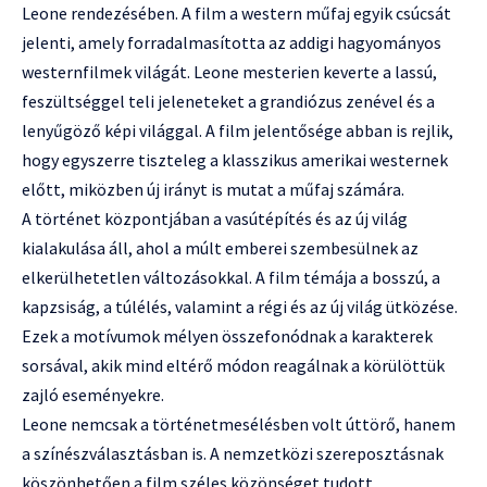
Leone rendezésében. A film a western műfaj egyik csúcsát
jelenti, amely forradalmasította az addigi hagyományos
westernfilmek világát. Leone mesterien keverte a lassú,
feszültséggel teli jeleneteket a grandiózus zenével és a
lenyűgöző képi világgal. A film jelentősége abban is rejlik,
hogy egyszerre tiszteleg a klasszikus amerikai westernek
előtt, miközben új irányt is mutat a műfaj számára.
A történet központjában a vasútépítés és az új világ
kialakulása áll, ahol a múlt emberei szembesülnek az
elkerülhetetlen változásokkal. A film témája a bosszú, a
kapzsiság, a túlélés, valamint a régi és az új világ ütközése.
Ezek a motívumok mélyen összefonódnak a karakterek
sorsával, akik mind eltérő módon reagálnak a körülöttük
zajló eseményekre.
Leone nemcsak a történetmesélésben volt úttörő, hanem
a színészválasztásban is. A nemzetközi szereposztásnak
köszönhetően a film széles közönséget tudott