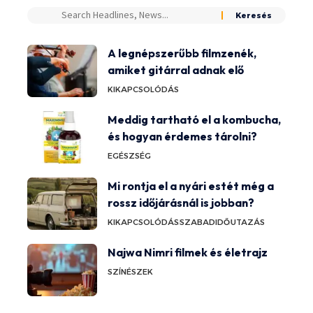
A legnépszerűbb filmzenék,
amiket gitárral adnak elő
KIKAPCSOLÓDÁS
Meddig tartható el a kombucha,
és hogyan érdemes tárolni?
EGÉSZSÉG
Mi rontja el a nyári estét még a
rossz időjárásnál is jobban?
KIKAPCSOLÓDÁS
SZABADIDŐ
UTAZÁS
Najwa Nimri filmek és életrajz
SZÍNÉSZEK