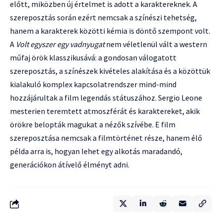
előtt, miközben új értelmet is adott a karaktereknek. A
szereposztás során ezért nemcsak a színészi tehetség,
hanem a karakterek közötti kémia is döntő szempont volt.
A
Volt egyszer egy vadnyugat
nem véletlenül vált a western
műfaj örök klasszikusává: a gondosan válogatott
szereposztás, a színészek kivételes alakítása és a közöttük
kialakuló komplex kapcsolatrendszer mind-mind
hozzájárultak a film legendás státuszához. Sergio Leone
mesterien teremtett atmoszférát és karaktereket, akik
örökre belopták magukat a nézők szívébe. E film
szereposztása nemcsak a filmtörténet része, hanem élő
példa arra is, hogyan lehet egy alkotás maradandó,
generációkon átívelő élményt adni.