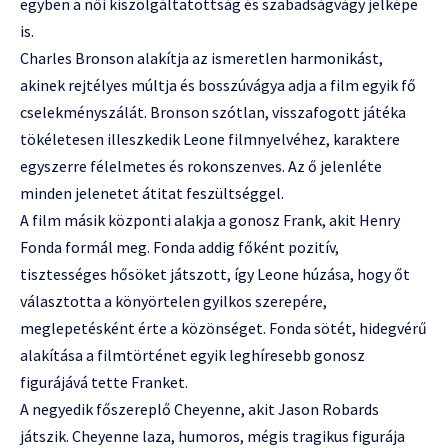
egyben a női kiszolgáltatottság és szabadságvágy jelképe
is.
Charles Bronson alakítja az ismeretlen harmonikást,
akinek rejtélyes múltja és bosszúvágya adja a film egyik fő
cselekményszálát. Bronson szótlan, visszafogott játéka
tökéletesen illeszkedik Leone filmnyelvéhez, karaktere
egyszerre félelmetes és rokonszenves. Az ő jelenléte
minden jelenetet átitat feszültséggel.
A film másik központi alakja a gonosz Frank, akit Henry
Fonda formál meg. Fonda addig főként pozitív,
tisztességes hősöket játszott, így Leone húzása, hogy őt
választotta a könyörtelen gyilkos szerepére,
meglepetésként érte a közönséget. Fonda sötét, hidegvérű
alakítása a filmtörténet egyik leghíresebb gonosz
figurájává tette Franket.
A negyedik főszereplő Cheyenne, akit Jason Robards
játszik. Cheyenne laza, humoros, mégis tragikus figurája