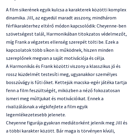
A film sikerének egyik kulcsa a karakterek közötti komplex
dinamika. Jill, az egyedül maradt asszony, mindhárom
férfikarakterhez eltérő módon kapcsolódik: Cheyenne-ben
szövetségest talál, Harmonikában titokzatos védelmezőt,
míg Frank a végzetes ellenség szerepét tölti be. Ezek a
kapcsolatok több síkon is működnek, hiszen minden
szereplőnek megvan a saját motivációja és célja.
A Harmonikás és Frank közötti viszony a klasszikus jó és
rossz küzdelmét testesíti meg, ugyanakkor személyes
bosszúvágy is fűti őket. Kettejük macska-egér játéka tartja
fenn a film feszültségét, miközben a néző fokozatosan
ismeri meg múltjukat és motivációikat. Ennek a
rivalizálásnak a végkifejlete a film egyik
legemlékezetesebb jelenete.
Cheyenne figurája gyakran mediátorként jelenik meg Jill és
a többi karakter között. Bár maga is törvényen kívüli,