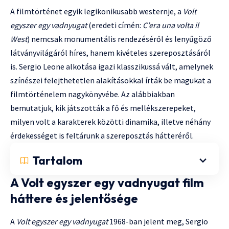
A filmtörténet egyik legikonikusabb westernje, a
Volt
egyszer egy vadnyugat
(eredeti címén:
C’era una volta il
West
) nemcsak monumentális rendezéséről és lenyűgöző
látványvilágáról híres, hanem kivételes szereposztásáról
is. Sergio Leone alkotása igazi klasszikussá vált, amelynek
színészei felejthetetlen alakításokkal írták be magukat a
filmtörténelem nagykönyvébe. Az alábbiakban
bemutatjuk, kik játszották a fő és mellékszerepeket,
milyen volt a karakterek közötti dinamika, illetve néhány
érdekességet is feltárunk a szereposztás hátteréről.
Tartalom
A Volt egyszer egy vadnyugat film
háttere és jelentősége
A
Volt egyszer egy vadnyugat
1968-ban jelent meg, Sergio