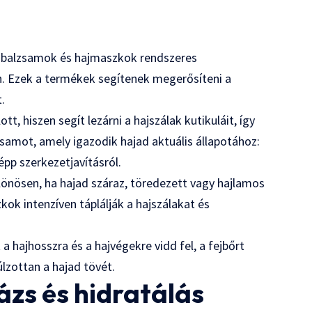
ajbalzsamok és hajmaszkok rendszeres
. Ezek a termékek segítenek megerősíteni a
.
, hiszen segít lezárni a hajszálak kutikuláit, így
zsamot, amely igazodik hajad aktuális állapotához:
épp szerkezetjavításról.
önösen, ha hajad száraz, töredezett vagy hajlamos
zkok intenzíven táplálják a hajszálakat és
 hajhosszra és a hajvégekre vidd fel, a fejbőrt
úlzottan a hajad tövét.
zs és hidratálás