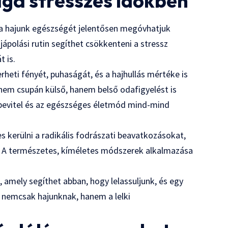
ga stresszes időkben
n, a hajunk egészségét jelentősen megóvhatjuk
jápolási rutin segíthet csökkenteni a stressz
t is.
rheti fényét, puhaságát, és a hajhullás mértéke is
nem csupán külső, hanem belső odafigyelést is
ékbevitel és az egészséges életmód mind-mind
 kerülni a radikális fodrászati beavatkozásokat,
et. A természetes, kíméletes módszerek alkalmazása
 amely segíthet abban, hogy lelassuljunk, és egy
n nemcsak hajunknak, hanem a lelki