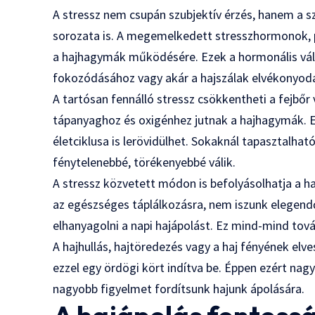
A stressz nem csupán szubjektív érzés, hanem a 
sorozata is. A megemelkedett stresszhormonok, pé
a hajhagymák működésére. Ezek a hormonális vált
fokozódásához vagy akár a hajszálak elvékonyodá
A tartósan fennálló stressz csökkentheti a fejbő
tápanyaghoz és oxigénhez jutnak a hajhagymák. Ez
életciklusa is lerövidülhet. Sokaknál tapasztalha
fénytelenebbé, törékenyebbé válik.
A stressz közvetett módon is befolyásolhatja a h
az egészséges táplálkozásra, nem iszunk elegen
elhanyagolni a napi hajápolást. Ez mind-mind tov
A hajhullás, hajtöredezés vagy a haj fényének elves
ezzel egy ördögi kört indítva be. Éppen ezért na
nagyobb figyelmet fordítsunk hajunk ápolására.