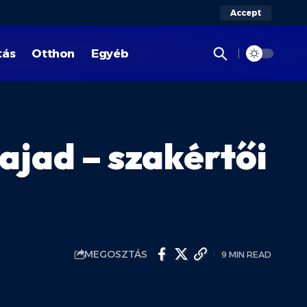
Accept
tás
Otthon
Egyéb
ajad – szakértői
MEGOSZTÁS
9 MIN READ