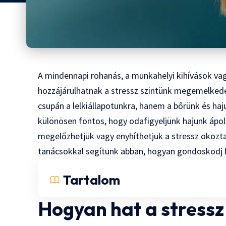
A mindennapi rohanás, a munkahelyi kihívások va
hozzájárulhatnak a stressz szintünk megemelkedé
csupán a lelkiállapotunkra, hanem a bőrünk és haju
különösen fontos, hogy odafigyeljünk hajunk ápo
megelőzhetjük vagy enyhíthetjük a stressz okozt
tanácsokkal segítünk abban, hogyan gondoskodj h
Tartalom
Hogyan hat a stressz