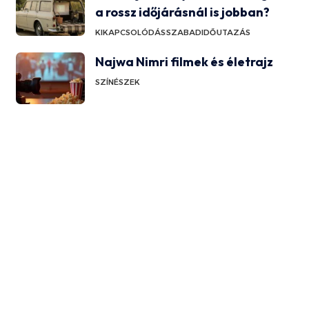
a rossz időjárásnál is jobban?
KIKAPCSOLÓDÁS
SZABADIDŐ
UTAZÁS
Najwa Nimri filmek és életrajz
SZÍNÉSZEK