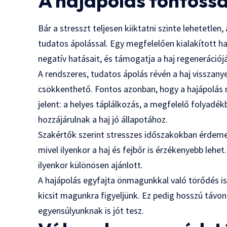
A hajápolás fontossá
Bár a stresszt teljesen kiiktatni szinte lehetetle
tudatos ápolással. Egy megfelelően kialakított ha
negatív hatásait, és támogatja a haj regenerációjá
A rendszeres, tudatos ápolás révén a haj visszanye
csökkenthető. Fontos azonban, hogy a hajápolás 
jelent: a helyes táplálkozás, a megfelelő folyad
hozzájárulnak a haj jó állapotához.
Szakértők szerint stresszes időszakokban érdemes
mivel ilyenkor a haj és fejbőr is érzékenyebb leh
ilyenkor különösen ajánlott.
A hajápolás egyfajta önmagunkkal való törődés is,
kicsit magunkra figyeljünk. Ez pedig hosszú távo
egyensúlyunknak is jót tesz.