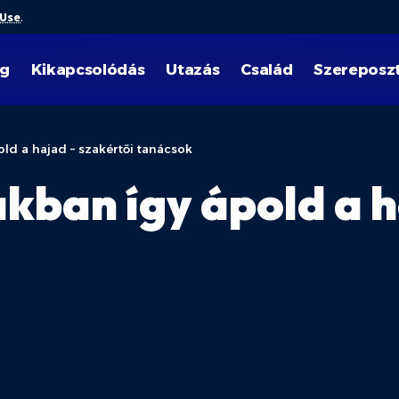
 Use
.
ég
Kikapcsolódás
Utazás
Család
Szereposz
old a hajad – szakértői tanácsok
kban így ápold a h