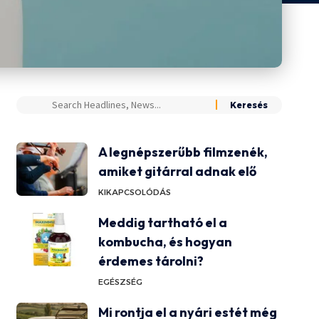
A legnépszerűbb filmzenék,
amiket gitárral adnak elő
KIKAPCSOLÓDÁS
Meddig tartható el a
kombucha, és hogyan
érdemes tárolni?
EGÉSZSÉG
Mi rontja el a nyári estét még