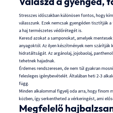
Válaszd a gyengéd, 
Stresszes időszakban különösen fontos, hogy kím
válasszunk. Ezek nemcsak gyengéden tisztítják a fe
a haj természetes védőrétegét is.
Keresd azokat a samponokat, amelyek mentesek a 
anyagoktól. Az ilyen készítmények nem szárítják 
hidratáltságát. Az argánolaj, jojobaolaj, panthen
tehetnek hajadnak.
Érdemes rendszeresen, de nem túl gyakran mosni a 
felesleges igénybevételét. Általában heti 2-3 alk
függ.
Minden alkalommal figyelj oda arra, hogy finom 
közben, így serkentheted a vérkeringést, ami elő
Megfelelő hajbalzsa