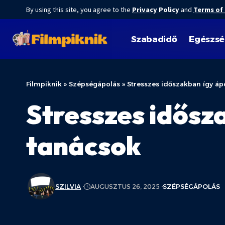
By using this site, you agree to the
Privacy Policy
and
Terms of
Szabadidő
Egészs
Filmpiknik
»
Szépségápolás
»
Stresszes időszakban így áp
Stresszes idősza
tanácsok
SZILVIA
AUGUSZTUS 26, 2025
SZÉPSÉGÁPOLÁS