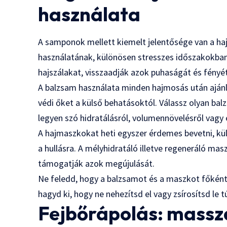
használata
A samponok mellett kiemelt jelentősége van a h
használatának, különösen stresszes időszakokban
hajszálakat, visszaadják azok puhaságát és fényét
A balzsam használata minden hajmosás után ajánlott
védi őket a külső behatásoktól. Válassz olyan bal
legyen szó hidratálásról, volumennövelésről vagy 
A hajmaszkokat heti egyszer érdemes bevetni, kül
a hullásra. A mélyhidratáló illetve regeneráló mas
támogatják azok megújulását.
Ne feledd, hogy a balzsamot és a maszkot főként a
hagyd ki, hogy ne nehezítsd el vagy zsírosítsd le t
Fejbőrápolás: masszá