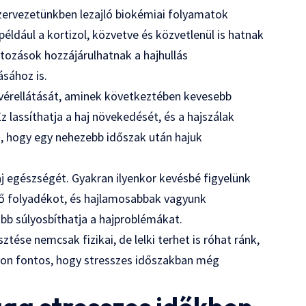
szervezetünkben lezajló biokémiai folyamatok
ldául a kortizol, közvetve és közvetlenül is hatnak
ozások hozzájárulhatnak a hajhullás
sához is.
r vérellátását, aminek következtében kevesebb
 lassíthatja a haj növekedését, és a hajszálak
tó, hogy egy nehezebb időszak után hajuk
aj egészségét. Gyakran ilyenkor kevésbé figyelünk
dő folyadékot, és hajlamosabbak vagyunk
ább súlyosbíthatja a hajproblémákat.
ztése nemcsak fizikai, de lelki terhet is róhat ránk,
gyon fontos, hogy stresszes időszakban még