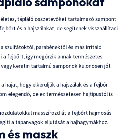
tápláló samponokat
életes, tápláló összetevőket tartalmazó sampont
jbőrt és a hajszálakat, de segítenek visszaállítani
szulfátoktól, parabénektől és más irritáló
ki a fejbőrt, így megőrzik annak természetes
ol vagy keratin tartalmú samponok különösen jót
hajat, hogy elkerüljük a hajszálak és a fejbőr
alom elegendő, de ez természetesen hajtípustól is
mozdulatokkal masszírozd át a fejbőrt hajmosás
segíti a tápanyagok eljutását a hajhagymákhoz.
m és maszk