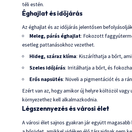
téli estén.
Éghajlat és időjárás
Az éghajlat és az időjárás jelentősen befolyásolják
Meleg, párás éghajlat
: Fokozott faggyúterme
esetleg pattanásokhoz vezethet.
Hideg, száraz klíma
: Kiszáríthatja a bőrt, a
Szeles időjárás
: Irritálhatja a bőrt, és fokozha
Erős napsütés
: Növeli a pigmentációt és a rá
Ezért van az, hogy amikor új helyre költözöl vagy 
környezethez kell alkalmazkodnia.
Légszennyezés és városi élet
A városi élet sajnos gyakran jár együtt magasabb l
a bőrödet, amikkel vidéken élő társaidnak nem ke