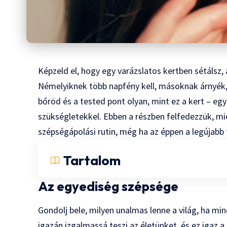
Képzeld el, hogy egy varázslatos kertben sétálsz
Némelyiknek több napfény kell, másoknak árnyék,
bőröd és a tested pont olyan, mint ez a kert – egy
szükségletekkel. Ebben a részben felfedezzük, 
szépségápolási rutin, még ha az éppen a legújabb t
Tartalom
Az egyediség szépsége
Gondolj bele, milyen unalmas lenne a világ, ha mi
igazán izgalmassá teszi az életünket, és ez igaz a