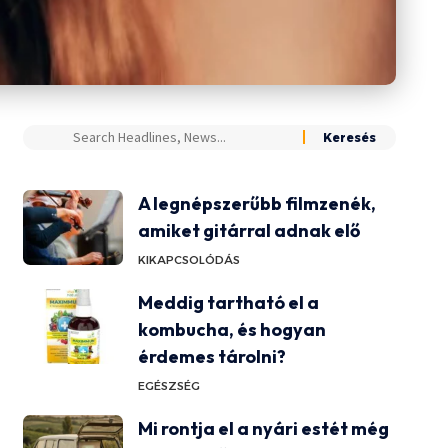
A legnépszerűbb filmzenék,
amiket gitárral adnak elő
KIKAPCSOLÓDÁS
Meddig tartható el a
kombucha, és hogyan
érdemes tárolni?
EGÉSZSÉG
Mi rontja el a nyári estét még