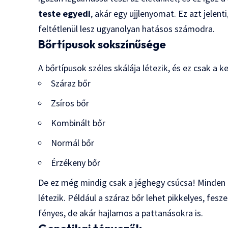
teste egyedi
, akár egy ujjlenyomat. Ez azt jele
feltétlenül lesz ugyanolyan hatásos számodra.
Bőrtípusok sokszínűsége
A bőrtípusok széles skálája létezik, és ez csak a 
Száraz bőr
Zsíros bőr
Kombinált bőr
Normál bőr
Érzékeny bőr
De ez még mindig csak a jéghegy csúcsa! Minden k
létezik. Például a száraz bőr lehet pikkelyes, fesz
fényes, de akár hajlamos a pattanásokra is.