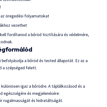
t
a az öregedési folyamatokat
mákhoz vezethet
kell fordítanod a bőröd tisztítására és védelmére,
todnak.
ségformálód
befolyásolja a bőröd és tested állapotát. Ez az a
d a szépséged felett.
 különösen igaz a bőrödre. A táplálkozásod és a
röd egészségére és megjelenésére:
őr rugalmasságát és hidratáltságát.