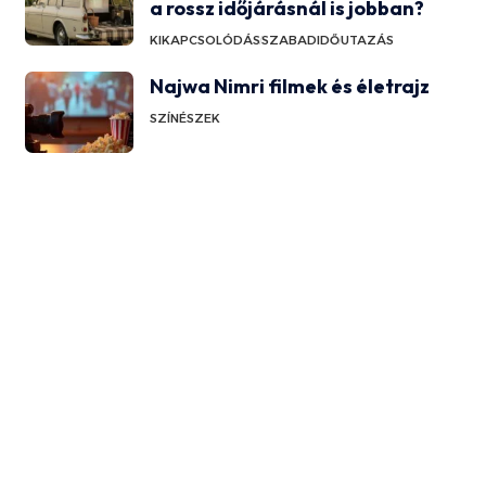
a rossz időjárásnál is jobban?
KIKAPCSOLÓDÁS
SZABADIDŐ
UTAZÁS
Najwa Nimri filmek és életrajz
SZÍNÉSZEK