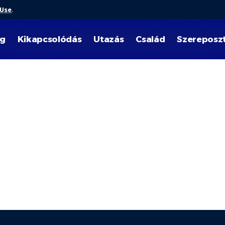
 Use
.
ég
Kikapcsolódás
Utazás
Család
Szereposz