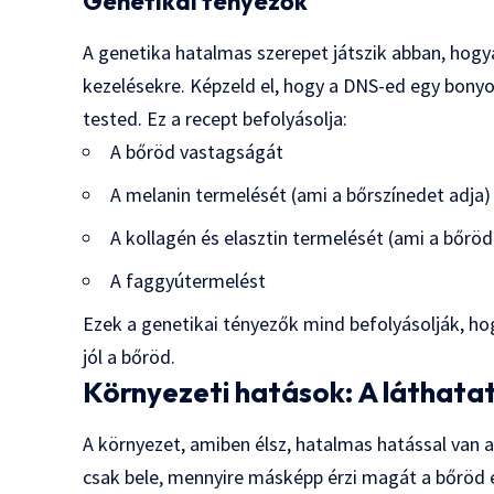
Genetikai tényezők
A genetika hatalmas szerepet játszik abban, hog
kezelésekre. Képzeld el, hogy a DNS-ed egy bony
tested. Ez a recept befolyásolja:
A bőröd vastagságát
A melanin termelését (ami a bőrszínedet adja)
A kollagén és elasztin termelését (ami a bőrö
A faggyútermelést
Ezek a genetikai tényezők mind befolyásolják, ho
jól a bőröd.
Környezeti hatások: A láthata
A környezet, amiben élsz, hatalmas hatással van 
csak bele, mennyire másképp érzi magát a bőröd eg