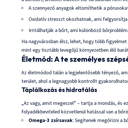
A szennyező anyagok eltömíthetik a pórusoka
Oxidatív stresszt okozhatnak, ami felgyorsítj
Irritálhatják a bőrt, ami különböző bőrproblé
Ha nagyvárosban élsz, lehet, hogy több figyelmet 
mint egy tisztább levegőjű környezetben élő bará
Életmód: A te személyes szép
Az életmódod talán a legjelentősebb tényező, ami 
terület, ahol a legnagyobb kontrollt gyakorolhato
Táplálkozás és hidratálás
„Az vagy, amit megeszel” – tartja a mondás, és ez
folyadékbeviteled közvetlenül hatással van a bő
Omega-3 zsírsavak
: Segítenek megőrizni a b