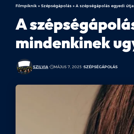
Filmpiknik
»
Szépségápolás
»
A szépségápolás egyedi útj
A szépségápolás
mindenkinek ugy
SZILVIA
MÁJUS 7, 2025
SZÉPSÉGÁPOLÁS