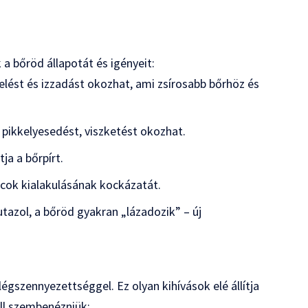
 a bőröd állapotát és igényeit:
lést és izzadást okozhat, ami zsírosabb bőrhöz és
mi pikkelyesedést, viszketést okozhat.
tja a bőrpírt.
ncok kialakulásának kockázatát.
utazol, a bőröd gyakran „lázadozik” – új
égszennyezettséggel. Ez olyan kihívások elé állítja
ll szembenézniük: