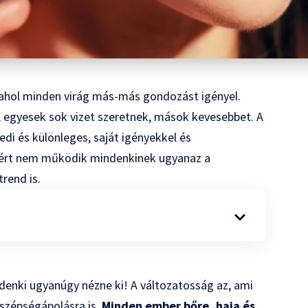
, ahol minden virág más-más gondozást igényel.
 egyesek sok vizet szeretnek, mások kevesebbet. A
edi és különleges, saját igényekkel és
miért nem működik mindenkinek ugyanaz a
rend is.
ndenki ugyanúgy nézne ki! A változatosság az, ami
 szépségápolásra is.
Minden ember bőre, haja és