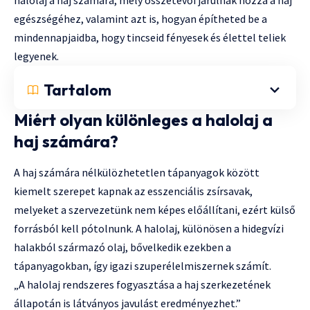
egészségéhez, valamint azt is, hogyan építheted be a
mindennapjaidba, hogy tincseid fényesek és élettel teliek
legyenek.
Tartalom
Miért olyan különleges a halolaj a
haj számára?
A haj számára nélkülözhetetlen tápanyagok között
kiemelt szerepet kapnak az esszenciális zsírsavak,
melyeket a szervezetünk nem képes előállítani, ezért külső
forrásból kell pótolnunk. A halolaj, különösen a hidegvízi
halakból származó olaj, bővelkedik ezekben a
tápanyagokban, így igazi szuperélelmiszernek számít.
„A halolaj rendszeres fogyasztása a haj szerkezetének
állapotán is látványos javulást eredményezhet.”