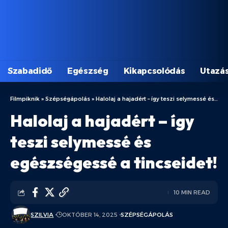
Szabadidő
Egészség
Kikapcsolódás
Utazá
Filmpiknik
»
Szépségápolás
»
Halolaj a hajadért – így teszi selymessé és egészségessé a tincseidet!
Halolaj a hajadért – így
teszi selymessé és
egészségessé a tincseidet!
10 MIN READ
SZILVIA
OKTÓBER 14, 2025
SZÉPSÉGÁPOLÁS