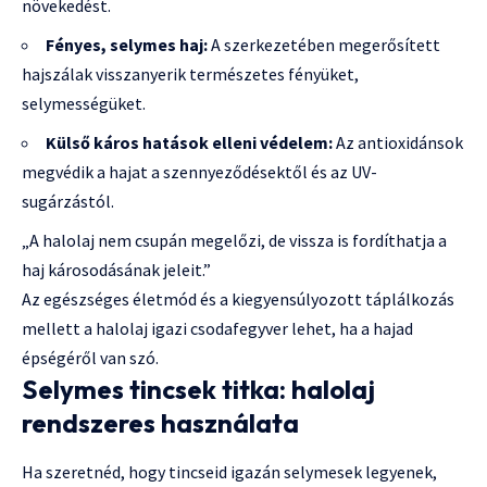
növekedést.
Fényes, selymes haj:
A szerkezetében megerősített
hajszálak visszanyerik természetes fényüket,
selymességüket.
Külső káros hatások elleni védelem:
Az antioxidánsok
megvédik a hajat a szennyeződésektől és az UV-
sugárzástól.
„A halolaj nem csupán megelőzi, de vissza is fordíthatja a
haj károsodásának jeleit.”
Az egészséges életmód és a kiegyensúlyozott táplálkozás
mellett a halolaj igazi csodafegyver lehet, ha a hajad
épségéről van szó.
Selymes tincsek titka: halolaj
rendszeres használata
Ha szeretnéd, hogy tincseid igazán selymesek legyenek,