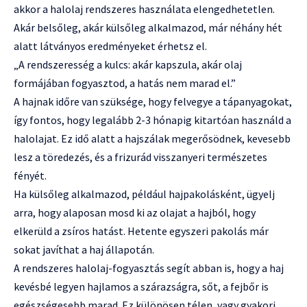
akkor a halolaj rendszeres használata elengedhetetlen.
Akár belsőleg, akár külsőleg alkalmazod, már néhány hét
alatt látványos eredményeket érhetsz el.
„A rendszeresség a kulcs: akár kapszula, akár olaj
formájában fogyasztod, a hatás nem marad el.”
A hajnak időre van szüksége, hogy felvegye a tápanyagokat,
így fontos, hogy legalább 2-3 hónapig kitartóan használd a
halolajat. Ez idő alatt a hajszálak megerősödnek, kevesebb
lesz a töredezés, és a frizurád visszanyeri természetes
fényét.
Ha külsőleg alkalmazod, például hajpakolásként, ügyelj
arra, hogy alaposan mosd ki az olajat a hajból, hogy
elkerüld a zsíros hatást. Hetente egyszeri pakolás már
sokat javíthat a haj állapotán.
A rendszeres halolaj-fogyasztás segít abban is, hogy a haj
kevésbé legyen hajlamos a szárazságra, sőt, a fejbőr is
egészségesebb marad. Ez különösen télen, vagy gyakori