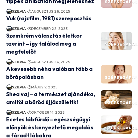
tippek a hibátlan megjelenéshez
SZÉPSÉGÁPO
SZILVIA
AUGUSZTUS 26, 2025
Vuk (rajzfilm, 1981) szereposztás
SZILVIA
DECEMBER 22, 2025
Szemkrém választás életkor
szerint – így találod meg a
SZÉPSÉGÁPO
megfelelőt
SZILVIA
AUGUSZTUS 26, 2025
A kevesebb néha valóban több a
bőrápolásban
SZÉPSÉGÁPO
SZILVIA
MÁJUS 7, 2025
Shea vaj – a természet ajándéka,
amitől a bőröd újjászületik!
SZÉPSÉGÁPO
SZILVIA
OKTÓBER 14, 2025
Ecetes lábfürdő – egészségügyi
előnyök és kényeztető megoldás
SZÉPSÉGÁPO
a fáradt lábakra