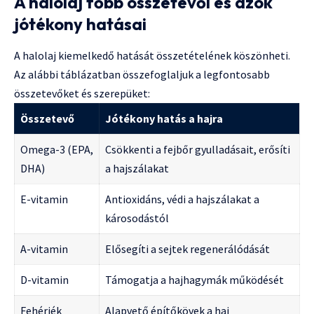
A halolaj főbb összetevői és azok
jótékony hatásai
A halolaj kiemelkedő hatását összetételének köszönheti.
Az alábbi táblázatban összefoglaljuk a legfontosabb
összetevőket és szerepüket:
Összetevő
Jótékony hatás a hajra
Omega-3 (EPA,
Csökkenti a fejbőr gyulladásait, erősíti
DHA)
a hajszálakat
E-vitamin
Antioxidáns, védi a hajszálakat a
károsodástól
A-vitamin
Elősegíti a sejtek regenerálódását
D-vitamin
Támogatja a hajhagymák működését
Fehérjék
Alapvető építőkövek a haj