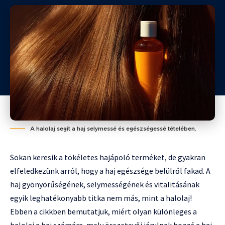
A halolaj segít a haj selymessé és egészségessé tételében.
Sokan keresik a tökéletes hajápoló terméket, de gyakran
elfeledkezünk arról, hogy a haj egészsége belülről fakad. A
haj gyönyörűségének, selymességének és vitalitásának
egyik leghatékonyabb titka nem más, mint a halolaj!
Ebben a cikkben bemutatjuk, miért olyan különleges a
halolaj a haj számára, mely összetevői járulnak hozzá a haj