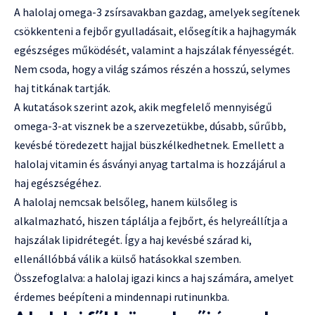
A halolaj omega-3 zsírsavakban gazdag, amelyek segítenek
csökkenteni a fejbőr gyulladásait, elősegítik a hajhagymák
egészséges működését, valamint a hajszálak fényességét.
Nem csoda, hogy a világ számos részén a hosszú, selymes
haj titkának tartják.
A kutatások szerint azok, akik megfelelő mennyiségű
omega-3-at visznek be a szervezetükbe, dúsabb, sűrűbb,
kevésbé töredezett hajjal büszkélkedhetnek. Emellett a
halolaj vitamin és ásványi anyag tartalma is hozzájárul a
haj egészségéhez.
A halolaj nemcsak belsőleg, hanem külsőleg is
alkalmazható, hiszen táplálja a fejbőrt, és helyreállítja a
hajszálak lipidrétegét. Így a haj kevésbé szárad ki,
ellenállóbbá válik a külső hatásokkal szemben.
Összefoglalva: a halolaj igazi kincs a haj számára, amelyet
érdemes beépíteni a mindennapi rutinunkba.