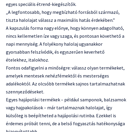
egyes speciális étrend-kiegészítők.
„A legfontosabb, hogy megbízható forrásból származó,
tiszta halolajat válassz a maximális hatás érdekében.”
A kapszulás forma nagy előnye, hogy könnyen adagolható,
nincs kellemetlen íze vagy szaga, és pontosan követhető a
napi mennyiség. A folyékony halolaj ugyanakkor
gyorsabban felszívódik, és egyszerűen keverhető
ételekhez, italokhoz.
Fontos odafigyelni a minőségre: válassz olyan termékeket,
amelyek mentesek nehézfémektől és mesterséges
adalékoktól. Az olcsóbb termékek sajnos tartalmazhatnak
szennyeződéseket.
Egyes hajápolási termékek – például samponok, balzsamok
vagy hajpakolások – már tartalmaznak halolajat, így
külsőleg is beépítheted a hajápolási rutinba. Ezekkel is
érdemes próbát tenni, de a belső fogyasztás hatékonysága
bizonyítottabb.