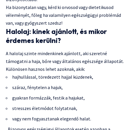
Ha bizonytalan vagy, kérd ki orvosod vagy dietetikusod
véleményét, főleg ha valamilyen egészségügyi problémád
van, vagy gyógyszert szedsz!
Halolaj: kinek ajánlott, és mikor
érdemes kerülni?
A halolaj szinte mindenkinek ajánlott, aki szeretné
támogatni a haja, bőre vagy általános egészsége állapotát.
Különösen hasznos lehet azoknak, akik:
hajhullással, töredezett hajjal küzdenek,
száraz, fénytelen a hajuk,
gyakran formázzák, festik a hajukat,
stresszes életmódot folytatnak,
vagy nem fogyasztanak elegendő halat.
„Bizonyos egészségügyi állapotok esetén azonban a