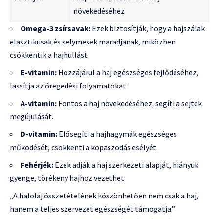
növekedéséhez
Omega-3 zsírsavak:
Ezek biztosítják, hogy a hajszálak
elasztikusak és selymesek maradjanak, miközben
csökkentik a hajhullást.
E-vitamin:
Hozzájárul a haj egészséges fejlődéséhez,
lassítja az öregedési folyamatokat.
A-vitamin:
Fontos a haj növekedéséhez, segíti a sejtek
megújulását.
D-vitamin:
Elősegíti a hajhagymák egészséges
működését, csökkenti a kopaszodás esélyét.
Fehérjék:
Ezek adják a haj szerkezeti alapját, hiányuk
gyenge, törékeny hajhoz vezethet.
„A halolaj összetételének köszönhetően nem csak a haj,
hanem a teljes szervezet egészségét támogatja.”