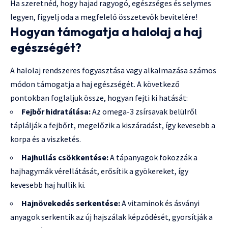
Ha szeretnéd, hogy hajad ragyogó, egészséges és selymes
legyen, figyelj oda a megfelelő összetevők bevitelére!
Hogyan támogatja a halolaj a haj
egészségét?
A halolaj rendszeres fogyasztása vagy alkalmazása számos
módon támogatja a haj egészségét. A következő
pontokban foglaljuk össze, hogyan fejti ki hatását:
Fejbőr hidratálása:
Az omega-3 zsírsavak belülről
táplálják a fejbőrt, megelőzik a kiszáradást, így kevesebb a
korpa és a viszketés.
Hajhullás csökkentése:
A tápanyagok fokozzák a
hajhagymák vérellátását, erősítik a gyökereket, így
kevesebb haj hullik ki.
Hajnövekedés serkentése:
A vitaminok és ásványi
anyagok serkentik az új hajszálak képződését, gyorsítják a