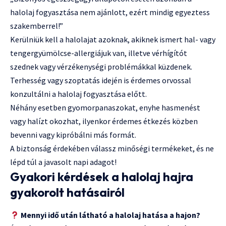
halolaj fogyasztása nem ajánlott, ezért mindig egyeztess
szakemberrel!”
Kerülniük kell a halolajat azoknak, akiknek ismert hal- vagy
tengergyümölcse-allergiájuk van, illetve vérhígítót
szednek vagy vérzékenységi problémákkal küzdenek.
Terhesség vagy szoptatás idején is érdemes orvossal
konzultálni a halolaj fogyasztása előtt.
Néhány esetben gyomorpanaszokat, enyhe hasmenést
vagy halízt okozhat, ilyenkor érdemes étkezés közben
bevenni vagy kipróbálni más formát.
A biztonság érdekében válassz minőségi termékeket, és ne
lépd túl a javasolt napi adagot!
Gyakori kérdések a halolaj hajra
gyakorolt hatásairól
Mennyi idő után látható a halolaj hatása a hajon?