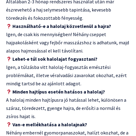
Általában 2-3 hónap rendszeres használat után már
észrevehető a haj selymesebb tapintása, kevesebb
töredezés és fokozottabb fényesség.
Használható-e a halolaj közvetlenül a hajra?
Igen, de csak kis mennyiségben! Néhány cseppet
hajpakolásként vagy fejbőr masszázshoz is adhatunk, majd
alapos hajmosással el kell távolítani.
Lehet-e túl sok halolajat fogyasztani?
Igen, a túlzásba vitt halolaj-fogyasztás emésztési
problémákat, illetve véralvadási zavarokat okozhat, ezért
mindig tartsd be az ajánlott adagot.
Minden hajtípus esetén hatásos a halolaj?
A halolaj minden hajtípusra jó hatással lehet, különösen a
száraz, töredezett, gyenge hajra, de erősíti a normál és
zsíros hajat is.
Van-e mellékhatása a halolajnak?
Néhány embernél gyomorpanaszokat, halízt okozhat, de a