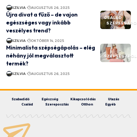
SZILVIA
AUGUSZTUS 26, 2025
Újra divat a fűző – de vajon
CSALÁD
egészséges vagy inkább
SZÉPSÉGÁPO
veszélyes trend?
SZILVIA
OKTÓBER 14, 2025
Minimalista szépségápolás – elég
néhány jól megválasztott
SZÉPSÉGÁPO
termék?
SZILVIA
AUGUSZTUS 26, 2025
Szabadidő
Egészség
Kikapcsolódás
Utazás
Család
Szereposztás
Otthon
Egyéb