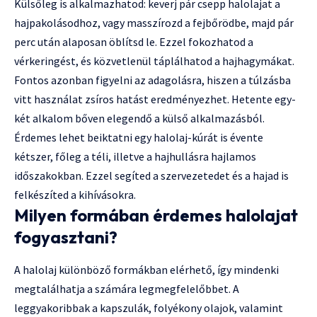
Külsőleg is alkalmazhatod: keverj pár csepp halolajat a
hajpakolásodhoz, vagy masszírozd a fejbőrödbe, majd pár
perc után alaposan öblítsd le. Ezzel fokozhatod a
vérkeringést, és közvetlenül táplálhatod a hajhagymákat.
Fontos azonban figyelni az adagolásra, hiszen a túlzásba
vitt használat zsíros hatást eredményezhet. Hetente egy-
két alkalom bőven elegendő a külső alkalmazásból.
Érdemes lehet beiktatni egy halolaj-kúrát is évente
kétszer, főleg a téli, illetve a hajhullásra hajlamos
időszakokban. Ezzel segíted a szervezetedet és a hajad is
felkészíted a kihívásokra.
Milyen formában érdemes halolajat
fogyasztani?
A halolaj különböző formákban elérhető, így mindenki
megtalálhatja a számára legmegfelelőbbet. A
leggyakoribbak a kapszulák, folyékony olajok, valamint