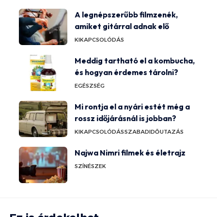
A legnépszerűbb filmzenék,
amiket gitárral adnak elő
KIKAPCSOLÓDÁS
Meddig tartható el a kombucha,
és hogyan érdemes tárolni?
EGÉSZSÉG
Mi rontja el a nyári estét még a
rossz időjárásnál is jobban?
KIKAPCSOLÓDÁS
SZABADIDŐ
UTAZÁS
Najwa Nimri filmek és életrajz
SZÍNÉSZEK