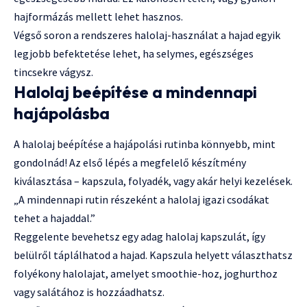
hajformázás mellett lehet hasznos.
Végső soron a rendszeres halolaj-használat a hajad egyik
legjobb befektetése lehet, ha selymes, egészséges
tincsekre vágysz.
Halolaj beépítése a mindennapi
hajápolásba
A halolaj beépítése a hajápolási rutinba könnyebb, mint
gondolnád! Az első lépés a megfelelő készítmény
kiválasztása – kapszula, folyadék, vagy akár helyi kezelések.
„A mindennapi rutin részeként a halolaj igazi csodákat
tehet a hajaddal.”
Reggelente bevehetsz egy adag halolaj kapszulát, így
belülről táplálhatod a hajad. Kapszula helyett választhatsz
folyékony halolajat, amelyet smoothie-hoz, joghurthoz
vagy salátához is hozzáadhatsz.