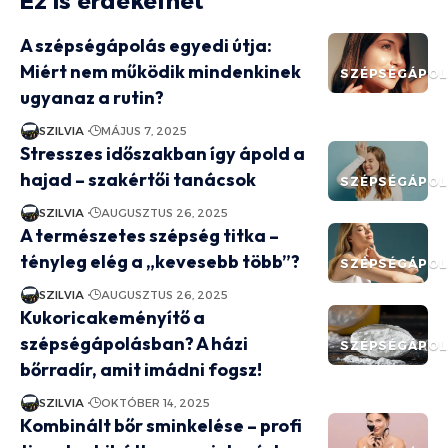
Ez is érdekelhet
A szépségápolás egyedi útja:
Miért nem működik mindenkinek
SZÉPSÉGÁPO
ugyanaz a rutin?
SZILVIA
MÁJUS 7, 2025
Stresszes időszakban így ápold a
hajad – szakértői tanácsok
SZÉPSÉGÁPO
SZILVIA
AUGUSZTUS 26, 2025
A természetes szépség titka –
tényleg elég a „kevesebb több”?
SZÉPSÉGÁPO
SZILVIA
AUGUSZTUS 26, 2025
Kukoricakeményítő a
szépségápolásban? A házi
SZÉPSÉGÁPO
bőrradír, amit imádni fogsz!
SZILVIA
OKTÓBER 14, 2025
Kombinált bőr sminkelése – profi