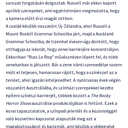
sorozat forgatásán dolgoztak. Russell már ekkor kapott
apróbb szerepeket, ami egyértelműen megmutatta, hogy
a kamera előtt érzi magát otthon.
A család később visszatért Új-Zélandra, ahol Russell a
Mount Roskill Grammar Schoolba járt, majd a Auckland
Grammar Schoolba, de tizenhat évesen úgy döntött, hogy
otthagyja az iskolát, hogy zenei karrierjére koncentráljon.
Ekkoriban "Russ Le Roq" művésznéven lépett fel, és több
zenekarban is játszott. Bár a zene iránti szenvedélye sosem
múlt el teljesen, hamarosan rájött, hogy a színészet az a
terület, ahol igazán kiteljesedhet. A nyolcvanas évek végén
visszatért Ausztráliába, és színházi szerepekkel kezdte
építeni színészi karrierjét, többek között a
The Rocky
Horror Show
ausztráliai produkciójában is feltűnt. Ezek a
korai tapasztalatok, a színpadi jelenlét és a közönséggel
való közvetlen kapcsolat alapozták meg azt a
magabiztosságot és karizmát, ami később a védjegyévé