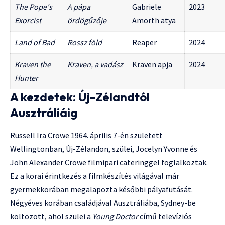
The Pope's
A pápa
Gabriele
2023
Exorcist
ördögűzője
Amorth atya
Land of Bad
Rossz föld
Reaper
2024
Kraven the
Kraven, a vadász
Kraven apja
2024
Hunter
A kezdetek: Új-Zélandtól
Ausztráliáig
Russell Ira Crowe 1964. április 7-én született
Wellingtonban, Új-Zélandon, szülei, Jocelyn Yvonne és
John Alexander Crowe filmipari cateringgel foglalkoztak.
Ez a korai érintkezés a filmkészítés világával már
gyermekkorában megalapozta későbbi pályafutását.
Négyéves korában családjával Ausztráliába, Sydney-be
költözött, ahol szülei a
Young Doctor
című televíziós