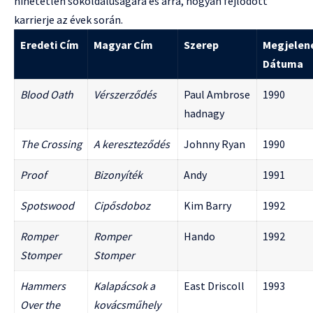
hihetetlen sokoldalúságára és arra, hogyan fejlődött
karrierje az évek során.
Eredeti Cím
Magyar Cím
Szerep
Megjelen
Dátuma
Blood Oath
Vérszerződés
Paul Ambrose
1990
hadnagy
The Crossing
A kereszteződés
Johnny Ryan
1990
Proof
Bizonyíték
Andy
1991
Spotswood
Cipősdoboz
Kim Barry
1992
Romper
Romper
Hando
1992
Stomper
Stomper
Hammers
Kalapácsok a
East Driscoll
1993
Over the
kovácsműhely