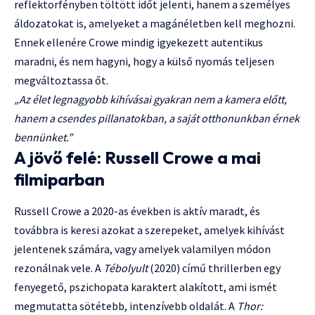
reflektorfényben töltött időt jelenti, hanem a személyes
áldozatokat is, amelyeket a magánéletben kell meghozni.
Ennek ellenére Crowe mindig igyekezett autentikus
maradni, és nem hagyni, hogy a külső nyomás teljesen
megváltoztassa őt.
„Az élet legnagyobb kihívásai gyakran nem a kamera előtt,
hanem a csendes pillanatokban, a saját otthonunkban érnek
bennünket.”
A jövő felé: Russell Crowe a mai
filmiparban
Russell Crowe a 2020-as években is aktív maradt, és
továbbra is keresi azokat a szerepeket, amelyek kihívást
jelentenek számára, vagy amelyek valamilyen módon
rezonálnak vele. A
Tébolyult
(2020) című thrillerben egy
fenyegető, pszichopata karaktert alakított, ami ismét
megmutatta sötétebb, intenzívebb oldalát. A
Thor: