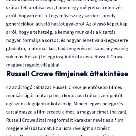
száraz felsorolása lesz, hanem egy mélyreható elemzés
arról, hogyan épít fel egy művész egy karriert, amely
generációkon átívelő hatást gyakorol. Az olvasó képet kap
arról, hogy a tehetség, a kemény munka és a kitartás
hogyan formálja a sorsot, és hogyan lehet valaki egyszerre
gladiátor, matematikus, haditengerészeti kapitány és még
sok más. Készülj fel egy inspiráló utazásra Russell Crowe
magával ragadó világába!
Russell Crowe filmjeinek áttekintése
Ez az átfogó táblázat Russell Crowe jelentősebb filmes
munkásságát mutatja be, a korai ausztráliai szerepeitől
egészen a legújabb alkotásokig. Minden egyes bejegyzés
tartalmazza a film eredeti címét, a magyar címet (ha van),
Russell Crowe által megformált karakter nevét és a film
megjelenési dátumát. Ez a lista rávilágít a színész