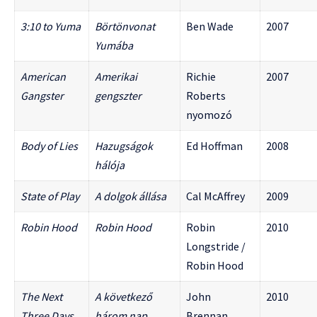
3:10 to Yuma
Börtönvonat
Ben Wade
2007
Yumába
American
Amerikai
Richie
2007
Gangster
gengszter
Roberts
nyomozó
Body of Lies
Hazugságok
Ed Hoffman
2008
hálója
State of Play
A dolgok állása
Cal McAffrey
2009
Robin Hood
Robin Hood
Robin
2010
Longstride /
Robin Hood
The Next
A következő
John
2010
Three Days
három nap
Brennan