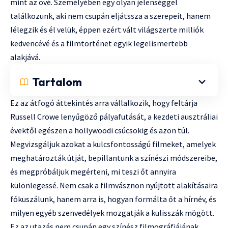
mint az övé. Személyében egy olyan jelenséggel
találkozunk, aki nem csupán eljátssza a szerepeit, hanem
lélegzik és él velük, éppen ezért vált világszerte milliók
kedvencévé és a filmtörténet egyik legelismertebb
alakjává.
Tartalom
Ez az átfogó áttekintés arra vállalkozik, hogy feltárja
Russell Crowe lenyűgöző pályafutását, a kezdeti ausztráliai
évektől egészen a hollywoodi csúcsokig és azon túl.
Megvizsgáljuk azokat a kulcsfontosságú filmeket, amelyek
meghatározták útját, bepillantunk a színészi módszereibe,
és megpróbáljuk megérteni, mi teszi őt annyira
különlegessé. Nem csak a filmvásznon nyújtott alakításaira
fókuszálunk, hanem arra is, hogyan formálta őt a hírnév, és
milyen egyéb szenvedélyek mozgatják a kulisszák mögött.
Ez az utazás nem csupán egy színész filmográfiájának