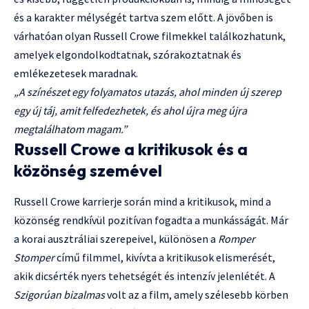
és a karakter mélységét tartva szem előtt. A jövőben is
várhatóan olyan Russell Crowe filmekkel találkozhatunk,
amelyek elgondolkodtatnak, szórakoztatnak és
emlékezetesek maradnak.
„A színészet egy folyamatos utazás, ahol minden új szerep
egy új táj, amit felfedezhetek, és ahol újra meg újra
megtalálhatom magam.”
Russell Crowe a kritikusok és a
közönség szemével
Russell Crowe karrierje során mind a kritikusok, mind a
közönség rendkívül pozitívan fogadta a munkásságát. Már
a korai ausztráliai szerepeivel, különösen a
Romper
Stomper
című filmmel, kivívta a kritikusok elismerését,
akik dicsérték nyers tehetségét és intenzív jelenlétét. A
Szigorúan bizalmas
volt az a film, amely szélesebb körben