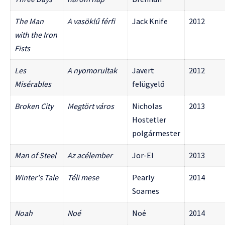
The Man
A vasöklű férfi
Jack Knife
2012
with the Iron
Fists
Les
A nyomorultak
Javert
2012
Misérables
felügyelő
Broken City
Megtört város
Nicholas
2013
Hostetler
polgármester
Man of Steel
Az acélember
Jor-El
2013
Winter's Tale
Téli mese
Pearly
2014
Soames
Noah
Noé
Noé
2014