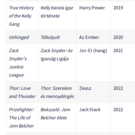
True History
Kelly banda igaz
Harry Power
2019
of the Kelly
története
Gang
Unhinged
Tébolyult
Az Ember
2020
Zack
Zack Snyder: Az
Jor-El (hang)
2021
Snyder's
Igazság Ligája
Justice
League
Thor: Love
Thor: Szerelem
Zeusz
2022
and Thunder
és mennydörgés
Prizefighter:
Bokszoló: Jem
Jack Slack
2022
The Life of
Belcher élete
Jem Belcher