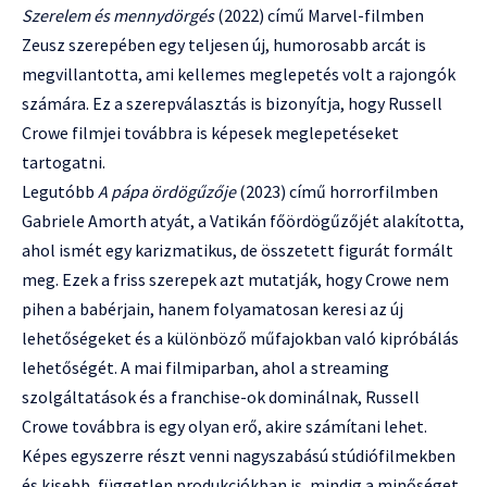
Szerelem és mennydörgés
(2022) című Marvel-filmben
Zeusz szerepében egy teljesen új, humorosabb arcát is
megvillantotta, ami kellemes meglepetés volt a rajongók
számára. Ez a szerepválasztás is bizonyítja, hogy Russell
Crowe filmjei továbbra is képesek meglepetéseket
tartogatni.
Legutóbb
A pápa ördögűzője
(2023) című horrorfilmben
Gabriele Amorth atyát, a Vatikán főördögűzőjét alakította,
ahol ismét egy karizmatikus, de összetett figurát formált
meg. Ezek a friss szerepek azt mutatják, hogy Crowe nem
pihen a babérjain, hanem folyamatosan keresi az új
lehetőségeket és a különböző műfajokban való kipróbálás
lehetőségét. A mai filmiparban, ahol a streaming
szolgáltatások és a franchise-ok dominálnak, Russell
Crowe továbbra is egy olyan erő, akire számítani lehet.
Képes egyszerre részt venni nagyszabású stúdiófilmekben
és kisebb, független produkciókban is, mindig a minőséget