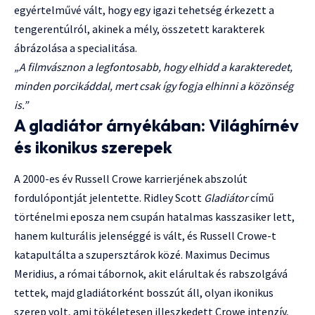
egyértelművé vált, hogy egy igazi tehetség érkezett a
tengerentúlról, akinek a mély, összetett karakterek
ábrázolása a specialitása.
„A filmvásznon a legfontosabb, hogy elhidd a karakteredet,
minden porcikáddal, mert csak így fogja elhinni a közönség
is.”
A gladiátor árnyékában: Világhírnév
és ikonikus szerepek
A 2000-es év Russell Crowe karrierjének abszolút
fordulópontját jelentette. Ridley Scott
Gladiátor
című
történelmi eposza nem csupán hatalmas kasszasiker lett,
hanem kulturális jelenséggé is vált, és Russell Crowe-t
katapultálta a szupersztárok közé. Maximus Decimus
Meridius, a római tábornok, akit elárultak és rabszolgává
tettek, majd gladiátorként bosszút áll, olyan ikonikus
szerep volt, ami tökéletesen illeszkedett Crowe intenzív,