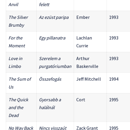
Anvil
felett
The Silver
Az ezüst paripa
Ember
1993
Brumby
For the
Egy pillanatra
Lachlan
1993
Moment
Currie
Love in
Szerelem a
Arthur
1993
Limbo
purgatóriumban
Baskerville
The Sum of
Összefogás
Jeff Mitchell
1994
Us
The Quick
Gyorsabb a
Cort
1995
and the
halálnál
Dead
No Way Back
Nincs visszaút
Zack Grant
1995