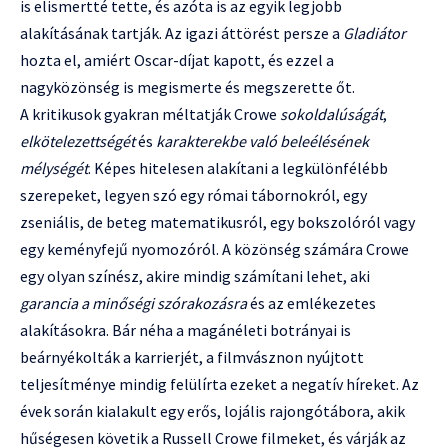
is elismertté tette, és azóta is az egyik legjobb
alakításának tartják. Az igazi áttörést persze a
Gladiátor
hozta el, amiért Oscar-díjat kapott, és ezzel a
nagyközönség is megismerte és megszerette őt.
A kritikusok gyakran méltatják Crowe
sokoldalúságát
,
elkötelezettségét
és
karakterekbe való beleélésének
mélységét
. Képes hitelesen alakítani a legkülönfélébb
szerepeket, legyen szó egy római tábornokról, egy
zseniális, de beteg matematikusról, egy bokszolóról vagy
egy keményfejű nyomozóról. A közönség számára Crowe
egy olyan színész, akire mindig számítani lehet, aki
garancia a minőségi szórakozásra
és az emlékezetes
alakításokra. Bár néha a magánéleti botrányai is
beárnyékolták a karrierjét, a filmvásznon nyújtott
teljesítménye mindig felülírta ezeket a negatív híreket. Az
évek során kialakult egy erős, lojális rajongótábora, akik
hűségesen követik a Russell Crowe filmeket, és várják az