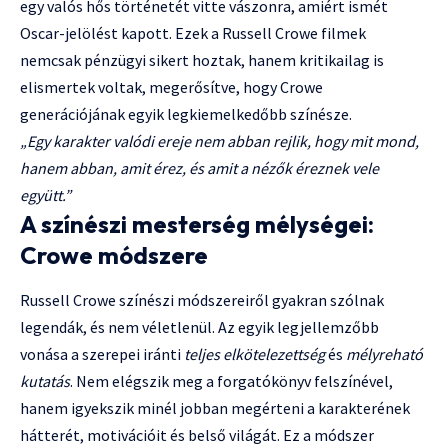
egy valós hős történetét vitte vászonra, amiért ismét
Oscar-jelölést kapott. Ezek a Russell Crowe filmek
nemcsak pénzügyi sikert hoztak, hanem kritikailag is
elismertek voltak, megerősítve, hogy Crowe
generációjának egyik legkiemelkedőbb színésze.
„Egy karakter valódi ereje nem abban rejlik, hogy mit mond,
hanem abban, amit érez, és amit a nézők éreznek vele
együtt.”
A színészi mesterség mélységei:
Crowe módszere
Russell Crowe színészi módszereiről gyakran szólnak
legendák, és nem véletlenül. Az egyik legjellemzőbb
vonása a szerepei iránti
teljes elkötelezettség
és
mélyreható
kutatás
. Nem elégszik meg a forgatókönyv felszínével,
hanem igyekszik minél jobban megérteni a karakterének
hátterét, motivációit és belső világát. Ez a módszer