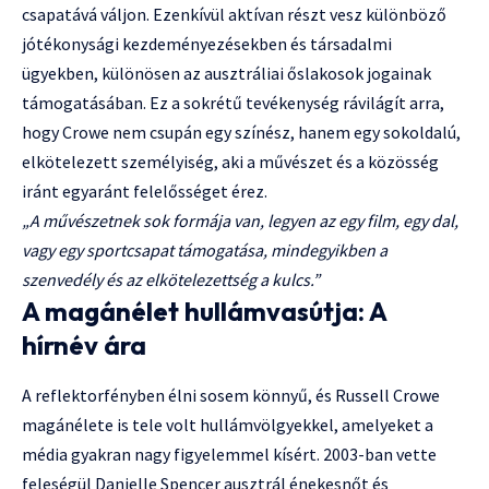
csapatává váljon. Ezenkívül aktívan részt vesz különböző
jótékonysági kezdeményezésekben és társadalmi
ügyekben, különösen az ausztráliai őslakosok jogainak
támogatásában. Ez a sokrétű tevékenység rávilágít arra,
hogy Crowe nem csupán egy színész, hanem egy sokoldalú,
elkötelezett személyiség, aki a művészet és a közösség
iránt egyaránt felelősséget érez.
„A művészetnek sok formája van, legyen az egy film, egy dal,
vagy egy sportcsapat támogatása, mindegyikben a
szenvedély és az elkötelezettség a kulcs.”
A magánélet hullámvasútja: A
hírnév ára
A reflektorfényben élni sosem könnyű, és Russell Crowe
magánélete is tele volt hullámvölgyekkel, amelyeket a
média gyakran nagy figyelemmel kísért. 2003-ban vette
feleségül Danielle Spencer ausztrál énekesnőt és