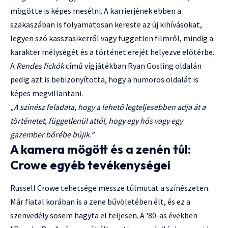
mögötte is képes mesélni. A karrierjének ebben a
szakaszában is folyamatosan kereste az új kihívásokat,
legyen szó kasszasikerről vagy független filmről, mindig a
karakter mélységét és a történet erejét helyezve előtérbe.
A
Rendes fickók
című vígjátékban Ryan Gosling oldalán
pedig azt is bebizonyította, hogy a humoros oldalát is
képes megvillantani.
„A színész feladata, hogy a lehető legteljesebben adja át a
történetet, függetlenül attól, hogy egy hős vagy egy
gazember bőrébe bújik.”
A kamera mögött és a zenén túl:
Crowe egyéb tevékenységei
Russell Crowe tehetsége messze túlmutat a színészeten.
Már fiatal korában is a zene bűvöletében élt, és ez a
szenvedély sosem hagyta el teljesen. A '80-as években