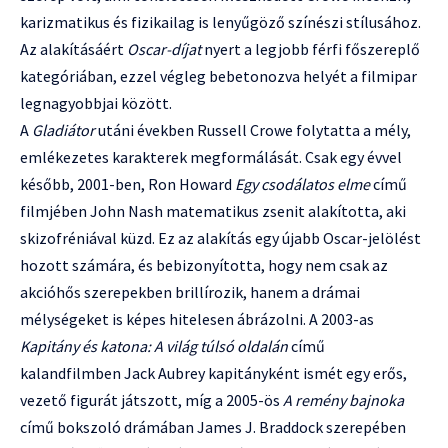
karizmatikus és fizikailag is lenyűgöző színészi stílusához.
Az alakításáért
Oscar-díjat
nyert a legjobb férfi főszereplő
kategóriában, ezzel végleg bebetonozva helyét a filmipar
legnagyobbjai között.
A
Gladiátor
utáni években Russell Crowe folytatta a mély,
emlékezetes karakterek megformálását. Csak egy évvel
később, 2001-ben, Ron Howard
Egy csodálatos elme
című
filmjében John Nash matematikus zsenit alakította, aki
skizofréniával küzd. Ez az alakítás egy újabb Oscar-jelölést
hozott számára, és bebizonyította, hogy nem csak az
akcióhős szerepekben brillírozik, hanem a drámai
mélységeket is képes hitelesen ábrázolni. A 2003-as
Kapitány és katona: A világ túlsó oldalán
című
kalandfilmben Jack Aubrey kapitányként ismét egy erős,
vezető figurát játszott, míg a 2005-ös
A remény bajnoka
című bokszoló drámában James J. Braddock szerepében