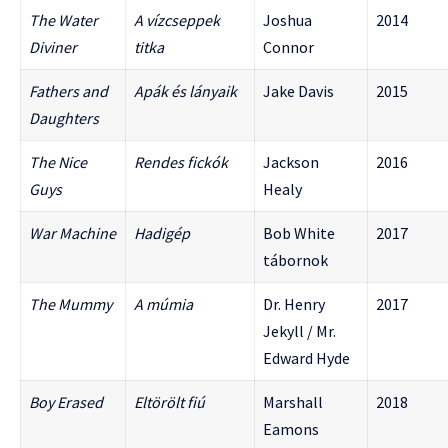
The Water
A vízcseppek
Joshua
2014
Diviner
titka
Connor
Fathers and
Apák és lányaik
Jake Davis
2015
Daughters
The Nice
Rendes fickók
Jackson
2016
Guys
Healy
War Machine
Hadigép
Bob White
2017
tábornok
The Mummy
A múmia
Dr. Henry
2017
Jekyll / Mr.
Edward Hyde
Boy Erased
Eltörölt fiú
Marshall
2018
Eamons