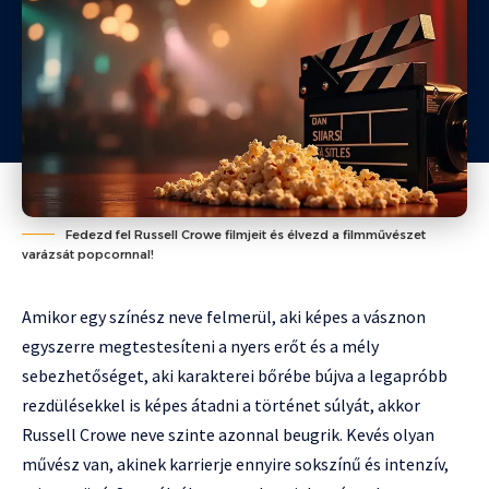
Fedezd fel Russell Crowe filmjeit és élvezd a filmművészet
varázsát popcornnal!
Amikor egy színész neve felmerül, aki képes a vásznon
egyszerre megtestesíteni a nyers erőt és a mély
sebezhetőséget, aki karakterei bőrébe bújva a legapróbb
rezdülésekkel is képes átadni a történet súlyát, akkor
Russell Crowe neve szinte azonnal beugrik. Kevés olyan
művész van, akinek karrierje ennyire sokszínű és intenzív,