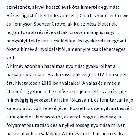
színésznőt, akivel hosszú évek óta ismerték egymást.
Házasságukból két fiuk született, Charles Spencer Crowe
és Tennyson Spencer Crowe, akik a színész életének
legfontosabb részévé váltak. Crowe mindig is nagy
hangsúlyt fektetett a családjára, és igyekezett megóvni
őket a hírnév árnyoldalaitól, amennyire csak lehetséges
volt.
A hírnév azonban hatalmas nyomást gyakorolhat a
párkapcsolatokra, és a házasságuk végül 2012-ben véget
ért, hivatalosan 2018-ban váltak el. A válás és a média
állandó figyelme nehéz időszakot jelentett számára, de
mindvégig igyekezett a fiaira fókuszálni, és fenntartani a jó
kapcsolatot volt feleségével. Russell Crowe nyíltan beszélt
a magánéleti kihívásokról, és arról, hogy a távolság, a
folyamatos utazások és a nyilvánosság nyomása milyen
hatással volt a családjára. A hírnév ára tehát nem csak a