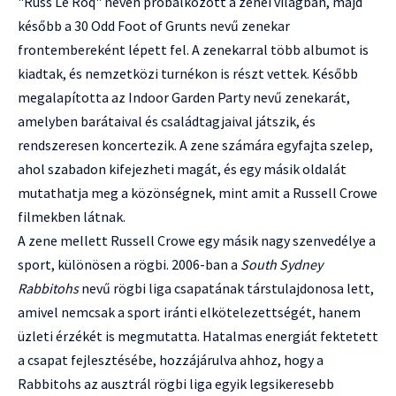
"Russ Le Roq" néven próbálkozott a zenei világban, majd
később a 30 Odd Foot of Grunts nevű zenekar
frontembereként lépett fel. A zenekarral több albumot is
kiadtak, és nemzetközi turnékon is részt vettek. Később
megalapította az Indoor Garden Party nevű zenekarát,
amelyben barátaival és családtagjaival játszik, és
rendszeresen koncertezik. A zene számára egyfajta szelep,
ahol szabadon kifejezheti magát, és egy másik oldalát
mutathatja meg a közönségnek, mint amit a Russell Crowe
filmekben látnak.
A zene mellett Russell Crowe egy másik nagy szenvedélye a
sport, különösen a rögbi. 2006-ban a
South Sydney
Rabbitohs
nevű rögbi liga csapatának társtulajdonosa lett,
amivel nemcsak a sport iránti elkötelezettségét, hanem
üzleti érzékét is megmutatta. Hatalmas energiát fektetett
a csapat fejlesztésébe, hozzájárulva ahhoz, hogy a
Rabbitohs az ausztrál rögbi liga egyik legsikeresebb