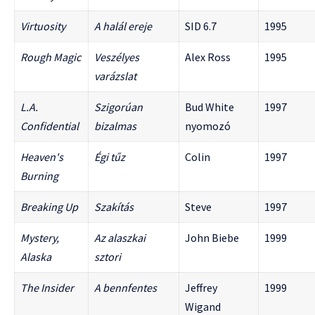
Virtuosity
A halál ereje
SID 6.7
1995
Rough Magic
Veszélyes
Alex Ross
1995
varázslat
L.A.
Szigorúan
Bud White
1997
Confidential
bizalmas
nyomozó
Heaven's
Égi tűz
Colin
1997
Burning
Breaking Up
Szakítás
Steve
1997
Mystery,
Az alaszkai
John Biebe
1999
Alaska
sztori
The Insider
A bennfentes
Jeffrey
1999
Wigand