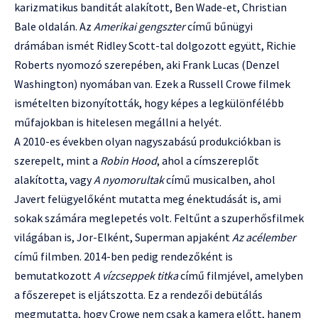
karizmatikus banditát alakított, Ben Wade-et, Christian
Bale oldalán. Az
Amerikai gengszter
című bűnügyi
drámában ismét Ridley Scott-tal dolgozott együtt, Richie
Roberts nyomozó szerepében, aki Frank Lucas (Denzel
Washington) nyomában van. Ezek a Russell Crowe filmek
ismételten bizonyították, hogy képes a legkülönfélébb
műfajokban is hitelesen megállni a helyét.
A 2010-es években olyan nagyszabású produkciókban is
szerepelt, mint a
Robin Hood
, ahol a címszereplőt
alakította, vagy
A nyomorultak
című musicalben, ahol
Javert felügyelőként mutatta meg énektudását is, ami
sokak számára meglepetés volt. Feltűnt a szuperhősfilmek
világában is, Jor-Elként, Superman apjaként
Az acélember
című filmben. 2014-ben pedig rendezőként is
bemutatkozott
A vízcseppek titka
című filmjével, amelyben
a főszerepet is eljátszotta. Ez a rendezői debütálás
megmutatta, hogy Crowe nem csak a kamera előtt, hanem