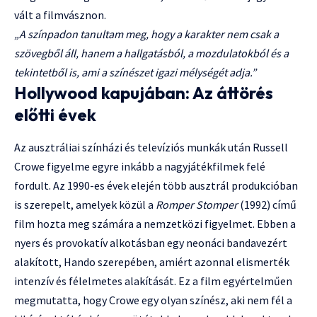
vált a filmvásznon.
„A színpadon tanultam meg, hogy a karakter nem csak a
szövegből áll, hanem a hallgatásból, a mozdulatokból és a
tekintetből is, ami a színészet igazi mélységét adja.”
Hollywood kapujában: Az áttörés
előtti évek
Az ausztráliai színházi és televíziós munkák után Russell
Crowe figyelme egyre inkább a nagyjátékfilmek felé
fordult. Az 1990-es évek elején több ausztrál produkcióban
is szerepelt, amelyek közül a
Romper Stomper
(1992) című
film hozta meg számára a nemzetközi figyelmet. Ebben a
nyers és provokatív alkotásban egy neonáci bandavezért
alakított, Hando szerepében, amiért azonnal elismerték
intenzív és félelmetes alakítását. Ez a film egyértelműen
megmutatta, hogy Crowe egy olyan színész, aki nem fél a