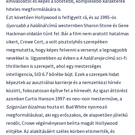
kihívásoktól és képes a sötétebb, komplexebb karakterek
hiteles megformálására is.
Ezt követően Hollywood is felfigyelt rá, és az 1995-ös
Gyorsabb a halálnál
című westernben Sharon Stone és Gene
Hackman oldalán tűnt fel. Bár a film nem aratott hatalmas
sikert, Crowe Cort, a volt pisztolyhős szerepében
megmutatta, hogy képes felvenni a versenyt a legnagyobb
nevekkel is. Ugyanebben az évben a
A halál ereje
című sci-fi
thrillerben is szerepelt, ahol egy mesterséges
intelligencia, SID 6.7 bőrébe bújt. Ezek a szerepek hidat
képeztek az ausztráliai karrierje és a nemzetközi hírnév
között, fokozatosan építve fel a hírnevét. Az igazi áttörést
azonban Curtis Hanson 1997-es neo-noir mesterműve, a
Szigorúan bizalmas
hozta el. Bud White nyomozó
megformálásával, aki egy erőszakos, de alapvetően jólelkű
rendőr, Crowe végérvényesen beírta magát Hollywood
elitjébe. Az alakításáért széles körben elismerték, és