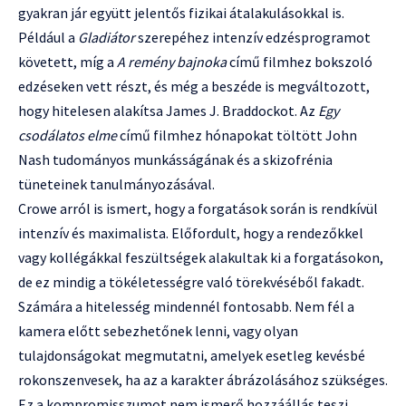
gyakran jár együtt jelentős fizikai átalakulásokkal is.
Például a
Gladiátor
szerepéhez intenzív edzésprogramot
követett, míg a
A remény bajnoka
című filmhez bokszoló
edzéseken vett részt, és még a beszéde is megváltozott,
hogy hitelesen alakítsa James J. Braddockot. Az
Egy
csodálatos elme
című filmhez hónapokat töltött John
Nash tudományos munkásságának és a skizofrénia
tüneteinek tanulmányozásával.
Crowe arról is ismert, hogy a forgatások során is rendkívül
intenzív és maximalista. Előfordult, hogy a rendezőkkel
vagy kollégákkal feszültségek alakultak ki a forgatásokon,
de ez mindig a tökéletességre való törekvéséből fakadt.
Számára a hitelesség mindennél fontosabb. Nem fél a
kamera előtt sebezhetőnek lenni, vagy olyan
tulajdonságokat megmutatni, amelyek esetleg kevésbé
rokonszenvesek, ha az a karakter ábrázolásához szükséges.
Ez a kompromisszumot nem ismerő hozzáállás teszi