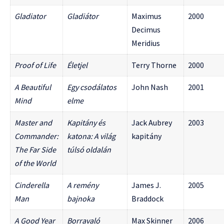
Gladiator
Gladiátor
Maximus
2000
Decimus
Meridius
Proof of Life
Életjel
Terry Thorne
2000
A Beautiful
Egy csodálatos
John Nash
2001
Mind
elme
Master and
Kapitány és
Jack Aubrey
2003
Commander:
katona: A világ
kapitány
The Far Side
túlsó oldalán
of the World
Cinderella
A remény
James J.
2005
Man
bajnoka
Braddock
A Good Year
Borravaló
Max Skinner
2006