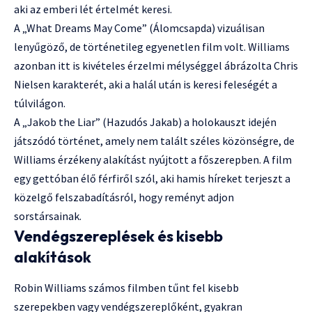
aki az emberi lét értelmét keresi.
A „What Dreams May Come” (Álomcsapda) vizuálisan
lenyűgöző, de történetileg egyenetlen film volt. Williams
azonban itt is kivételes érzelmi mélységgel ábrázolta Chris
Nielsen karakterét, aki a halál után is keresi feleségét a
túlvilágon.
A „Jakob the Liar” (Hazudós Jakab) a holokauszt idején
játszódó történet, amely nem talált széles közönségre, de
Williams érzékeny alakítást nyújtott a főszerepben. A film
egy gettóban élő férfiről szól, aki hamis híreket terjeszt a
közelgő felszabadításról, hogy reményt adjon
sorstársainak.
Vendégszereplések és kisebb
alakítások
Robin Williams számos filmben tűnt fel kisebb
szerepekben vagy vendégszereplőként, gyakran