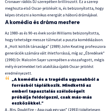
Cronauer rádiós DJ szerepében brillírozott. Ez a szerep
meghozta első Oscar-jelölését is, és bebizonyította, hogy
képes ötvözni a komikus energiát a háború drámájával.
A komédia és dráma mestere
Az 1980-as és 90-es évek során Williams bebizonyította,
hogy tehetsége messze túlmutat a puszta komédiázáson.
A „Holt költők társasága” (1989) John Keating professzora
generációk számára vált ihletforrássá, míg az „Ébredések”
(1990) Dr. Malcolm Sayer szerepében a visszafogott, mégis
mély érzelmekkel teli alakítása újabb Oscar-jelölést
eredményezett.
„A komédia és a tragédia ugyanabból a
forrásból táplálkozik. Mindkettő az
emberi tapasztalás szélsőségeit
próbálja feldolgozni, csak más-más
eszközökkel.”
A „Mrs. Doubtfire – Apa csak egy van” (1993) tökéletesen