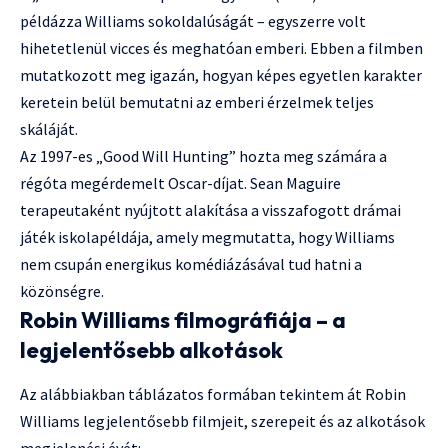
példázza Williams sokoldalúságát – egyszerre volt
hihetetlenül vicces és meghatóan emberi. Ebben a filmben
mutatkozott meg igazán, hogyan képes egyetlen karakter
keretein belül bemutatni az emberi érzelmek teljes
skáláját.
Az 1997-es „Good Will Hunting” hozta meg számára a
régóta megérdemelt Oscar-díjat. Sean Maguire
terapeutaként nyújtott alakítása a visszafogott drámai
játék iskolapéldája, amely megmutatta, hogy Williams
nem csupán energikus komédiázásával tud hatni a
közönségre.
Robin Williams filmográfiája – a
legjelentősebb alkotások
Az alábbiakban táblázatos formában tekintem át Robin
Williams legjelentősebb filmjeit, szerepeit és az alkotások