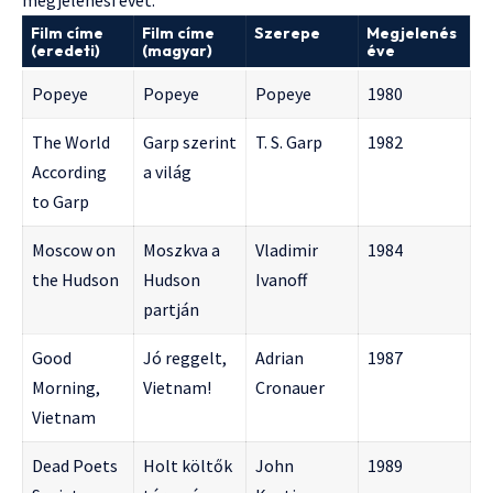
megjelenési évét:
Film címe
Film címe
Szerepe
Megjelenés
(eredeti)
(magyar)
éve
Popeye
Popeye
Popeye
1980
The World
Garp szerint
T. S. Garp
1982
According
a világ
to Garp
Moscow on
Moszkva a
Vladimir
1984
the Hudson
Hudson
Ivanoff
partján
Good
Jó reggelt,
Adrian
1987
Morning,
Vietnam!
Cronauer
Vietnam
Dead Poets
Holt költők
John
1989