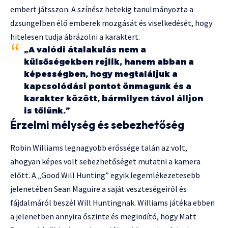
embert játsszon. A színész hetekig tanulmányozta a
dzsungelben élő emberek mozgását és viselkedését, hogy
hitelesen tudja ábrázolni a karaktert.
„A valódi átalakulás nem a
külsőségekben rejlik, hanem abban a
képességben, hogy megtaláljuk a
kapcsolódási pontot önmagunk és a
karakter között, bármilyen távol álljon
is tőlünk.”
Érzelmi mélység és sebezhetőség
Robin Williams legnagyobb erőssége talán az volt,
ahogyan képes volt sebezhetőséget mutatni a kamera
előtt. A „Good Will Hunting” egyik legemlékezetesebb
jelenetében Sean Maguire a saját veszteségeiről és
fájdalmáról beszél Will Huntingnak. Williams játéka ebben
a jelenetben annyira őszinte és megindító, hogy Matt