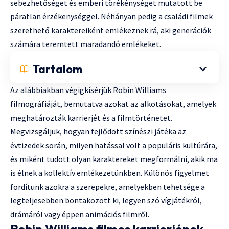
sebezhetőséget és emberi törékénységet mutatott be
páratlan érzékenységgel. Néhányan pedig a családi filmek
szerethető karaktereiként emlékeznek rá, aki generációk
számára teremtett maradandó emlékeket.
Tartalom
Az alábbiakban végigkísérjük Robin Williams
filmográfiáját, bemutatva azokat az alkotásokat, amelyek
meghatározták karrierjét és a filmtörténetet.
Megvizsgáljuk, hogyan fejlődött színészi játéka az
évtizedek során, milyen hatással volt a populáris kultúrára,
és miként tudott olyan karaktereket megformálni, akik ma
is élnek a kollektív emlékezetünkben. Különös figyelmet
fordítunk azokra a szerepekre, amelyekben tehetsége a
legteljesebben bontakozott ki, legyen szó vígjátékról,
drámáról vagy éppen animációs filmről.
Robin Williams filmes karrierjének