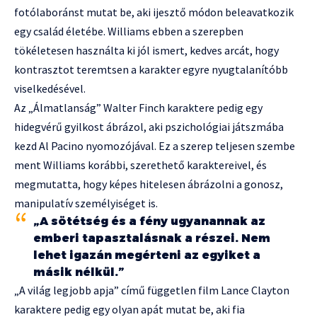
fotólaboránst mutat be, aki ijesztő módon beleavatkozik
egy család életébe. Williams ebben a szerepben
tökéletesen használta ki jól ismert, kedves arcát, hogy
kontrasztot teremtsen a karakter egyre nyugtalanítóbb
viselkedésével.
Az „Álmatlanság” Walter Finch karaktere pedig egy
hidegvérű gyilkost ábrázol, aki pszichológiai játszmába
kezd Al Pacino nyomozójával. Ez a szerep teljesen szembe
ment Williams korábbi, szerethető karaktereivel, és
megmutatta, hogy képes hitelesen ábrázolni a gonosz,
manipulatív személyiséget is.
„A sötétség és a fény ugyanannak az
emberi tapasztalásnak a részei. Nem
lehet igazán megérteni az egyiket a
másik nélkül.”
„A világ legjobb apja” című független film Lance Clayton
karaktere pedig egy olyan apát mutat be, aki fia