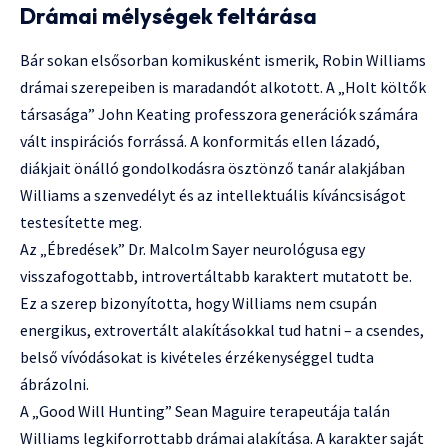
Drámai mélységek feltárása
Bár sokan elsősorban komikusként ismerik, Robin Williams
drámai szerepeiben is maradandót alkotott. A „Holt költők
társasága” John Keating professzora generációk számára
vált inspirációs forrássá. A konformitás ellen lázadó,
diákjait önálló gondolkodásra ösztönző tanár alakjában
Williams a szenvedélyt és az intellektuális kíváncsiságot
testesítette meg.
Az „Ébredések” Dr. Malcolm Sayer neurológusa egy
visszafogottabb, introvertáltabb karaktert mutatott be.
Ez a szerep bizonyította, hogy Williams nem csupán
energikus, extrovertált alakításokkal tud hatni – a csendes,
belső vívódásokat is kivételes érzékenységgel tudta
ábrázolni.
A „Good Will Hunting” Sean Maguire terapeutája talán
Williams legkiforrottabb drámai alakítása. A karakter saját