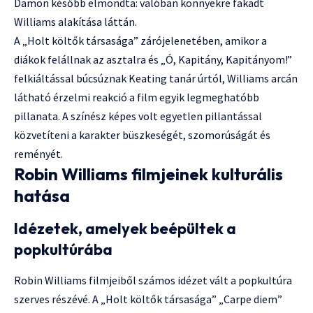
Damon később elmondta: valóban könnyekre fakadt
Williams alakítása láttán.
A „Holt költők társasága” zárójelenetében, amikor a
diákok felállnak az asztalra és „Ó, Kapitány, Kapitányom!”
felkiáltással búcsúznak Keating tanár úrtól, Williams arcán
látható érzelmi reakció a film egyik legmeghatóbb
pillanata. A színész képes volt egyetlen pillantással
közvetíteni a karakter büszkeségét, szomorúságát és
reményét.
Robin Williams filmjeinek kulturális
hatása
Idézetek, amelyek beépültek a
popkultúrába
Robin Williams filmjeiből számos idézet vált a popkultúra
szerves részévé. A „Holt költők társasága” „Carpe diem”