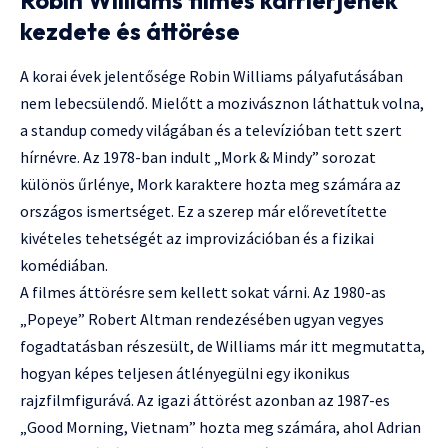
kezdete és áttörése
A korai évek jelentősége Robin Williams pályafutásában
nem lebecsülendő. Mielőtt a mozivásznon láthattuk volna,
a standup comedy világában és a televízióban tett szert
hírnévre. Az 1978-ban indult „Mork & Mindy” sorozat
különös űrlénye, Mork karaktere hozta meg számára az
országos ismertséget. Ez a szerep már előrevetítette
kivételes tehetségét az improvizációban és a fizikai
komédiában.
A filmes áttörésre sem kellett sokat várni. Az 1980-as
„Popeye” Robert Altman rendezésében ugyan vegyes
fogadtatásban részesült, de Williams már itt megmutatta,
hogyan képes teljesen átlényegülni egy ikonikus
rajzfilmfigurává. Az igazi áttörést azonban az 1987-es
„Good Morning, Vietnam” hozta meg számára, ahol Adrian