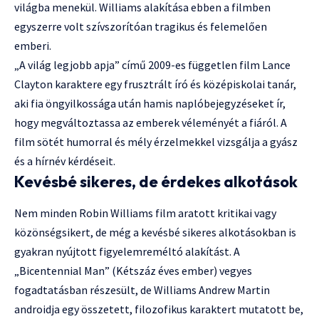
világba menekül. Williams alakítása ebben a filmben
egyszerre volt szívszorítóan tragikus és felemelően
emberi.
„A világ legjobb apja” című 2009-es független film Lance
Clayton karaktere egy frusztrált író és középiskolai tanár,
aki fia öngyilkossága után hamis naplóbejegyzéseket ír,
hogy megváltoztassa az emberek véleményét a fiáról. A
film sötét humorral és mély érzelmekkel vizsgálja a gyász
és a hírnév kérdéseit.
Kevésbé sikeres, de érdekes alkotások
Nem minden Robin Williams film aratott kritikai vagy
közönségsikert, de még a kevésbé sikeres alkotásokban is
gyakran nyújtott figyelemreméltó alakítást. A
„Bicentennial Man” (Kétszáz éves ember) vegyes
fogadtatásban részesült, de Williams Andrew Martin
androidja egy összetett, filozofikus karaktert mutatott be,