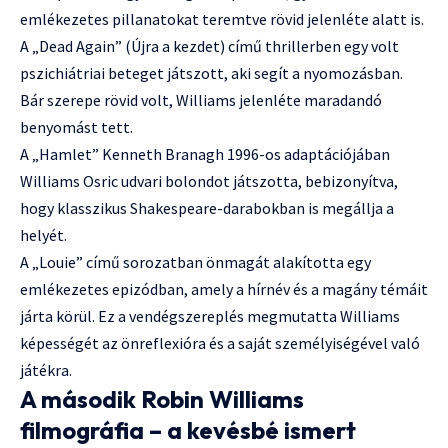
emlékezetes pillanatokat teremtve rövid jelenléte alatt is.
A „Dead Again” (Újra a kezdet) című thrillerben egy volt
pszichiátriai beteget játszott, aki segít a nyomozásban.
Bár szerepe rövid volt, Williams jelenléte maradandó
benyomást tett.
A „Hamlet” Kenneth Branagh 1996-os adaptációjában
Williams Osric udvari bolondot játszotta, bebizonyítva,
hogy klasszikus Shakespeare-darabokban is megállja a
helyét.
A „Louie” című sorozatban önmagát alakította egy
emlékezetes epizódban, amely a hírnév és a magány témáit
járta körül. Ez a vendégszereplés megmutatta Williams
képességét az önreflexióra és a saját személyiségével való
játékra.
A második Robin Williams
filmográfia – a kevésbé ismert