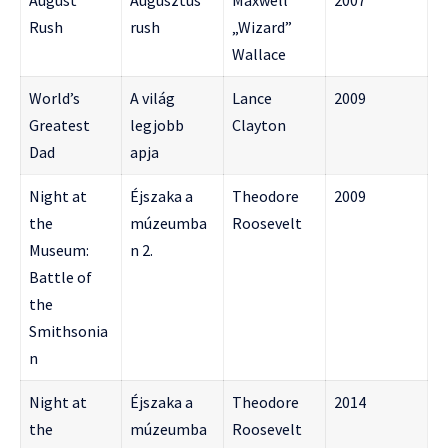
August
Augusztus
Maxwell
2007
Rush
rush
„Wizard”
Wallace
World’s
A világ
Lance
2009
Greatest
legjobb
Clayton
Dad
apja
Night at
Éjszaka a
Theodore
2009
the
múzeumba
Roosevelt
Museum:
n 2.
Battle of
the
Smithsonia
n
Night at
Éjszaka a
Theodore
2014
the
múzeumba
Roosevelt