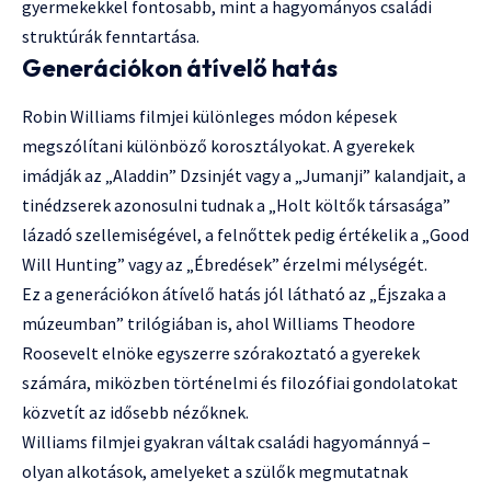
gyermekekkel fontosabb, mint a hagyományos családi
struktúrák fenntartása.
Generációkon átívelő hatás
Robin Williams filmjei különleges módon képesek
megszólítani különböző korosztályokat. A gyerekek
imádják az „Aladdin” Dzsinjét vagy a „Jumanji” kalandjait, a
tinédzserek azonosulni tudnak a „Holt költők társasága”
lázadó szellemiségével, a felnőttek pedig értékelik a „Good
Will Hunting” vagy az „Ébredések” érzelmi mélységét.
Ez a generációkon átívelő hatás jól látható az „Éjszaka a
múzeumban” trilógiában is, ahol Williams Theodore
Roosevelt elnöke egyszerre szórakoztató a gyerekek
számára, miközben történelmi és filozófiai gondolatokat
közvetít az idősebb nézőknek.
Williams filmjei gyakran váltak családi hagyománnyá –
olyan alkotások, amelyeket a szülők megmutatnak