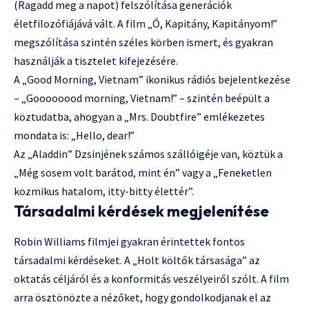
(Ragadd meg a napot) felszólítása generációk
életfilozófiájává vált. A film „Ó, Kapitány, Kapitányom!”
megszólítása szintén széles körben ismert, és gyakran
használják a tisztelet kifejezésére.
A „Good Morning, Vietnam” ikonikus rádiós bejelentkezése
– „Goooooood morning, Vietnam!” – szintén beépült a
köztudatba, ahogyan a „Mrs. Doubtfire” emlékezetes
mondata is: „Hello, dear!”
Az „Aladdin” Dzsinjének számos szállóigéje van, köztük a
„Még sosem volt barátod, mint én” vagy a „Feneketlen
kozmikus hatalom, itty-bitty élettér”.
Társadalmi kérdések megjelenítése
Robin Williams filmjei gyakran érintettek fontos
társadalmi kérdéseket. A „Holt költők társasága” az
oktatás céljáról és a konformitás veszélyeiről szólt. A film
arra ösztönözte a nézőket, hogy gondolkodjanak el az