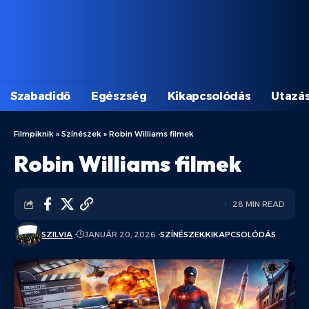
Szabadidő
Egészség
Kikapcsolódás
Utazá
Filmpiknik
»
Színészek
»
Robin Williams filmek
Robin Williams filmek
28 MIN READ
SZILVIA
JANUÁR 20, 2026
SZÍNÉSZEK
KIKAPCSOLÓDÁS