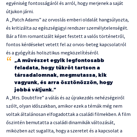
egyéniség fontosságáról és arról, hogy merjenek a saját
útjukon járni.
A „Patch Adams” az orvoslás emberi oldalát hangsúlyozta,
és kritizálta az egészségügyi rendszer személytelenségét.
Bár a film romantizált képet festett a valós történetről,
fontos kérdéseket vetett fel az orvos-beteg kapcsolatról
és a gyógyítás holisztikus megközelítéséről.
„A művészet egyik legfontosabb
feladata, hogy tükröt tartson a
társadalomnak, megmutassa, kik
vagyunk, és arra ösztönözzön, hogy
jobbá váljunk.”
A „Mrs. Doubtfire” a válás és az újrakezdés nehézségeiről
szólt, olyan időszakban, amikor ezek a témák még nem
voltak általánosan elfogadottak a családi filmekben. A film
őszintén bemutatta a családi dinamikák változását,
miközben azt sugallta, hogy a szeretet és a kapcsolat a