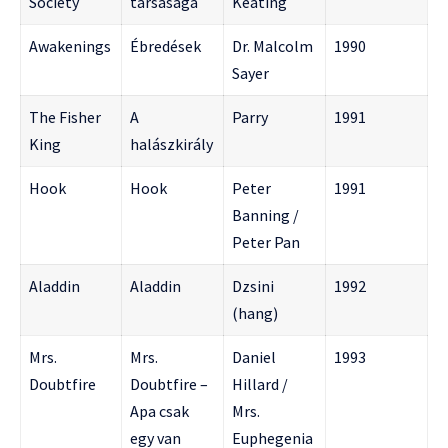
Society
társasága
Keating
Awakenings
Ébredések
Dr. Malcolm
1990
Sayer
The Fisher
A
Parry
1991
King
halászkirály
Hook
Hook
Peter
1991
Banning /
Peter Pan
Aladdin
Aladdin
Dzsini
1992
(hang)
Mrs.
Mrs.
Daniel
1993
Doubtfire
Doubtfire –
Hillard /
Apa csak
Mrs.
egy van
Euphegenia