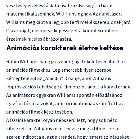
veszteségeivel és fájdalmával küzdve segít a fiatal
matematikai zseninek, Will Huntingnak. Az alakításért
Williams megkapta a legjobb férfi mellékszereplőnek járó
Oscar-díjat, elismerve képességét a komplex emberi
érzelmek hiteles ábrázolására.
Animációs karakterek életre keltése
Robin Williams hangja és energiája tökéletesen illett az
animációs filmekhez. Legismertebb ilyen szerepe
kétségtelenül az „Aladdin” Dzsinje, ahol Williams
improvizációs tehetsége új dimenziót adott a karakternek.
Az animátorok gyakran Williams spontán előadásához
igazították a rajzokat, ami forradalminak számított az
animációs filmek készítésében.
A Dzsini karakter olyan népszerű lett, hogy sok néző
kifejezetten Williams miatt nézte meg a filmet. Ez a
szerep indította el azt a trendet, hogy ismert színészeket