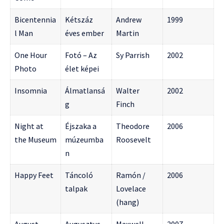
Bicentennia
Kétszáz
Andrew
1999
l Man
éves ember
Martin
One Hour
Fotó – Az
Sy Parrish
2002
Photo
élet képei
Insomnia
Álmatlansá
Walter
2002
g
Finch
Night at
Éjszaka a
Theodore
2006
the Museum
múzeumba
Roosevelt
n
Happy Feet
Táncoló
Ramón /
2006
talpak
Lovelace
(hang)