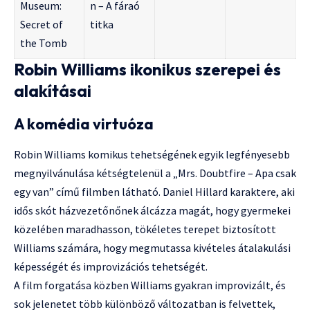
Museum:
n – A fáraó
Secret of
titka
the Tomb
Robin Williams ikonikus szerepei és
alakításai
A komédia virtuóza
Robin Williams komikus tehetségének egyik legfényesebb
megnyilvánulása kétségtelenül a „Mrs. Doubtfire – Apa csak
egy van” című filmben látható. Daniel Hillard karaktere, aki
idős skót házvezetőnőnek álcázza magát, hogy gyermekei
közelében maradhasson, tökéletes terepet biztosított
Williams számára, hogy megmutassa kivételes átalakulási
képességét és improvizációs tehetségét.
A film forgatása közben Williams gyakran improvizált, és
sok jelenetet több különböző változatban is felvettek,