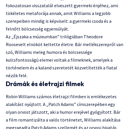
fokozatosan visszatalál elveszett gyermeki énjéhez, ami
tökéletes metaforája annak, amit Williams a legjobb
szerepeiben mindig is képviselt: a gyermeki csoda és a
felnőtt bölcsesség egyensúlyát.
Az „Éjszaka a múzeumban” trilógiában Theodore
Roosevelt elnököt keltette életre. Bár mellékszerepről van
szó, Williams meleg humora és bölcsessége
kulcsfontosságú elemei voltak a filmeknek, amelyek a
történelem és a kaland szeretetét közvetítették a fiatal
nézők felé.
Drámák és életrajzi filmek
Robin Williams számos életrajzi filmben is emlékezetes
alakítást nyújtott. A „Patch Adams” címszerepében egy
olyan orvost játszott, aki a humor erejével gyógyított. Bár
a film romantizálta a valós történetet, Williams alakítása
megragadta Patch Adams szellemét és az orvosi hivatás