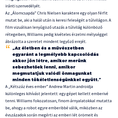
iránti szenvedélyét.
Az „Álomcsapda” Chris Nielsen karaktere egy olyan férfit
mutat be, aki a halál után is keresi feleségét a túlvilágon. A
film vizuálisan lenyűgöző utazás a túlvilág különböző
rétegeiben, Williams pedig kivételes érzelmi mélységgel
ábrázolta a szeretet mindent legyőző erejét.
„Az életben és a művészetben
egyaránt a legmélyebb kapcsolódás
akkor jön létre, amikor merünk
sebezhetőek lenni, amikor
megmutatjuk valódi önmagunkat
minden tökéletlenségünkkel együtt.”
A „Kétszáz éves ember” Andrew Martin androidja
különleges kihívást jelentett: egy gépet kellett emberivé
tenni. Williams fokozatosan, finom árnyalatokkal mutatta
be, ahogy a robot egyre emberibbé válik, miközben az
évszázadok során megérti az emberi lét örömeit és