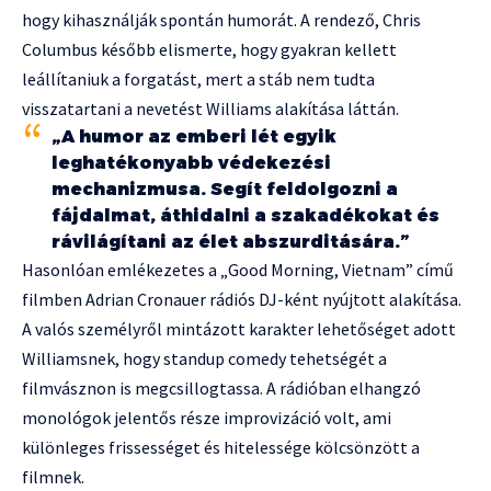
hogy kihasználják spontán humorát. A rendező, Chris
Columbus később elismerte, hogy gyakran kellett
leállítaniuk a forgatást, mert a stáb nem tudta
visszatartani a nevetést Williams alakítása láttán.
„A humor az emberi lét egyik
leghatékonyabb védekezési
mechanizmusa. Segít feldolgozni a
fájdalmat, áthidalni a szakadékokat és
rávilágítani az élet abszurditására.”
Hasonlóan emlékezetes a „Good Morning, Vietnam” című
filmben Adrian Cronauer rádiós DJ-ként nyújtott alakítása.
A valós személyről mintázott karakter lehetőséget adott
Williamsnek, hogy standup comedy tehetségét a
filmvásznon is megcsillogtassa. A rádióban elhangzó
monológok jelentős része improvizáció volt, ami
különleges frissességet és hitelessége kölcsönzött a
filmnek.