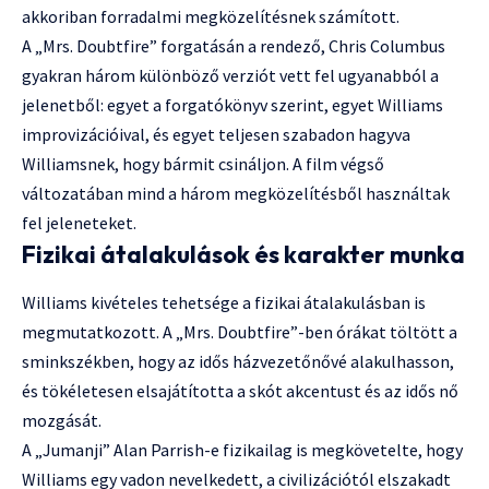
akkoriban forradalmi megközelítésnek számított.
A „Mrs. Doubtfire” forgatásán a rendező, Chris Columbus
gyakran három különböző verziót vett fel ugyanabból a
jelenetből: egyet a forgatókönyv szerint, egyet Williams
improvizációival, és egyet teljesen szabadon hagyva
Williamsnek, hogy bármit csináljon. A film végső
változatában mind a három megközelítésből használtak
fel jeleneteket.
Fizikai átalakulások és karakter munka
Williams kivételes tehetsége a fizikai átalakulásban is
megmutatkozott. A „Mrs. Doubtfire”-ben órákat töltött a
sminkszékben, hogy az idős házvezetőnővé alakulhasson,
és tökéletesen elsajátította a skót akcentust és az idős nő
mozgását.
A „Jumanji” Alan Parrish-e fizikailag is megkövetelte, hogy
Williams egy vadon nevelkedett, a civilizációtól elszakadt