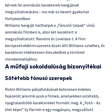
kérnek fel animációs karakterek hangjának
megszólaltatására – ma már ez bevett gyakorlat
Hollywoodban.
Williams hangját hallhatjuk a „Táncoló talpak” című
animációs filmben is, ahol két karaktert is
megszólaltatott: Ramónt és Lovelace-t. A film
környezetvédelmi üzenete közel állt Williams szívéhez, és
karakterei tökéletesen illeszkedtek a történet
mondanivalójához.
A műfaji sokoldalúság bizonyítékai
Sötétebb tónusú szerepek
Robin Williams pályafutásának különösen érdekes
fejezetét jelentik azok a filmek, amelyekben sötétebb,
nyugtalanítóbb karaktereket formált meg. A „Fotó – Az
élet képei” Sy Parrish-e egy magányos, megszállott