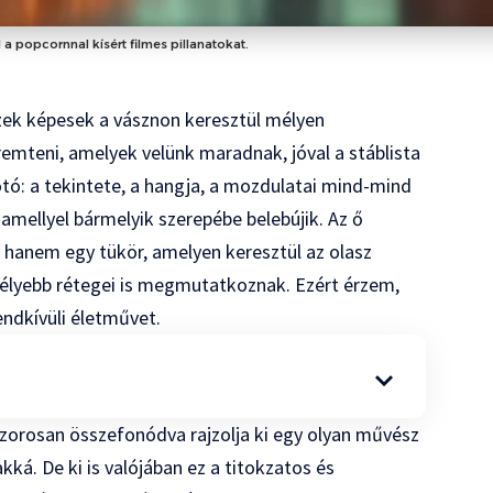
d a popcornnal kísért filmes pillanatokat.
ek képesek a vásznon keresztül mélyen
remteni, amelyek velünk maradnak, jóval a stáblista
kotó: a tekintete, a hangja, a mozdulatai mind-mind
amellyel bármelyik szerepébe belebújik. Az ő
hanem egy tükör, amelyen keresztül az olasz
mélyebb rétegei is megmutatkoznak. Ezért érzem,
endkívüli életművet.
m szorosan összefonódva rajzolja ki egy olyan művész
kká. De ki is valójában ez a titokzatos és