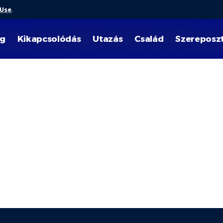
 Use
.
ég
Kikapcsolódás
Utazás
Család
Szereposz