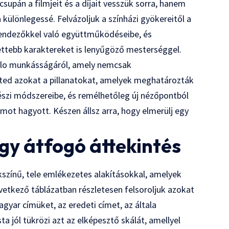
upán a filmjeit és a díjait vesszük sorra, hanem
 különlegessé. Felvázoljuk a színházi gyökereitől a
 rendezőkkel való együttműködéseibe, és
ttebb karaktereket is lenyűgöző mesterséggel.
illo munkásságáról, amely nemcsak
eted azokat a pillanatokat, amelyek meghatározták
észi módszereibe, és remélhetőleg új nézőpontból
ot hagyott. Készen állsz arra, hogy elmerülj egy
gy átfogó áttekintés
okszínű, tele emlékezetes alakításokkal, amelyek
etkező táblázatban részletesen felsoroljuk azokat
gyar címüket, az eredeti címet, az általa
a jól tükrözi azt az elképesztő skálát, amellyel