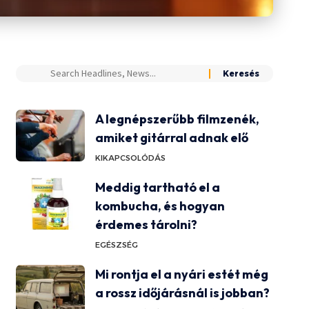
A legnépszerűbb filmzenék,
amiket gitárral adnak elő
KIKAPCSOLÓDÁS
Meddig tartható el a
kombucha, és hogyan
érdemes tárolni?
EGÉSZSÉG
Mi rontja el a nyári estét még
a rossz időjárásnál is jobban?