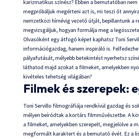
karizmatikus színész? Ebben a bemutatóban nem cs
megpróbáljuk megérteni azt is, mi teszi őt annyira
nemzetközi hírnévig vezető útját, bepillantunk a
megvizsgáljuk, hogyan formálja meg a legösszete
Olvasóként egy átfogó képet kaphatsz Toni Serv
információgazdag, hanem inspiráló is. Felfedezh
pályafutását, mélyebb betekintést nyerhetsz szín
láthatod majd azokat a filmeket, amelyekben nyom
kivételes tehetség világában?
Filmek és szerepek: e
Toni Servillo filmográfiája rendkívül gazdag és s
mélyen beíródtak a kortárs filmművészetbe. A köv
a filmeket, amelyekben szerepelt, megjelölve a ma
megformált karaktert és a bemutató évét. Ez a list