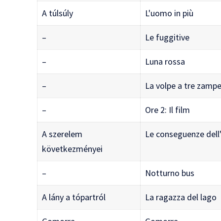
A túlsúly
L'uomo in più
–
Le fuggitive
–
Luna rossa
–
La volpe a tre zamp
–
Ore 2: Il film
A szerelem
Le conseguenze del
következményei
–
Notturno bus
A lány a tópartról
La ragazza del lago