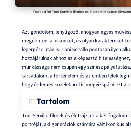
Fedezd fel Toni Servillo filmjeit és életét, miközben élveze
Azt gondolom, lenyűgöző, ahogyan egyes művész
megérinteni a lelkünket, és olyan karaktereket te
lepergése után is. Toni Servillo pontosan ilyen al
hozzájárulnak ahhoz az elképesztő hitelességhez, 
munkássága nem csupán egy színész pályafutása, 
társadalom, a történelem és az emberi lélek leg
hogy érdemes közelebbről is megvizsgálni ezt a r
Tartalom
Toni Servillo filmek és életrajz, ez a két fogalo
portréját, aki generációk számára vált ikonikus ala