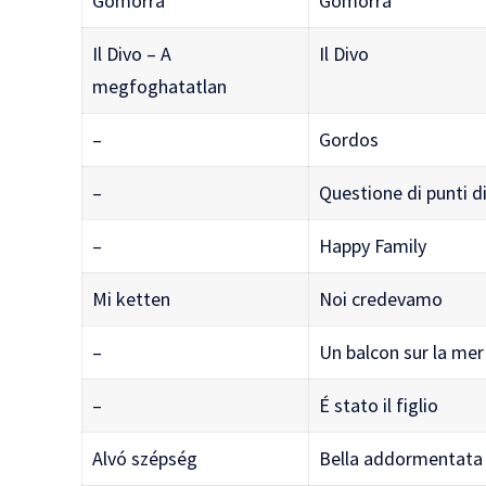
Gomorra
Gomorra
Il Divo – A
Il Divo
megfoghatatlan
–
Gordos
–
Questione di punti di
–
Happy Family
Mi ketten
Noi credevamo
–
Un balcon sur la mer
–
É stato il figlio
Alvó szépség
Bella addormentata