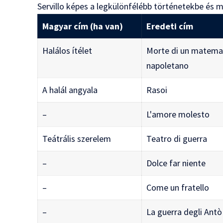
Servillo képes a legkülönfélébb történetekbe és mű
Magyar cím (ha van)
Eredeti cím
Halálos ítélet
Morte di un matema
napoletano
A halál angyala
Rasoi
–
L'amore molesto
Teátrális szerelem
Teatro di guerra
–
Dolce far niente
–
Come un fratello
–
La guerra degli Antò