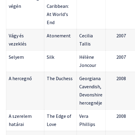
végén
Caribbean:
At World's
End
Vágy és
Atonement
Cecilia
2007
vezeklés
Tallis
Selyem
Silk
Hélène
2007
Joncour
A hercegnő
The Duchess
Georgiana
2008
Cavendish,
Devonshire
hercegnéje
A szerelem
The Edge of
Vera
2008
határai
Love
Phillips