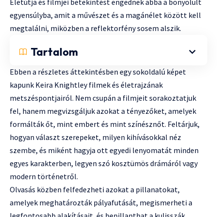
Életútja és filmjei betekintést engednek abba a bonyolult
egyensúlyba, amit a művészet és a magánélet között kell
megtalálni, miközben a reflektorfény sosem alszik.
Tartalom
Ebben a részletes áttekintésben egy sokoldalú képet
kapunk Keira Knightley filmek és életrajzának
metszéspontjairól. Nem csupán a filmjeit sorakoztatjuk
fel, hanem megvizsgáljuk azokat a tényezőket, amelyek
formálták őt, mint embert és mint színésznőt. Feltárjuk,
hogyan választ szerepeket, milyen kihívásokkal néz
szembe, és miként hagyja ott egyedi lenyomatát minden
egyes karakterben, legyen szó kosztümös drámáról vagy
modern történetről.
Olvasás közben felfedezheti azokat a pillanatokat,
amelyek meghatározták pályafutását, megismerheti a
legfontosabb alakításait, és bepillanthat a kulisszák