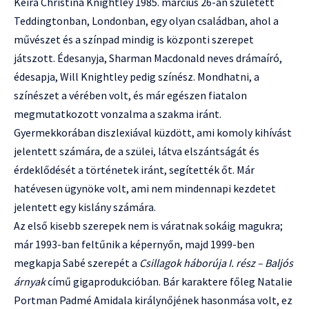
Keira Christina Knightley 1985. március 26-án született
Teddingtonban, Londonban, egy olyan családban, ahol a
művészet és a színpad mindig is központi szerepet
játszott. Édesanyja, Sharman Macdonald neves drámaíró,
édesapja, Will Knightley pedig színész. Mondhatni, a
színészet a vérében volt, és már egészen fiatalon
megmutatkozott vonzalma a szakma iránt.
Gyermekkorában diszlexiával küzdött, ami komoly kihívást
jelentett számára, de a szülei, látva elszántságát és
érdeklődését a történetek iránt, segítették őt. Már
hatévesen ügynöke volt, ami nem mindennapi kezdetet
jelentett egy kislány számára.
Az első kisebb szerepek nem is váratnak sokáig magukra;
már 1993-ban feltűnik a képernyőn, majd 1999-ben
megkapja Sabé szerepét a
Csillagok háborúja I. rész – Baljós
árnyak
című gigaprodukcióban. Bár karaktere főleg Natalie
Portman Padmé Amidala királynőjének hasonmása volt, ez