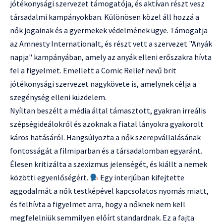
jótékonysági szervezet támogatója, és aktívan részt vesz
társadalmi kampányokban. Különösen közel áll hozzá a
nők jogainak és a gyermekek védelmének ügye. Támogatja
az Amnesty Internationalt, és részt vett a szervezet "Anyák
napja" kampányában, amely az anyák elleni erőszakra hívta
fel a figyelmet. Emellett a Comic Relief nevű brit
jótékonysági szervezet nagykövete is, amelynek célja a
szegénység elleni küzdelem.
Nyíltan beszélt a média által támasztott, gyakran irreális
szépségideálokról és azoknak a fiatal lányokra gyakorolt
káros hatásáról. Hangsúlyozta a nők szerepvállalásának
fontosságát a filmiparban és a társadalomban egyaránt.
Élesen kritizálta a szexizmus jelenségét, és kiállt a nemek
közötti egyenlőségért.
Egy interjúban kifejtette
aggodalmát a nők testképével kapcsolatos nyomás miatt,
és felhívta a figyelmet arra, hogy a nőknek nem kell
megfelelniük semmilyen előírt standardnak. Ez a fajta