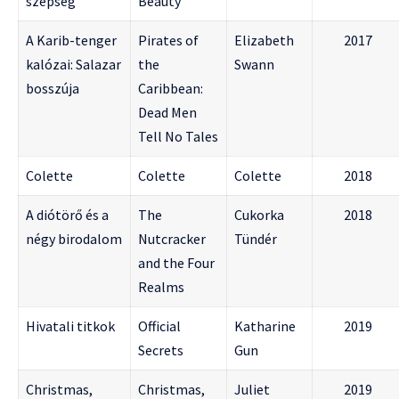
szépség
Beauty
A Karib-tenger
Pirates of
Elizabeth
2017
kalózai: Salazar
the
Swann
bosszúja
Caribbean:
Dead Men
Tell No Tales
Colette
Colette
Colette
2018
A diótörő és a
The
Cukorka
2018
négy birodalom
Nutcracker
Tündér
and the Four
Realms
Hivatali titkok
Official
Katharine
2019
Secrets
Gun
Christmas,
Christmas,
Juliet
2019