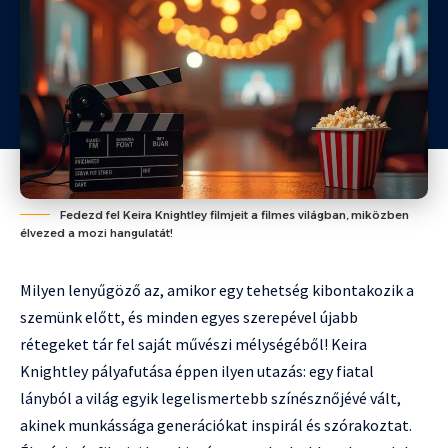
Fedezd fel Keira Knightley filmjeit a filmes világban, miközben
élvezed a mozi hangulatát!
Milyen lenyűgöző az, amikor egy tehetség kibontakozik a
szemünk előtt, és minden egyes szerepével újabb
rétegeket tár fel saját művészi mélységéből! Keira
Knightley pályafutása éppen ilyen utazás: egy fiatal
lányból a világ egyik legelismertebb színésznőjévé vált,
akinek munkássága generációkat inspirál és szórakoztat.