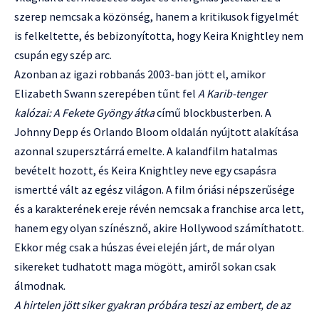
szerep nemcsak a közönség, hanem a kritikusok figyelmét
is felkeltette, és bebizonyította, hogy Keira Knightley nem
csupán egy szép arc.
Azonban az igazi robbanás 2003-ban jött el, amikor
Elizabeth Swann szerepében tűnt fel
A Karib-tenger
kalózai: A Fekete Gyöngy átka
című blockbusterben. A
Johnny Depp és Orlando Bloom oldalán nyújtott alakítása
azonnal szupersztárrá emelte. A kalandfilm hatalmas
bevételt hozott, és Keira Knightley neve egy csapásra
ismertté vált az egész világon. A film óriási népszerűsége
és a karakterének ereje révén nemcsak a franchise arca lett,
hanem egy olyan színésznő, akire Hollywood számíthatott.
Ekkor még csak a húszas évei elején járt, de már olyan
sikereket tudhatott maga mögött, amiről sokan csak
álmodnak.
A hirtelen jött siker gyakran próbára teszi az embert, de az