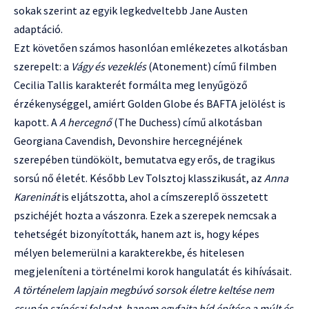
sokak szerint az egyik legkedveltebb Jane Austen
adaptáció.
Ezt követően számos hasonlóan emlékezetes alkotásban
szerepelt: a
Vágy és vezeklés
(Atonement) című filmben
Cecilia Tallis karakterét formálta meg lenyűgöző
érzékenységgel, amiért Golden Globe és BAFTA jelölést is
kapott. A
A hercegnő
(The Duchess) című alkotásban
Georgiana Cavendish, Devonshire hercegnéjének
szerepében tündökölt, bemutatva egy erős, de tragikus
sorsú nő életét. Később Lev Tolsztoj klasszikusát, az
Anna
Kareninát
is eljátszotta, ahol a címszereplő összetett
pszichéjét hozta a vászonra. Ezek a szerepek nemcsak a
tehetségét bizonyították, hanem azt is, hogy képes
mélyen belemerülni a karakterekbe, és hitelesen
megjeleníteni a történelmi korok hangulatát és kihívásait.
A történelem lapjain megbúvó sorsok életre keltése nem
csupán színészi feladat, hanem egyfajta híd építése a múlt és