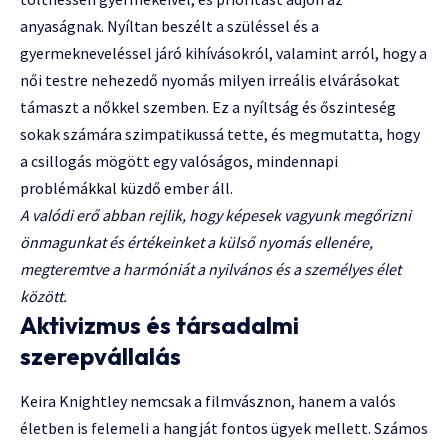
anyaságnak. Nyíltan beszélt a szüléssel és a
gyermekneveléssel járó kihívásokról, valamint arról, hogy a
női testre nehezedő nyomás milyen irreális elvárásokat
támaszt a nőkkel szemben. Ez a nyíltság és őszinteség
sokak számára szimpatikussá tette, és megmutatta, hogy
a csillogás mögött egy valóságos, mindennapi
problémákkal küzdő ember áll.
A valódi erő abban rejlik, hogy képesek vagyunk megőrizni
önmagunkat és értékeinket a külső nyomás ellenére,
megteremtve a harmóniát a nyilvános és a személyes élet
között.
Aktivizmus és társadalmi
szerepvállalás
Keira Knightley nemcsak a filmvásznon, hanem a valós
életben is felemeli a hangját fontos ügyek mellett. Számos