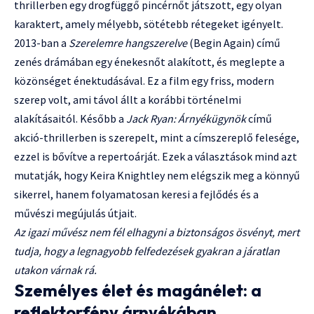
thrillerben egy drogfüggő pincérnőt játszott, egy olyan
karaktert, amely mélyebb, sötétebb rétegeket igényelt.
2013-ban a
Szerelemre hangszerelve
(Begin Again) című
zenés drámában egy énekesnőt alakított, és meglepte a
közönséget énektudásával. Ez a film egy friss, modern
szerep volt, ami távol állt a korábbi történelmi
alakításaitól. Később a
Jack Ryan: Árnyékügynök
című
akció-thrillerben is szerepelt, mint a címszereplő felesége,
ezzel is bővítve a repertoárját. Ezek a választások mind azt
mutatják, hogy Keira Knightley nem elégszik meg a könnyű
sikerrel, hanem folyamatosan keresi a fejlődés és a
művészi megújulás útjait.
Az igazi művész nem fél elhagyni a biztonságos ösvényt, mert
tudja, hogy a legnagyobb felfedezések gyakran a járatlan
utakon várnak rá.
Személyes élet és magánélet: a
reflektorfény árnyékában