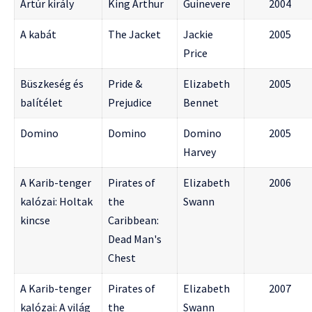
Artúr király
King Arthur
Guinevere
2004
A kabát
The Jacket
Jackie
2005
Price
Büszkeség és
Pride &
Elizabeth
2005
balítélet
Prejudice
Bennet
Domino
Domino
Domino
2005
Harvey
A Karib-tenger
Pirates of
Elizabeth
2006
kalózai: Holtak
the
Swann
kincse
Caribbean:
Dead Man's
Chest
A Karib-tenger
Pirates of
Elizabeth
2007
kalózai: A világ
the
Swann