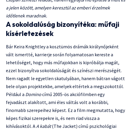
a jelen között, amelyen keresztül az emberi érzelmek
időtlenek maradnak.
A sokoldalúság bizonyítéka: műfaji
kísérletezések
Bár Keira Knightley a kosztümös drámák királynőjeként
vált ismertté, karrierje során folyamatosan kereste a
lehetőséget, hogy más műfajokban is kipróbálja magát,
ezzel bizonyítva sokoldalúságát és színészi merészségét.
Nem ragadt le egyetlen skatulyában, hanem bátran vágott
bele olyan projektekbe, amelyek eltértek a megszokottól.
Például a
Domino
című 2005-ös akciófilmben egy
fejvadászt alakított, ami éles váltás volt a korábbi,
finomabb szerepeihez képest. Ez a film megmutatta, hogy
képes fizikai szerepekre is, és nem riad vissza a
kihívásoktól. A
A kabát
(The Jacket) című pszichológiai