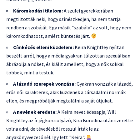
Káromkodási tilalom:
A szülei gyerekkorában
megtiltották neki, hogy színészkedjen, ha nem tartja
rendben a szobáját. Egy másik "szabály" az volt, hogy nem
káromkodhatott, amiért büntetés járt.
Címkézés elleni küzdelem:
Keira Knightley nyíltan
beszélt arról, hogy a média gyakran túlzottan szexuálisan
ábrázolja a nőket, és kiállt amellett, hogy a nők sokkal
többek, mint a testük.
A lázadó szerepek vonzása:
Gyakran vonzzák a lázadó,
erős női karakterek, akik küzdenek a társadalmi normák
ellen, és megpróbálják megtalálni a saját útjukat.
A nevének eredete:
A Keira nevet édesapja, Will
Knightley az ír jégkorcsolyázó, Kira Borodina után szerette
volna adni, de tévedésből rosszul írták le az
anyakönyvvezetőnél. Így lett "Keira".