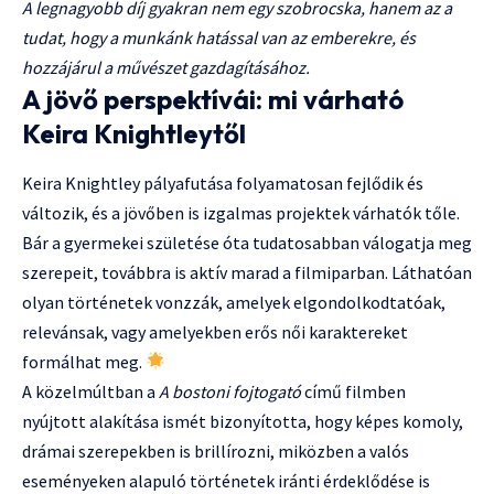
A legnagyobb díj gyakran nem egy szobrocska, hanem az a
tudat, hogy a munkánk hatással van az emberekre, és
hozzájárul a művészet gazdagításához.
A jövő perspektívái: mi várható
Keira Knightleytől
Keira Knightley pályafutása folyamatosan fejlődik és
változik, és a jövőben is izgalmas projektek várhatók tőle.
Bár a gyermekei születése óta tudatosabban válogatja meg
szerepeit, továbbra is aktív marad a filmiparban. Láthatóan
olyan történetek vonzzák, amelyek elgondolkodtatóak,
relevánsak, vagy amelyekben erős női karaktereket
formálhat meg.
A közelmúltban a
A bostoni fojtogató
című filmben
nyújtott alakítása ismét bizonyította, hogy képes komoly,
drámai szerepekben is brillírozni, miközben a valós
eseményeken alapuló történetek iránti érdeklődése is