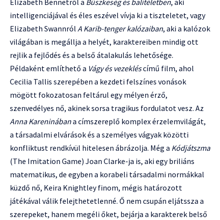
Elizabeth Bennetről a
Büszkeség és balítéletben
, aki
intelligenciájával és éles eszével vívja ki a tiszteletet, vagy
Elizabeth Swannról
A Karib-tenger kalózaiban
, aki a kalózok
világában is megállja a helyét, karaktereiben mindig ott
rejlik a fejlődés és a belső átalakulás lehetősége.
Példaként említhető a
Vágy és vezeklés
című film, ahol
Cecilia Tallis szerepében a kezdeti felszínes vonások
mögött fokozatosan feltárul egy mélyen érző,
szenvedélyes nő, akinek sorsa tragikus fordulatot vesz. Az
Anna Kareninában
a címszereplő komplex érzelemvilágát,
a társadalmi elvárások és a személyes vágyak közötti
konfliktust rendkívül hitelesen ábrázolja. Még a
Kódjátszma
(The Imitation Game) Joan Clarke-ja is, aki egy briliáns
matematikus, de egyben a korabeli társadalmi normákkal
küzdő nő, Keira Knightley finom, mégis határozott
játékával válik felejthetetlenné. Ő nem csupán eljátssza a
szerepeket, hanem megéli őket, bejárja a karakterek belső