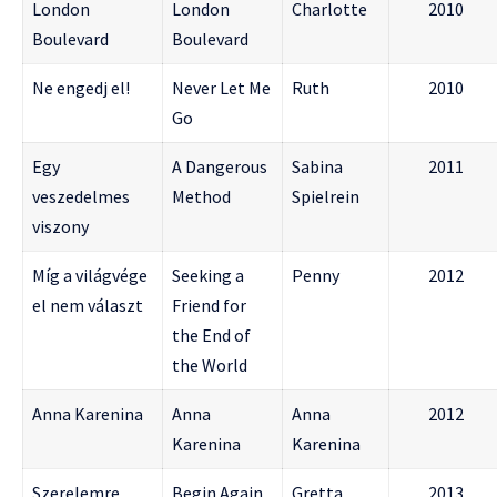
London
London
Charlotte
2010
Boulevard
Boulevard
Ne engedj el!
Never Let Me
Ruth
2010
Go
Egy
A Dangerous
Sabina
2011
veszedelmes
Method
Spielrein
viszony
Míg a világvége
Seeking a
Penny
2012
el nem választ
Friend for
the End of
the World
Anna Karenina
Anna
Anna
2012
Karenina
Karenina
Szerelemre
Begin Again
Gretta
2013