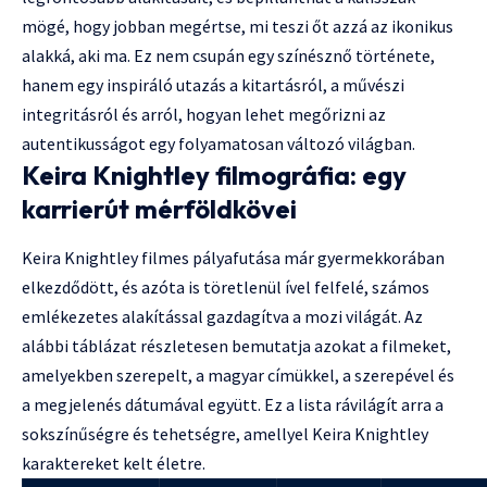
mögé, hogy jobban megértse, mi teszi őt azzá az ikonikus
alakká, aki ma. Ez nem csupán egy színésznő története,
hanem egy inspiráló utazás a kitartásról, a művészi
integritásról és arról, hogyan lehet megőrizni az
autentikusságot egy folyamatosan változó világban.
Keira Knightley filmográfia: egy
karrierút mérföldkövei
Keira Knightley filmes pályafutása már gyermekkorában
elkezdődött, és azóta is töretlenül ível felfelé, számos
emlékezetes alakítással gazdagítva a mozi világát. Az
alábbi táblázat részletesen bemutatja azokat a filmeket,
amelyekben szerepelt, a magyar címükkel, a szerepével és
a megjelenés dátumával együtt. Ez a lista rávilágít arra a
sokszínűségre és tehetségre, amellyel Keira Knightley
karaktereket kelt életre.