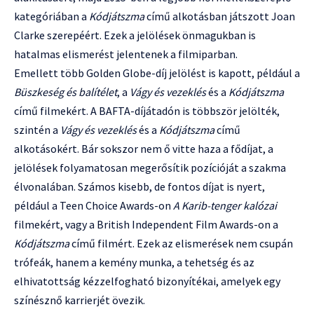
kategóriában a
Kódjátszma
című alkotásban játszott Joan
Clarke szerepéért. Ezek a jelölések önmagukban is
hatalmas elismerést jelentenek a filmiparban.
Emellett több Golden Globe-díj jelölést is kapott, például a
Büszkeség és balítélet
, a
Vágy és vezeklés
és a
Kódjátszma
című filmekért. A BAFTA-díjátadón is többször jelölték,
szintén a
Vágy és vezeklés
és a
Kódjátszma
című
alkotásokért. Bár sokszor nem ő vitte haza a fődíjat, a
jelölések folyamatosan megerősítik pozícióját a szakma
élvonalában. Számos kisebb, de fontos díjat is nyert,
például a Teen Choice Awards-on
A Karib-tenger kalózai
filmekért, vagy a British Independent Film Awards-on a
Kódjátszma
című filmért. Ezek az elismerések nem csupán
trófeák, hanem a kemény munka, a tehetség és az
elhivatottság kézzelfogható bizonyítékai, amelyek egy
színésznő karrierjét övezik.