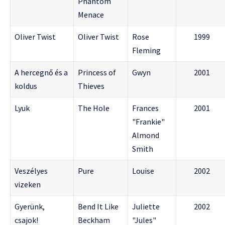
Phantom
Menace
Oliver Twist
Oliver Twist
Rose
1999
Fleming
A hercegnő és a
Princess of
Gwyn
2001
koldus
Thieves
Lyuk
The Hole
Frances
2001
"Frankie"
Almond
Smith
Veszélyes
Pure
Louise
2002
vizeken
Gyerünk,
Bend It Like
Juliette
2002
csajok!
Beckham
"Jules"