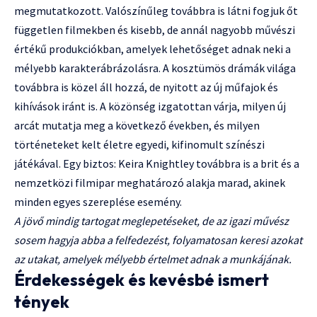
megmutatkozott. Valószínűleg továbbra is látni fogjuk őt
független filmekben és kisebb, de annál nagyobb művészi
értékű produkciókban, amelyek lehetőséget adnak neki a
mélyebb karakterábrázolásra. A kosztümös drámák világa
továbbra is közel áll hozzá, de nyitott az új műfajok és
kihívások iránt is. A közönség izgatottan várja, milyen új
arcát mutatja meg a következő években, és milyen
történeteket kelt életre egyedi, kifinomult színészi
játékával. Egy biztos: Keira Knightley továbbra is a brit és a
nemzetközi filmipar meghatározó alakja marad, akinek
minden egyes szereplése esemény.
A jövő mindig tartogat meglepetéseket, de az igazi művész
sosem hagyja abba a felfedezést, folyamatosan keresi azokat
az utakat, amelyek mélyebb értelmet adnak a munkájának.
Érdekességek és kevésbé ismert
tények