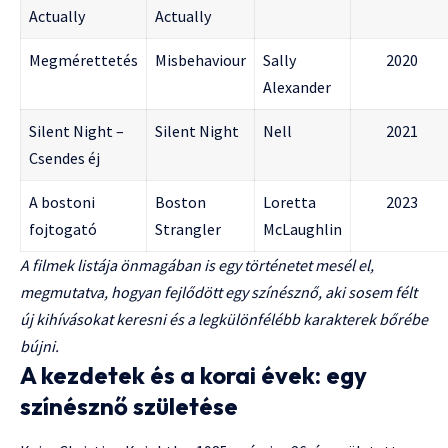
Actually
Actually
Megmérettetés
Misbehaviour
Sally
2020
Alexander
Silent Night –
Silent Night
Nell
2021
Csendes éj
A bostoni
Boston
Loretta
2023
fojtogató
Strangler
McLaughlin
A filmek listája önmagában is egy történetet mesél el,
megmutatva, hogyan fejlődött egy színésznő, aki sosem félt
új kihívásokat keresni és a legkülönfélébb karakterek bőrébe
bújni.
A kezdetek és a korai évek: egy
színésznő születése