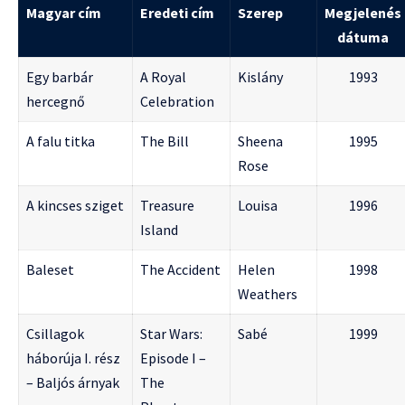
Magyar cím
Eredeti cím
Szerep
Megjelenés
dátuma
Egy barbár
A Royal
Kislány
1993
hercegnő
Celebration
A falu titka
The Bill
Sheena
1995
Rose
A kincses sziget
Treasure
Louisa
1996
Island
Baleset
The Accident
Helen
1998
Weathers
Csillagok
Star Wars:
Sabé
1999
háborúja I. rész
Episode I –
– Baljós árnyak
The