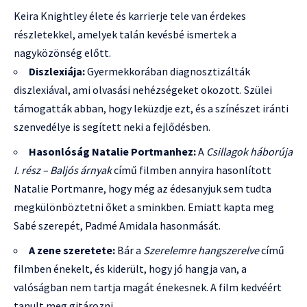
Keira Knightley élete és karrierje tele van érdekes
részletekkel, amelyek talán kevésbé ismertek a
nagyközönség előtt.
Diszlexiája:
Gyermekkorában diagnosztizálták
diszlexiával, ami olvasási nehézségeket okozott. Szülei
támogatták abban, hogy leküzdje ezt, és a színészet iránti
szenvedélye is segített neki a fejlődésben.
Hasonlóság Natalie Portmanhez:
A
Csillagok háborúja
I. rész – Baljós árnyak
című filmben annyira hasonlított
Natalie Portmanre, hogy még az édesanyjuk sem tudta
megkülönböztetni őket a sminkben. Emiatt kapta meg
Sabé szerepét, Padmé Amidala hasonmását.
A zene szeretete:
Bár a
Szerelemre hangszerelve
című
filmben énekelt, és kiderült, hogy jó hangja van, a
valóságban nem tartja magát énekesnek. A film kedvéért
tanult meg gitározni.