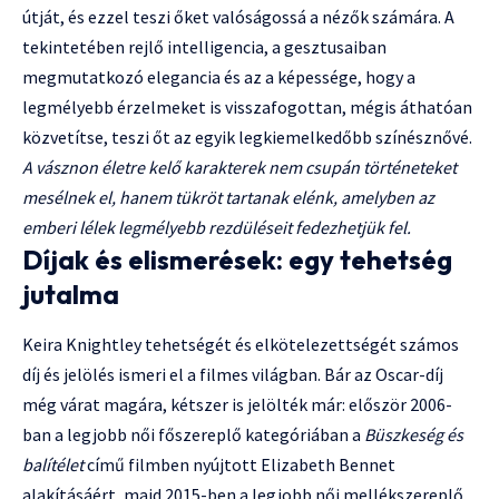
útját, és ezzel teszi őket valóságossá a nézők számára. A
tekintetében rejlő intelligencia, a gesztusaiban
megmutatkozó elegancia és az a képessége, hogy a
legmélyebb érzelmeket is visszafogottan, mégis áthatóan
közvetítse, teszi őt az egyik legkiemelkedőbb színésznővé.
A vásznon életre kelő karakterek nem csupán történeteket
mesélnek el, hanem tükröt tartanak elénk, amelyben az
emberi lélek legmélyebb rezdüléseit fedezhetjük fel.
Díjak és elismerések: egy tehetség
jutalma
Keira Knightley tehetségét és elkötelezettségét számos
díj és jelölés ismeri el a filmes világban. Bár az Oscar-díj
még várat magára, kétszer is jelölték már: először 2006-
ban a legjobb női főszereplő kategóriában a
Büszkeség és
balítélet
című filmben nyújtott Elizabeth Bennet
alakításáért, majd 2015-ben a legjobb női mellékszereplő