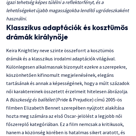
igazi tehetség képes túlélni a reflektorfényt, és a
lehetőségeket újabb magasságokba lendítő ugródeszkaként
használni.
Klasszikus adaptációk és kosztümös
drámák királynője
Keira Knightley neve szinte összeforrt a kosztümös
drámák és a klasszikus irodalmi adaptációk világával.
Különlegesen alkalmasnak bizonyult ezekre a szerepekre,
köszönhetően kifinomult megjelenésének, elegáns
tartásának és annak a képességének, hogy a múlt századok
női karaktereinek összetett érzelmeit hitelesen ábrázolja.
A
Büszkeség és balítélet
(Pride & Prejudice) című 2005-ös
filmben Elizabeth Bennet szerepében nyújtott alakítása
hozta meg számára az első Oscar-jelölést a legjobb női
főszereplő kategóriában. Ez a film nemcsak a kritikusok,
hanem a közönség körében is hatalmas sikert aratott, és