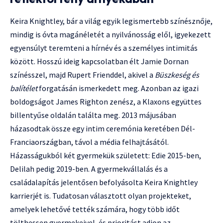
Keira Knightley, bár a világ egyik legismertebb színésznője,
mindig is óvta magánéletét a nyilvánosság elől, igyekezett
egyensúlyt teremteni a hírnév és a személyes intimitás
között. Hosszú ideig kapcsolatban élt Jamie Dornan
színésszel, majd Rupert Frienddel, akivel a
Büszkeség és
balítélet
forgatásán ismerkedett meg. Azonban az igazi
boldogságot James Righton zenész, a Klaxons együttes
billentyűse oldalán találta meg. 2013 májusában
házasodtak össze egy intim ceremónia keretében Dél-
Franciaországban, távol a média felhajtásától.
Házasságukból két gyermekük született: Edie 2015-ben,
Delilah pedig 2019-ben. A gyermekvállalás és a
családalapítás jelentősen befolyásolta Keira Knightley
karrierjét is. Tudatosan választott olyan projekteket,
amelyek lehetővé tették számára, hogy több időt
tölthessen gyermekeivel, és prioritást adjon az