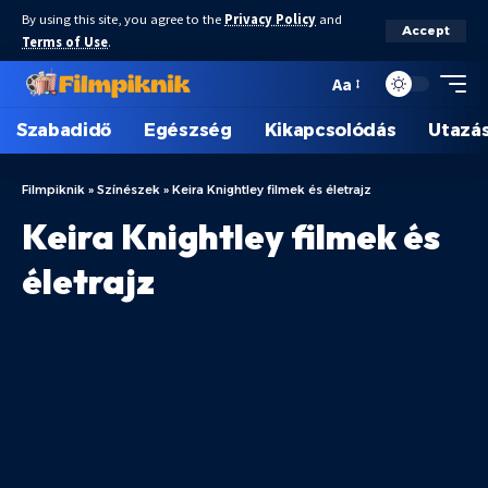
By using this site, you agree to the
Privacy Policy
and
Accept
Terms of Use
.
Aa
Szabadidő
Egészség
Kikapcsolódás
Utazá
Filmpiknik
»
Színészek
»
Keira Knightley filmek és életrajz
Keira Knightley filmek és
életrajz