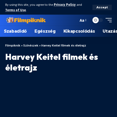
By using this site, you agree to the
Privacy Policy
and
Accept
Terms of Use
.
Aa
Szabadidő
Egészség
Kikapcsolódás
Utazá
Filmpiknik
»
Színészek
»
Harvey Keitel filmek és életrajz
Harvey Keitel filmek és
életrajz