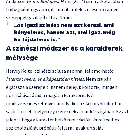
Anderson
Grand Budapest Hotel
(2014) című alkotásában
Ludwigként egy apró, de annál emlékezetesebb cameo
szereppel gazdagította a filmet.
„Az igazi színész nem azt keresi, ami
kényelmes, hanem azt, ami igaz, még
ha fájdalmas is.”
A színészi módszer és a karakterek
mélysége
Harvey Keitel színészi stílusa azonnal felismerhető:
intenzív, nyers, és elképesztően hiteles
. Nem csupán
eljátssza a szerepeit, hanem beléjük költözik, minden
porcikájával átadja magát a karakternek. A
módszerszínészet elvei, amelyeket az Actors Studio-ban
sajátított el, mélyen gyökereznek a munkásságában. Ez azt
jelenti, hogy a karakter belső motivációit, érzelmeit és
pszichológiáját próbálja feltárni, gyakran saját