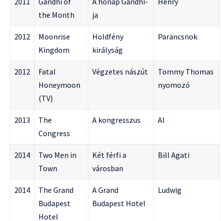
2011
Gandhi of
A hónap Gandhi-
Henry
the Month
ja
2012
Moonrise
Holdfény
Parancsnok
Kingdom
királyság
2012
Fatal
Végzetes nászút
Tommy Thomas
Honeymoon
nyomozó
(TV)
2013
The
A kongresszus
Al
Congress
2014
Two Men in
Két férfi a
Bill Agati
Town
városban
2014
The Grand
A Grand
Ludwig
Budapest
Budapest Hotel
Hotel