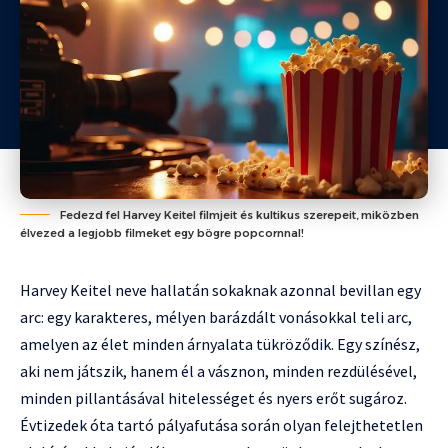
Fedezd fel Harvey Keitel filmjeit és kultikus szerepeit, miközben
élvezed a legjobb filmeket egy bögre popcornnal!
Harvey Keitel neve hallatán sokaknak azonnal bevillan egy
arc: egy karakteres, mélyen barázdált vonásokkal teli arc,
amelyen az élet minden árnyalata tükröződik. Egy színész,
aki nem játszik, hanem él a vásznon, minden rezdülésével,
minden pillantásával hitelességet és nyers erőt sugároz.
Évtizedek óta tartó pályafutása során olyan felejthetetlen