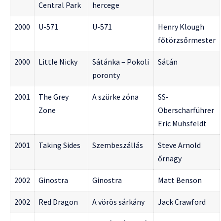
Central Park
hercege
2000
U-571
U-571
Henry Klough
főtörzsőrmester
2000
Little Nicky
Sátánka – Pokoli
Sátán
poronty
2001
The Grey
A szürke zóna
SS-
Zone
Oberscharführer
Eric Muhsfeldt
2001
Taking Sides
Szembeszállás
Steve Arnold
őrnagy
2002
Ginostra
Ginostra
Matt Benson
2002
Red Dragon
A vörös sárkány
Jack Crawford