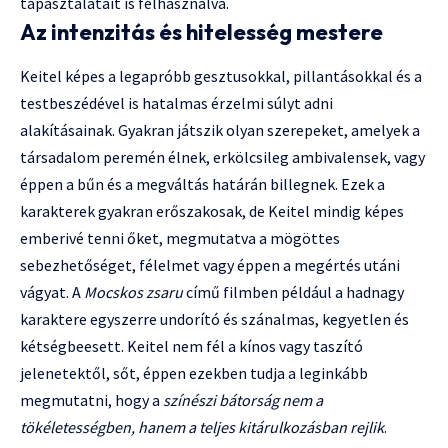
tapasztalatait is felhasználva.
Az intenzitás és hitelesség mestere
Keitel képes a legapróbb gesztusokkal, pillantásokkal és a
testbeszédével is hatalmas érzelmi súlyt adni
alakításainak. Gyakran játszik olyan szerepeket, amelyek a
társadalom peremén élnek, erkölcsileg ambivalensek, vagy
éppen a bűn és a megváltás határán billegnek. Ezek a
karakterek gyakran erőszakosak, de Keitel mindig képes
emberivé tenni őket, megmutatva a mögöttes
sebezhetőséget, félelmet vagy éppen a megértés utáni
vágyat. A
Mocskos zsaru
című filmben például a hadnagy
karaktere egyszerre undorító és szánalmas, kegyetlen és
kétségbeesett. Keitel nem fél a kínos vagy taszító
jelenetektől, sőt, éppen ezekben tudja a leginkább
megmutatni, hogy a
színészi bátorság nem a
tökéletességben, hanem a teljes kitárulkozásban rejlik
.