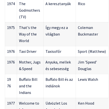
1974
The
A keresztanyák
Rico
Godmothers
(TV)
1975
That's the
Így megy ez a
Coleman
Way of the
világban
Buckmaster
World
1976
Taxi Driver
Taxisofőr
Sport (Matthew)
1976
Mother, Jugs
Anyuka, mellek
Jim 'Speed'
& Speed
és sebesesség
Douglas
19
Buffalo Bill
Buffalo Bill és az
Lewis Walsh
76
and the
indiánok
Indians
1977
Welcome to
Üdvözlet Los
Ken Hood