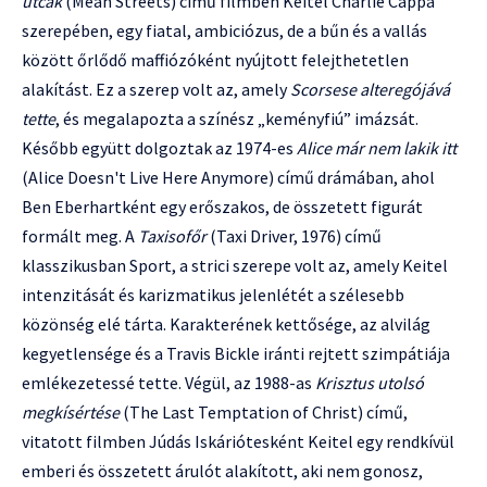
utcák
(Mean Streets) című filmben Keitel Charlie Cappa
szerepében, egy fiatal, ambiciózus, de a bűn és a vallás
között őrlődő maffiózóként nyújtott felejthetetlen
alakítást. Ez a szerep volt az, amely
Scorsese alteregójává
tette
, és megalapozta a színész „keményfiú” imázsát.
Később együtt dolgoztak az 1974-es
Alice már nem lakik itt
(Alice Doesn't Live Here Anymore) című drámában, ahol
Ben Eberhartként egy erőszakos, de összetett figurát
formált meg. A
Taxisofőr
(Taxi Driver, 1976) című
klasszikusban Sport, a strici szerepe volt az, amely Keitel
intenzitását és karizmatikus jelenlétét a szélesebb
közönség elé tárta. Karakterének kettősége, az alvilág
kegyetlensége és a Travis Bickle iránti rejtett szimpátiája
emlékezetessé tette. Végül, az 1988-as
Krisztus utolsó
megkísértése
(The Last Temptation of Christ) című,
vitatott filmben Júdás Iskáriótesként Keitel egy rendkívül
emberi és összetett árulót alakított, aki nem gonosz,