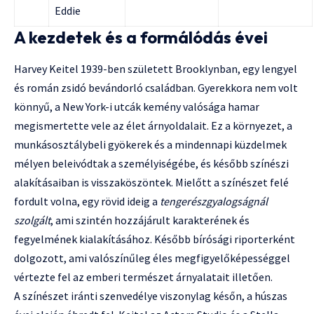
Eddie
A kezdetek és a formálódás évei
Harvey Keitel 1939-ben született Brooklynban, egy lengyel
és román zsidó bevándorló családban. Gyerekkora nem volt
könnyű, a New York-i utcák kemény valósága hamar
megismertette vele az élet árnyoldalait. Ez a környezet, a
munkásosztálybeli gyökerek és a mindennapi küzdelmek
mélyen beleivódtak a személyiségébe, és később színészi
alakításaiban is visszaköszöntek. Mielőtt a színészet felé
fordult volna, egy rövid ideig a
tengerészgyalogságnál
szolgált
, ami szintén hozzájárult karakterének és
fegyelmének kialakításához. Később bírósági riporterként
dolgozott, ami valószínűleg éles megfigyelőképességgel
vértezte fel az emberi természet árnyalatait illetően.
A színészet iránti szenvedélye viszonylag későn, a húszas