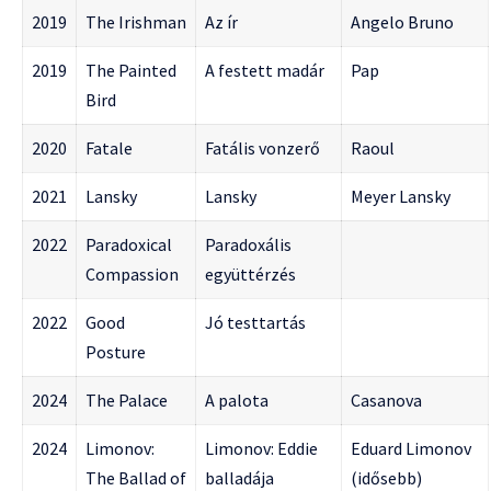
2019
The Irishman
Az ír
Angelo Bruno
2019
The Painted
A festett madár
Pap
Bird
2020
Fatale
Fatális vonzerő
Raoul
2021
Lansky
Lansky
Meyer Lansky
2022
Paradoxical
Paradoxális
Compassion
együttérzés
2022
Good
Jó testtartás
Posture
2024
The Palace
A palota
Casanova
2024
Limonov:
Limonov: Eddie
Eduard Limonov
The Ballad of
balladája
(idősebb)