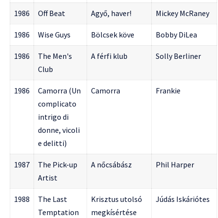
1986
Off Beat
Agyő, haver!
Mickey McRaney
1986
Wise Guys
Bölcsek köve
Bobby DiLea
1986
The Men's
A férfi klub
Solly Berliner
Club
1986
Camorra (Un
Camorra
Frankie
complicato
intrigo di
donne, vicoli
e delitti)
1987
The Pick-up
A nőcsábász
Phil Harper
Artist
1988
The Last
Krisztus utolsó
Júdás Iskáriótes
Temptation
megkísértése