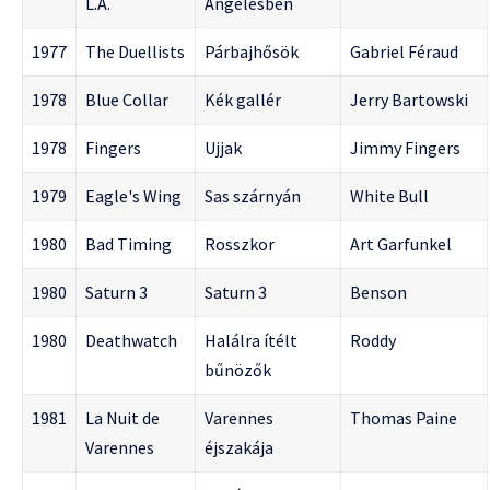
L.A.
Angelesben
1977
The Duellists
Párbajhősök
Gabriel Féraud
1978
Blue Collar
Kék gallér
Jerry Bartowski
1978
Fingers
Ujjak
Jimmy Fingers
1979
Eagle's Wing
Sas szárnyán
White Bull
1980
Bad Timing
Rosszkor
Art Garfunkel
1980
Saturn 3
Saturn 3
Benson
1980
Deathwatch
Halálra ítélt
Roddy
bűnözők
1981
La Nuit de
Varennes
Thomas Paine
Varennes
éjszakája