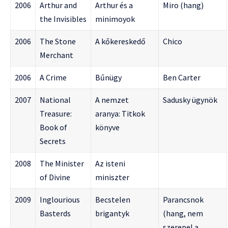
2006
Arthur and
Arthur és a
Miro (hang)
the Invisibles
minimoyok
2006
The Stone
A kőkereskedő
Chico
Merchant
2006
A Crime
Bűnügy
Ben Carter
2007
National
A nemzet
Sadusky ügynök
Treasure:
aranya: Titkok
Book of
könyve
Secrets
2008
The Minister
Az isteni
of Divine
miniszter
2009
Inglourious
Becstelen
Parancsnok
Basterds
brigantyk
(hang, nem
szerepel a