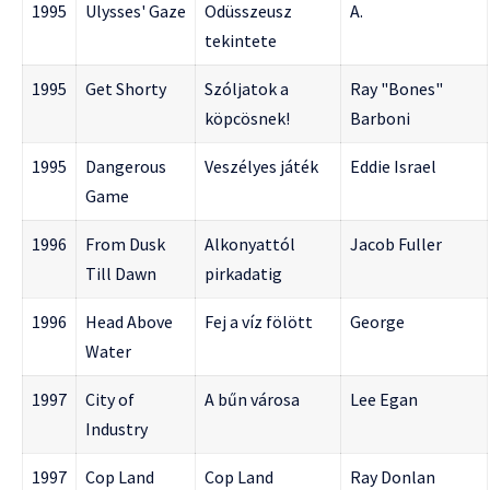
1995
Ulysses' Gaze
Odüsszeusz
A.
tekintete
1995
Get Shorty
Szóljatok a
Ray "Bones"
köpcösnek!
Barboni
1995
Dangerous
Veszélyes játék
Eddie Israel
Game
1996
From Dusk
Alkonyattól
Jacob Fuller
Till Dawn
pirkadatig
1996
Head Above
Fej a víz fölött
George
Water
1997
City of
A bűn városa
Lee Egan
Industry
1997
Cop Land
Cop Land
Ray Donlan