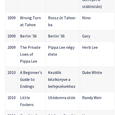
stáblistán)
2009
Wrong Turn
Rossz út Tahoe-
Nino
at Tahoe
ba
2009
Berlin '36
Berlin '36
Gary
2009
The Private
Pippa Lee négy
Herb Lee
Lives of
élete
Pippa Lee
2010
A Beginner's
Kezdők
Duke White
Guide to
kézikönyve a
Endings
befejezésekhez
2010
Little
Utódomra ütök
Randy Weir
Fockers