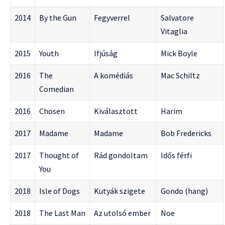
2014
By the Gun
Fegyverrel
Salvatore
Vitaglia
2015
Youth
Ifjúság
Mick Boyle
2016
The
A komédiás
Mac Schiltz
Comedian
2016
Chosen
Kiválasztott
Harim
2017
Madame
Madame
Bob Fredericks
2017
Thought of
Rád gondoltam
Idős férfi
You
2018
Isle of Dogs
Kutyák szigete
Gondo (hang)
2018
The Last Man
Az utolsó ember
Noe