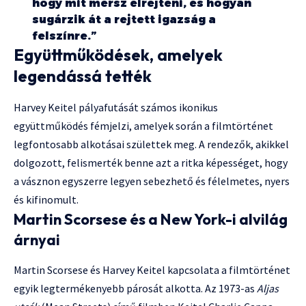
hogy mit mersz elrejteni, és hogyan
sugárzik át a rejtett igazság a
felszínre.”
Együttműködések, amelyek
legendássá tették
Harvey Keitel pályafutását számos ikonikus
együttműködés fémjelzi, amelyek során a filmtörténet
legfontosabb alkotásai születtek meg. A rendezők, akikkel
dolgozott, felismerték benne azt a ritka képességet, hogy
a vásznon egyszerre legyen sebezhető és félelmetes, nyers
és kifinomult.
Martin Scorsese és a New York-i alvilág
árnyai
Martin Scorsese és Harvey Keitel kapcsolata a filmtörténet
egyik legtermékenyebb párosát alkotta. Az 1973-as
Aljas