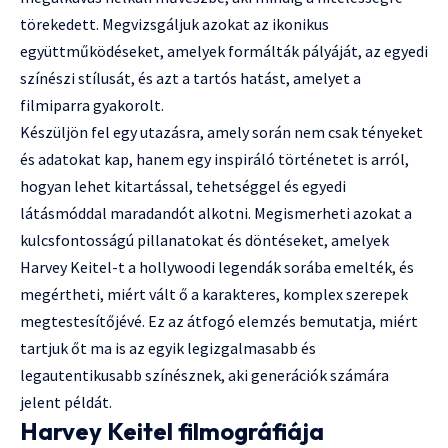
törekedett. Megvizsgáljuk azokat az ikonikus
együttműködéseket, amelyek formálták pályáját, az egyedi
színészi stílusát, és azt a tartós hatást, amelyet a
filmiparra gyakorolt.
Készüljön fel egy utazásra, amely során nem csak tényeket
és adatokat kap, hanem egy inspiráló történetet is arról,
hogyan lehet kitartással, tehetséggel és egyedi
látásmóddal maradandót alkotni. Megismerheti azokat a
kulcsfontosságú pillanatokat és döntéseket, amelyek
Harvey Keitel-t a hollywoodi legendák sorába emelték, és
megértheti, miért vált ő a karakteres, komplex szerepek
megtestesítőjévé. Ez az átfogó elemzés bemutatja, miért
tartjuk őt ma is az egyik legizgalmasabb és
legautentikusabb színésznek, aki generációk számára
jelent példát.
Harvey Keitel filmográfiája