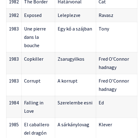
1982
The Border
Határvonal
Cat
1982
Exposed
Leleplezve
Ravasz
1983
Une pierre
Egy kő a szájban
Tony
dans la
bouche
1983
Copkiller
Zsarugyilkos
Fred O'Connor
hadnagy
1983
Corrupt
A korrupt
Fred O'Connor
hadnagy
1984
Falling in
Szerelembe esni
Ed
Love
1985
El caballero
A sárkánylovag
Klever
del dragón