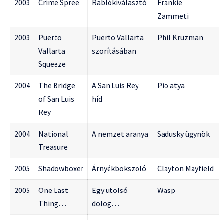
2003
Crime Spree
Rablókiválasztó
Frankie
Zammeti
2003
Puerto
Puerto Vallarta
Phil Kruzman
Vallarta
szorításában
Squeeze
2004
The Bridge
A San Luis Rey
Pio atya
of San Luis
híd
Rey
2004
National
A nemzet aranya
Sadusky ügynök
Treasure
2005
Shadowboxer
Árnyékbokszoló
Clayton Mayfield
2005
One Last
Egy utolsó
Wasp
Thing…
dolog…