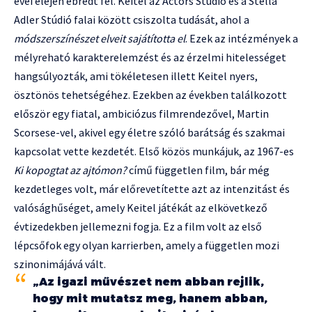
évei elején ébredt fel. Keitel az Actors Studio és a Stella
Adler Stúdió falai között csiszolta tudását, ahol a
módszerszínészet elveit sajátította el
. Ezek az intézmények a
mélyreható karakterelemzést és az érzelmi hitelességet
hangsúlyozták, ami tökéletesen illett Keitel nyers,
ösztönös tehetségéhez. Ezekben az években találkozott
először egy fiatal, ambiciózus filmrendezővel, Martin
Scorsese-vel, akivel egy életre szóló barátság és szakmai
kapcsolat vette kezdetét. Első közös munkájuk, az 1967-es
Ki kopogtat az ajtómon?
című független film, bár még
kezdetleges volt, már előrevetítette azt az intenzitást és
valósághűséget, amely Keitel játékát az elkövetkező
évtizedekben jellemezni fogja. Ez a film volt az első
lépcsőfok egy olyan karrierben, amely a független mozi
szinonimájává vált.
„Az igazi művészet nem abban rejlik,
hogy mit mutatsz meg, hanem abban,