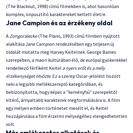
(The Blackout, 1998) című filmekben is, ahol hasonlóan
komplex, önpusztító karaktereket keltett életre.
Jane Campion és az érzékeny oldal
A
Zongoralecke
(The Piano, 1993) című filmben nyújtott
alakítása Jane Campion rendezésében egy teljesen új
oldalát mutatta meg Harvey Keitelnek. George Baines
szerepében, a maori kultúrában élő, de európai gyökerekkel
rendelkező férfiként Keitel
a nyers erőt és a mély
érzékenységet ötvözte
. Ez a szerep Oscar-jelölést hozott
neki a legjobb mellékszereplő kategóriában, és
bebizonyította, hogy képes a "keményfiú" szerepektől
eltérő, árnyaltabb karakterek megformálására is. A film
egy mélyen emberi történetet mesélt el, és Keitel
hozzájárulása a film érzelmi mélységéhez elengedhetetlen
volt.
Más emlékezetes alkotások és