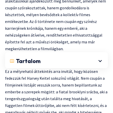
alakításokkal ajándékozott meg bennünket, amelyek nem
csupán szórakoztattak, hanem gondolkodásra is
késztettek, mélyen bevésődtek a kollektív filmes
emlékezetbe. Az ő története nem csupán egy színész
karrierjének krónikája, hanem egy emberé, aki a
nehézségeken átívelve, rendíthetetlen elhivatottsággal
építette fel azt a művészi örökséget, amely ma már
megkerülhetetlen a filmvilágban.
Tartalom
Ez a mélyreható áttekintés arra invitál, hogy közösen
fedezzük fel Harvey Keitel sokszínű világát. Nem csupán a
filmjeinek listáját vesszük sorra, hanem bepillantunk az
emberbe a szerepek mögött: a fiatal brooklyni srácba, aki a
tengerészgyalogság után találta meg hivatását, a
független filmek úttörőjébe, aki nem félt kísérletezni, és a
megalkuvás nélküli művészbe, aki mindig a hitelességre