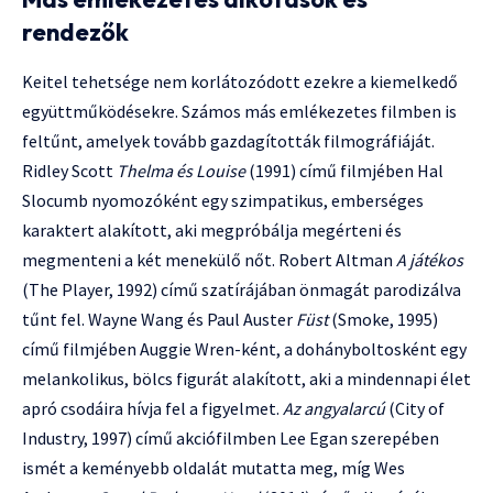
rendezők
Keitel tehetsége nem korlátozódott ezekre a kiemelkedő
együttműködésekre. Számos más emlékezetes filmben is
feltűnt, amelyek tovább gazdagították filmográfiáját.
Ridley Scott
Thelma és Louise
(1991) című filmjében Hal
Slocumb nyomozóként egy szimpatikus, emberséges
karaktert alakított, aki megpróbálja megérteni és
megmenteni a két menekülő nőt. Robert Altman
A játékos
(The Player, 1992) című szatírájában önmagát parodizálva
tűnt fel. Wayne Wang és Paul Auster
Füst
(Smoke, 1995)
című filmjében Auggie Wren-ként, a dohányboltosként egy
melankolikus, bölcs figurát alakított, aki a mindennapi élet
apró csodáira hívja fel a figyelmet.
Az angyalarcú
(City of
Industry, 1997) című akciófilmben Lee Egan szerepében
ismét a keményebb oldalát mutatta meg, míg Wes