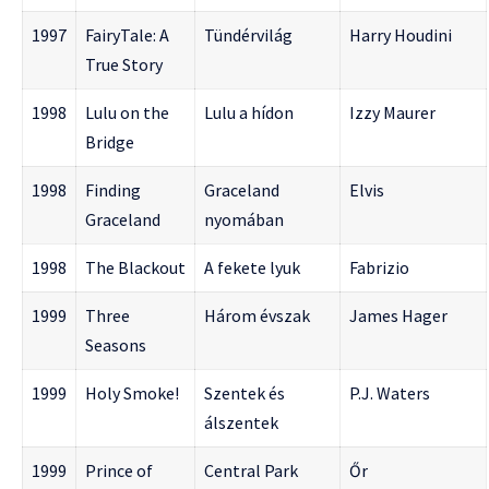
1997
FairyTale: A
Tündérvilág
Harry Houdini
True Story
1998
Lulu on the
Lulu a hídon
Izzy Maurer
Bridge
1998
Finding
Graceland
Elvis
Graceland
nyomában
1998
The Blackout
A fekete lyuk
Fabrizio
1999
Three
Három évszak
James Hager
Seasons
1999
Holy Smoke!
Szentek és
P.J. Waters
álszentek
1999
Prince of
Central Park
Őr