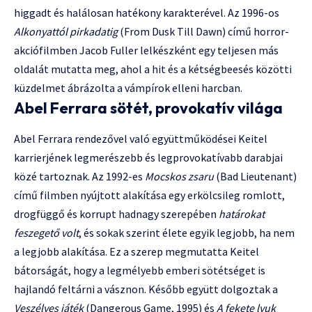
higgadt és halálosan hatékony karakterével. Az 1996-os
Alkonyattól pirkadatig
(From Dusk Till Dawn) című horror-
akciófilmben Jacob Fuller lelkészként egy teljesen más
oldalát mutatta meg, ahol a hit és a kétségbeesés közötti
küzdelmet ábrázolta a vámpírok elleni harcban.
Abel Ferrara sötét, provokatív világa
Abel Ferrara rendezővel való együttműködései Keitel
karrierjének legmerészebb és legprovokatívabb darabjai
közé tartoznak. Az 1992-es
Mocskos zsaru
(Bad Lieutenant)
című filmben nyújtott alakítása egy erkölcsileg romlott,
drogfüggő és korrupt hadnagy szerepében
határokat
feszegető volt
, és sokak szerint élete egyik legjobb, ha nem
a legjobb alakítása. Ez a szerep megmutatta Keitel
bátorságát, hogy a legmélyebb emberi sötétséget is
hajlandó feltárni a vásznon. Később együtt dolgoztak a
Veszélyes játék
(Dangerous Game, 1995) és
A fekete lyuk