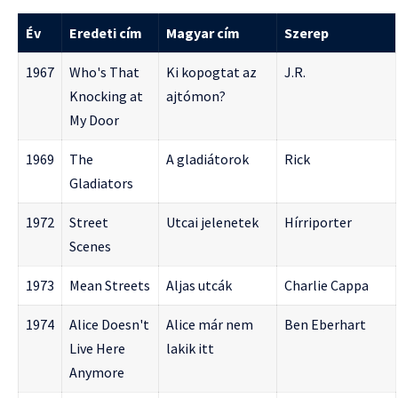
Év
Eredeti cím
Magyar cím
Szerep
1967
Who's That
Ki kopogtat az
J.R.
Knocking at
ajtómon?
My Door
1969
The
A gladiátorok
Rick
Gladiators
1972
Street
Utcai jelenetek
Hírriporter
Scenes
1973
Mean Streets
Aljas utcák
Charlie Cappa
1974
Alice Doesn't
Alice már nem
Ben Eberhart
Live Here
lakik itt
Anymore