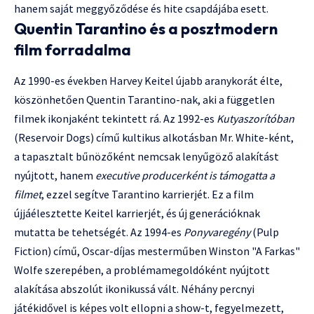
hanem saját meggyőződése és hite csapdájába esett.
Quentin Tarantino és a posztmodern
film forradalma
Az 1990-es években Harvey Keitel újabb aranykorát élte,
köszönhetően Quentin Tarantino-nak, aki a független
filmek ikonjaként tekintett rá. Az 1992-es
Kutyaszorítóban
(Reservoir Dogs) című kultikus alkotásban Mr. White-ként,
a tapasztalt bűnözőként nemcsak lenyűgöző alakítást
nyújtott, hanem
executive producerként is támogatta a
filmet
, ezzel segítve Tarantino karrierjét. Ez a film
újjáélesztette Keitel karrierjét, és új generációknak
mutatta be tehetségét. Az 1994-es
Ponyvaregény
(Pulp
Fiction) című, Oscar-díjas mesterműben Winston "A Farkas"
Wolfe szerepében, a problémamegoldóként nyújtott
alakítása abszolút ikonikussá vált. Néhány percnyi
játékidővel is képes volt ellopni a show-t, fegyelmezett,