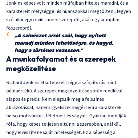
Jenkins képes volt minden műfajban hiteles maradni, és a
karaktereit mélységgel és nüanszokkal megtölteni, legyen
szó akár egy rövid cameo szerepről, akár egy komplex
főszerepről.
„A színészet arról szól, hogy nyitott
maradj minden lehetőségre, és hagyd,
hogy a történet vezessen.”
A munkafolyamat és a szerepek
megközelítése
Richard Jenkins elkötelezettsége a színjátszás iránt
példaértékű. A szerepek megközelítése során rendkívül
alapos és precíz. Nem elégszik meg a felszínes
ábrázolással, hanem igyekszik megérteni a karakterek
belső motivációit, félelmeit és vágyait. Gyakran mondják
róla, hogy képes teljesen eltűnni a szerepben, anélkül,
hogy elveszítené saját hitelességét. Ez a képesség a