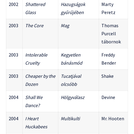
2002
Shattered
Hazugságok
Marty
Glass
gyűrűjében
Peretz
2003
The Core
Mag
Thomas
Purcell
tábornok
2003
Intolerable
Kegyetlen
Freddy
Cruelty
bánásmód
Bender
2003
Cheaper by the
Tucatjával
Shake
Dozen
olcsóbb
2004
Shall We
Hölgyválasz
Devine
Dance?
2004
I Heart
Multikulti
Mr. Hooten
Huckabees