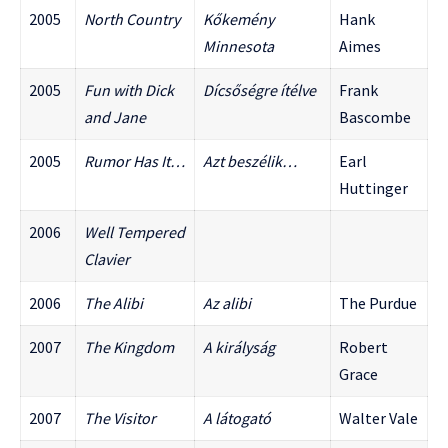
2005
North Country
Kőkemény
Hank
Minnesota
Aimes
2005
Fun with Dick
Dícsőségre ítélve
Frank
and Jane
Bascombe
2005
Rumor Has It…
Azt beszélik…
Earl
Huttinger
2006
Well Tempered
Clavier
2006
The Alibi
Az alibi
The Purdue
2007
The Kingdom
A királyság
Robert
Grace
2007
The Visitor
A látogató
Walter Vale