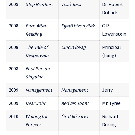
2008
Step Brothers
Tesó-tusa
Dr. Robert
Doback
2008
Burn After
Égető bizonyíték
G.P.
Reading
Lowenstein
2008
The Tale of
Cincin lovag
Principal
Despereaux
(hang)
2008
First Person
Singular
2009
Management
Management
Jerry
2009
Dear John
Kedves John!
Mr. Tyree
2010
Waiting for
Örökké várva
Richard
Forever
During