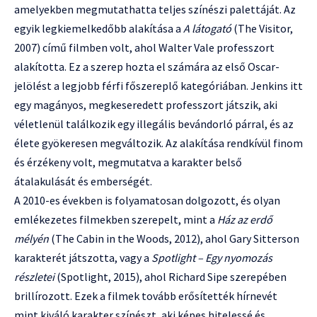
amelyekben megmutathatta teljes színészi palettáját. Az
egyik legkiemelkedőbb alakítása a
A látogató
(The Visitor,
2007) című filmben volt, ahol Walter Vale professzort
alakította. Ez a szerep hozta el számára az első Oscar-
jelölést a legjobb férfi főszereplő kategóriában. Jenkins itt
egy magányos, megkeseredett professzort játszik, aki
véletlenül találkozik egy illegális bevándorló párral, és az
élete gyökeresen megváltozik. Az alakítása rendkívül finom
és érzékeny volt, megmutatva a karakter belső
átalakulását és emberségét.
A 2010-es években is folyamatosan dolgozott, és olyan
emlékezetes filmekben szerepelt, mint a
Ház az erdő
mélyén
(The Cabin in the Woods, 2012), ahol Gary Sitterson
karakterét játszotta, vagy a
Spotlight – Egy nyomozás
részletei
(Spotlight, 2015), ahol Richard Sipe szerepében
brillírozott. Ezek a filmek tovább erősítették hírnevét
mint kiváló karakter színészt, aki képes hitelessé és