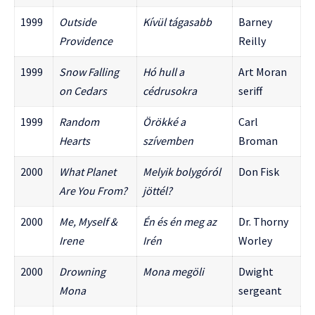
1999
Outside
Kívül tágasabb
Barney
Providence
Reilly
1999
Snow Falling
Hó hull a
Art Moran
on Cedars
cédrusokra
seriff
1999
Random
Örökké a
Carl
Hearts
szívemben
Broman
2000
What Planet
Melyik bolygóról
Don Fisk
Are You From?
jöttél?
2000
Me, Myself &
Én és én meg az
Dr. Thorny
Irene
Irén
Worley
2000
Drowning
Mona megöli
Dwight
Mona
sergeant