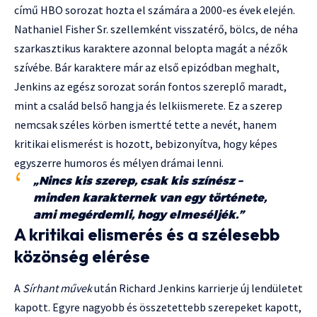
című HBO sorozat hozta el számára a 2000-es évek elején.
Nathaniel Fisher Sr. szellemként visszatérő, bölcs, de néha
szarkasztikus karaktere azonnal belopta magát a nézők
szívébe. Bár karaktere már az első epizódban meghalt,
Jenkins az egész sorozat során fontos szereplő maradt,
mint a család belső hangja és lelkiismerete. Ez a szerep
nemcsak széles körben ismertté tette a nevét, hanem
kritikai elismerést is hozott, bebizonyítva, hogy képes
egyszerre humoros és mélyen drámai lenni.
„Nincs kis szerep, csak kis színész –
minden karakternek van egy története,
ami megérdemli, hogy elmeséljék.”
A kritikai elismerés és a szélesebb
közönség elérése
A
Sírhant művek
után Richard Jenkins karrierje új lendületet
kapott. Egyre nagyobb és összetettebb szerepeket kapott,