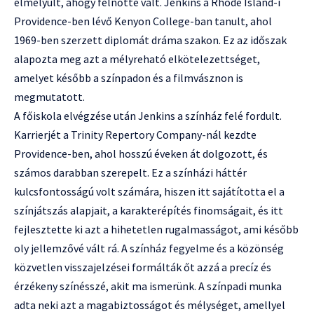
elmélyült, ahogy felnőtté vált. Jenkins a Rhode Island-i
Providence-ben lévő Kenyon College-ban tanult, ahol
1969-ben szerzett diplomát dráma szakon. Ez az időszak
alapozta meg azt a mélyreható elkötelezettséget,
amelyet később a színpadon és a filmvásznon is
megmutatott.
A főiskola elvégzése után Jenkins a színház felé fordult.
Karrierjét a Trinity Repertory Company-nál kezdte
Providence-ben, ahol hosszú éveken át dolgozott, és
számos darabban szerepelt. Ez a színházi háttér
kulcsfontosságú volt számára, hiszen itt sajátította el a
színjátszás alapjait, a karakterépítés finomságait, és itt
fejlesztette ki azt a hihetetlen rugalmasságot, ami később
oly jellemzővé vált rá. A színház fegyelme és a közönség
közvetlen visszajelzései formálták őt azzá a precíz és
érzékeny színésszé, akit ma ismerünk. A színpadi munka
adta neki azt a magabiztosságot és mélységet, amellyel