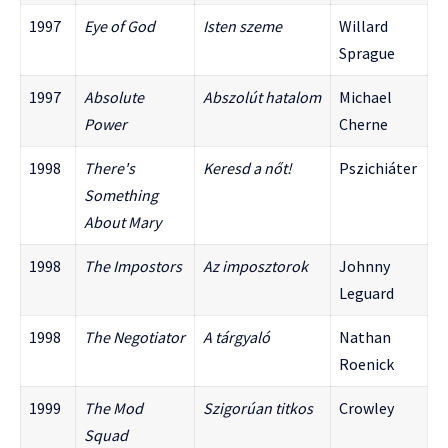
1997
Eye of God
Isten szeme
Willard
Sprague
1997
Absolute
Abszolút hatalom
Michael
Power
Cherne
1998
There's
Keresd a nőt!
Pszichiáter
Something
About Mary
1998
The Impostors
Az imposztorok
Johnny
Leguard
1998
The Negotiator
A tárgyaló
Nathan
Roenick
1999
The Mod
Szigorúan titkos
Crowley
Squad