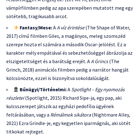
vámpírfilmben pedig az apa szerepében mutatott meg egy
sötétebb, tragikusabb arcot.
Fantasy/Mese:
A
A víz érintése
(The Shape of Water,
2017) című filmben Giles, a magányos, meleg szomszéd
szerepe hozta el számára a második Oscar-jelölést. Ez a
karakter mély empátiával és sebezhetőséggel ábrázolja az
elszigeteltséget és a barátság erejét. A
A Grincs
(The
Grinch, 2018) animációs filmben pedig a narrátor hangját
kölcsönözte, ezzel is bizonyítva sokoldalúságát.
Bűnügyi/Történelmi:
A
Spotlight – Egy nyomozás
részletei
(Spotlight, 2015) Richard Sipe-ja, egy pap, aki
kulcsszerepet játszik az egyházi pedofília ügyének
feltárásában, vagy a
Rémálmok sikátora
(Nightmare Alley,
2021) Ezra Grindle-je, egy kegyetlen iparmágnás, aki sötét
titkokat rejteget.