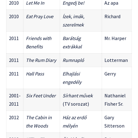
2010
Let Me In
Engedj be!
Az apa
2010
Eat Pray Love
Ízek, imák,
Richard
szerelmek
2011
Friends with
Barátság
Mr. Harper
Benefits
extrákkal
2011
The Rum Diary
Rumnapló
Lotterman
2011
Hall Pass
Elhajlási
Gerry
engedély
2001-
Six Feet Under
Sírhant művek
Nathaniel
2011
(TV sorozat)
Fisher Sr.
2012
The Cabin in
Ház az erdő
Gary
the Woods
mélyén
Sitterson