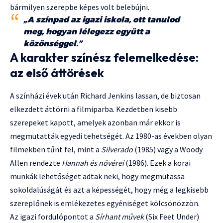
bármilyen szerepbe képes volt belebújni.
„A színpad az igazi iskola, ott tanulod
meg, hogyan lélegezz együtt a
közönséggel.”
A karakter színész felemelkedése:
az első áttörések
A színházi évek után Richard Jenkins lassan, de biztosan
elkezdett áttörni a filmiparba. Kezdetben kisebb
szerepeket kapott, amelyek azonban már ekkor is
megmutatták egyedi tehetségét. Az 1980-as években olyan
filmekben tűnt fel, mint a
Silverado
(1985) vagy a Woody
Allen rendezte
Hannah és nővérei
(1986). Ezek a korai
munkák lehetőséget adtak neki, hogy megmutassa
sokoldalúságát és azt a képességét, hogy még a legkisebb
szereplőnek is emlékezetes egyéniséget kölcsönözzön.
Az igazi fordulópontot a
Sírhant művek
(Six Feet Under)