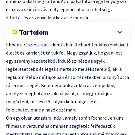
dimenziókkal megtölteni. Az ő pályafutása egy lenyűgöző
utazás a színjátszás mélységeibe, ahol a tehetség, a
kitartás és a szenvedély kéz a kézben jár.
Tartalom
Ebben a részletes áttekintésben Richard Jenkins rendkívüli
életét és karrierjét tárjuk fel. Megvizsgáljuk, hogyan lett
egy szerény kezdetekből induló színész az egyik
legkeresettebb és legelismertebb mellékszereplő, aki a
legkülönfélébb műfajokban és történetekben bizonyította
rátermettségét. Belemerülünk azokba a szerepekbe,
amelyek meghatározták pályáját, és megpróbáljuk
megérteni, mi teszi őt olyan különlegessé és
felejthetetlenné a nézők számára.
Ön egy olyan utazásra indul, amely során Richard Jenkins
filmes univerzumának minden szegletét felfedezzük.
Megtudhatja, melyek voltak a legfontosabb mérföldkövek