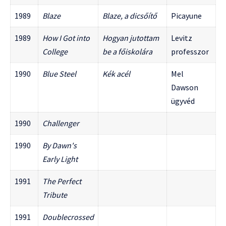
1989
Blaze
Blaze, a dicsőítő
Picayune
1989
How I Got into
Hogyan jutottam
Levitz
College
be a főiskolára
professzor
1990
Blue Steel
Kék acél
Mel
Dawson
ügyvéd
1990
Challenger
1990
By Dawn's
Early Light
1991
The Perfect
Tribute
1991
Doublecrossed