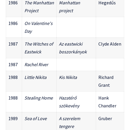
1986
The Manhattan
Manhattan
Hegedűs
Project
project
1986
On Valentine's
Day
1987
The Witches of
Az eastwicki
Clyde Alden
Eastwick
boszorkányok
1987
Rachel River
1988
Little Nikita
Kis Nikita
Richard
Grant
1988
Stealing Home
Hazatérő
Hank
szökevény
Chandler
1989
Sea of Love
A szerelem
Gruber
tengere