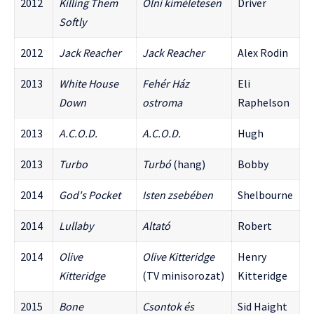
2012
Killing Them
Ölni kíméletesen
Driver
Softly
2012
Jack Reacher
Jack Reacher
Alex Rodin
2013
White House
Fehér Ház
Eli
Down
ostroma
Raphelson
2013
A.C.O.D.
A.C.O.D.
Hugh
2013
Turbo
Turbó
(hang)
Bobby
2014
God's Pocket
Isten zsebében
Shelbourne
2014
Lullaby
Altató
Robert
2014
Olive
Olive Kitteridge
Henry
Kitteridge
(TV minisorozat)
Kitteridge
2015
Bone
Csontok és
Sid Haight