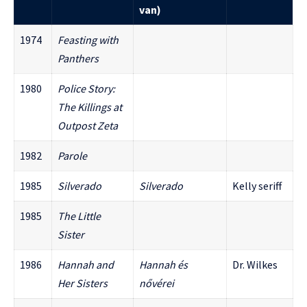
van)
1974
Feasting with
Panthers
1980
Police Story:
The Killings at
Outpost Zeta
1982
Parole
1985
Silverado
Silverado
Kelly seriff
1985
The Little
Sister
1986
Hannah and
Hannah és
Dr. Wilkes
Her Sisters
nővérei