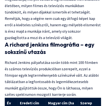
életében, milyen filmes és televíziós munkákban
tündökölt, és milyen díjakkal ismerték el tehetségét.
Reméljük, hogy a végére nem csak egy átfogó képet kap
erről a kivételes színészről, hanem egy mélyebb elismerést
is érez majd a munkája iránt, amely oly sokszor
gazdagította a mozi és a televízió világát.
A richard jenkins filmográfia – egy
sokszínű utazás
Richard Jenkins pályafutása során több mint 100 filmben
és számos televíziós produkcióban szerepelt, ezzel a
filmipar egyik legtermékenyebb színészévé vált. Az alábbi
táblázatban a legfontosabb és legemlékezetesebb
munkáit gyűjtöttük össze, hogy Ön is láthassa, milyen
széles spektrumon mozgott karrierje során.
Év
Eredeti cím
Magyar cím (ha
Szerep