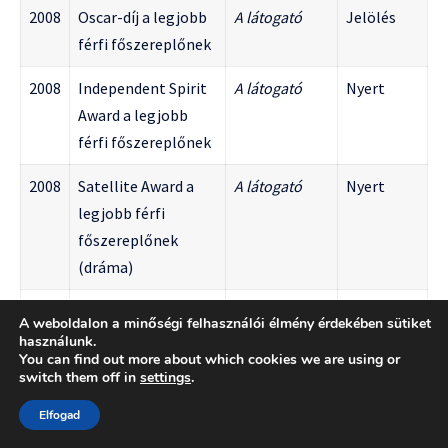
2008
Oscar-díj a legjobb
A látogató
Jelölés
férfi főszereplőnek
2008
Independent Spirit
A látogató
Nyert
Award a legjobb
férfi főszereplőnek
2008
Satellite Award a
A látogató
Nyert
legjobb férfi
főszereplőnek
(dráma)
2002
Emmy-díj a legjobb
Sírhant
Jelölés
A weboldalon a minőségi felhasználói élmény érdekében sütiket
férfi főszereplőnek
művek
használunk.
You can find out more about which cookies we are using or
(drámai sorozat)
switch them off in
settings
.
2006
Emmy-díj a legjobb
Sírhant
Jelölés
Elfogad
férfi főszereplőnek
művek