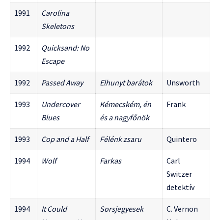
1991
Carolina
Skeletons
1992
Quicksand: No
Escape
1992
Passed Away
Elhunyt barátok
Unsworth
1993
Undercover
Kémecském, én
Frank
Blues
és a nagyfőnök
1993
Cop and a Half
Félénk zsaru
Quintero
1994
Wolf
Farkas
Carl
Switzer
detektív
1994
It Could
Sorsjegyesek
C. Vernon