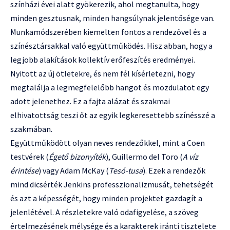
színházi évei alatt gyökerezik, ahol megtanulta, hogy
minden gesztusnak, minden hangsúlynak jelentősége van.
Munkamódszerében kiemelten fontos a rendezővel és a
színésztársakkal való együttműködés. Hisz abban, hogy a
legjobb alakítások kollektív erőfeszítés eredményei.
Nyitott az új ötletekre, és nem fél kísérletezni, hogy
megtalálja a legmegfelelőbb hangot és mozdulatot egy
adott jelenethez. Ez a fajta alázat és szakmai
elhivatottság teszi őt az egyik legkeresettebb színésszé a
szakmában.
Együttműködött olyan neves rendezőkkel, mint a Coen
testvérek (
Égető bizonyíték
), Guillermo del Toro (
A víz
érintése
) vagy Adam McKay (
Tesó-tusa
). Ezek a rendezők
mind dicsérték Jenkins professzionalizmusát, tehetségét
és azt a képességét, hogy minden projektet gazdagít a
jelenlétével. A részletekre való odafigyelése, a szöveg
értelmezésének mélysége és a karakterek iránti tisztelete