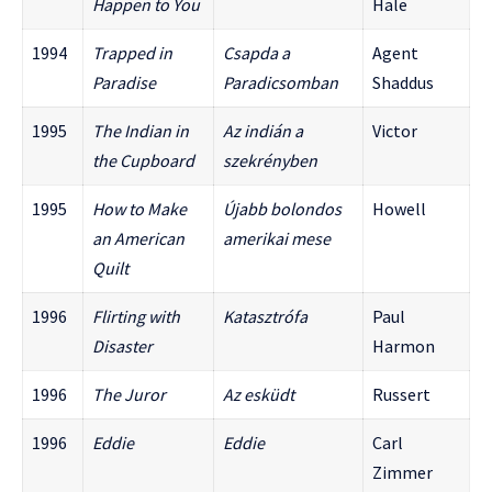
Happen to You
Hale
1994
Trapped in
Csapda a
Agent
Paradise
Paradicsomban
Shaddus
1995
The Indian in
Az indián a
Victor
the Cupboard
szekrényben
1995
How to Make
Újabb bolondos
Howell
an American
amerikai mese
Quilt
1996
Flirting with
Katasztrófa
Paul
Disaster
Harmon
1996
The Juror
Az esküdt
Russert
1996
Eddie
Eddie
Carl
Zimmer