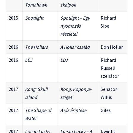
Tomahawk
skalpok
2015
Spotlight
Spotlight – Egy
Richard
nyomozás
Sipe
részletei
2016
The Hollars
A Hollar család
Don Hollar
2016
LBJ
LBJ
Richard
Russell
szenátor
2017
Kong: Skull
Kong: Koponya-
Senator
Island
sziget
Willis
2017
The Shape of
A víz érintése
Giles
Water
2017
Logan Lucky
Logan Lucky – A
Dwight