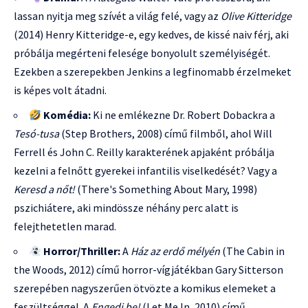
lassan nyitja meg szívét a világ felé, vagy az
Olive Kitteridge
(2014) Henry Kitteridge-e, egy kedves, de kissé naiv férj, aki
próbálja megérteni felesége bonyolult személyiségét.
Ezekben a szerepekben Jenkins a legfinomabb érzelmeket
is képes volt átadni.
Komédia:
Ki ne emlékezne Dr. Robert Dobackra a
Tesó-tusa
(Step Brothers, 2008) című filmből, ahol Will
Ferrell és John C. Reilly karakterének apjaként próbálja
kezelni a felnőtt gyerekei infantilis viselkedését? Vagy a
Keresd a nőt!
(There's Something About Mary, 1998)
pszichiátere, aki mindössze néhány perc alatt is
felejthetetlen marad.
Horror/Thriller:
A
Ház az erdő mélyén
(The Cabin in
the Woods, 2012) című horror-vígjátékban Gary Sitterson
szerepében nagyszerűen ötvözte a komikus elemeket a
feszültséggel. A
Engedj be!
(Let Me In, 2010) című