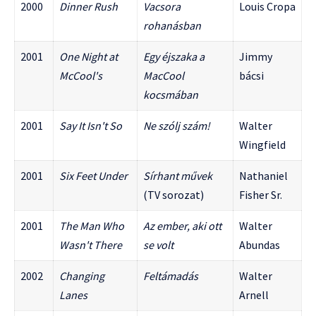
2000
Dinner Rush
Vacsora
Louis Cropa
rohanásban
2001
One Night at
Egy éjszaka a
Jimmy
McCool's
MacCool
bácsi
kocsmában
2001
Say It Isn't So
Ne szólj szám!
Walter
Wingfield
2001
Six Feet Under
Sírhant művek
Nathaniel
(TV sorozat)
Fisher Sr.
2001
The Man Who
Az ember, aki ott
Walter
Wasn't There
se volt
Abundas
2002
Changing
Feltámadás
Walter
Lanes
Arnell