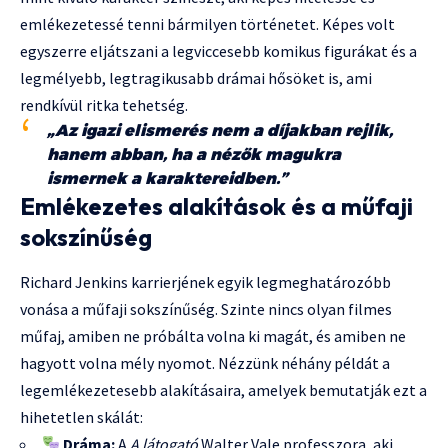
emlékezetessé tenni bármilyen történetet. Képes volt
egyszerre eljátszani a legviccesebb komikus figurákat és a
legmélyebb, legtragikusabb drámai hősöket is, ami
rendkívül ritka tehetség.
„Az igazi elismerés nem a díjakban rejlik,
hanem abban, ha a nézők magukra
ismernek a karaktereidben.”
Emlékezetes alakítások és a műfaji
sokszínűség
Richard Jenkins karrierjének egyik legmeghatározóbb
vonása a műfaji sokszínűség. Szinte nincs olyan filmes
műfaj, amiben ne próbálta volna ki magát, és amiben ne
hagyott volna mély nyomot. Nézzünk néhány példát a
legemlékezetesebb alakításaira, amelyek bemutatják ezt a
hihetetlen skálát:
Dráma:
A
A látogató
Walter Vale professzora, aki