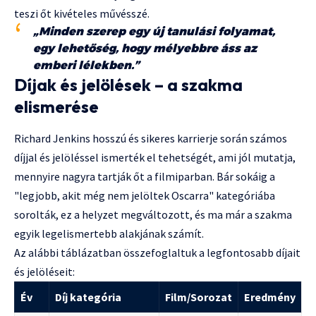
teszi őt kivételes művésszé.
„Minden szerep egy új tanulási folyamat,
egy lehetőség, hogy mélyebbre áss az
emberi lélekben.”
Díjak és jelölések – a szakma
elismerése
Richard Jenkins hosszú és sikeres karrierje során számos
díjjal és jelöléssel ismerték el tehetségét, ami jól mutatja,
mennyire nagyra tartják őt a filmiparban. Bár sokáig a
"legjobb, akit még nem jelöltek Oscarra" kategóriába
sorolták, ez a helyzet megváltozott, és ma már a szakma
egyik legelismertebb alakjának számít.
Az alábbi táblázatban összefoglaltuk a legfontosabb díjait
és jelöléseit:
Év
Díj kategória
Film/Sorozat
Eredmény