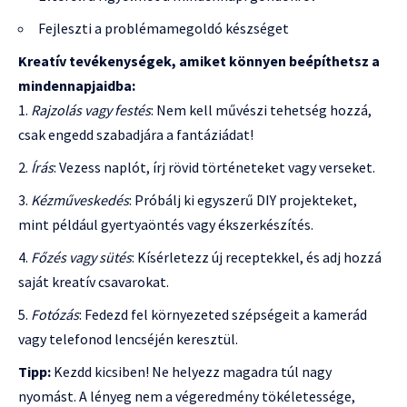
Fejleszti a problémamegoldó készséget
Kreatív tevékenységek, amiket könnyen beépíthetsz a
mindennapjaidba:
Rajzolás vagy festés
: Nem kell művészi tehetség hozzá,
csak engedd szabadjára a fantáziádat!
Írás
: Vezess naplót, írj rövid történeteket vagy verseket.
Kézműveskedés
: Próbálj ki egyszerű DIY projekteket,
mint például gyertyaöntés vagy ékszerkészítés.
Főzés vagy sütés
: Kísérletezz új receptekkel, és adj hozzá
saját kreatív csavarokat.
Fotózás
: Fedezd fel környezeted szépségeit a kamerád
vagy telefonod lencséjén keresztül.
Tipp:
Kezdd kicsiben! Ne helyezz magadra túl nagy
nyomást. A lényeg nem a végeredmény tökéletessége,