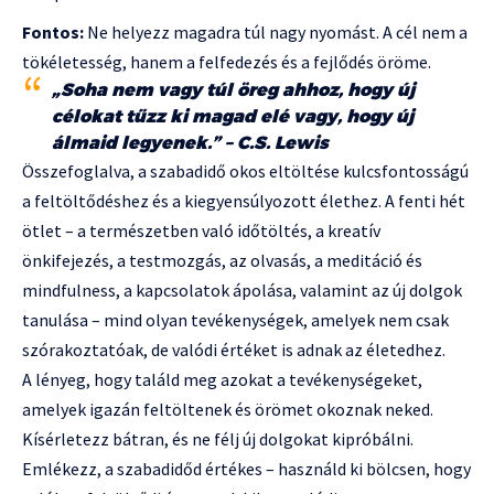
Fontos:
Ne helyezz magadra túl nagy nyomást. A cél nem a
tökéletesség, hanem a felfedezés és a fejlődés öröme.
„Soha nem vagy túl öreg ahhoz, hogy új
célokat tűzz ki magad elé vagy, hogy új
álmaid legyenek.” – C.S. Lewis
Összefoglalva, a szabadidő okos eltöltése kulcsfontosságú
a feltöltődéshez és a kiegyensúlyozott élethez. A fenti hét
ötlet – a természetben való időtöltés, a kreatív
önkifejezés, a testmozgás, az olvasás, a meditáció és
mindfulness, a kapcsolatok ápolása, valamint az új dolgok
tanulása – mind olyan tevékenységek, amelyek nem csak
szórakoztatóak, de valódi értéket is adnak az életedhez.
A lényeg, hogy találd meg azokat a tevékenységeket,
amelyek igazán feltöltenek és örömet okoznak neked.
Kísérletezz bátran, és ne félj új dolgokat kipróbálni.
Emlékezz, a szabadidőd értékes – használd ki bölcsen, hogy