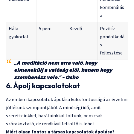
kombinálás
a
Hála
5 perc
Kezdő
Pozitív
gyakorlat
gondolkodá
s
fejlesztése
„A meditáció nem arra való, hogy
elmenekülj a valóság elől, hanem hogy
szembenézz vele.” – Osho
6. Ápolj kapcsolatokat
Az emberi kapcsolatok ápolása kulcsfontosságú az érzelmi
jóllétünk szempontjából. A minőségi idő, amit
szeretteinkkel, barátainkkal töltünk, nem csak
szórakoztató, de rendkívül feltöltő is lehet.
Miért olyan fontos a társas kapcsolatok ápolása?