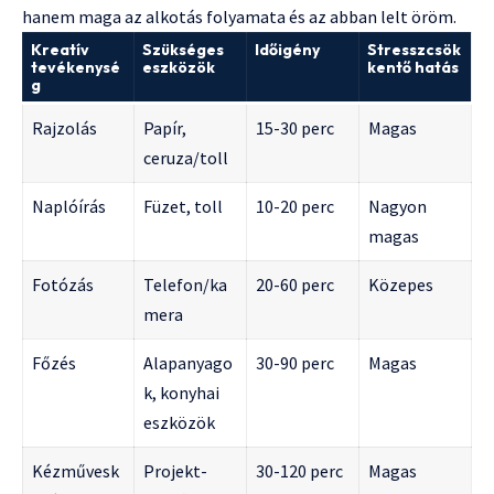
hanem maga az alkotás folyamata és az abban lelt öröm.
Kreatív
Szükséges
Időigény
Stresszcsök
tevékenysé
eszközök
kentő hatás
g
Rajzolás
Papír,
15-30 perc
Magas
ceruza/toll
Naplóírás
Füzet, toll
10-20 perc
Nagyon
magas
Fotózás
Telefon/ka
20-60 perc
Közepes
mera
Főzés
Alapanyago
30-90 perc
Magas
k, konyhai
eszközök
Kézművesk
Projekt-
30-120 perc
Magas