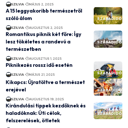
SZILVIA
MÁJUS 2, 2025
A 15 leggyakoribb természetről
szóló álom
SZABADIDŐ
SZILVIA
AUGUSZTUS 2, 2025
Romantikus piknik két főre: Így
lesz tökéletes a randevú a
SZABADIDŐ
természetben
SZILVIA
AUGUSZTUS 1, 2025
Piknikezés rossz idő esetén
SZABADIDŐ
SZILVIA
MÁJUS 21, 2025
Kikapcs: Újratöltve a természet
erejével
SZABADIDŐ
SZILVIA
AUGUSZTUS 19, 2025
Kirándulási tippek kezdőknek és
haladóknak: Úti célok,
SZABADIDŐ
felszerelések, ötletek