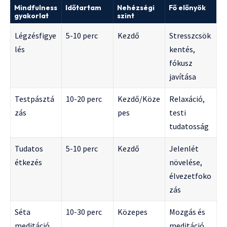
Mindfulness
Időtartam
Nehézségi
Fő előnyök
gyakorlat
szint
Légzésfigye
5-10 perc
Kezdő
Stresszcsök
lés
kentés,
fókusz
javítása
Testpásztá
10-20 perc
Kezdő/Köze
Relaxáció,
zás
pes
testi
tudatosság
Tudatos
5-10 perc
Kezdő
Jelenlét
étkezés
növelése,
élvezetfoko
zás
Séta
10-30 perc
Közepes
Mozgás és
meditáció
meditáció