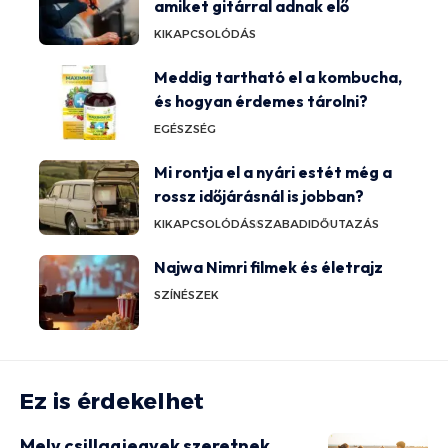
amiket gitárral adnak elő
KIKAPCSOLÓDÁS
Meddig tartható el a kombucha,
és hogyan érdemes tárolni?
EGÉSZSÉG
Mi rontja el a nyári estét még a
rossz időjárásnál is jobban?
KIKAPCSOLÓDÁS
SZABADIDŐ
UTAZÁS
Najwa Nimri filmek és életrajz
SZÍNÉSZEK
Ez is érdekelhet
Mely csillagjegyek szeretnek