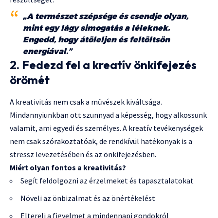
„A természet szépsége és csendje olyan,
mint egy lágy simogatás a léleknek.
Engedd, hogy átöleljen és feltöltsön
energiával.”
2. Fedezd fel a kreatív önkifejezés
örömét
A kreativitás nem csak a művészek kiváltsága.
Mindannyiunkban ott szunnyad a képesség, hogy alkossunk
valamit, ami egyedi és személyes. A kreatív tevékenységek
nem csak szórakoztatóak, de rendkívül hatékonyak is a
stressz levezetésében és az önkifejezésben.
Miért olyan fontos a kreativitás?
Segít feldolgozni az érzelmeket és tapasztalatokat
Növeli az önbizalmat és az önértékelést
Eltereli a figyelmet a mindennapi gondokról