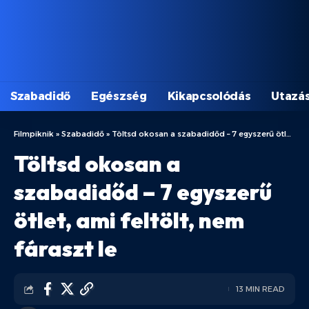
Szabadidő
Egészség
Kikapcsolódás
Utazá
Filmpiknik
»
Szabadidő
»
Töltsd okosan a szabadidőd – 7 egyszerű ötlet, ami feltölt, nem fáraszt le
Töltsd okosan a
szabadidőd – 7 egyszerű
ötlet, ami feltölt, nem
fáraszt le
13 MIN READ