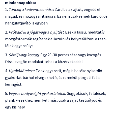
mindennapokba:
Táncolj a kedvenc zenédre
: Zárd be az ajtót, engedd el
magad, és mozogj a ritmusra. Ez nem csak remek kardió, de
hangulatjavító is egyben.
Próbáld ki a jógát vagy a nyújtást
: Ezek a lassú, meditatív
mozgásformák segítenek ellazulni és helyreállítani a test-
lélek egyensúlyt.
Sétálj vagy kocogj
: Egy 20-30 perces séta vagy kocogás
friss levegőn csodákat tehet a közérzeteddel.
Ugrálókötelezz
: Ez az egyszerű, mégis hatékony kardió
gyakorlat bárhol elvégezhető, és remekül pörgeti fel a
keringést.
Végezz bodyweight gyakorlatokat
: Guggolások, felülések,
plank – ezekhez nem kell más, csak a saját testsúlyod és
egy kis hely.