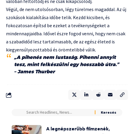
valóban feltöltődj és ne csak kikapcsolódj.
Végül, de nem utolsósorban, légy türelmes magaddal. Az új
szokások kialakítása időbe telik. Kezdd kicsiben, és
fokozatosan építsd be ezeket a tevékenységeket a
mindennapjaidba. Idővel észre fogod venni, hogy nem csak
a szabadidőd lesz tartalmasabb, de az egész életed is
kiegyensúlyozottabbá és örömtelibbé válik.
„A pihenés nem lustaság. Pihenni annyit
tesz, mint felkészülni egy hosszabb útra.”
– James Thurber
A legnépszerűbb filmzenék,