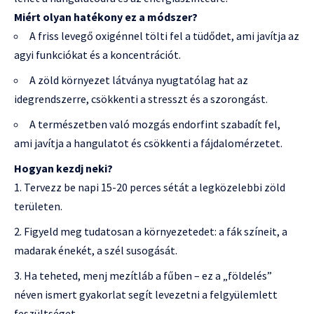
Miért olyan hatékony ez a módszer?
A friss levegő oxigénnel tölti fel a tüdődet, ami javítja az
agyi funkciókat és a koncentrációt.
A zöld környezet látványa nyugtatólag hat az
idegrendszerre, csökkenti a stresszt és a szorongást.
A természetben való mozgás endorfint szabadít fel,
ami javítja a hangulatot és csökkenti a fájdalomérzetet.
Hogyan kezdj neki?
Tervezz be napi 15-20 perces sétát a legközelebbi zöld
területen.
Figyeld meg tudatosan a környezetedet: a fák színeit, a
madarak énekét, a szél susogását.
Ha teheted, menj mezítláb a fűben – ez a „földelés”
néven ismert gyakorlat segít levezetni a felgyülemlett
feszültséget.