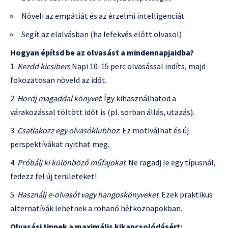
Növeli az empátiát és az érzelmi intelligenciát
Segít az elalvásban (ha lefekvés előtt olvasol)
Hogyan építsd be az olvasást a mindennapjaidba?
Kezdd kicsiben
: Napi 10-15 perc olvasással indíts, majd
fokozatosan növeld az időt.
Hordj magaddal könyvet
: Így kihasználhatod a
várakozással töltött időt is (pl. sorban állás, utazás).
Csatlakozz egy olvasóklubhoz
: Ez motiválhat és új
perspektívákat nyithat meg.
Próbálj ki különböző műfajokat
: Ne ragadj le egy típusnál,
fedezz fel új területeket!
Használj e-olvasót vagy hangoskönyveket
: Ezek praktikus
alternatívák lehetnek a rohanó hétköznapokban.
Olvasási tippek a maximális kikapcsolódásért: