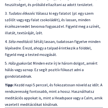
feszültséget, és próbáld ellazítani az adott területet.
Tudatos étkezés
: Válassz ki egy falatot (pl. egy szem
szőlőt vagy egy falat csokoládét), és lassan, minden
érzékszervedet bevonva fogyaszd el. Figyeld meg a színét,
illatát, textúráját, ízét.
Séta meditáció
: Sétálj lassan, tudatosan figyelve minden
lépésedre. Érezd, ahogy a talpad érintkezik a földdel,
figyeld meg a tested mozgását.
Hála gyakorlat
: Minden este írj le három dolgot, amiért
hálás vagy aznap. Ez segít pozitív fókuszt adni a
gondolataidnak.
Tipp:
Kezdd napi 5 perccel, és fokozatosan növeld az időt. A
rendszeresség fontosabb, mint a hossz. Használhatsz
meditációs appokat is, mint a Headspace vagy a Calm, amik
vezetett meditációkat kínálnak.