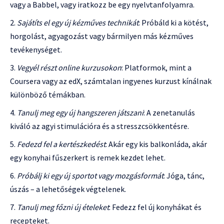
vagy a Babbel, vagy iratkozz be egy nyelvtanfolyamra.
Sajátíts el egy új kézműves technikát
: Próbáld ki a kötést,
horgolást, agyagozást vagy bármilyen más kézműves
tevékenységet.
Vegyél részt online kurzusokon
: Platformok, mint a
Coursera vagy az edX, számtalan ingyenes kurzust kínálnak
különböző témákban.
Tanulj meg egy új hangszeren játszani
: A zenetanulás
kiváló az agyi stimulációra és a stresszcsökkentésre.
Fedezd fel a kertészkedést
: Akár egy kis balkonláda, akár
egy konyhai fűszerkert is remek kezdet lehet.
Próbálj ki egy új sportot vagy mozgásformát
: Jóga, tánc,
úszás – a lehetőségek végtelenek.
Tanulj meg főzni új ételeket
: Fedezz fel új konyhákat és
recepteket.