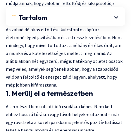
módja annak, hogy valóban feltöltődj és kikapcsolódj?
Tartalom
A szabadidő okos eltöltése kulcsfontosságú az
életminőséged javításában és a stressz kezelésében. Nem
mindegy, hogy mivel töltöd azt a néhány értékes órát, ami
a munka és a kötelezettségek mellett megmarad. Az
alábbiakban hét egyszerű, mégis hatékony ötletet osztok
meg veled, amelyek segítenek abban, hogy a szabadidőd
valóban feltöltő és energetizáló legyen, ahelyett, hogy
még jobban kifárasztana.
1. Merülj el a természetben
A természetben töltött idő csodákra képes. Nem kell
ehhez hosszú túrákra vagy távoli helyekre utaznod – már
egy rövid séta a közeli parkban is jelentős pozitív hatással
lehet a hangulatodra és az energiaszintedre.