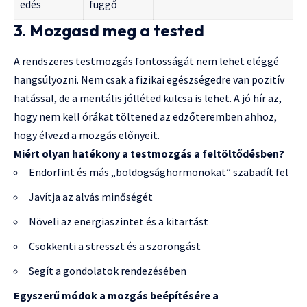
edés
függő
3. Mozgasd meg a tested
A rendszeres testmozgás fontosságát nem lehet eléggé
hangsúlyozni. Nem csak a fizikai egészségedre van pozitív
hatással, de a mentális jólléted kulcsa is lehet. A jó hír az,
hogy nem kell órákat töltened az edzőteremben ahhoz,
hogy élvezd a mozgás előnyeit.
Miért olyan hatékony a testmozgás a feltöltődésben?
Endorfint és más „boldogsághormonokat” szabadít fel
Javítja az alvás minőségét
Növeli az energiaszintet és a kitartást
Csökkenti a stresszt és a szorongást
Segít a gondolatok rendezésében
Egyszerű módok a mozgás beépítésére a