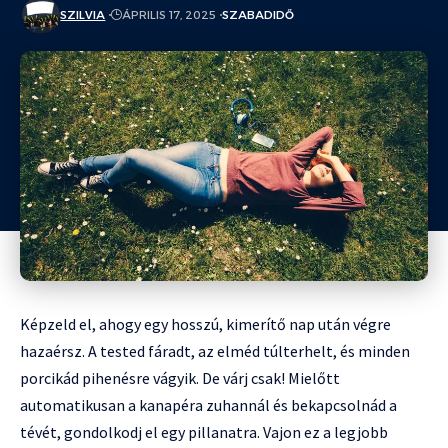
SZILVIA
ÁPRILIS 17, 2025
SZABADIDŐ
Képzeld el, ahogy egy hosszú, kimerítő nap után végre
hazaérsz. A tested fáradt, az elméd túlterhelt, és minden
porcikád pihenésre vágyik. De várj csak! Mielőtt
automatikusan a kanapéra zuhannál és bekapcsolnád a
tévét, gondolkodj el egy pillanatra. Vajon ez a legjobb