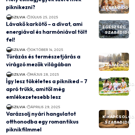
piknikezni?
SZABADIDŐ
SZILVIA
JÚLIUS 25, 2025
Lávakő karkötő – a divat, ami
EGÉSZSÉG
energiával és harmóniával tölt
SZABADIDŐ
fel!
SZILVIA
OKTÓBER 14, 2025
Túrázás és természetjárás a
virágzó mezők világában
SZABADIDŐ
SZILVIA
MÁJUS 28, 2025
Így lesz tökéletes a pikniked – 7
KIKAPCSOLÓD
apró trükk, amitől még
SZABADIDŐ
emlékezetesebb lesz
SZILVIA
ÁPRILIS 29, 2025
Varázsolj nyári hangulatot
KIKAPCSOLÓD
otthonodba egy romantikus
SZABADIDŐ
piknikfilmmel