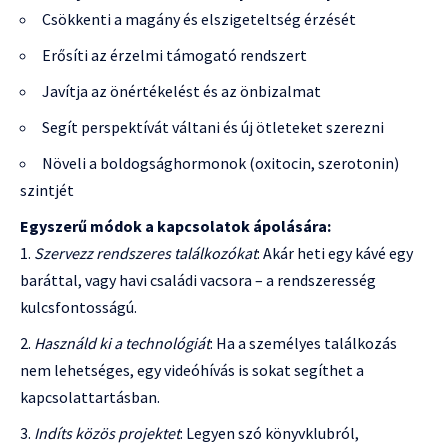
Csökkenti a magány és elszigeteltség érzését
Erősíti az érzelmi támogató rendszert
Javítja az önértékelést és az önbizalmat
Segít perspektívát váltani és új ötleteket szerezni
Növeli a boldogsághormonok (oxitocin, szerotonin)
szintjét
Egyszerű módok a kapcsolatok ápolására:
Szervezz rendszeres találkozókat
: Akár heti egy kávé egy
baráttal, vagy havi családi vacsora – a rendszeresség
kulcsfontosságú.
Használd ki a technológiát
: Ha a személyes találkozás
nem lehetséges, egy videóhívás is sokat segíthet a
kapcsolattartásban.
Indíts közös projektet
: Legyen szó könyvklubról,