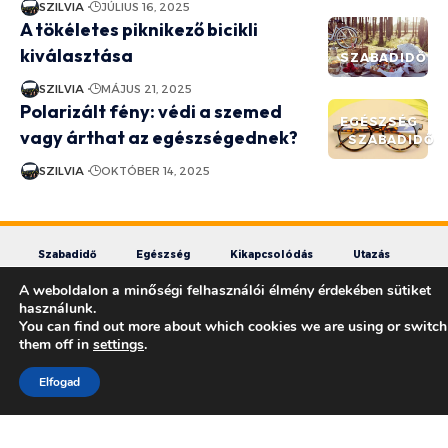
SZILVIA
JÚLIUS 16, 2025
A tökéletes piknikező bicikli
kiválasztása
SZABADIDŐ
SZILVIA
MÁJUS 21, 2025
Polarizált fény: védi a szemed
EGÉSZSÉG
vagy árthat az egészségednek?
SZABADIDŐ
SZILVIA
OKTÓBER 14, 2025
Szabadidő
Egészség
Kikapcsolódás
Utazás
Család
Szereposztás
Otthon
Egyéb
A weboldalon a minőségi felhasználói élmény érdekében sütiket
használunk.
You can find out more about which cookies we are using or switch
them off in
settings
.
Elfogad