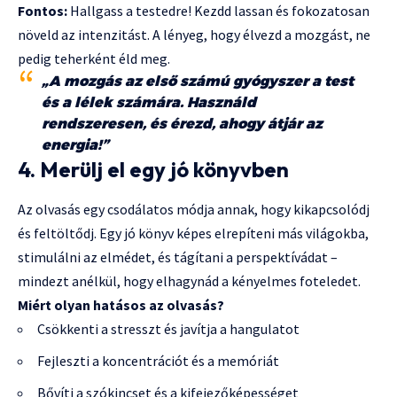
Fontos:
Hallgass a testedre! Kezdd lassan és fokozatosan
növeld az intenzitást. A lényeg, hogy élvezd a mozgást, ne
pedig teherként éld meg.
„A mozgás az első számú gyógyszer a test
és a lélek számára. Használd
rendszeresen, és érezd, ahogy átjár az
energia!”
4. Merülj el egy jó könyvben
Az olvasás egy csodálatos módja annak, hogy kikapcsolódj
és feltöltődj. Egy jó könyv képes elrepíteni más világokba,
stimulálni az elmédet, és tágítani a perspektívádat –
mindezt anélkül, hogy elhagynád a kényelmes foteledet.
Miért olyan hatásos az olvasás?
Csökkenti a stresszt és javítja a hangulatot
Fejleszti a koncentrációt és a memóriát
Bővíti a szókincset és a kifejezőképességet