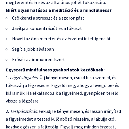
megteremtésére és az általános jóllét fokozására.
Miért olyan hatásos a meditáció és a mindfulness?
Csökkenti a stresszt és a szorongást
Javítja a koncentrációt és a fókuszt
Növeli az önismeretet és az érzelmi intelligenciát
Segít a jobb alvásban
Erősíti az immunrendszert
Egyszerű mindfulness gyakorlatok kezdőknek:
Légzésfigyelés
: Ülj kényelmesen, csukd be a szemed, és
fókuszálj a légzésedre. Figyeld meg, ahogy a levegő be- és
kiáramlik. Ha elkalandozik a figyelmed, gyengéden tereld
vissza a légzésre.
Testpásztázás
: Feküdj le kényelmesen, és lassan irányítsd
a figyelmedet a tested különböző részeire, a lábujjaktól
kezdve egészen a fejtetőig. Figyelj meg minden érzetet,