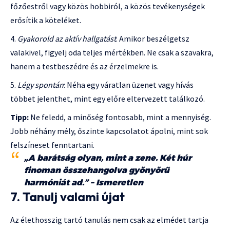
főzőestről vagy közös hobbiról, a közös tevékenységek
erősítik a köteléket.
Gyakorold az aktív hallgatást
: Amikor beszélgetsz
valakivel, figyelj oda teljes mértékben. Ne csak a szavakra,
hanem a testbeszédre és az érzelmekre is.
Légy spontán
: Néha egy váratlan üzenet vagy hívás
többet jelenthet, mint egy előre eltervezett találkozó.
Tipp:
Ne feledd, a minőség fontosabb, mint a mennyiség.
Jobb néhány mély, őszinte kapcsolatot ápolni, mint sok
felszíneset fenntartani.
„A barátság olyan, mint a zene. Két húr
finoman összehangolva gyönyörű
harmóniát ad.” – Ismeretlen
7. Tanulj valami újat
Az élethosszig tartó tanulás nem csak az elmédet tartja