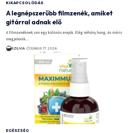
KIKAPCSOLÓDÁS
A legnépszerűbb filmzenék, amiket
gitárral adnak elő
A filmzenéknek van egy különös erejük. Elég néhány hang, és máris
megjelenik…
SZILVIA
JÚNIUS 17, 2026
EGÉSZSÉG