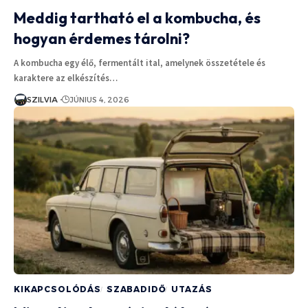
Meddig tartható el a kombucha, és
hogyan érdemes tárolni?
A kombucha egy élő, fermentált ital, amelynek összetétele és
karaktere az elkészítés…
SZILVIA
JÚNIUS 4, 2026
KIKAPCSOLÓDÁS
SZABADIDŐ
UTAZÁS