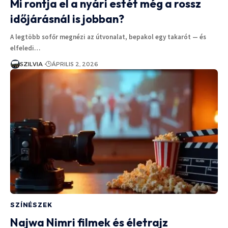
Mi rontja el a nyári estét még a rossz
időjárásnál is jobban?
A legtöbb sofőr megnézi az útvonalat, bepakol egy takarót — és
elfeledi…
SZILVIA
ÁPRILIS 2, 2026
SZÍNÉSZEK
Najwa Nimri filmek és életrajz