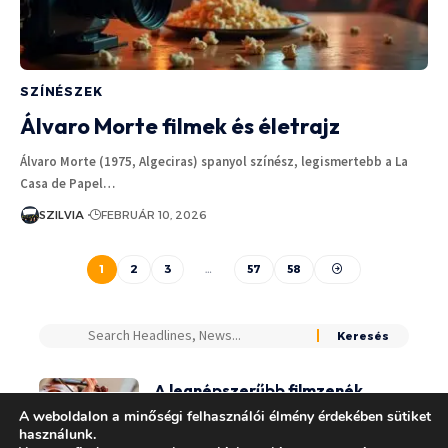
SZÍNÉSZEK
Álvaro Morte filmek és életrajz
Álvaro Morte (1975, Algeciras) spanyol színész, legismertebb a La
Casa de Papel…
SZILVIA
FEBRUÁR 10, 2026
1
2
3
…
57
58
A legnépszerűbb filmzenék,
amiket gitárral adnak elő
A weboldalon a minőségi felhasználói élmény érdekében sütiket
használunk.
KIKAPCSOLÓDÁS