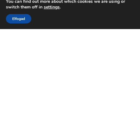
You can find out more about which cookies we are using or
switch them off in
settings
.
Meddig tartható el a kombucha,
és hogyan érdemes tárolni?
Elfogad
EGÉSZSÉG
Mi rontja el a nyári estét még a
rossz időjárásnál is jobban?
KIKAPCSOLÓDÁS
SZABADIDŐ
UTAZÁS
Najwa Nimri filmek és életrajz
SZÍNÉSZEK
Szabadidő
Egészség
Kikapcsolódás
Utazás
Család
Szereposztás
Otthon
Egyéb