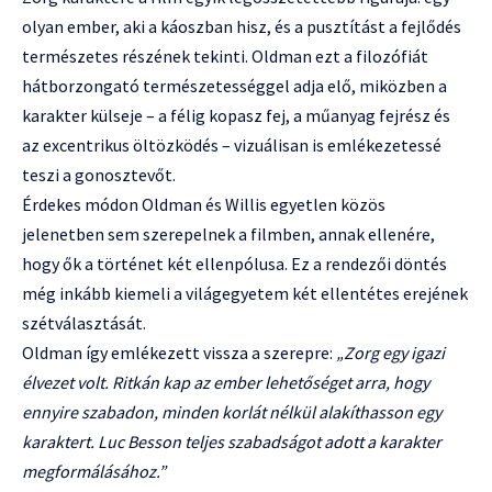
olyan ember, aki a káoszban hisz, és a pusztítást a fejlődés
természetes részének tekinti. Oldman ezt a filozófiát
hátborzongató természetességgel adja elő, miközben a
karakter külseje – a félig kopasz fej, a műanyag fejrész és
az excentrikus öltözködés – vizuálisan is emlékezetessé
teszi a gonosztevőt.
Érdekes módon Oldman és Willis egyetlen közös
jelenetben sem szerepelnek a filmben, annak ellenére,
hogy ők a történet két ellenpólusa. Ez a rendezői döntés
még inkább kiemeli a világegyetem két ellentétes erejének
szétválasztását.
Oldman így emlékezett vissza a szerepre:
„Zorg egy igazi
élvezet volt. Ritkán kap az ember lehetőséget arra, hogy
ennyire szabadon, minden korlát nélkül alakíthasson egy
karaktert. Luc Besson teljes szabadságot adott a karakter
megformálásához.”