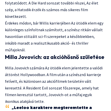
folytatódott. A Die Hard sorozat további részei, Az élet
szép, a Hatodik érzék és számos más sikeres film
következett.
Érdekes módon, bár Willis karrierjében Az ötödik elem egy
különleges színfoltnak számított, a színész ritkán vállalt
hasonlóan stilizált sci-fi szerepeket a későbbiekben,
inkább maradt a realisztikusabb akció- és thriller
műfajoknál.
Milla Jovovich: az akcióhősnő születése
Milla Jovovich számára Az ötödik elem jelentette a valódi
áttörést Hollywoodban. A film után a színésznő karrierje
felívelt, és különösen az akciófilmek területén vált
keresetté. A Resident Evil sorozat főszerepe, amely hat
filmen keresztül tartott, Jovovich-ot a műfaj egyik
ikonikus alakjává tette.
„Leeloo karaktere megteremtette a