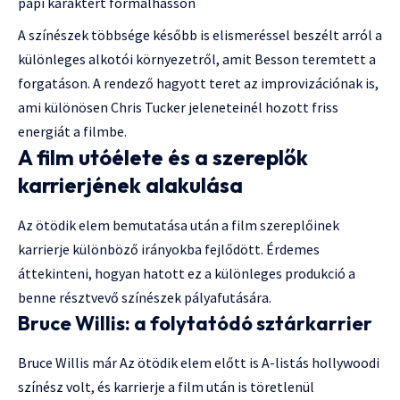
papi karaktert formálhasson
A színészek többsége később is elismeréssel beszélt arról a
különleges alkotói környezetről, amit Besson teremtett a
forgatáson. A rendező hagyott teret az improvizációnak is,
ami különösen Chris Tucker jeleneteinél hozott friss
energiát a filmbe.
A film utóélete és a szereplők
karrierjének alakulása
Az ötödik elem bemutatása után a film szereplőinek
karrierje különböző irányokba fejlődött. Érdemes
áttekinteni, hogyan hatott ez a különleges produkció a
benne résztvevő színészek pályafutására.
Bruce Willis: a folytatódó sztárkarrier
Bruce Willis már Az ötödik elem előtt is A-listás hollywoodi
színész volt, és karrierje a film után is töretlenül