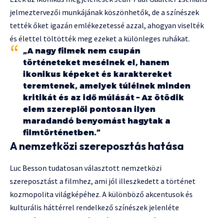
jelmeztervezői munkájának köszönhetők, de a színészek
tették őket igazán emlékezetessé azzal, ahogyan viselték
és élettel töltötték meg ezeket a különleges ruhákat.
„A nagy filmek nem csupán
történeteket mesélnek el, hanem
ikonikus képeket és karaktereket
teremtenek, amelyek túlélnek minden
kritikát és az idő múlását – Az ötödik
elem szereplői pontosan ilyen
maradandó benyomást hagytak a
filmtörténetben.”
A nemzetközi szereposztás hatása
Luc Besson tudatosan választott nemzetközi
szereposztást a filmhez, ami jól illeszkedett a történet
kozmopolita világképéhez. A különböző akcentusok és
kulturális háttérrel rendelkező színészek jelenléte