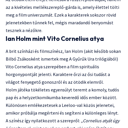
az a kivételes mellékszereplő-gárda is, amely élettel tölti
meg a film univerzumát. Ezek a karakterek sokszor rövid
jelenetekben tűnnek fel, mégis maradandó benyomást
tesznek a nézőkre.
Ian Holm mint Vito Cornelius atya
A brit színházi és filmszínész, Ian Holm (akit később sokan
Bilbó Zsákosként ismertek meg A Gyűrűk Ura trilógiából)
Vito Cornelius atya szerepében a film spirituális
horgonypontját jelenti. Karaktere őrzi az ősi tudást a
világot fenyegető gonoszról és az ötödik elemről.
Holm játéka tökéletes egyensúlyt teremt a komoly, tudós
pap és a helyzetkomikumba keveredő idős ember között.
Különösen emlékezetesek a Leeloo-val közös jelenetei,
amikor próbálja megérteni és segíteni a különleges lényt.
A színész így nyilatkozott a szerepről:
„Cornelius atyát úgy