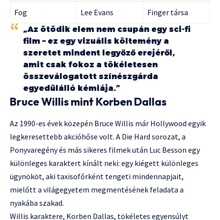
Fog
Lee Evans
Finger társa
„Az ötödik elem nem csupán egy sci-fi
film – ez egy vizuális költemény a
szeretet mindent legyőző erejéről,
amit csak fokoz a tökéletesen
összeválogatott színészgárda
egyedülálló kémiája.”
Bruce Willis mint Korben Dallas
Az 1990-es évek közepén Bruce Willis már Hollywood egyik
legkeresettebb akcióhőse volt. A Die Hard sorozat, a
Ponyvaregény és más sikeres filmek után Luc Besson egy
különleges karaktert kínált neki: egy kiégett különleges
ügynököt, aki taxisofőrként tengeti mindennapjait,
mielőtt a világegyetem megmentésének feladata a
nyakába szakad.
Willis karaktere, Korben Dallas, tökéletes egyensúlyt