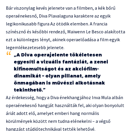
Bár viszonylag kevés jelenete van a filmben, a kék bőrű
operaénekesnő, Diva Plavalaguna karaktere az egyik
legikonikusabb figura Az ötödik elemben. A francia
színésznő és későbbi rendező, Maïwenn Le Besco alakította
ezt a különleges lényt, akinek operaelőadása a film egyik
legemlékezetesebb jelenete.
„A Diva operajelente tökéletesen
egyesíti a vizuális fantáziát, a zenei
kifinomultságot és az akciófilm-
dinamikát – olyan pillanat, amely
önmagában is művészi alkotásnak
tekinthető.”
Az érdekesség, hogy a Diva énekhangjához Inva Mula albán
operaénekesnő hangját használták fel, aki olyan bonyolult
áriát adott elő, amelyet emberi hang normális
körülmények között nem tudna elénekelni – a végső
hangzást stúdiótechnikával tették lehetővé.