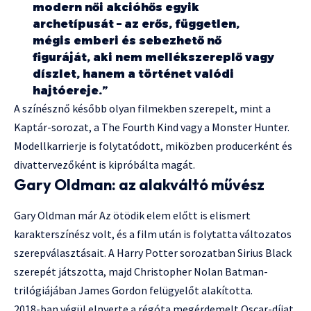
modern női akcióhős egyik
archetípusát – az erős, független,
mégis emberi és sebezhető nő
figuráját, aki nem mellékszereplő vagy
díszlet, hanem a történet valódi
hajtóereje.”
A színésznő később olyan filmekben szerepelt, mint a
Kaptár-sorozat, a The Fourth Kind vagy a Monster Hunter.
Modellkarrierje is folytatódott, miközben producerként és
divattervezőként is kipróbálta magát.
Gary Oldman: az alakváltó művész
Gary Oldman már Az ötödik elem előtt is elismert
karakterszínész volt, és a film után is folytatta változatos
szerepválasztásait. A Harry Potter sorozatban Sirius Black
szerepét játszotta, majd Christopher Nolan Batman-
trilógiájában James Gordon felügyelőt alakította.
2018-ban végül elnyerte a régóta megérdemelt Oscar-díjat