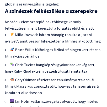
globális és univerzális jellegéhez.
A színészek felkészülése a szerepekre
Az ötödik elem szereplőinek többsége komoly
felkészülésen ment keresztül a forgatás előtt és alatt:
Milla Jovovich három hónapig tanulta a „isteni
nyelvet”, amit Besson kifejezetten a filmhez alkotott meg
Bruce Willis különleges fizikai tréningen vett részt a
film akciószcénáihoz
Chris Tucker hangképzési gyakorlatokat végzett,
hogy Ruby Rhod extrém beszédstílusát fenntartsa
Gary Oldman részletesen tanulmányozta a sci-fi
filmek klasszikus gonosztevőit, hogy egy teljesen újszerű
karaktert alkothasson
Ian Holm vallási szövegeket olvasott, hogy hiteles