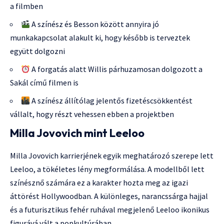
a filmben
A színész és Besson között annyira jó
munkakapcsolat alakult ki, hogy később is terveztek
együtt dolgozni
A forgatás alatt Willis párhuzamosan dolgozott a
Sakál című filmen is
A színész állítólag jelentős fizetéscsökkentést
vállalt, hogy részt vehessen ebben a projektben
Milla Jovovich mint Leeloo
Milla Jovovich karrierjének egyik meghatározó szerepe lett
Leeloo, a tökéletes lény megformálása. A modellből lett
színésznő számára ez a karakter hozta meg az igazi
áttörést Hollywoodban. A különleges, narancssárga hajjal
és a futurisztikus fehér ruhával megjelenő Leeloo ikonikus
figurává vált a popkultúrában.