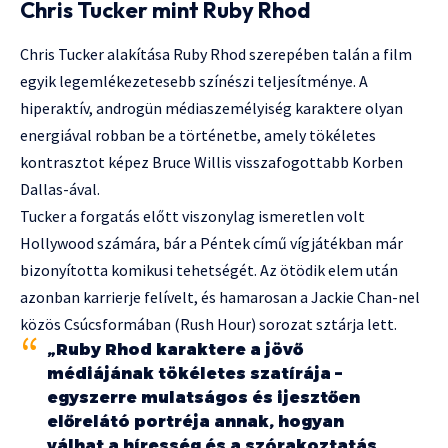
Chris Tucker mint Ruby Rhod
Chris Tucker alakítása Ruby Rhod szerepében talán a film
egyik legemlékezetesebb színészi teljesítménye. A
hiperaktív, androgün médiaszemélyiség karaktere olyan
energiával robban be a történetbe, amely tökéletes
kontrasztot képez Bruce Willis visszafogottabb Korben
Dallas-ával.
Tucker a forgatás előtt viszonylag ismeretlen volt
Hollywood számára, bár a Péntek című vígjátékban már
bizonyította komikusi tehetségét. Az ötödik elem után
azonban karrierje felívelt, és hamarosan a Jackie Chan-nel
közös Csúcsformában (Rush Hour) sorozat sztárja lett.
„Ruby Rhod karaktere a jövő
médiájának tökéletes szatírája –
egyszerre mulatságos és ijesztően
előrelátó portréja annak, hogyan
válhat a híresség és a szórakoztatás