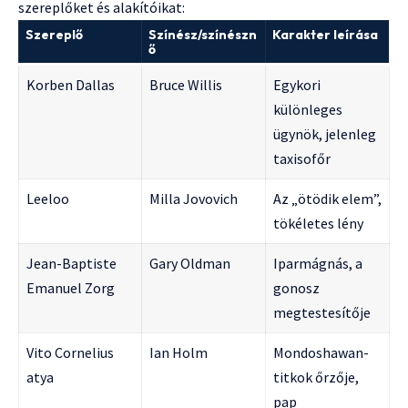
szereplőket és alakítóikat:
Szereplő
Színész/színészn
Karakter leírása
ő
Korben Dallas
Bruce Willis
Egykori
különleges
ügynök, jelenleg
taxisofőr
Leeloo
Milla Jovovich
Az „ötödik elem”,
tökéletes lény
Jean-Baptiste
Gary Oldman
Iparmágnás, a
Emanuel Zorg
gonosz
megtestesítője
Vito Cornelius
Ian Holm
Mondoshawan-
atya
titkok őrzője,
pap