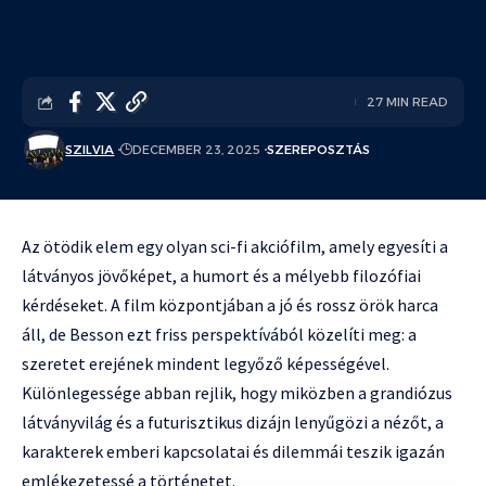
27 MIN READ
SZILVIA
DECEMBER 23, 2025
SZEREPOSZTÁS
Az ötödik elem egy olyan sci-fi akciófilm, amely egyesíti a
látványos jövőképet, a humort és a mélyebb filozófiai
kérdéseket. A film központjában a jó és rossz örök harca
áll, de Besson ezt friss perspektívából közelíti meg: a
szeretet erejének mindent legyőző képességével.
Különlegessége abban rejlik, hogy miközben a grandiózus
látványvilág és a futurisztikus dizájn lenyűgözi a nézőt, a
karakterek emberi kapcsolatai és dilemmái teszik igazán
emlékezetessé a történetet.