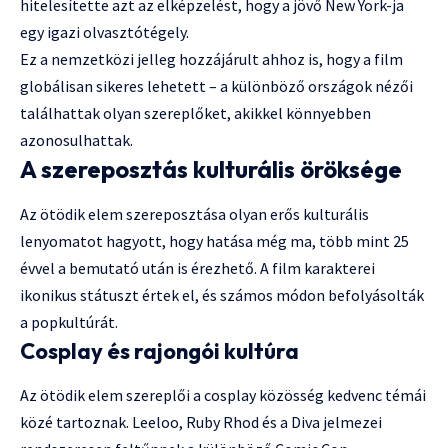
hitelesítette azt az elképzelést, hogy a jövő New York-ja
egy igazi olvasztótégely.
Ez a nemzetközi jelleg hozzájárult ahhoz is, hogy a film
globálisan sikeres lehetett – a különböző országok nézői
találhattak olyan szereplőket, akikkel könnyebben
azonosulhattak.
A szereposztás kulturális öröksége
Az ötödik elem szereposztása olyan erős kulturális
lenyomatot hagyott, hogy hatása még ma, több mint 25
évvel a bemutató után is érezhető. A film karakterei
ikonikus státuszt értek el, és számos módon befolyásolták
a popkultúrát.
Cosplay és rajongói kultúra
Az ötödik elem szereplői a cosplay közösség kedvenc témái
közé tartoznak. Leeloo, Ruby Rhod és a Diva jelmezei