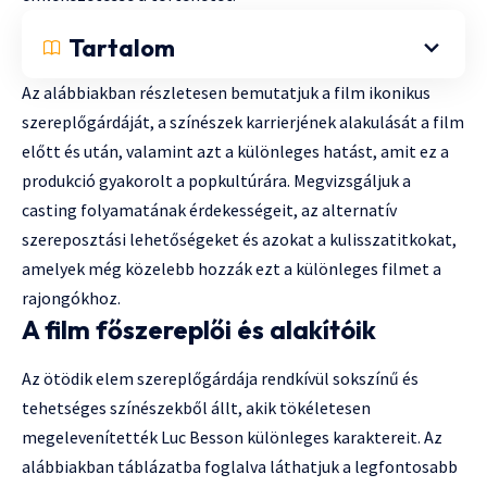
Tartalom
Az alábbiakban részletesen bemutatjuk a film ikonikus
szereplőgárdáját, a színészek karrierjének alakulását a film
előtt és után, valamint azt a különleges hatást, amit ez a
produkció gyakorolt a popkultúrára. Megvizsgáljuk a
casting folyamatának érdekességeit, az alternatív
szereposztási lehetőségeket és azokat a kulisszatitkokat,
amelyek még közelebb hozzák ezt a különleges filmet a
rajongókhoz.
A film főszereplői és alakítóik
Az ötödik elem szereplőgárdája rendkívül sokszínű és
tehetséges színészekből állt, akik tökéletesen
megelevenítették Luc Besson különleges karaktereit. Az
alábbiakban táblázatba foglalva láthatjuk a legfontosabb