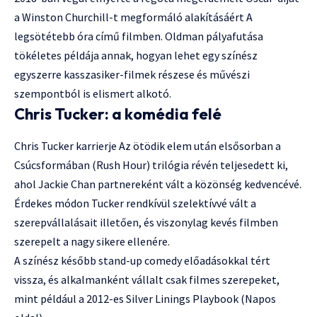
a Winston Churchill-t megformáló alakításáért A
legsötétebb óra című filmben. Oldman pályafutása
tökéletes példája annak, hogyan lehet egy színész
egyszerre kasszasiker-filmek részese és művészi
szempontból is elismert alkotó.
Chris Tucker: a komédia felé
Chris Tucker karrierje Az ötödik elem után elsősorban a
Csúcsformában (Rush Hour) trilógia révén teljesedett ki,
ahol Jackie Chan partnereként vált a közönség kedvencévé.
Érdekes módon Tucker rendkívül szelektívvé vált a
szerepvállalásait illetően, és viszonylag kevés filmben
szerepelt a nagy sikere ellenére.
A színész később stand-up comedy előadásokkal tért
vissza, és alkalmanként vállalt csak filmes szerepeket,
mint például a 2012-es Silver Linings Playbook (Napos