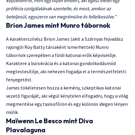
képzeltem el, mint egy olyan embert, aki egész életét egy
prófécia szolgálatának szentelte, és most, amikor az
beteljesül, egyszerre van megrémülve és fellelkesülve.”
Brion James mint Munro tábornok
A karakterszínész Brion James (akit a Szárnyas fejvadász
rajongói Roy Batty társaként ismerhettek) Munro
tábornok szerepében a földi katonai erők képviselője.
Karaktere a bürokrácia és a katonai gondolkodásmód
megtestesítője, aki nehezen fogadja el a természetfeletti
fenyegetést.
James tökéletesen hozza a kemény, szkeptikus katonai
vezető figuráját, aki végül kénytelen elfogadni, hogy a világ
megmentése egy taxisofőrön és egy különös idegen lényen
múlik.
Maïwenn Le Besco mint Diva
Plavalaguna