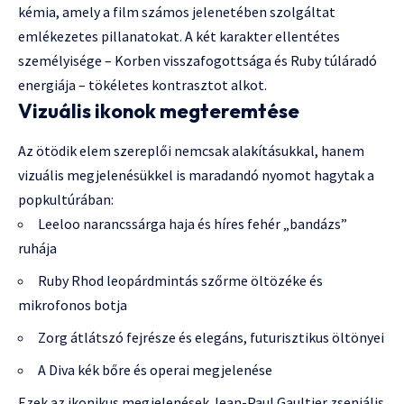
kémia, amely a film számos jelenetében szolgáltat
emlékezetes pillanatokat. A két karakter ellentétes
személyisége – Korben visszafogottsága és Ruby túláradó
energiája – tökéletes kontrasztot alkot.
Vizuális ikonok megteremtése
Az ötödik elem szereplői nemcsak alakításukkal, hanem
vizuális megjelenésükkel is maradandó nyomot hagytak a
popkultúrában:
Leeloo narancssárga haja és híres fehér „bandázs”
ruhája
Ruby Rhod leopárdmintás szőrme öltözéke és
mikrofonos botja
Zorg átlátszó fejrésze és elegáns, futurisztikus öltönyei
A Diva kék bőre és operai megjelenése
Ezek az ikonikus megjelenések Jean-Paul Gaultier zseniális