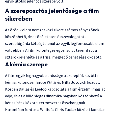
egyik utolsó jelentős szerepe volt
A szereposztás jelentősége a film
sikerében
Az ötödik elem nemzetközi sikere számos tényezőnek
köszönhető, de a tökéletesen összeválogatott
szereplőgárda kétségtelenül az egyik legfontosabb elem
volt ebben. A film különleges egyensúlyt teremtett a
sztárok jelenléte és a friss, meglepő tehetségek között.
A kémia szerepe
A film egyik legnagyobb erőssége a szereplők közötti
kémia, különösen Bruce Willis és Milla Jovovich között.
Korben Dallas és Leeloo kapcsolata a film érzelmi magját
adja, és ez a különleges dinamika nagyban köszönhető a
két színész közötti természetes összhangnak.
Hasonlóan fontos a Willis és Chris Tucker közötti komikus