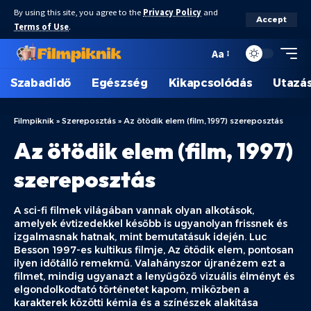
By using this site, you agree to the
Privacy Policy
and
Accept
Terms of Use
.
Aa
Szabadidő
Egészség
Kikapcsolódás
Utazá
Filmpiknik
»
Szereposztás
»
Az ötödik elem (film, 1997) szereposztás
Az ötödik elem (film, 1997)
szereposztás
A sci-fi filmek világában vannak olyan alkotások,
amelyek évtizedekkel később is ugyanolyan frissnek és
izgalmasnak hatnak, mint bemutatásuk idején. Luc
Besson 1997-es kultikus filmje, Az ötödik elem, pontosan
ilyen időtálló remekmű. Valahányszor újranézem ezt a
filmet, mindig ugyanazt a lenyűgöző vizuális élményt és
elgondolkodtató történetet kapom, miközben a
karakterek közötti kémia és a színészek alakítása