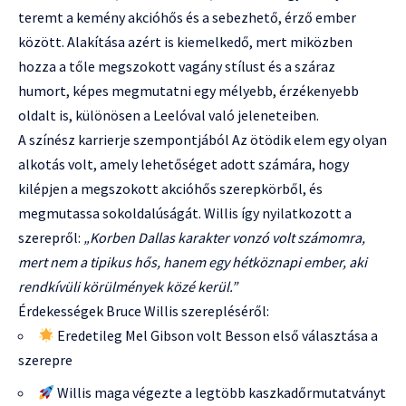
teremt a kemény akcióhős és a sebezhető, érző ember
között. Alakítása azért is kiemelkedő, mert miközben
hozza a tőle megszokott vagány stílust és a száraz
humort, képes megmutatni egy mélyebb, érzékenyebb
oldalt is, különösen a Leelóval való jeleneteiben.
A színész karrierje szempontjából Az ötödik elem egy olyan
alkotás volt, amely lehetőséget adott számára, hogy
kilépjen a megszokott akcióhős szerepkörből, és
megmutassa sokoldalúságát. Willis így nyilatkozott a
szerepről:
„Korben Dallas karakter vonzó volt számomra,
mert nem a tipikus hős, hanem egy hétköznapi ember, aki
rendkívüli körülmények közé kerül.”
Érdekességek Bruce Willis szerepléséről:
Eredetileg Mel Gibson volt Besson első választása a
szerepre
Willis maga végezte a legtöbb kaszkadőrmutatványt