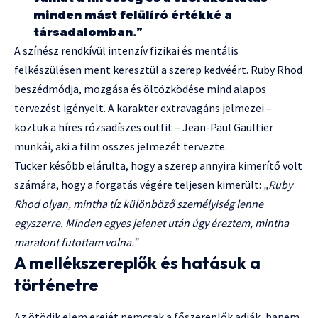
minden mást felülíró értékké a
társadalomban.”
A színész rendkívül intenzív fizikai és mentális
felkészülésen ment keresztül a szerep kedvéért. Ruby Rhod
beszédmódja, mozgása és öltözködése mind alapos
tervezést igényelt. A karakter extravagáns jelmezei –
köztük a híres rózsadíszes outfit – Jean-Paul Gaultier
munkái, aki a film összes jelmezét tervezte.
Tucker később elárulta, hogy a szerep annyira kimerítő volt
számára, hogy a forgatás végére teljesen kimerült:
„Ruby
Rhod olyan, mintha tíz különböző személyiség lenne
egyszerre. Minden egyes jelenet után úgy éreztem, mintha
maratont futottam volna.”
A mellékszereplők és hatásuk a
történetre
Az ötödik elem erejét nemcsak a főszereplők adják, hanem