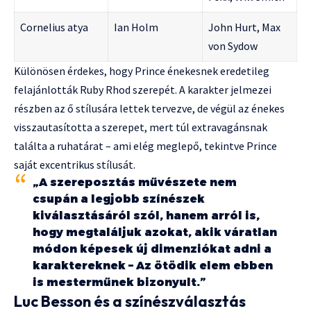
Cornelius atya
Ian Holm
John Hurt, Max
von Sydow
Különösen érdekes, hogy Prince énekesnek eredetileg
felajánlották Ruby Rhod szerepét. A karakter jelmezei
részben az ő stílusára lettek tervezve, de végül az énekes
visszautasította a szerepet, mert túl extravagánsnak
találta a ruhatárat – ami elég meglepő, tekintve Prince
saját excentrikus stílusát.
„A szereposztás művészete nem
csupán a legjobb színészek
kiválasztásáról szól, hanem arról is,
hogy megtaláljuk azokat, akik váratlan
módon képesek új dimenziókat adni a
karaktereknek – Az ötödik elem ebben
is mesterműnek bizonyult.”
Luc Besson és a színészválasztás