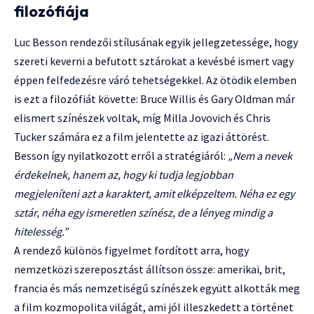
filozófiája
Luc Besson rendezői stílusának egyik jellegzetessége, hogy
szereti keverni a befutott sztárokat a kevésbé ismert vagy
éppen felfedezésre váró tehetségekkel. Az ötödik elemben
is ezt a filozófiát követte: Bruce Willis és Gary Oldman már
elismert színészek voltak, míg Milla Jovovich és Chris
Tucker számára ez a film jelentette az igazi áttörést.
Besson így nyilatkozott erről a stratégiáról:
„Nem a nevek
érdekelnek, hanem az, hogy ki tudja legjobban
megjeleníteni azt a karaktert, amit elképzeltem. Néha ez egy
sztár, néha egy ismeretlen színész, de a lényeg mindig a
hitelesség.”
A rendező különös figyelmet fordított arra, hogy
nemzetközi szereposztást állítson össze: amerikai, brit,
francia és más nemzetiségű színészek együtt alkották meg
a film kozmopolita világát, ami jól illeszkedett a történet