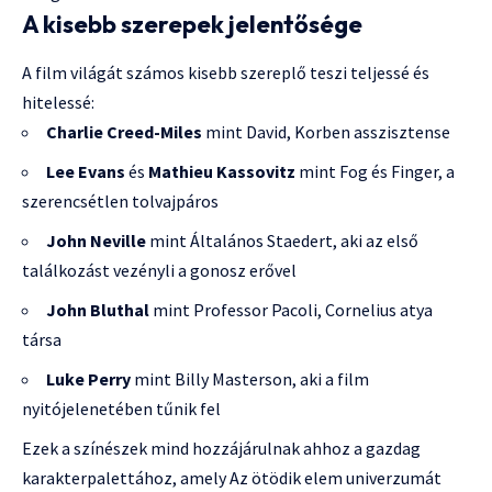
A kisebb szerepek jelentősége
A film világát számos kisebb szereplő teszi teljessé és
hitelessé:
Charlie Creed-Miles
mint David, Korben asszisztense
Lee Evans
és
Mathieu Kassovitz
mint Fog és Finger, a
szerencsétlen tolvajpáros
John Neville
mint Általános Staedert, aki az első
találkozást vezényli a gonosz erővel
John Bluthal
mint Professor Pacoli, Cornelius atya
társa
Luke Perry
mint Billy Masterson, aki a film
nyitójelenetében tűnik fel
Ezek a színészek mind hozzájárulnak ahhoz a gazdag
karakterpalettához, amely Az ötödik elem univerzumát