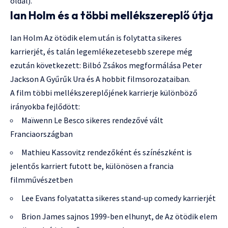
oldal).
Ian Holm és a többi mellékszereplő útja
Ian Holm Az ötödik elem után is folytatta sikeres
karrierjét, és talán legemlékezetesebb szerepe még
ezután következett: Bilbó Zsákos megformálása Peter
Jackson A Gyűrűk Ura és A hobbit filmsorozataiban.
A film többi mellékszereplőjének karrierje különböző
irányokba fejlődött:
Maïwenn Le Besco sikeres rendezővé vált
Franciaországban
Mathieu Kassovitz rendezőként és színészként is
jelentős karriert futott be, különösen a francia
filmművészetben
Lee Evans folyatatta sikeres stand-up comedy karrierjét
Brion James sajnos 1999-ben elhunyt, de Az ötödik elem