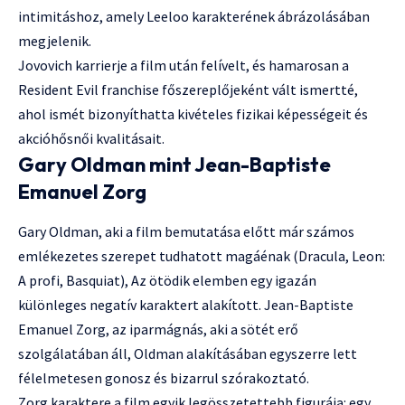
intimitáshoz, amely Leeloo karakterének ábrázolásában
megjelenik.
Jovovich karrierje a film után felívelt, és hamarosan a
Resident Evil franchise főszereplőjeként vált ismertté,
ahol ismét bizonyíthatta kivételes fizikai képességeit és
akcióhősnői kvalitásait.
Gary Oldman mint Jean-Baptiste
Emanuel Zorg
Gary Oldman, aki a film bemutatása előtt már számos
emlékezetes szerepet tudhatott magáénak (Dracula, Leon:
A profi, Basquiat), Az ötödik elemben egy igazán
különleges negatív karaktert alakított. Jean-Baptiste
Emanuel Zorg, az iparmágnás, aki a sötét erő
szolgálatában áll, Oldman alakításában egyszerre lett
félelmetesen gonosz és bizarrul szórakoztató.
Zorg karaktere a film egyik legösszetettebb figurája: egy