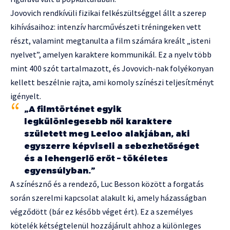
Jovovich rendkívüli fizikai felkészültséggel állt a szerep
kihívásaihoz: intenzív harcművészeti tréningeken vett
részt, valamint megtanulta a film számára kreált „isteni
nyelvet”, amelyen karaktere kommunikál. Ez a nyelv több
mint 400 szót tartalmazott, és Jovovich-nak folyékonyan
kellett beszélnie rajta, ami komoly színészi teljesítményt
igényelt.
„A filmtörténet egyik
legkülönlegesebb női karaktere
született meg Leeloo alakjában, aki
egyszerre képviseli a sebezhetőséget
és a lehengerlő erőt – tökéletes
egyensúlyban.”
A színésznő és a rendező, Luc Besson között a forgatás
során szerelmi kapcsolat alakult ki, amely házasságban
végződött (bár ez később véget ért). Ez a személyes
kötelék kétségtelenül hozzájárult ahhoz a különleges