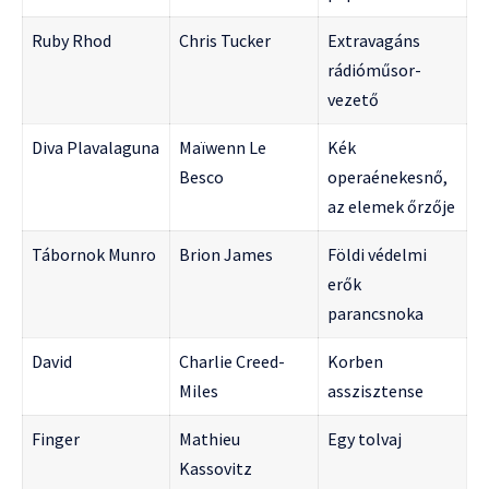
Ruby Rhod
Chris Tucker
Extravagáns
rádióműsor-
vezető
Diva Plavalaguna
Maïwenn Le
Kék
Besco
operaénekesnő,
az elemek őrzője
Tábornok Munro
Brion James
Földi védelmi
erők
parancsnoka
David
Charlie Creed-
Korben
Miles
asszisztense
Finger
Mathieu
Egy tolvaj
Kassovitz