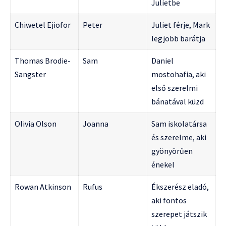
Julietbe
Chiwetel Ejiofor
Peter
Juliet férje, Mark
legjobb barátja
Thomas Brodie-
Sam
Daniel
Sangster
mostohafia, aki
első szerelmi
bánatával küzd
Olivia Olson
Joanna
Sam iskolatársa
és szerelme, aki
gyönyörűen
énekel
Rowan Atkinson
Rufus
Ékszerész eladó,
aki fontos
szerepet játszik