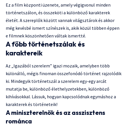
Ez a film központi üzenete, amely végigvonul minden
történetszálon, és összeköti a különböző karakterek
életét. A szereplők között vannak világsztárok és akkor
még kevésbé ismert színészek is, akik közül többen éppen
e filmnek köszönhetően váltak ismertté.
A főbb történetszálak és
karaktereik
Az „Igazából szerelem” igazi mozaik, amelyben több
különálló, mégis finoman összefonódó történet rajzolódik
ki. Mindegyik történetszál a szerelem egy-egy arcát
mutatja be, különböző élethelyzetekben, különböző
kihívásokkal. Lássuk, hogyan kapcsolódnak egymáshoz a
karakterek és történeteik!
A miniszterelnök és az asszisztens
románca