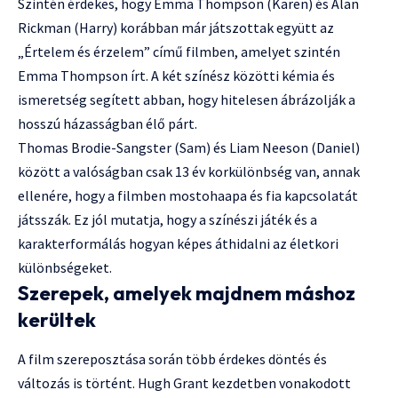
Szintén érdekes, hogy Emma Thompson (Karen) és Alan
Rickman (Harry) korábban már játszottak együtt az
„Értelem és érzelem” című filmben, amelyet szintén
Emma Thompson írt. A két színész közötti kémia és
ismeretség segített abban, hogy hitelesen ábrázolják a
hosszú házasságban élő párt.
Thomas Brodie-Sangster (Sam) és Liam Neeson (Daniel)
között a valóságban csak 13 év korkülönbség van, annak
ellenére, hogy a filmben mostohaapa és fia kapcsolatát
játsszák. Ez jól mutatja, hogy a színészi játék és a
karakterformálás hogyan képes áthidalni az életkori
különbségeket.
Szerepek, amelyek majdnem máshoz
kerültek
A film szereposztása során több érdekes döntés és
változás is történt. Hugh Grant kezdetben vonakodott