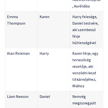
, Auréliába
Emma
Karen
Harry felesége,
Thompson
Daniel testvére,
aki szembesül
férje
hűtlenségével
Alan Rickman
Harry
Karen férje, egy
tervezőcég
vezetője, aki
vonzódni kezd
titkárnőjéhez,
Miához
Liam Neeson
Daniel
Nemrég
megözvegyült