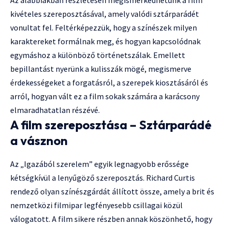
Az alábbiakban részletesen megismerkedhetünk a film
kivételes szereposztásával, amely valódi sztárparádét
vonultat fel. Feltérképezzük, hogy a színészek milyen
karaktereket formálnak meg, és hogyan kapcsolódnak
egymáshoz a különböző történetszálak. Emellett
bepillantást nyerünk a kulisszák mögé, megismerve
érdekességeket a forgatásról, a szerepek kiosztásáról és
arról, hogyan vált ez a film sokak számára a karácsony
elmaradhatatlan részévé.
A film szereposztása – Sztárparádé
a vásznon
Az „Igazából szerelem” egyik legnagyobb erőssége
kétségkívül a lenyűgöző szereposztás. Richard Curtis
rendező olyan színészgárdát állított össze, amely a brit és
nemzetközi filmipar legfényesebb csillagai közül
válogatott. A film sikere részben annak köszönhető, hogy