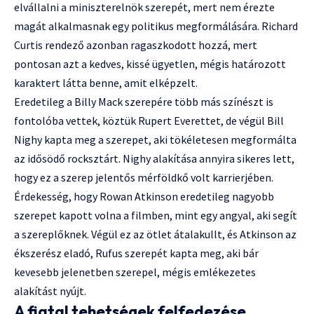
elvállalni a miniszterelnök szerepét, mert nem érezte
magát alkalmasnak egy politikus megformálására. Richard
Curtis rendező azonban ragaszkodott hozzá, mert
pontosan azt a kedves, kissé ügyetlen, mégis határozott
karaktert látta benne, amit elképzelt.
Eredetileg a Billy Mack szerepére több más színészt is
fontolóba vettek, köztük Rupert Everettet, de végül Bill
Nighy kapta meg a szerepet, aki tökéletesen megformálta
az idősödő rocksztárt. Nighy alakítása annyira sikeres lett,
hogy ez a szerep jelentős mérföldkő volt karrierjében.
Érdekesség, hogy Rowan Atkinson eredetileg nagyobb
szerepet kapott volna a filmben, mint egy angyal, aki segít
a szereplőknek. Végül ez az ötlet átalakullt, és Atkinson az
ékszerész eladó, Rufus szerepét kapta meg, aki bár
kevesebb jelenetben szerepel, mégis emlékezetes
alakítást nyújt.
A fiatal tehetségek felfedezése