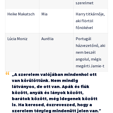
szerelmet
Heike Makatsch
Mia
Harry titkárnője,
aki flörtöl
főnökével
Lúcia Moniz
Aurélia
Portugál
házvezetőnő, aki
nem beszél
angolul, mégis
megérti Jamie-t
„A szerelem valójában mindenhol ott
van körülöttünk. Nem mindig
látványos, de ott van. Apák és fiúk
között, anyák és lányok között,
barátok között, még idegenek között
is. Ha keresed, észreveszed, hogy a
szerelem tényleg mindenütt jelen van.”