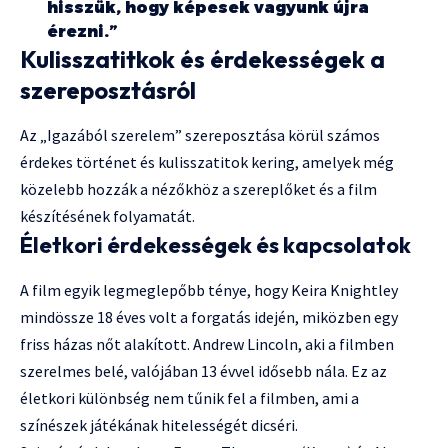
hisszük, hogy képesek vagyunk újra
érezni.”
Kulisszatitkok és érdekességek a
szereposztásról
Az „Igazából szerelem” szereposztása körül számos
érdekes történet és kulisszatitok kering, amelyek még
közelebb hozzák a nézőkhöz a szereplőket és a film
készítésének folyamatát.
Életkori érdekességek és kapcsolatok
A film egyik legmeglepőbb ténye, hogy Keira Knightley
mindössze 18 éves volt a forgatás idején, miközben egy
friss házas nőt alakított. Andrew Lincoln, aki a filmben
szerelmes belé, valójában 13 évvel idősebb nála. Ez az
életkori különbség nem tűnik fel a filmben, ami a
színészek játékának hitelességét dicséri.