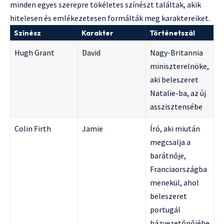
minden egyes szerepre tökéletes színészt találtak, akik
hitelesen és emlékezetesen formálták meg karaktereiket.
Színész
Karakter
Történetszál
Hugh Grant
David
Nagy-Britannia
miniszterelnöke,
aki beleszeret
Natalie-ba, az új
asszisztensébe
Colin Firth
Jamie
Író, aki miután
megcsalja a
barátnője,
Franciaországba
menekül, ahol
beleszeret
portugál
házvezetőnőjébe