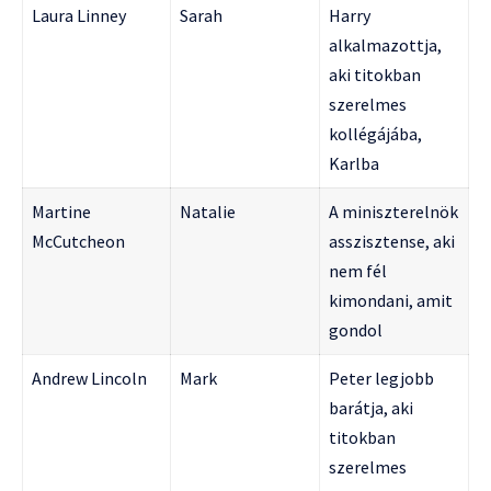
Laura Linney
Sarah
Harry
alkalmazottja,
aki titokban
szerelmes
kollégájába,
Karlba
Martine
Natalie
A miniszterelnök
McCutcheon
asszisztense, aki
nem fél
kimondani, amit
gondol
Andrew Lincoln
Mark
Peter legjobb
barátja, aki
titokban
szerelmes