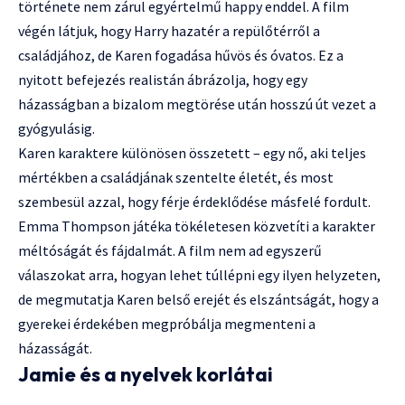
története nem zárul egyértelmű happy enddel. A film
végén látjuk, hogy Harry hazatér a repülőtérről a
családjához, de Karen fogadása hűvös és óvatos. Ez a
nyitott befejezés realistán ábrázolja, hogy egy
házasságban a bizalom megtörése után hosszú út vezet a
gyógyulásig.
Karen karaktere különösen összetett – egy nő, aki teljes
mértékben a családjának szentelte életét, és most
szembesül azzal, hogy férje érdeklődése másfelé fordult.
Emma Thompson játéka tökéletesen közvetíti a karakter
méltóságát és fájdalmát. A film nem ad egyszerű
válaszokat arra, hogyan lehet túllépni egy ilyen helyzeten,
de megmutatja Karen belső erejét és elszántságát, hogy a
gyerekei érdekében megpróbálja megmenteni a
házasságát.
Jamie és a nyelvek korlátai