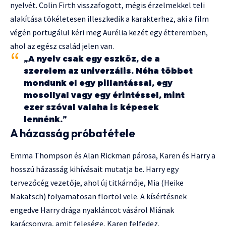
nyelvét. Colin Firth visszafogott, mégis érzelmekkel teli
alakítása tökéletesen illeszkedik a karakterhez, aki a film
végén portugálul kéri meg Aurélia kezét egy étteremben,
ahol az egész család jelen van.
„A nyelv csak egy eszköz, de a
szerelem az univerzális. Néha többet
mondunk el egy pillantással, egy
mosollyal vagy egy érintéssel, mint
ezer szóval valaha is képesek
lennénk.”
A házasság próbatétele
Emma Thompson és Alan Rickman párosa, Karen és Harry a
hosszú házasság kihívásait mutatja be. Harry egy
tervezőcég vezetője, ahol új titkárnője, Mia (Heike
Makatsch) folyamatosan flörtöl vele. A kísértésnek
engedve Harry drága nyakláncot vásárol Miának
karácsonyra, amit felesége, Karen felfedez.