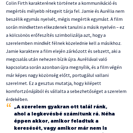
Colin Firth karakterének története a kommunikáció és
megértés mélyebb rétegeit tárja fel. Jamie és Aurélia nem
beszélik egymás nyelvét, mégis megértik egymást. A film
során mindketten elkezdenek tanulni a másik nyelvén – ez
a kölcsönös erőfeszítés szimbolizálja azt, hogy a
szerelemben mindkét félnek közelednie kell a másikhoz.
Jamie karaktere a film elején zárkózott és sebzett, aki a
megcsalás után nehezen bízik újra. Auréliával való
kapcsolata során azonban újra megnyílik, és a film végén
már képes nagy közönség előtt, portugálul vallani
szerelmet. Ez a gesztus mutatja, hogy kilépett
komfortzónájából és vállalta a sebezhetőséget a szerelem
érdekében.
„A szerelem gyakran ott talál ránk,
ahol a legkevésbé számítunk rá. Néha
éppen akkor, amikor feladtuk a
keresését, vagy amikor már nem is