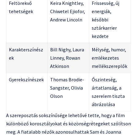
Feltörekvő
Keira Knightley,
Frissesség, új
tehetségek
Chiwetel Ejiofor,
energiák,
Andrew Lincoln
későbbi
sztárkarrier
kezdete
Karakterszínész
Bill Nighy, Laura
Mélység, humor,
ek
Linney, Rowan
emlékezetes
Atkinson
mellékszereplők
Gyerekszínészek
Thomas Brodie-
Őszinteség,
Sangster, Olivia
ártatlanság, a
Olson
szerelem tiszta
ábrázolása
A szereposztás sokszínűsége lehetővé tette, hogy a film
különböző korosztályokat és közönségrétegeket szólítson
meg. A fiatalabb nézők azonosulhattak Sam és Joanna