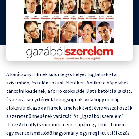
A karácsonyi filmek különleges helyet foglalnak el a
szívemben, és talán sokunk életében. Amikor a hópelyhek
táncolni kezdenek, a forró csokoládé illata betölti a lakást,
és a karácsonyi fények felragyognak, valahogy mindig
előkerülnek azok a filmek, amelyek évről évre visszahozzák
a szeretet ünnepének varázsát. Az „Igazából szerelem”
(Love Actually) számomra nem csupán egy film – hanem
egy évente ismétlődő hagyomány, egy meghitt találkozás