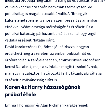
indul, aki próbálja megtalálni a hangját és stílusát. Natalie-
val való kapcsolata során nem csak személyesen, de
politikailag is magabiztosabbá válik. A film egyik
kulcsjelenetében nyilvánosan szembeszáll az amerikai
elnökkel, védve országa méltóságát és értékeit. Ez a
politikai bátorság párhuzamban áll azzal, ahogy végül
vállalja érzéseit Natalie iránt.
David karakterének fejlődése jól példázza, hogyan
erősítheti meg a szerelem az ember önbizalmát és
értékrendjét. A zárójelenetben, amikor iskolai előadáson
keresi Natalie-t, majd a színfalak mögött csókolóznak,
már egy magabiztos, határozott férfit látunk, aki vállalja
érzéseit a nyilvánosság előtt is.
Karen és Harry házasságának
próbatétele
Emma Thompson és Alan Rickman karaktereinek