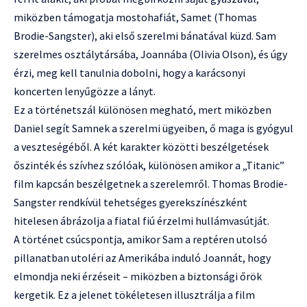
miközben támogatja mostohafiát, Samet (Thomas
Brodie-Sangster), aki első szerelmi bánatával küzd. Sam
szerelmes osztálytársába, Joannába (Olivia Olson), és úgy
érzi, meg kell tanulnia dobolni, hogy a karácsonyi
koncerten lenyűgözze a lányt.
Ez a történetszál különösen megható, mert miközben
Daniel segít Samnek a szerelmi ügyeiben, ő maga is gyógyul
a veszteségéből. A két karakter közötti beszélgetések
őszinték és szívhez szólóak, különösen amikor a „Titanic”
film kapcsán beszélgetnek a szerelemről. Thomas Brodie-
Sangster rendkívül tehetséges gyerekszínészként
hitelesen ábrázolja a fiatal fiú érzelmi hullámvasútját.
A történet csúcspontja, amikor Sam a reptéren utolsó
pillanatban utoléri az Amerikába induló Joannát, hogy
elmondja neki érzéseit – miközben a biztonsági őrök
kergetik. Ez a jelenet tökéletesen illusztrálja a film