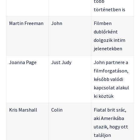
több
történetben is
Martin Freeman
John
Filmben
dublőrként
dolgozik intim
jelenetekben
Joanna Page
Just Judy
John partnere a
filmforgatáson,
később valódi
kapcsolat alakul
ki köztük
Kris Marshall
Colin
Fiatal brit srác,
aki Amerikába
utazik, hogy ott
találjon