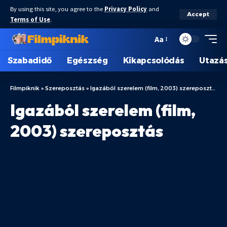
By using this site, you agree to the
Privacy Policy
and
Accept
Terms of Use
.
Aa
Szabadidő
Egészség
Kikapcsolódás
Utazá
Filmpiknik
»
Szereposztás
»
Igazából szerelem (film, 2003) szereposztás
Igazából szerelem (film,
2003) szereposztás