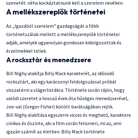
üzenetét: néha kockáztatnunk kell a szerelem nevében.
A mellékszereplők történetei
Az „Igazából szerelem” gazdagságát a főbb
történetszálak mellett a mellékszereplők történetei
adják, amelyek ugyanolyan gondosan kidolgozottak és
érzelmekkel teliek.
A rocksztár és menedzsere
Bill Nighy alakítja Billy Mack karakterét, az idősödő
rocksztárt, aki egy karácsonyi feldolgozással próbál
visszatérni a slágerlistákra. Története során rájön, hogy
valódi szeretet a hosszú évek óta hűséges menedzserével,
Joe-val (Gregor Fisher) kötött barátságában rejlik.
Bill Nighy alakítása egyszerre vicces és megható, karaktere
cinikus és őszinte, aki a film során felismeri, mi az, ami
igazán számít az életben. Billy Mack története