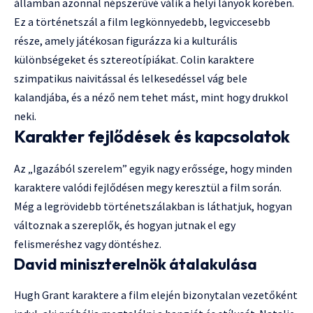
államban azonnal népszerűvé válik a helyi lányok körében.
Ez a történetszál a film legkönnyedebb, legviccesebb
része, amely játékosan figurázza ki a kulturális
különbségeket és sztereotípiákat. Colin karaktere
szimpatikus naivitással és lelkesedéssel vág bele
kalandjába, és a néző nem tehet mást, mint hogy drukkol
neki.
Karakter fejlődések és kapcsolatok
Az „Igazából szerelem” egyik nagy erőssége, hogy minden
karaktere valódi fejlődésen megy keresztül a film során.
Még a legrövidebb történetszálakban is láthatjuk, hogyan
változnak a szereplők, és hogyan jutnak el egy
felismeréshez vagy döntéshez.
David miniszterelnök átalakulása
Hugh Grant karaktere a film elején bizonytalan vezetőként