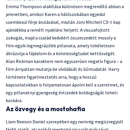
Emma Thompson alakítása különösen megrendítő abban a
jelenetben, amikor Karen a hálószobában egyedül
szembesül férje árulásával, miután Joni Mitchell CD-t kap
ajándékba a remélt nyaklánc helyett. A visszafojtott
zokogás, majd a család kedvéért összeszedett mosoly a
film egyik legmegrázóbb pillanata, amely tökéletesen
ábrázolja a fájdalom és a kötelességtudat kettősségét.
Alan Rickman karaktere nem egyszerűen negatív figura – a
film árnyaltan mutatja be vívódását és bűntudatát. Harry
története figyelmeztetés arra, hogy a hosszú
kapcsolatokban is folyamatosan ápolni kell a szerelmet, és
egy pillanatnyi gyengeség évtizedek boldogságát teheti
kockára.
Az özvegy és a mostohafia
Liam Neeson Daniel szerepében egy nemrég megözvegyült
férfit alakít, aki próbál megbirkózni saját gyászával,