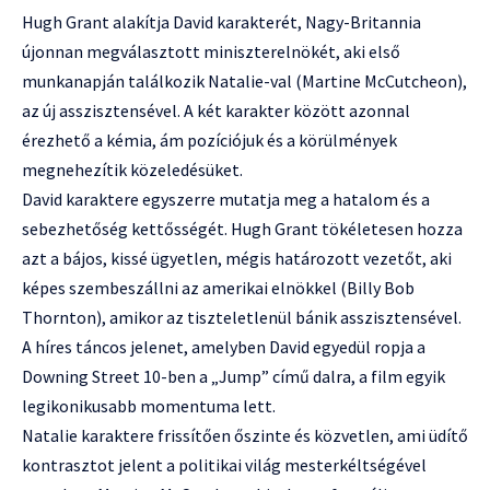
Hugh Grant alakítja David karakterét, Nagy-Britannia
újonnan megválasztott miniszterelnökét, aki első
munkanapján találkozik Natalie-val (Martine McCutcheon),
az új asszisztensével. A két karakter között azonnal
érezhető a kémia, ám pozíciójuk és a körülmények
megnehezítik közeledésüket.
David karaktere egyszerre mutatja meg a hatalom és a
sebezhetőség kettősségét. Hugh Grant tökéletesen hozza
azt a bájos, kissé ügyetlen, mégis határozott vezetőt, aki
képes szembeszállni az amerikai elnökkel (Billy Bob
Thornton), amikor az tiszteletlenül bánik asszisztensével.
A híres táncos jelenet, amelyben David egyedül ropja a
Downing Street 10-ben a „Jump” című dalra, a film egyik
legikonikusabb momentuma lett.
Natalie karaktere frissítően őszinte és közvetlen, ami üdítő
kontrasztot jelent a politikai világ mesterkéltségével