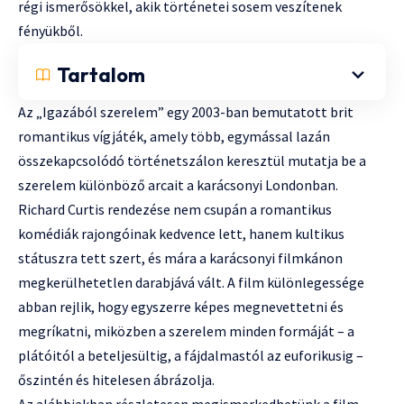
régi ismerősökkel, akik történetei sosem veszítenek
fényükből.
Tartalom
Az „Igazából szerelem” egy 2003-ban bemutatott brit
romantikus vígjáték, amely több, egymással lazán
összekapcsolódó történetszálon keresztül mutatja be a
szerelem különböző arcait a karácsonyi Londonban.
Richard Curtis rendezése nem csupán a romantikus
komédiák rajongóinak kedvence lett, hanem kultikus
státuszra tett szert, és mára a karácsonyi filmkánon
megkerülhetetlen darabjává vált. A film különlegessége
abban rejlik, hogy egyszerre képes megnevettetni és
megríkatni, miközben a szerelem minden formáját – a
plátóitól a beteljesültig, a fájdalmastól az euforikusig –
őszintén és hitelesen ábrázolja.