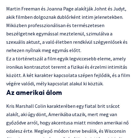
Martin Freeman és Joanna Page alakítják Johnt és Judyt,
akik filmben dolgoznak dublőrként intim jelenetekben.
Miközben professzionálisan és természetesen
beszélgetnek egymással meztelenül, szimulálva a
szexuális aktust, a való életben rendkívül szégyenlősek és
nehezen nyílnak meg egymás előtt.
Ez a történetszál a film egyik legviccesebb eleme, amely
ironikus kontrasztot teremt a fizikai és érzelmi intimitás
között. A két karakter kapcsolata szépen fejlődik, és a film
végére valódi, mély kapcsolat alakul ki köztük.
Az amerikai álom
Kris Marshall Colin karakterében egy fiatal brit srácot
alakít, aki úgy dönt, Amerikába utazik, mert meg van
győződve arról, hogy akcentusa miatt minden amerikai nő
odalesz érte. Meglepő módon terve beválik, és Wisconsin