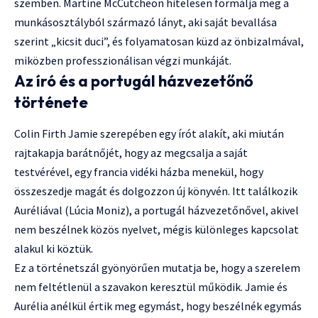
szemben. Martine McCutcheon hitelesen formálja meg a
munkásosztályból származó lányt, aki saját bevallása
szerint „kicsit duci”, és folyamatosan küzd az önbizalmával,
miközben professzionálisan végzi munkáját.
Az író és a portugál házvezetőnő
története
Colin Firth Jamie szerepében egy írót alakít, aki miután
rajtakapja barátnőjét, hogy az megcsalja a saját
testvérével, egy francia vidéki házba menekül, hogy
összeszedje magát és dolgozzon új könyvén. Itt találkozik
Auréliával (Lúcia Moniz), a portugál házvezetőnővel, akivel
nem beszélnek közös nyelvet, mégis különleges kapcsolat
alakul ki köztük.
Ez a történetszál gyönyörűen mutatja be, hogy a szerelem
nem feltétlenül a szavakon keresztül működik. Jamie és
Aurélia anélkül értik meg egymást, hogy beszélnék egymás