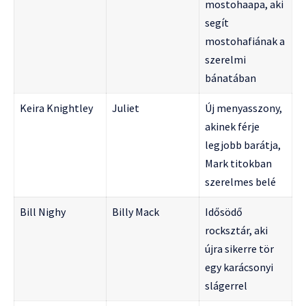
mostohaapa, aki
segít
mostohafiának a
szerelmi
bánatában
Keira Knightley
Juliet
Új menyasszony,
akinek férje
legjobb barátja,
Mark titokban
szerelmes belé
Bill Nighy
Billy Mack
Idősödő
rocksztár, aki
újra sikerre tör
egy karácsonyi
slágerrel