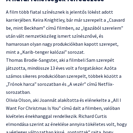
A film több fiatal színésznek is jelentős lökést adott
karrierjében. Keira Knightley, bár már szerepelt a „Csavard
be, mint Beckham” című filmben, az „Igazából szerelem”
után vált nemzetközileg ismert színésznővé, és
hamarosan olyan nagy produkciókban kapott szerepet,
mint a „Karib-tenger kalózai” sorozat.
Thomas Brodie-Sangster, aki a filmbeli Sam szerepét
játszotta, mindössze 13 éves volt a forgatáskor. Azóta
számos sikeres produkcióban szerepelt, többek között a
„Trónok harca” sorozatban és „A vezér” című Netflix-
sorozatban.
Olivia Olson, aki Joannát alakította és elénekelte a „All I
Want For Christmas Is You” című dalt a filmben, valóban
kivételes énekhanggal rendelkezik. Richard Curtis
elmondása szerint az éneklése annyira tökéletes volt, hogy
a végleges változatban kissé „rontottak” rajta, hogy