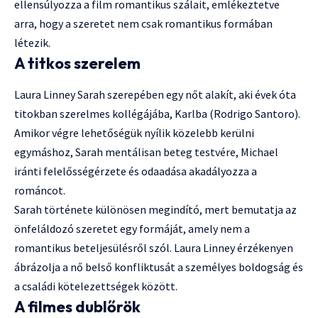
ellensúlyozza a film romantikus szálait, emlékeztetve
arra, hogy a szeretet nem csak romantikus formában
létezik.
A titkos szerelem
Laura Linney Sarah szerepében egy nőt alakít, aki évek óta
titokban szerelmes kollégájába, Karlba (Rodrigo Santoro).
Amikor végre lehetőségük nyílik közelebb kerülni
egymáshoz, Sarah mentálisan beteg testvére, Michael
iránti felelősségérzete és odaadása akadályozza a
románcot.
Sarah története különösen megindító, mert bemutatja az
önfeláldozó szeretet egy formáját, amely nem a
romantikus beteljesülésről szól. Laura Linney érzékenyen
ábrázolja a nő belső konfliktusát a személyes boldogság és
a családi kötelezettségek között.
A filmes dublőrök