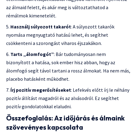
az álmaid felett, és akár meg is változtathatod a
rémálmok kimenetelét.
Használj súlyozott takarót
: A súlyozott takarók
nyomása megnyugtató hatású lehet, és segíthet
csökkenteni a szorongást viharos éjszakákon.
Tarts „álomfogót”
: Bár tudományosan nem
bizonyított a hatása, sok ember hisz abban, hogy az
álomfogó segít távol tartani a rossz álmokat. Ha nem más,
placebo hatásként működhet.
Írj pozitív megerősítéseket
: Lefekvés előtt írj le néhány
pozitív állítást magadról és az alvásodról. Ez segíthet
pozitív gondolatokkal elaludni.
Összefoglalás: Az időjárás és álmaink
szövevényes kapcsolata