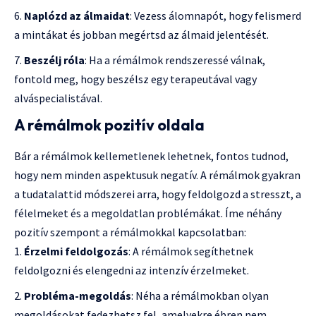
Naplózd az álmaidat
: Vezess álomnapót, hogy felismerd
a mintákat és jobban megértsd az álmaid jelentését.
Beszélj róla
: Ha a rémálmok rendszeressé válnak,
fontold meg, hogy beszélsz egy terapeutával vagy
alváspecialistával.
A rémálmok pozitív oldala
Bár a rémálmok kellemetlenek lehetnek, fontos tudnod,
hogy nem minden aspektusuk negatív. A rémálmok gyakran
a tudatalattid módszerei arra, hogy feldolgozd a stresszt, a
félelmeket és a megoldatlan problémákat. Íme néhány
pozitív szempont a rémálmokkal kapcsolatban:
Érzelmi feldolgozás
: A rémálmok segíthetnek
feldolgozni és elengedni az intenzív érzelmeket.
Probléma-megoldás
: Néha a rémálmokban olyan
megoldásokat fedezhetsz fel, amelyekre ébren nem