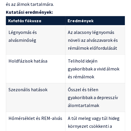
és az álmok tartalmára.
Kutatási eredmények:
Kutatás fókusza
Eredmények
Légnyomás és
Az alacsony légnyomás
alvásminőség
növeli az alvászavarok és
rémálmok előfordulását
Holdfázisok hatása
Telihold idején
gyakoribbak a vivid álmok
és rémálmok
Szezonális hatások
Ősszel és télen
gyakoribbak a depresszív
álomtartalmak
Hőmérséklet és REM-alvás
A túl meleg vagy túl hideg
környezet csökkenti a