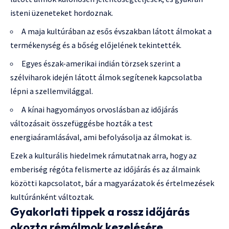
isteni üzeneteket hordoznak.
A maja kultúrában az esős évszakban látott álmokat a
termékenység és a bőség előjelének tekintették.
Egyes észak-amerikai indián törzsek szerint a
szélviharok idején látott álmok segítenek kapcsolatba
lépni a szellemvilággal.
A kínai hagyományos orvoslásban az időjárás
változásait összefüggésbe hozták a test
energiaáramlásával, ami befolyásolja az álmokat is.
Ezek a kulturális hiedelmek rámutatnak arra, hogy az
emberiség régóta felismerte az időjárás és az álmaink
közötti kapcsolatot, bár a magyarázatok és értelmezések
kultúránként változtak.
Gyakorlati tippek a rossz időjárás
okozta rémálmok kezelésére