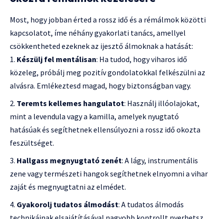
Most, hogy jobban érted a rossz idő és a rémálmok közötti
kapcsolatot, íme néhány gyakorlati tanács, amellyel
csökkentheted ezeknek az ijesztő álmoknak a hatását:
Készülj fel mentálisan
: Ha tudod, hogy viharos idő
közeleg, próbálj meg pozitív gondolatokkal felkészülni az
alvásra. Emlékeztesd magad, hogy biztonságban vagy.
Teremts kellemes hangulatot
: Használj illóolajokat,
mint a levendula vagy a kamilla, amelyek nyugtató
hatásúak és segíthetnek ellensúlyozni a rossz idő okozta
feszültséget.
Hallgass megnyugtató zenét
: A lágy, instrumentális
zene vagy természeti hangok segíthetnek elnyomni a vihar
zaját és megnyugtatni az elmédet.
Gyakorolj tudatos álmodást
: A tudatos álmodás
technikáinak elsajátításával nagyobb kontrollt nyerhetsz