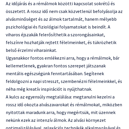
Az időjárás és a rémálmok közötti kapcsolat sokrétű és
összetett. A rossz idő nem csak közvetlenül befolyásolja az
alvásminőséget és az álmok tartalmát, hanem mélyebb
pszichológiai és fiziológiai folyamatokat is beindít. A
viharos éjszakák felerősíthetik a szorongásainkat,
felszínre hozhatják rejtett félelmeinket, és tükrözhetik
belső érzelmi viharainkat.
Ugyanakkor fontos emlékezni arra, hogy a rémálmok, bár
kellemetlenek, gyakran fontos szerepet játszanak
mentális egészségünk fenntartásában. Segítenek
feldolgozni a napi stresszt, szembenézni félelmeinkkel, és
néha még kreatív inspirációt is nyújthatnak.
A kulcs az egyensúly megtalálása: megtanulni kezelni a
rossz idő okozta alvászavarokat és rémálmokat, miközben
nyitottak maradunk arra, hogy megértsük, mit üzennek
nekünk ezek az intenzív álmok. Az alvási környezet
optimalizálásával, relaxációs technikák alkalmazásával és