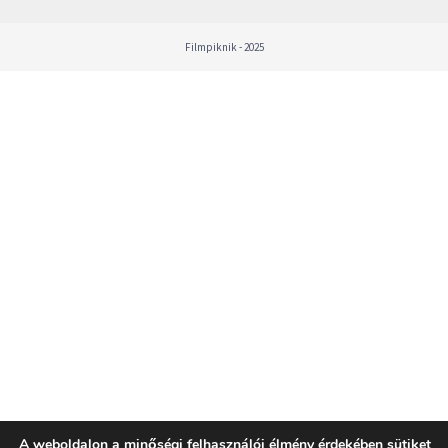
Filmpiknik - 2025
A weboldalon a minőségi felhasználói élmény érdekében sütiket