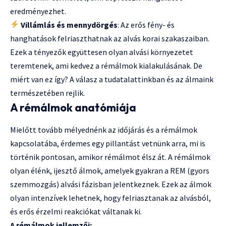
eredményezhet.
Villámlás és mennydörgés
: Az erős fény- és
hanghatások felriaszthatnak az alvás korai szakaszaiban.
Ezek a tényezők együttesen olyan alvási környezetet
teremtenek, ami kedvez a rémálmok kialakulásának. De
miért van ez így? A válasz a tudatalattinkban és az álmaink
természetében rejlik.
A rémálmok anatómiája
Mielőtt tovább mélyednénk az időjárás és a rémálmok
kapcsolatába, érdemes egy pillantást vetnünk arra, mi is
történik pontosan, amikor rémálmot élsz át. A rémálmok
olyan élénk, ijesztő álmok, amelyek gyakran a REM (gyors
szemmozgás) alvási fázisban jelentkeznek. Ezek az álmok
olyan intenzívek lehetnek, hogy felriasztanak az alvásból,
és erős érzelmi reakciókat váltanak ki.
A rémálmok jellemzői: