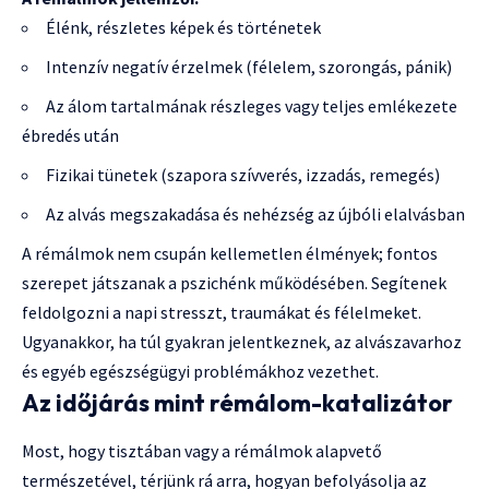
Élénk, részletes képek és történetek
Intenzív negatív érzelmek (félelem, szorongás, pánik)
Az álom tartalmának részleges vagy teljes emlékezete
ébredés után
Fizikai tünetek (szapora szívverés, izzadás, remegés)
Az alvás megszakadása és nehézség az újbóli elalvásban
A rémálmok nem csupán kellemetlen élmények; fontos
szerepet játszanak a pszichénk működésében. Segítenek
feldolgozni a napi stresszt, traumákat és félelmeket.
Ugyanakkor, ha túl gyakran jelentkeznek, az alvászavarhoz
és egyéb egészségügyi problémákhoz vezethet.
Az időjárás mint rémálom-katalizátor
Most, hogy tisztában vagy a rémálmok alapvető
természetével, térjünk rá arra, hogyan befolyásolja az