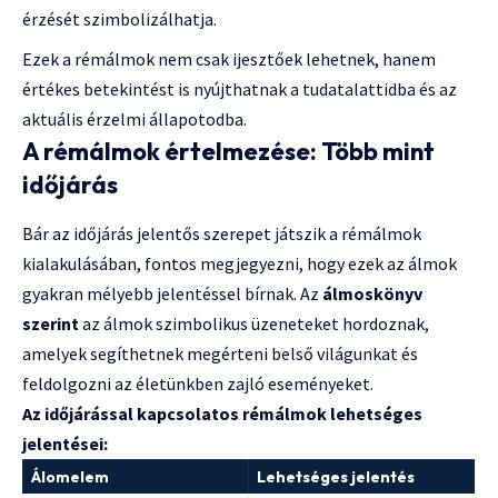
érzését szimbolizálhatja.
Ezek a rémálmok nem csak ijesztőek lehetnek, hanem
értékes betekintést is nyújthatnak a tudatalattidba és az
aktuális érzelmi állapotodba.
A rémálmok értelmezése: Több mint
időjárás
Bár az időjárás jelentős szerepet játszik a rémálmok
kialakulásában, fontos megjegyezni, hogy ezek az álmok
gyakran mélyebb jelentéssel bírnak. Az
álmoskönyv
szerint
az álmok szimbolikus üzeneteket hordoznak,
amelyek segíthetnek megérteni belső világunkat és
feldolgozni az életünkben zajló eseményeket.
Az időjárással kapcsolatos rémálmok lehetséges
jelentései:
Álomelem
Lehetséges jelentés