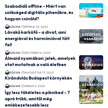
Szabadidő offline – Miért van
KIKAPCSOLÓD
szükséged digitális pihenőkre, és
SZABADIDŐ
hogyan csináld?
SZILVIA
ÁPRILIS 25, 2025
Lávakő karkötő – a divat, ami
EGÉSZSÉG
energiával és harmóniával tölt
SZABADIDŐ
fel!
SZILVIA
OKTÓBER 14, 2025
Álmaid nyomában: jelek, amelyek
utat mutatnak a való életben
SZABADIDŐ
SZILVIA
AUGUSZTUS 17, 2025
Kirándulás Budapest környékén
SZABADIDŐ
SZILVIA
JÚNIUS 5, 2025
Így lesz tökéletes a pikniked – 7
KIKAPCSOLÓD
apró trükk, amitől még
SZABADIDŐ
emlékezetesebb lesz