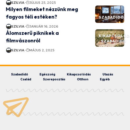
SZILVIA
JÚLIUS 25, 2025
Milyen filmeket nézzünk meg
fagyos téli estéken?
SZABADIDŐ
SZILVIA
JANUÁR 16, 2026
Álomszerű piknikek a
KIKAPCSOLÓD
filmvászonról
SZABADIDŐ
SZILVIA
MÁJUS 2, 2025
Szabadidő
Egészség
Kikapcsolódás
Utazás
Család
Szereposztás
Otthon
Egyéb