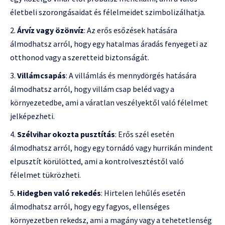
életbeli szorongásaidat és félelmeidet szimbolizálhatja.
Árvíz vagy özönvíz
: Az erős esőzések hatására
álmodhatsz arról, hogy egy hatalmas áradás fenyegeti az
otthonod vagy a szeretteid biztonságát.
Villámcsapás
: A villámlás és mennydörgés hatására
álmodhatsz arról, hogy villám csap beléd vagy a
környezetedbe, ami a váratlan veszélyektől való félelmet
jelképezheti.
Szélvihar okozta pusztítás
: Erős szél esetén
álmodhatsz arról, hogy egy tornádó vagy hurrikán mindent
elpusztít körülötted, ami a kontrolvesztéstől való
félelmet tükrözheti.
Hidegben való rekedés
: Hirtelen lehűlés esetén
álmodhatsz arról, hogy egy fagyos, ellenséges
környezetben rekedsz, ami a magány vagy a tehetetlenség