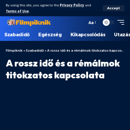
By using this site, you agree to the
Privacy Policy
and
Accept
Terms of Use
.
Aa
Szabadidő
Egészség
Kikapcsolódás
Utazá
Filmpiknik
»
Szabadidő
»
A rossz idő és a rémálmok titokzatos kapcsolata
A rossz idő és a rémálmok
titokzatos kapcsolata