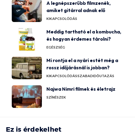
A legnépszerűbb filmzenék,
amiket gitárral adnak elő
KIKAPCSOLÓDÁS
Meddig tartható el a kombucha,
és hogyan érdemes tárolni?
EGÉSZSÉG
Mi rontja el a nyári estét még a
rossz időjárásnál is jobban?
KIKAPCSOLÓDÁS
SZABADIDŐ
UTAZÁS
Najwa Nimri filmek és életrajz
SZÍNÉSZEK
Ez is érdekelhet