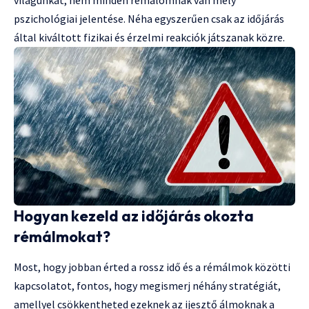
világunkat, nem minden rémálomnak van mély
pszichológiai jelentése. Néha egyszerűen csak az időjárás
által kiváltott fizikai és érzelmi reakciók játszanak közre.
Hogyan kezeld az időjárás okozta
rémálmokat?
Most, hogy jobban érted a rossz idő és a rémálmok közötti
kapcsolatot, fontos, hogy megismerj néhány stratégiát,
amellyel csökkentheted ezeknek az ijesztő álmoknak a