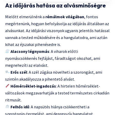
Az időjárás hatása az alvásminőségre
Mielőtt elmerülnénk a
rémálmok világában
, fontos
megértenünk, hogyan befolyásolja az időjárás általában az
alvásunkat. Az időjárási viszonyok ugyanis jelentős hatással
vannak a tested működésére és a hangulatodra, ami aztán
kihat az éjszakai pihenésedre is.
Alacsony légnyomás
: A viharok előtti
nyomáscsökkenés fejfájást, fáradtságot okozhat, ami
megnehezíti az elalvást.
Erős szél
: A szél zúgása növelheti a szorongást, ami
szintén akadályozza a pihentető alvást.
Hőmérséklet-ingadozás
: A hirtelen hőmérséklet-
változások megzavarhatják a tested természetes cirkadián
ritmusát.
Felhős idő
: A napsütés hiánya csökkentheti a
szerotonin-termelést, ami depresszív hangulatot