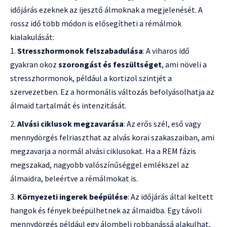
időjárás ezeknek az ijesztő álmoknak a megjelenését. A
rossz idő több módon is elősegítheti a rémálmok
kialakulását:
Stresszhormonok felszabadulása
: A viharos idő
gyakran okoz
szorongást és feszültséget
, ami növeli a
stresszhormonok, például a kortizol szintjét a
szervezetben. Ez a hormonális változás befolyásolhatja az
álmaid tartalmát és intenzitását.
Alvási ciklusok megzavarása
: Az erős szél, eső vagy
mennydörgés felriaszthat az alvás korai szakaszaiban, ami
megzavarja a normál alvási ciklusokat. Ha a REM fázis
megszakad, nagyobb valószínűséggel emlékszel az
álmaidra, beleértve a rémálmokat is.
Környezeti ingerek beépülése
: Az időjárás által keltett
hangok és fények beépülhetnek az álmaidba. Egy távoli
mennydörgés például egy álombeli robbanássá alakulhat,