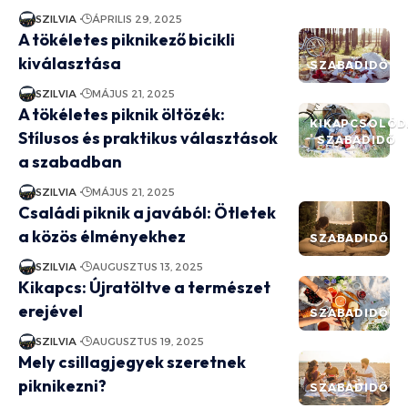
SZILVIA
ÁPRILIS 29, 2025
A tökéletes piknikező bicikli
kiválasztása
SZABADIDŐ
SZILVIA
MÁJUS 21, 2025
A tökéletes piknik öltözék:
KIKAPCSOLÓD
Stílusos és praktikus választások
SZABADIDŐ
a szabadban
SZILVIA
MÁJUS 21, 2025
Családi piknik a javából: Ötletek
a közös élményekhez
SZABADIDŐ
SZILVIA
AUGUSZTUS 13, 2025
Kikapcs: Újratöltve a természet
erejével
SZABADIDŐ
SZILVIA
AUGUSZTUS 19, 2025
Mely csillagjegyek szeretnek
piknikezni?
SZABADIDŐ