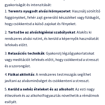
gyakoriságát és intenzitását:
Teremts nyugodt alvási környezetet
: Használj sötétítő
függönyöket, fehér zajt generáló készüléket vagy füldugót,
hogy csökkentsd a külső zajokat és fényeket.
Tartsd be az alváshigiéniai szabályokat
: Alakíts ki
rendszeres alvási rutint, és kerüld a képernyők használatát
lefekvés előtt.
Relaxációs technikák
: Gyakorolj légzőgyakorlatokat
vagy meditációt lefekvés előtt, hogy csökkentsd a stresszt
és a szorongást.
Fizikai aktivitás
: A rendszeres testmozgás segíthet
javítani az alvásminőséget és csökkenteni a stresszt.
Kerüld a nehéz ételeket és az alkoholt
: Az esti nagy
étkezések és az alkoholfogyasztás növelhetik a rémálmok
esélyét.