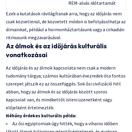
REM-alvás időtartamát
Ezek a kutatások rávilágítanak arra, hogy az időjárás nem
csak közvetlenül, de közvetett módon is befolyásolhatja az
álmainkat, például a hormonháztartásunk vagy a cirkadián
ritmusunk megzavarásával.
Az álmok és az időjárás kulturális
vonatkozásai
Az időjárás és az álmok kapcsolata nem csak a modern
tudomány tárgya; számos kultúrában évezredek óta fontos
szerepet játszik ez az összefüggés. Sok ősi civilizáció hitt
abban, hogy az álmok és az időjárás között szoros
kapcsolat van, és mindkettőt isteni üzenetként vagy
előjelként értelmezték.
Néhány érdekes kulturális példa:
Az ősi egyiptomiak úgy hitték, hogy a viharos időben
látott álmok különösen jelentőségteljesek, és gyakran