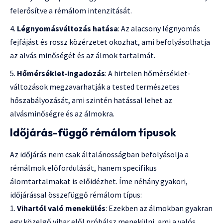
felerősítve a rémálom intenzitását.
Légnyomásváltozás hatása
: Az alacsony légnyomás
fejfájást és rossz közérzetet okozhat, ami befolyásolhatja
az alvás minőségét és az álmok tartalmát.
Hőmérséklet-ingadozás
: A hirtelen hőmérséklet-
változások megzavarhatják a tested természetes
hőszabályozását, ami szintén hatással lehet az
alvásminőségre és az álmokra.
Időjárás-függő rémálom típusok
Az időjárás nem csak általánosságban befolyásolja a
rémálmok előfordulását, hanem specifikus
álomtartalmakat is előidézhet. Íme néhány gyakori,
időjárással összefüggő rémálom típus:
Vihartól való menekülés
: Ezekben az álmokban gyakran
egy közelgő vihar elől próbálsz menekülni, ami a valós