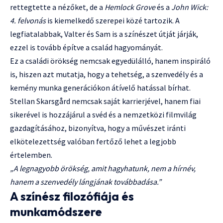
rettegtette a nézőket, de a
Hemlock Grove
és a
John Wick:
4. felvonás
is kiemelkedő szerepei közé tartozik. A
legfiatalabbak, Valter és Sam is a színészet útját járják,
ezzel is tovább építve a család hagyományát.
Ez a családi örökség nemcsak egyedülálló, hanem inspiráló
is, hiszen azt mutatja, hogy a tehetség, a szenvedély és a
kemény munka generációkon átívelő hatással bírhat.
Stellan Skarsgård nemcsak saját karrierjével, hanem fiai
sikerével is hozzájárul a svéd és a nemzetközi filmvilág
gazdagításához, bizonyítva, hogy a művészet iránti
elkötelezettség valóban fertőző lehet a legjobb
értelemben.
„A legnagyobb örökség, amit hagyhatunk, nem a hírnév,
hanem a szenvedély lángjának továbbadása.”
A színész filozófiája és
munkamódszere