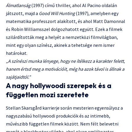
Álmatlanság
(1997) című thriller, ahol Al Pacino oldalán
játszott, majd a
Good Will Hunting
(1997), amelyben egy
matematika professzort alakított, és ahol Matt Damonnal
és Robin Williamsszel dolgozhatott együtt. Ezek a filmek
szilárdították meg a helyét a nemzetközi filmvilágban,
mint egy olyan színész, akinek a tehetsége nem ismer
határokat.
„A színészi munka lényege, hogy ne ítélkezz a karakter felett,
hanem értsd meg a motivációit, még ha azok távol is állnak a
sajátjaidtól.”
A nagy hollywoodi szerepek és a
független mozi szeretete
Stellan Skarsgård karrierje során mesterien egyensúlyoz a
nagyszabású hollywoodi produkciók és az intimebb,
művészibb független filmek között. Nem félt belevetni
magát a blockbuster világba, ahol olyan emlékezetes