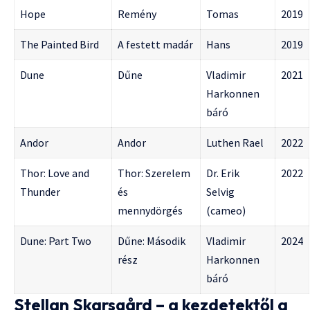
Hope
Remény
Tomas
2019
The Painted Bird
A festett madár
Hans
2019
Dune
Dűne
Vladimir
2021
Harkonnen
báró
Andor
Andor
Luthen Rael
2022
Thor: Love and
Thor: Szerelem
Dr. Erik
2022
Thunder
és
Selvig
mennydörgés
(cameo)
Dune: Part Two
Dűne: Második
Vladimir
2024
rész
Harkonnen
báró
Stellan Skarsgård – a kezdetektől a