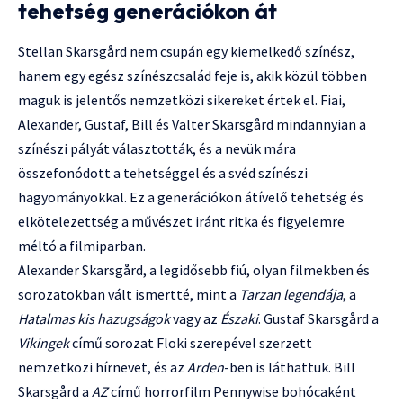
tehetség generációkon át
Stellan Skarsgård nem csupán egy kiemelkedő színész,
hanem egy egész színészcsalád feje is, akik közül többen
maguk is jelentős nemzetközi sikereket értek el. Fiai,
Alexander, Gustaf, Bill és Valter Skarsgård mindannyian a
színészi pályát választották, és a nevük mára
összefonódott a tehetséggel és a svéd színészi
hagyományokkal. Ez a generációkon átívelő tehetség és
elkötelezettség a művészet iránt ritka és figyelemre
méltó a filmiparban.
Alexander Skarsgård, a legidősebb fiú, olyan filmekben és
sorozatokban vált ismertté, mint a
Tarzan legendája
, a
Hatalmas kis hazugságok
vagy az
Északi
. Gustaf Skarsgård a
Vikingek
című sorozat Floki szerepével szerzett
nemzetközi hírnevet, és az
Arden
-ben is láthattuk. Bill
Skarsgård a
AZ
című horrorfilm Pennywise bohócaként