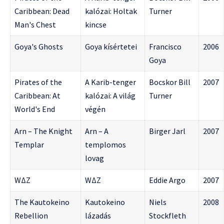
Caribbean: Dead
kalózai: Holtak
Turner
Man's Chest
kincse
Goya's Ghosts
Goya kísértetei
Francisco
2006
Goya
Pirates of the
A Karib-tenger
Bocskor Bill
2007
Caribbean: At
kalózai: A világ
Turner
World's End
végén
Arn – The Knight
Arn – A
Birger Jarl
2007
Templar
templomos
lovag
WΔZ
WΔZ
Eddie Argo
2007
The Kautokeino
Kautokeino
Niels
2008
Rebellion
lázadás
Stockfleth