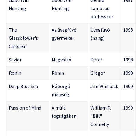
Good Will
Good Will
Gerald
1997
Hunting
Hunting
Lambeau
professzor
The
Az üvegfúvó
Üvegfúvó
1998
Glassblower's
gyermekei
(hang)
Children
Savior
Megváltó
Peter
1998
Ronin
Ronin
Gregor
1998
Deep Blue Sea
Háborgó
Jim Whitlock
1999
mélység
Passion of Mind
A múlt
William P.
1999
fogságában
"Bill"
Connelly