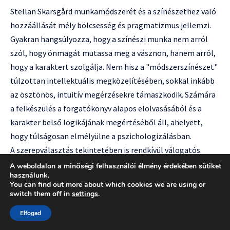
Stellan Skarsgård munkamódszerét és a színészethez való
hozzáállását mély bölcsesség és pragmatizmus jellemzi.
Gyakran hangsúlyozza, hogy a színészi munka nem arról
szól, hogy önmagát mutassa meg a vásznon, hanem arról,
hogy a karaktert szolgálja. Nem hisz a "módszerszínészet"
túlzottan intellektuális megközelítésében, sokkal inkább
az ösztönös, intuitív megérzésekre támaszkodik. Számára
a felkészülés a forgatókönyv alapos elolvasásából és a
karakter belső logikájának megértéséből áll, ahelyett,
hogy túlságosan elmélyülne a pszichologizálásban.
A szerepválasztás tekintetében is rendkívül válogatós.
Nem a pénz vagy a hírnév az elsődleges szempont számára,
A weboldalon a minőségi felhasználói élmény érdekében sütiket
használunk.
hanem a történet, a rendező víziója és a karakter kihívása.
You can find out more about which cookies we are using or
Ez az elv magyarázza, miért képes olyan könnyedén váltani
switch them off in
settings
.
a hollywoodi blockbusterek és a kis költségvetésű európai
Elfogad
művészfilmek között. Azt vallja, hogy minden filmnek,