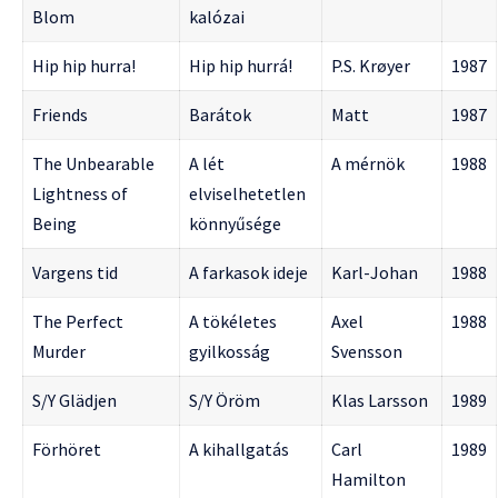
Blom
kalózai
Hip hip hurra!
Hip hip hurrá!
P.S. Krøyer
1987
Friends
Barátok
Matt
1987
The Unbearable
A lét
A mérnök
1988
Lightness of
elviselhetetlen
Being
könnyűsége
Vargens tid
A farkasok ideje
Karl-Johan
1988
The Perfect
A tökéletes
Axel
1988
Murder
gyilkosság
Svensson
S/Y Glädjen
S/Y Öröm
Klas Larsson
1989
Förhöret
A kihallgatás
Carl
1989
Hamilton