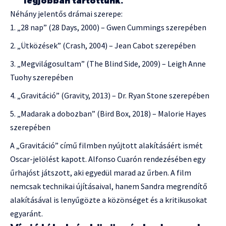
legjobban tartottunk.”
Néhány jelentős drámai szerepe:
„28 nap” (28 Days, 2000) – Gwen Cummings szerepében
„Ütközések” (Crash, 2004) – Jean Cabot szerepében
„Megvilágosultam” (The Blind Side, 2009) – Leigh Anne
Tuohy szerepében
„Gravitáció” (Gravity, 2013) – Dr. Ryan Stone szerepében
„Madarak a dobozban” (Bird Box, 2018) – Malorie Hayes
szerepében
A „Gravitáció” című filmben nyújtott alakításáért ismét
Oscar-jelölést kapott. Alfonso Cuarón rendezésében egy
űrhajóst játszott, aki egyedül marad az űrben. A film
nemcsak technikai újításaival, hanem Sandra megrendítő
alakításával is lenyűgözte a közönséget és a kritikusokat
egyaránt.