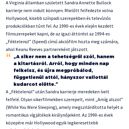
A Virginia államban született Sandra Annette Bullock
karrierje nem indult könnyen. Mielőtt felfedezte volna
Hollywood, kisebb színpadi szerepekben és televíziós
produkciókban tűnt fel. Az 1990-es évek elején kezdett
filmszerepeket kapni, de az igazi áttörést az 1994-es
„Féktelenül” (Speed) című akciófilm hozta meg számára,
ahol Keanu Reeves partnereként játszott.
„A siker nem a tehetségről szól, hanem
a kitartásról. Arról, hogy minden nap
felkelsz, és újra megpróbálod,
függetlenül attól, hányszor vallottál
kudarcot előtte.”
A „Féktelenül” után Sandra karrierje meredeken ívelt
felfelé. Olyan sikerfilmekben szerepelt, mint „Amíg alszol”
(While You Were Sleeping), amely megszilárdította helyét a
romantikus vígjátékok királynőjeként. Az 1990-es évek
közepére már Hollywood egyik legkeresettebb