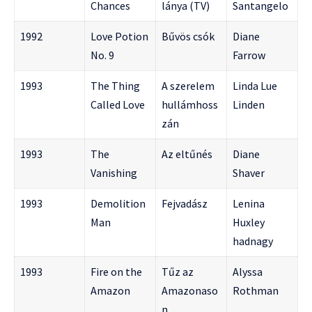
Chances
lánya (TV)
Santangelo
1992
Love Potion
Bűvös csók
Diane
No. 9
Farrow
1993
The Thing
A szerelem
Linda Lue
Called Love
hullámhoss
Linden
zán
1993
The
Az eltűnés
Diane
Vanishing
Shaver
1993
Demolition
Fejvadász
Lenina
Man
Huxley
hadnagy
1993
Fire on the
Tűz az
Alyssa
Amazon
Amazonaso
Rothman
n