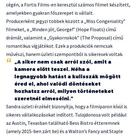
cégén, a Fortis Films-en keresztül számos filmet készített,
amelyekben gyakran főszerepet is vállalt.
Producerként jegyzi többek között a „Miss Congeniality”
filmeket, a „Minden jót, George!” (Hope Floats) című
drámát, valamint a „Gyakornokok” (The Proposal) című
romantikus vígjátékot. Ezek a produkciók nemcsak
művészi, hanem üzleti szempontból is sikeresek voltak.
„A siker nem csak arról szól, amit a
kamera előtt teszel. Néha a
legnagyobb hatást a kulisszák mögött
éred el, ahol valódi döntéseket
hozhatsz arról, milyen történeteket
szeretnél elmesélni.”
Sandra üzleti érzékét bizonyítja, hogy a filmiparon kívül is
sikeres vállalkozásokat indított. Tulajdonosa volt például
az Austin, Texasban található Bess Bistro étteremnek
(amely 2015-ben zárt be) és a Walton’s Fancy and Staple