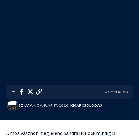
33 MIN READ
SZILVIA
JANUÁR 17, 2026
KIKAPCSOLÓDÁS
A mozivásznon megjelenő Sandra Bullock mindig is