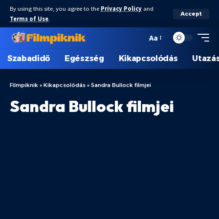
By using this site, you agree to the
Privacy Policy
and
Accept
Terms of Use
.
Aa
Szabadidő
Egészség
Kikapcsolódás
Utazá
Filmpiknik
»
Kikapcsolódás
»
Sandra Bullock filmjei
Sandra Bullock filmjei