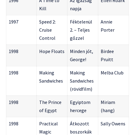
1996
A Time to
Az igazság
Ellen Roark
Kill
napja
1997
Speed 2:
Féktelenül
Annie
Cruise
2. – Teljes
Porter
Control
gőzzel
1998
Hope Floats
Minden jót,
Birdee
George!
Pruitt
1998
Making
Making
Melba Club
Sandwiches
Sandwiches
(rövidfilm)
1998
The Prince
Egyiptom
Miriam
of Egypt
hercege
(hang)
1998
Practical
Átkozott
Sally Owens
Magic
boszorkák