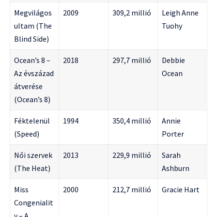
Megvilágos
2009
309,2 millió
Leigh Anne
ultam (The
Tuohy
Blind Side)
Ocean’s 8 –
2018
297,7 millió
Debbie
Az évszázad
Ocean
átverése
(Ocean’s 8)
Féktelenül
1994
350,4 millió
Annie
(Speed)
Porter
Női szervek
2013
229,9 millió
Sarah
(The Heat)
Ashburn
Miss
2000
212,7 millió
Gracie Hart
Congenialit
y – A