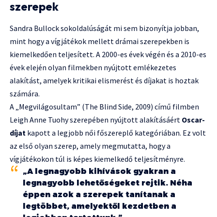
szerepek
Sandra Bullock sokoldalúságát mi sem bizonyítja jobban,
mint hogy a vígjátékok mellett drámai szerepekben is
kiemelkedően teljesített. A 2000-es évek végén és a 2010-es
évek elején olyan filmekben nyújtott emlékezetes
alakítást, amelyek kritikai elismerést és díjakat is hoztak
számára.
A „Megvilágosultam” (The Blind Side, 2009) című filmben
Leigh Anne Tuohy szerepében nyújtott alakításáért
Oscar-
díjat
kapott a legjobb női főszereplő kategóriában. Ez volt
az első olyan szerep, amely megmutatta, hogy a
vígjátékokon túl is képes kiemelkedő teljesítményre.
„A legnagyobb kihívások gyakran a
legnagyobb lehetőségeket rejtik. Néha
éppen azok a szerepek tanítanak a
legtöbbet, amelyektől kezdetben a