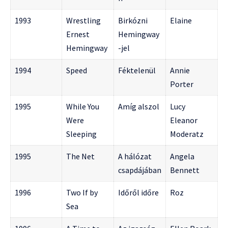
1993
Wrestling
Birkózni
Elaine
Ernest
Hemingway
Hemingway
-jel
1994
Speed
Féktelenül
Annie
Porter
1995
While You
Amíg alszol
Lucy
Were
Eleanor
Sleeping
Moderatz
1995
The Net
A hálózat
Angela
csapdájában
Bennett
1996
Two If by
Időről időre
Roz
Sea