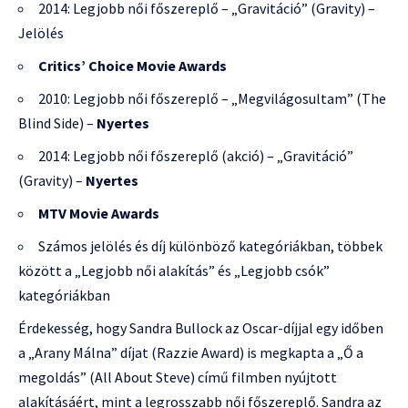
2014: Legjobb női főszereplő – „Gravitáció” (Gravity) –
Jelölés
Critics’ Choice Movie Awards
2010: Legjobb női főszereplő – „Megvilágosultam” (The
Blind Side) –
Nyertes
2014: Legjobb női főszereplő (akció) – „Gravitáció”
(Gravity) –
Nyertes
MTV Movie Awards
Számos jelölés és díj különböző kategóriákban, többek
között a „Legjobb női alakítás” és „Legjobb csók”
kategóriákban
Érdekesség, hogy Sandra Bullock az Oscar-díjjal egy időben
a „Arany Málna” díjat (Razzie Award) is megkapta a „Ő a
megoldás” (All About Steve) című filmben nyújtott
alakításáért, mint a legrosszabb női főszereplő. Sandra az