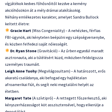
vígjátékok kedves főhősnőitől kezdve a kemény
akcióhősökön át a mély drámai alakításokig.
Néhány emlékezetes karakter, amelyet Sandra Bullock
keltett életre:
Gracie Hart
(Miss Congeniality) – A nehézkes, férfias
FBI-ügynök, aki kénytelen beépülni egy szépségversenybe,
és közben felfedezi saját nőiességét.
Dr. Ryan Stone
(Gravitáció) – Az űrben egyedül maradt
asztronauta, aki a túlélésért küzd, miközben feldolgozza
személyes traumáit.
Leigh Anne Tuohy
(Megvilágosultam) – A határozott, erős
akaratú családanya, aki befogad egy hajléktalan
afroamerikai fiút, és segít neki megtalálni helyét az
életben.
Margaret Tate
(A szívtipró) – A rettegett főszerkesztő, aki
kényszerházasságot köt asszisztensével, hogy elkerülje a
deportálást.