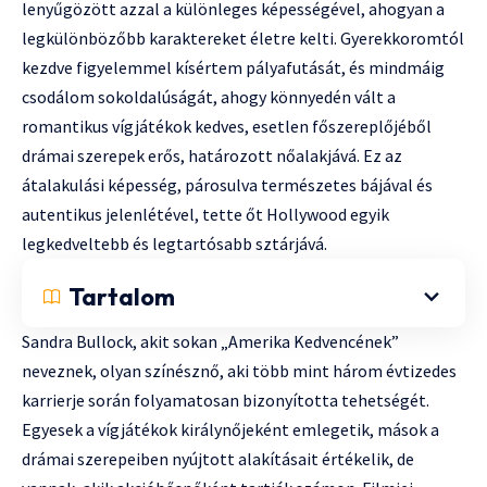
lenyűgözött azzal a különleges képességével, ahogyan a
legkülönbözőbb karaktereket életre kelti. Gyerekkoromtól
kezdve figyelemmel kísértem pályafutását, és mindmáig
csodálom sokoldalúságát, ahogy könnyedén vált a
romantikus vígjátékok kedves, esetlen főszereplőjéből
drámai szerepek erős, határozott nőalakjává. Ez az
átalakulási képesség, párosulva természetes bájával és
autentikus jelenlétével, tette őt Hollywood egyik
legkedveltebb és legtartósabb sztárjává.
Tartalom
Sandra Bullock, akit sokan „Amerika Kedvencének”
neveznek, olyan színésznő, aki több mint három évtizedes
karrierje során folyamatosan bizonyította tehetségét.
Egyesek a vígjátékok királynőjeként emlegetik, mások a
drámai szerepeiben nyújtott alakításait értékelik, de