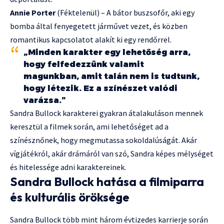
Annie Porter
(Féktelenül) – A bátor buszsofőr, aki egy
bomba által fenyegetett járművet vezet, és közben
romantikus kapcsolatot alakít ki egy rendőrrel.
„Minden karakter egy lehetőség arra,
hogy felfedezzünk valamit
magunkban, amit talán nem is tudtunk,
hogy létezik. Ez a színészet valódi
varázsa.”
Sandra Bullock karakterei gyakran átalakuláson mennek
keresztül a filmek során, ami lehetőséget ad a
színésznőnek, hogy megmutassa sokoldalúságát. Akár
vígjátékról, akár drámáról van szó, Sandra képes mélységet
és hitelessége adni karaktereinek.
Sandra Bullock hatása a filmiparra
és kulturális öröksége
Sandra Bullock több mint három évtizedes karrierje során