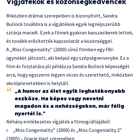
Vígjátékok és közönségkedvencek
Miközben drámai szerepeiben is bizonyított, Sandra
Bullock továbbra is a vígjátékok egyik legnépszerűbb
sztárja maradt. Ezek a filmek gyakran kasszasikerek lettek,
és tovább erősítették kapcsolatát a közönséggel.
A „Miss Congeniality” (2000) című filmben egy FBI-
ügynököt játszott, aki beépül egy szépségversenybe. Ez a
film és folytatása jól példázza Sandra Bullock képességét
arra, hogy egyszerre legyen vicces és szerethető, miközben
akciójelenetekben is helytáll.
„A humor az élet egyik leghatékonyabb
eszköze. Ha képes vagy nevetni
magadon és a nehézségeken, már félig
nyertél is.”
Néhány emlékezetes vígjáték a filmográfiájából:
„Miss Congeniality” (2000) és „Miss Congeniality 2”
(2005) – Gracie Hart szerepében