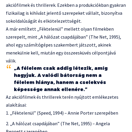
akciófilmek és thrillerek. Ezekben a produkciókban gyakran
fizikailag is kihívást jelentő szerepeket vállalt, bizonyítva
sokoldalúságát és elkötelezettségét.
A már említett „Féktelenül” mellett olyan filmekben
szerepelt, mint „A hálózat csapdájában” (The Net, 1995),
ahol egy számítógépes szakembert játszott, akinek
menekülnie kell, miután egy összeesküvés célpontjává
válik.
„A félelem csak addig létezik, amíg
hagyjuk. A valódi bátorság nem a
félelem hiánya, hanem a cselekvés
képessége annak ellenére.”
Az akciófilmek és thrillerek terén nyújtott emlékezetes
alakításai:
„Féktelenül” (Speed, 1994) – Annie Porter szerepében
„A hálózat csapdájában” (The Net, 1995) – Angela
Bennett szerepében