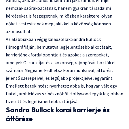
vannak, akik akcióhősnőként tartják számon. Filmjei
nemcsak szórakoztatnak, hanem gyakran társadalmi
kérdéseket is feszegetnek, miközben karakterei olyan
nőket testesítenek meg, akikkel a közönség könnyen
azonosulhat.
Az alábbiakban végigkalauzollak Sandra Bullock
filmográfiáján, bemutatva legjelentősebb alkotásait,
karrierjének fordulópontjait és azokat a szerepeket,
amelyek Oscar-díjat és a közönség rajongását hozták el
számára. Megismerkedhetsz korai munkáival, áttörést
jelentő szerepeivel, és legújabb projektjeivel egyaránt.
Emellett betekintést nyerhetsz abba is, hogyan vált egy
fiatal, ambiciózus színésznőből Hollywood egyik legjobban
fizetett és legelismertebb sztárjává.
Sandra Bullock korai karrierje és
áttörése