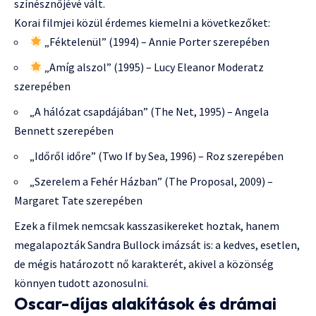
színésznőjévé vált.
Korai filmjei közül érdemes kiemelni a következőket:
„Féktelenül” (1994) – Annie Porter szerepében
„Amíg alszol” (1995) – Lucy Eleanor Moderatz
szerepében
„A hálózat csapdájában” (The Net, 1995) – Angela
Bennett szerepében
„Időről időre” (Two If by Sea, 1996) – Roz szerepében
„Szerelem a Fehér Házban” (The Proposal, 2009) –
Margaret Tate szerepében
Ezek a filmek nemcsak kasszasikereket hoztak, hanem
megalapozták Sandra Bullock imázsát is: a kedves, esetlen,
de mégis határozott nő karakterét, akivel a közönség
könnyen tudott azonosulni.
Oscar-díjas alakítások és drámai