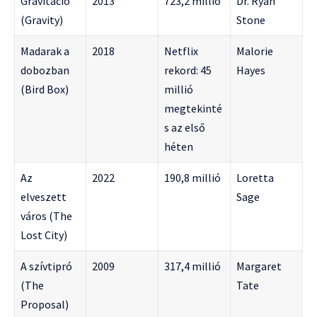
Gravitáció
2013
723,2 millió
Dr. Ryan
(Gravity)
Stone
Madarak a
2018
Netflix
Malorie
dobozban
rekord: 45
Hayes
(Bird Box)
millió
megtekinté
s az első
héten
Az
2022
190,8 millió
Loretta
elveszett
Sage
város (The
Lost City)
A szívtipró
2009
317,4 millió
Margaret
(The
Tate
Proposal)