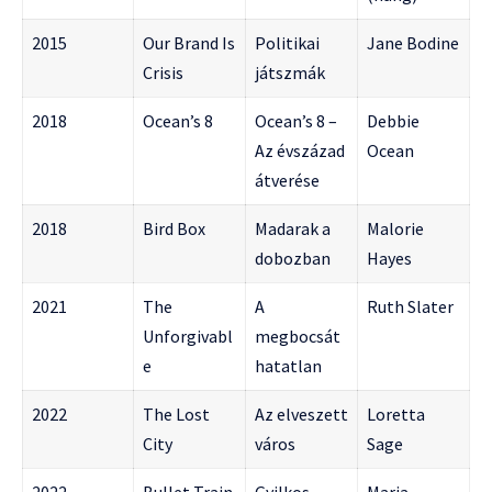
2015
Our Brand Is
Politikai
Jane Bodine
Crisis
játszmák
2018
Ocean’s 8
Ocean’s 8 –
Debbie
Az évszázad
Ocean
átverése
2018
Bird Box
Madarak a
Malorie
dobozban
Hayes
2021
The
A
Ruth Slater
Unforgivabl
megbocsát
e
hatatlan
2022
The Lost
Az elveszett
Loretta
City
város
Sage