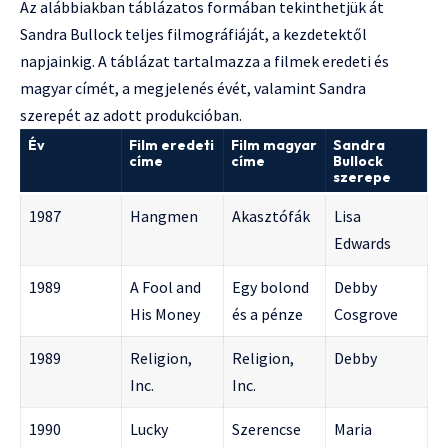
Az alábbiakban táblázatos formában tekinthetjük át
Sandra Bullock teljes filmográfiáját, a kezdetektől
napjainkig. A táblázat tartalmazza a filmek eredeti és
magyar címét, a megjelenés évét, valamint Sandra
szerepét az adott produkcióban.
Év
Film eredeti
Film magyar
Sandra
címe
címe
Bullock
szerepe
1987
Hangmen
Akasztófák
Lisa
Edwards
1989
A Fool and
Egy bolond
Debby
His Money
és a pénze
Cosgrove
1989
Religion,
Religion,
Debby
Inc.
Inc.
1990
Lucky
Szerencse
Maria