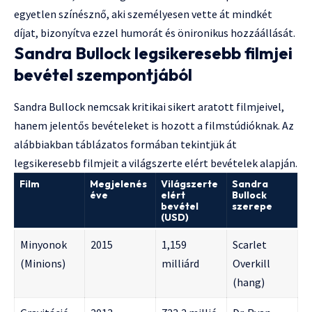
egyetlen színésznő, aki személyesen vette át mindkét
díjat, bizonyítva ezzel humorát és önironikus hozzáállását.
Sandra Bullock legsikeresebb filmjei
bevétel szempontjából
Sandra Bullock nemcsak kritikai sikert aratott filmjeivel,
hanem jelentős bevételeket is hozott a filmstúdióknak. Az
alábbiakban táblázatos formában tekintjük át
legsikeresebb filmjeit a világszerte elért bevételek alapján.
Film
Megjelenés
Világszerte
Sandra
éve
elért
Bullock
bevétel
szerepe
(USD)
Minyonok
2015
1,159
Scarlet
(Minions)
milliárd
Overkill
(hang)