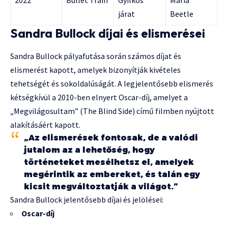
2022
Bullet Train
Gyilkos
Maria
járat
Beetle
Sandra Bullock díjai és elismerései
Sandra Bullock pályafutása során számos díjat és
elismerést kapott, amelyek bizonyítják kivételes
tehetségét és sokoldalúságát. A legjelentősebb elismerés
kétségkívül a 2010-ben elnyert Oscar-díj, amelyet a
„Megvilágosultam” (The Blind Side) című filmben nyújtott
alakításáért kapott.
„Az elismerések fontosak, de a valódi
jutalom az a lehetőség, hogy
történeteket mesélhetsz el, amelyek
megérintik az embereket, és talán egy
kicsit megváltoztatják a világot.”
Sandra Bullock jelentősebb díjai és jelölései:
Oscar-díj