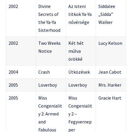
2002
Divine
Az isteni
Siddalee
Secrets of
titkok Ya-Ya
„Sidda”
the Ya-Ya
nővérsége
Walker
Sisterhood
2002
Two Weeks
Két hét
Lucy Kelson
Notice
múlva
örökké
2004
Crash
Ütközések
Jean Cabot
2005
Loverboy
Loverboy
Mrs. Harker
2005
Miss
Miss
Gracie Hart
Congenialit
Congenialit
y 2: Armed
y 2 –
and
Fegyvernep
Fabulous
per