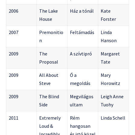
2006
The Lake
Ház a tónál
Kate
House
Forster
2007
Premonitio
Feltámadás
Linda
n
Hanson
2009
The
A szívtipró
Margaret
Proposal
Tate
2009
All About
Ő a
Mary
Steve
megoldás
Horowitz
2009
The Blind
Megvilágos
Leigh Anne
Side
ultam
Tuohy
2011
Extremely
Rém
Linda Schell
Loud &
hangosan
Incredibly
és irtó közel