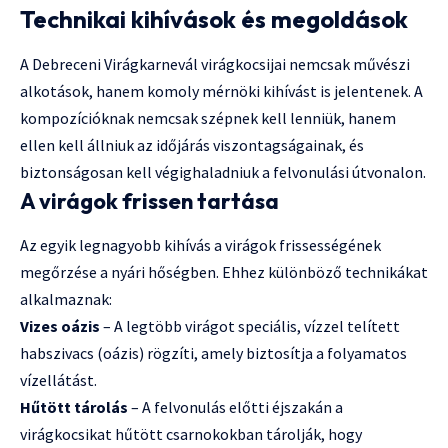
Technikai kihívások és megoldások
A Debreceni Virágkarnevál virágkocsijai nemcsak művészi
alkotások, hanem komoly mérnöki kihívást is jelentenek. A
kompozícióknak nemcsak szépnek kell lenniük, hanem
ellen kell állniuk az időjárás viszontagságainak, és
biztonságosan kell végighaladniuk a felvonulási útvonalon.
A virágok frissen tartása
Az egyik legnagyobb kihívás a virágok frissességének
megőrzése a nyári hőségben. Ehhez különböző technikákat
alkalmaznak:
Vizes oázis
– A legtöbb virágot speciális, vízzel telített
habszivacs (oázis) rögzíti, amely biztosítja a folyamatos
vízellátást.
Hűtött tárolás
– A felvonulás előtti éjszakán a
virágkocsikat hűtött csarnokokban tárolják, hogy