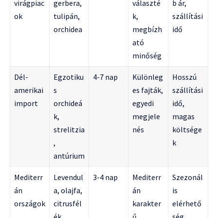
virágpiac
gerbera,
választé
b ár,
ok
tulipán,
k,
szállítási
orchidea
megbízh
idő
ató
minőség
Dél-
Egzotiku
4-7 nap
Különleg
Hosszú
amerikai
s
es fajták,
szállítási
import
orchideá
egyedi
idő,
k,
megjele
magas
strelitzia
nés
költsége
,
k
antúrium
Mediterr
Levendul
3-4 nap
Mediterr
Szezonál
án
a, olajfa,
án
is
országok
citrusfél
karakter
elérhető
ék
ű
ség