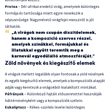
Protea
– Dél-afrikai eredetű virág, amelynek különleges
formája és tartóssága miatt egyre növekszik a
népszerűsége. Nagyméretű virágfejei messziről is jól
láthatók.
„A virágok nem csupán díszítőelemek,
hanem a kompozíció szerves részei,
amelyek színükkel, formájukkal és
illatukkal együtt teremtik meg a
karnevál egyedülálló atmoszféráját.”
Zöld növények és kiegészítő elemek
A virágok mellett legalább olyan fontosak a zöld növények
és egyéb kiegészítő elemek, amelyek a kompozíciók alapját
adják vagy keretezik a virágokból kialakított mintákat.
Páfrányok
– Különböző fajtáit előszeretettel használják
háttérnövényként vagy a kompozíciók szélein.
Eukaliptusz
– Kékes-szürkés levelei különleges