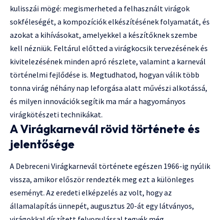
kulisszái mögé: megismerheted a felhasznált virágok
sokféleségét, a kompozíciók elkészítésének folyamatát, és
azokat a kihívásokat, amelyekkel a készítőknek szembe
kell nézniük. Feltárul előtted a virágkocsik tervezésének és
kivitelezésének minden apró részlete, valamint a karnevál
történelmi fejlődése is. Megtudhatod, hogyan válik több
tonna virág néhány nap leforgása alatt művészi alkotássá,
és milyen innovációk segítik ma már a hagyományos
virágkötészeti technikákat.
A Virágkarnevál rövid története és
jelentősége
A Debreceni Virágkarnevál története egészen 1966-ig nyúlik
vissza, amikor először rendezték meg ezt a különleges
eseményt. Az eredeti elképzelés az volt, hogy az
államalapítás ünnepét, augusztus 20-át egy látványos,
virágokkal díszített felvonulással tegyék még