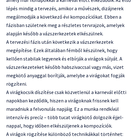
lépés mindig a tervezés, amikor a művészek, dizájnerek
megálmodják a következő évi kompozíciókat. Ebben a
fázisban születnek meg a részletes tervrajzok, amelyek
alapján később a vázszerkezetek elkészülnek.
A tervezési fázis után következik a vázszerkezetek
megépítése. Ezek általában fémből készülnek, hogy
kellően stabilak legyenek és elbírják a virágok súlyát. A
vázszerkezeteket később habszivaccsal vagy más, vizet
megkötő anyaggal borítják, amelybe a virágokat fogják
rögzíteni.
A virágkocsik díszítése csak közvetlenül a karnevál előtti
napokban kezdődik, hiszen a virágoknak frissnek kell
maradniuk a felvonulás napjáig. Ez a munka rendkívül
intenzív és precíz – több tucat virágkötő dolgozik éjjel-
nappal, hogy időben elkészüljenek a kompozíciók.
A virágok rögzítése különböző technikákkal történhet: