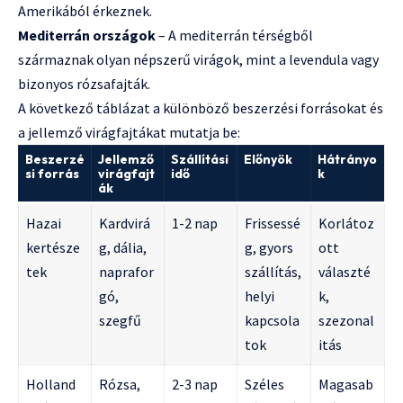
Amerikából érkeznek.
Mediterrán országok
– A mediterrán térségből
származnak olyan népszerű virágok, mint a levendula vagy
bizonyos rózsafajták.
A következő táblázat a különböző beszerzési forrásokat és
a jellemző virágfajtákat mutatja be:
Beszerzé
Jellemző
Szállítási
Előnyök
Hátrányo
si forrás
virágfajt
idő
k
ák
Hazai
Kardvirá
1-2 nap
Frissessé
Korlátoz
kertésze
g, dália,
g, gyors
ott
tek
naprafor
szállítás,
választé
gó,
helyi
k,
szegfű
kapcsola
szezonal
tok
itás
Holland
Rózsa,
2-3 nap
Széles
Magasab