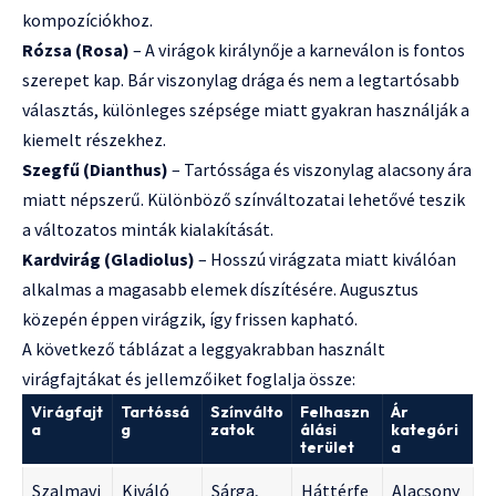
kompozíciókhoz.
Rózsa (Rosa)
– A virágok királynője a karneválon is fontos
szerepet kap. Bár viszonylag drága és nem a legtartósabb
választás, különleges szépsége miatt gyakran használják a
kiemelt részekhez.
Szegfű (Dianthus)
– Tartóssága és viszonylag alacsony ára
miatt népszerű. Különböző színváltozatai lehetővé teszik
a változatos minták kialakítását.
Kardvirág (Gladiolus)
– Hosszú virágzata miatt kiválóan
alkalmas a magasabb elemek díszítésére. Augusztus
közepén éppen virágzik, így frissen kapható.
A következő táblázat a leggyakrabban használt
virágfajtákat és jellemzőiket foglalja össze:
Virágfajt
Tartóssá
Színválto
Felhaszn
Ár
a
g
zatok
álási
kategóri
terület
a
Szalmavi
Kiváló
Sárga,
Háttérfe
Alacsony