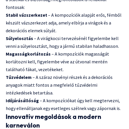
fontosak:
Stabil vázszerkezet
– A kompozíciók alapját erős, fémből
készült vázszerkezet adja, amely elbírja a virágok és a
dekorációs elemek súlyát.
Súlyelosztás
– A virágkocsi tervezésénél figyelembe kell
venni a súlyelosztást, hogy a jármű stabilan haladhasson.
Magasságkorlátozás
– A kompozíciók magasságát
korlátozni kell, figyelembe véve az útvonal mentén
található fákat, vezetékeket.
Tűzvédelem
– A száraz növényi részek és a dekorációs
anyagok miatt fontos a megfelelő tűzvédelmi
intézkedések betartása.
Időjárásállóság
– A kompozíciókat úgy kell megtervezni,
hogy ellenálljanak egy esetleges szélnek vagy zápornak is.
Innovatív megoldások a modern
karneválon