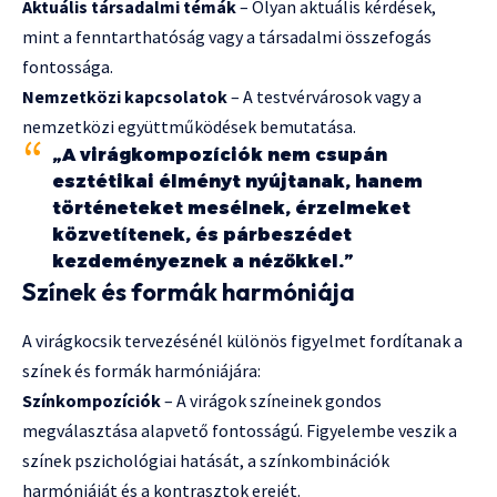
Aktuális társadalmi témák
– Olyan aktuális kérdések,
mint a fenntarthatóság vagy a társadalmi összefogás
fontossága.
Nemzetközi kapcsolatok
– A testvérvárosok vagy a
nemzetközi együttműködések bemutatása.
„A virágkompozíciók nem csupán
esztétikai élményt nyújtanak, hanem
történeteket mesélnek, érzelmeket
közvetítenek, és párbeszédet
kezdeményeznek a nézőkkel.”
Színek és formák harmóniája
A virágkocsik tervezésénél különös figyelmet fordítanak a
színek és formák harmóniájára:
Színkompozíciók
– A virágok színeinek gondos
megválasztása alapvető fontosságú. Figyelembe veszik a
színek pszichológiai hatását, a színkombinációk
harmóniáját és a kontrasztok erejét.