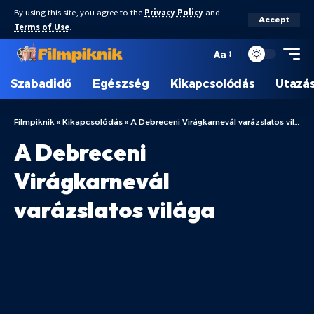
By using this site, you agree to the
Privacy Policy
and
Accept
Terms of Use
.
Aa
Szabadidő
Egészség
Kikapcsolódás
Utazá
Filmpiknik
»
Kikapcsolódás
»
A Debreceni Virágkarnevál varázslatos világa
A Debreceni
Virágkarnevál
varázslatos világa