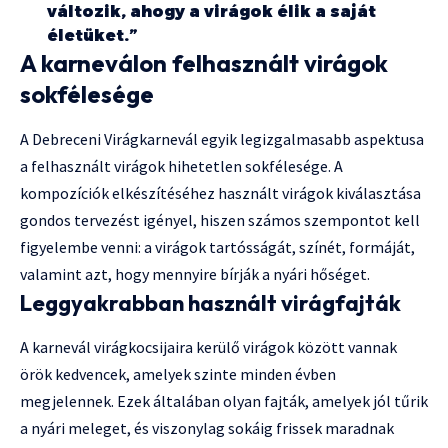
változik, ahogy a virágok élik a saját
életüket.”
A karneválon felhasznált virágok
sokfélesége
A Debreceni Virágkarnevál egyik legizgalmasabb aspektusa
a felhasznált virágok hihetetlen sokfélesége. A
kompozíciók elkészítéséhez használt virágok kiválasztása
gondos tervezést igényel, hiszen számos szempontot kell
figyelembe venni: a virágok tartósságát, színét, formáját,
valamint azt, hogy mennyire bírják a nyári hőséget.
Leggyakrabban használt virágfajták
A karnevál virágkocsijaira kerülő virágok között vannak
örök kedvencek, amelyek szinte minden évben
megjelennek. Ezek általában olyan fajták, amelyek jól tűrik
a nyári meleget, és viszonylag sokáig frissek maradnak