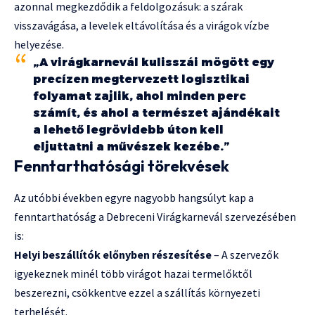
azonnal megkezdődik a feldolgozásuk: a szárak
visszavágása, a levelek eltávolítása és a virágok vízbe
helyezése.
„A virágkarnevál kulisszái mögött egy
precízen megtervezett logisztikai
folyamat zajlik, ahol minden perc
számít, és ahol a természet ajándékait
a lehető legrövidebb úton kell
eljuttatni a művészek kezébe.”
Fenntarthatósági törekvések
Az utóbbi években egyre nagyobb hangsúlyt kap a
fenntarthatóság a Debreceni Virágkarnevál szervezésében
is:
Helyi beszállítók előnyben részesítése
– A szervezők
igyekeznek minél több virágot hazai termelőktől
beszerezni, csökkentve ezzel a szállítás környezeti
terhelését.