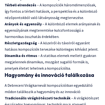
Térbeli elrendezés
– A kompozíciók háromdimenziósak,
így fontos a térbeli hatások, a perspektíva és a különböző
nézőpontokból való látványosság megtervezése.
Arányok és egyensúly
– A különböző elemek arányainak és
egyensúlyának megteremtése kulcsfontosságú a
harmonikus összhatás érdekében.
Részletgazdagság
– A közelről és távolról egyaránt
hatásos kompozíciók tervezése különleges kihívást jelent.
Dinamika és ritmus
– A statikus elemek mellett gyakran
megjelennek dinamikus, mozgást sugalló formák is,
amelyek életet lehelnek a kompozícióba.
Hagyomány és innováció találkozása
A Debreceni Virágkarnevál kompozícióiban egyedülálló
módon találkozik a hagyomány és az innováció:
Tradicionális virágkötészeti technikák
– A virágkötészet
évszázados hagyományai, technikái ma is alapvető