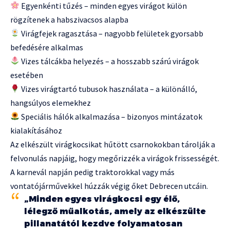
Egyenkénti tűzés – minden egyes virágot külön
rögzítenek a habszivacsos alapba
Virágfejek ragasztása – nagyobb felületek gyorsabb
befedésére alkalmas
Vizes tálcákba helyezés – a hosszabb szárú virágok
esetében
Vizes virágtartó tubusok használata – a különálló,
hangsúlyos elemekhez
Speciális hálók alkalmazása – bizonyos mintázatok
kialakításához
Az elkészült virágkocsikat hűtött csarnokokban tárolják a
felvonulás napjáig, hogy megőrizzék a virágok frissességét.
A karnevál napján pedig traktorokkal vagy más
vontatójárművekkel húzzák végig őket Debrecen utcáin.
„Minden egyes virágkocsi egy élő,
lélegző műalkotás, amely az elkészülte
pillanatától kezdve folyamatosan