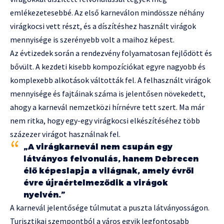
emlékezetesebbé. Az első karneválon mindössze néhány
virágkocsi vett részt, és a díszítéshez használt virágok
mennyisége is szerényebb volt a maihoz képest.
Az évtizedek során a rendezvény folyamatosan fejlődött és
bővült. A kezdeti kisebb kompozíciókat egyre nagyobb és
komplexebb alkotások váltották fel. A felhasznált virágok
mennyisége és fajtáinak száma is jelentősen növekedett,
ahogy a karnevál nemzetközi hírnévre tett szert. Ma már
nem ritka, hogy egy-egy virágkocsi elkészítéséhez több
százezer virágot használnak fel.
„A virágkarnevál nem csupán egy
látványos felvonulás, hanem Debrecen
élő képeslapja a világnak, amely évről
évre újraértelmeződik a virágok
nyelvén.”
A karnevál jelentősége túlmutat a puszta látványosságon.
Turisztikai szempontból a város egyik legfontosabb