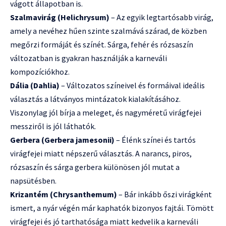
vágott állapotban is.
Szalmavirág
(Helichrysum)
– Az egyik legtartósabb virág,
amely a nevéhez hűen szinte szalmává szárad, de közben
megőrzi formáját és színét. Sárga, fehér és rózsaszín
változatban is gyakran használják a karneváli
kompozíciókhoz.
Dália (Dahlia)
– Változatos színeivel és formáival ideális
választás a látványos mintázatok kialakításához.
Viszonylag jól bírja a meleget, és nagyméretű virágfejei
messziről is jól láthatók.
Gerbera (Gerbera jamesonii)
– Élénk színei és tartós
virágfejei miatt népszerű választás. A narancs, piros,
rózsaszín és sárga gerbera különösen jól mutat a
napsütésben.
Krizantém (Chrysanthemum)
– Bár inkább őszi virágként
ismert, a nyár végén már kaphatók bizonyos fajtái. Tömött
virágfejei és jó tarthatósága miatt kedvelik a karneváli