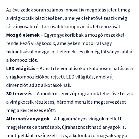
Az évtizedek során számos innovatív megoldás jelent meg
a virágkocsik készítésében, amelyek lehetővé teszik még
látványosabb és tartósabb kompozíciók létrehozását:
Mozgó elemek
– Egyre gyakoribbak a mozgó részekkel
rendelkező virágkocsik, amelyeken motorral vagy
hidraulikával mozgatott elemek teszik még látványosabbá
a kompozíciót.
LED világítás
– Az esti felvonulásokon különösen hatásos a
virágkompozíciókba rejtett LED világítás, amely új
dimenziót ad az alkotásoknak.
3D tervezés
– A modern tervezőprogramok lehetővé teszik
a virágkocsik részletes, háromdimenziós megtervezését
még a kivitelezés előtt.
Alternatív anyagok
– A hagyományos virágok mellett
megjelentek a tartósabb, újrahasznosítható anyagok is,
mint például a színezett rizs, a különböző magvak vagy a