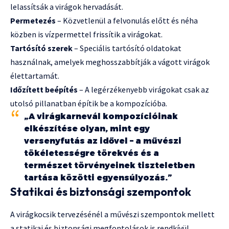
lelassítsák a virágok hervadását.
Permetezés
– Közvetlenül a felvonulás előtt és néha
közben is vízpermettel frissítik a virágokat.
Tartósító szerek
– Speciális tartósító oldatokat
használnak, amelyek meghosszabbítják a vágott virágok
élettartamát.
Időzített beépítés
– A legérzékenyebb virágokat csak az
utolsó pillanatban építik be a kompozícióba.
„A virágkarnevál kompozícióinak
elkészítése olyan, mint egy
versenyfutás az idővel – a művészi
tökéletességre törekvés és a
természet törvényeinek tiszteletben
tartása közötti egyensúlyozás.”
Statikai és biztonsági szempontok
A virágkocsik tervezésénél a művészi szempontok mellett
a statikai és biztonsági megfontolások is rendkívül