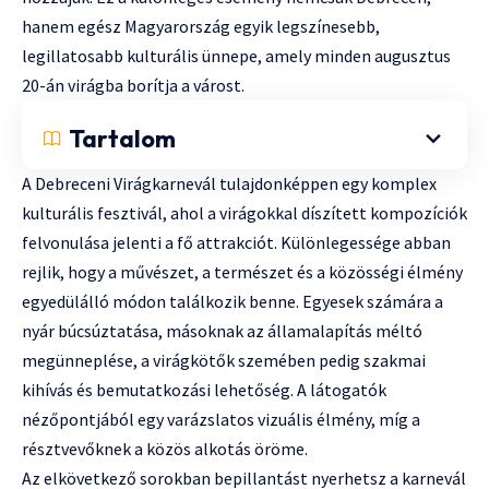
hanem egész Magyarország egyik legszínesebb,
legillatosabb kulturális ünnepe, amely minden augusztus
20-án virágba borítja a várost.
Tartalom
A Debreceni Virágkarnevál tulajdonképpen egy komplex
kulturális fesztivál, ahol a virágokkal díszített kompozíciók
felvonulása jelenti a fő attrakciót. Különlegessége abban
rejlik, hogy a művészet, a természet és a közösségi élmény
egyedülálló módon találkozik benne. Egyesek számára a
nyár búcsúztatása, másoknak az államalapítás méltó
megünneplése, a virágkötők szemében pedig szakmai
kihívás és bemutatkozási lehetőség. A látogatók
nézőpontjából egy varázslatos vizuális élmény, míg a
résztvevőknek a közös alkotás öröme.
Az elkövetkező sorokban bepillantást nyerhetsz a karnevál