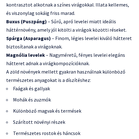
kontrasztot alkotnak a színes virágokkal. Illata kellemes,
és viszonylag sokáig friss marad.
Buxus (Puszpáng)
– Sűrű, apró levelei miatt ideális
háttérnövény, amely jól kitölti a virágok közötti réseket.
Spárga (Asparagus)
– Finom, légies levelei kiváló hátteret
biztosítanak a virágoknak.
Magnólia levelek
– Nagyméretű, fényes levelei elegáns
hátteret adnak a virágkompozícióknak.
A zöld növények mellett gyakran használnak különböző
természetes anyagokat is a díszítéshez:
Faágak és gallyak
Mohák és zuzmók
Különböző magvak és termések
Szárított növényi részek
Természetes rostok és háncsok