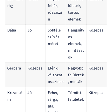
rág
fehér,
lületek,
rózsaszí
tartós
n
elemek
Dália
Jó
Sokféle
Hangsúly
Közepes
szín és
os
méret
elemek,
mintázat
ok
Gerbera
Közepes
Élénk,
Nagyobb
Közepes
változat
felületek
os színek
, minták
Krizanté
Jó
Fehér,
Tömött
Közepes
m
sárga,
felületek
lila,