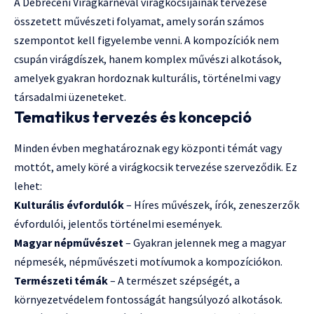
A Debreceni Virágkarnevál virágkocsijainak tervezése
összetett művészeti folyamat, amely során számos
szempontot kell figyelembe venni. A kompozíciók nem
csupán virágdíszek, hanem komplex művészi alkotások,
amelyek gyakran hordoznak kulturális, történelmi vagy
társadalmi üzeneteket.
Tematikus tervezés és koncepció
Minden évben meghatároznak egy központi témát vagy
mottót, amely köré a virágkocsik tervezése szerveződik. Ez
lehet:
Kulturális évfordulók
– Híres művészek, írók, zeneszerzők
évfordulói, jelentős történelmi események.
Magyar népművészet
– Gyakran jelennek meg a magyar
népmesék, népművészeti motívumok a kompozíciókon.
Természeti témák
– A természet szépségét, a
környezetvédelem fontosságát hangsúlyozó alkotások.