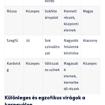
bordó
Rózsa
Közepes
Sokféle
Kiemelt
Magas
árnyalat
részek,
központi
elemek
Szegfű
Jó
Sok
Nagyobb
Alacsony
színválto
felületek
zat
kitöltése
Kardvirá
Közepes
Változat
Magasab
Közepes
g
os színek
b
elemek,
kiemelke
dő részek
Különleges és egzotikus virágok a
karneválon