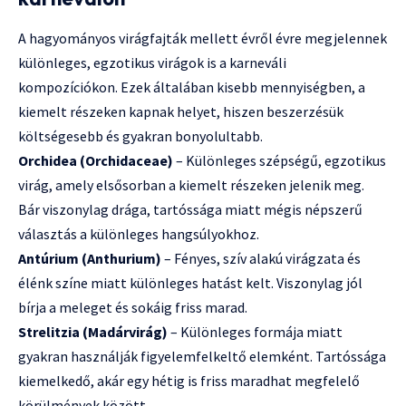
A hagyományos virágfajták mellett évről évre megjelennek
különleges, egzotikus virágok is a karneváli
kompozíciókon. Ezek általában kisebb mennyiségben, a
kiemelt részeken kapnak helyet, hiszen beszerzésük
költségesebb és gyakran bonyolultabb.
Orchidea (Orchidaceae)
– Különleges szépségű, egzotikus
virág, amely elsősorban a kiemelt részeken jelenik meg.
Bár viszonylag drága, tartóssága miatt mégis népszerű
választás a különleges hangsúlyokhoz.
Antúrium (Anthurium)
– Fényes, szív alakú virágzata és
élénk színe miatt különleges hatást kelt. Viszonylag jól
bírja a meleget és sokáig friss marad.
Strelitzia (Madárvirág)
– Különleges formája miatt
gyakran használják figyelemfelkeltő elemként. Tartóssága
kiemelkedő, akár egy hétig is friss maradhat megfelelő
körülmények között.