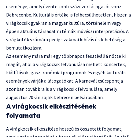
eseménye, amely évente több százezer látogatót vonz
Debrecenbe. Kulturális értéke is felbecsülhetetlen, hiszen a
virágkocsik gyakran a magyar kultúra, történelem vagy
éppen aktuális társadalmi témák művészi interpretációi. A
virágkötők számára pedig szakmai kihívás és lehetőség a
bemutatkozásra.
Az esemény mára már egy többnapos fesztivállá nőtte ki
magát, ahol a virágkocsik felvonulása mellett koncertek,
kiállítások, gasztronómiai programok és egyéb kulturális
események várják a látogatókat. A karnevál csúcspontja
azonban továbbra is a virágkocsik felvonulása, amely
augusztus 20-án zajlik Debrecen belvárosában.
A virágkocsik elkészítésének
folyamata
A virágkocsik elkészítése hosszú és összetett folyamat,
amely már hónapokkal a karnevál előtt elkezdődik. Az első