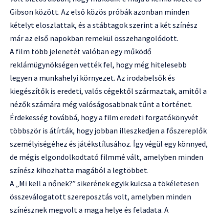
Gibson között. Az első közös próbák azonban minden
kételyt eloszlattak, és a stábtagok szerint a két színész
már az első napokban remekül összehangolódott.
A film több jelenetét valóban egy működő
reklámügynökségen vették fel, hogy még hitelesebb
legyen a munkahelyi környezet. Az irodabelsők és
kiegészítők is eredeti, valós cégektől származtak, amitől a
nézők számára még valóságosabbnak tűnt a történet.
Érdekesség továbbá, hogy a film eredeti forgatókönyvét
többször is átírták, hogy jobban illeszkedjen a főszereplők
személyiségéhez és játékstílusához. Így végül egy könnyed,
de mégis elgondolkodtató filmmé vált, amelyben minden
színész kihozhatta magából a legtöbbet.
A „Mi kell a nőnek?” sikerének egyik kulcsa a tökéletesen
összeválogatott szereposztás volt, amelyben minden
színésznek megvolt a maga helye és feladata. A