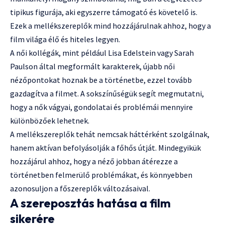
tipikus figurája, aki egyszerre támogató és követelő is.
Ezek a mellékszereplők mind hozzájárulnak ahhoz, hogy a
film világa élő és hiteles legyen.
A női kollégák, mint például Lisa Edelstein vagy Sarah
Paulson által megformált karakterek, újabb női
nézőpontokat hoznak be a történetbe, ezzel tovább
gazdagítva a filmet. A sokszínűségük segít megmutatni,
hogy a nők vágyai, gondolatai és problémái mennyire
különbözőek lehetnek.
A mellékszereplők tehát nemcsak háttérként szolgálnak,
hanem aktívan befolyásolják a főhős útját. Mindegyikük
hozzájárul ahhoz, hogy a néző jobban átérezze a
történetben felmerülő problémákat, és könnyebben
azonosuljon a főszereplők változásaival.
A szereposztás hatása a film
sikerére