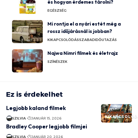
és hogyan érdemes tárolni?
EGÉSZSÉG
Mi rontja el a nyári estét még a
rossz időjárásnál is jobban?
KIKAPCSOLÓDÁS
SZABADIDŐ
UTAZÁS
Najwa Nimri filmek és életrajz
SZÍNÉSZEK
Ez is érdekelhet
Legjobb kaland filmek
KIKAPCSOLÓD
SZILVIA
JANUÁR 15, 2026
Bradley Cooper legjobb filmjei
SZILVIA
JANUÁR 20, 2026