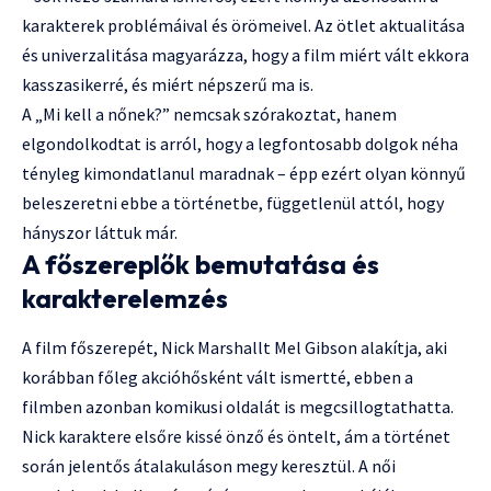
karakterek problémáival és örömeivel. Az ötlet aktualitása
és univerzalitása magyarázza, hogy a film miért vált ekkora
kasszasikerré, és miért népszerű ma is.
A „Mi kell a nőnek?” nemcsak szórakoztat, hanem
elgondolkodtat is arról, hogy a legfontosabb dolgok néha
tényleg kimondatlanul maradnak – épp ezért olyan könnyű
beleszeretni ebbe a történetbe, függetlenül attól, hogy
hányszor láttuk már.
A főszereplők bemutatása és
karakterelemzés
A film főszerepét, Nick Marshallt Mel Gibson alakítja, aki
korábban főleg akcióhősként vált ismertté, ebben a
filmben azonban komikusi oldalát is megcsillogtathatta.
Nick karaktere elsőre kissé önző és öntelt, ám a történet
során jelentős átalakuláson megy keresztül. A női