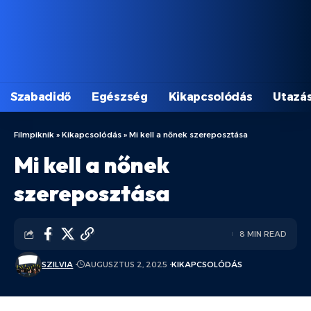
Szabadidő
Egészség
Kikapcsolódás
Utazá
Filmpiknik
»
Kikapcsolódás
»
Mi kell a nőnek szereposztása
Mi kell a nőnek
szereposztása
8 MIN READ
SZILVIA
AUGUSZTUS 2, 2025
KIKAPCSOLÓDÁS