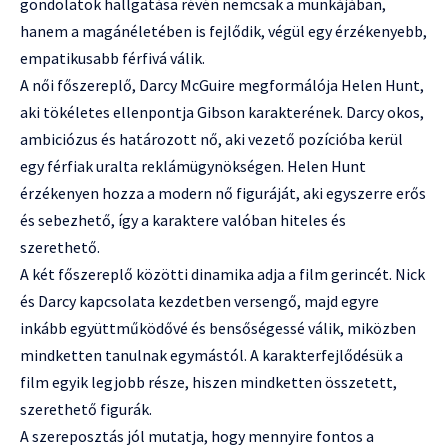
gondolatok hallgatása révén nemcsak a munkájában,
hanem a magánéletében is fejlődik, végül egy érzékenyebb,
empatikusabb férfivá válik.
A női főszereplő, Darcy McGuire megformálója Helen Hunt,
aki tökéletes ellenpontja Gibson karakterének. Darcy okos,
ambiciózus és határozott nő, aki vezető pozícióba kerül
egy férfiak uralta reklámügynökségen. Helen Hunt
érzékenyen hozza a modern nő figuráját, aki egyszerre erős
és sebezhető, így a karaktere valóban hiteles és
szerethető.
A két főszereplő közötti dinamika adja a film gerincét. Nick
és Darcy kapcsolata kezdetben versengő, majd egyre
inkább együttműködővé és bensőségessé válik, miközben
mindketten tanulnak egymástól. A karakterfejlődésük a
film egyik legjobb része, hiszen mindketten összetett,
szerethető figurák.
A szereposztás jól mutatja, hogy mennyire fontos a