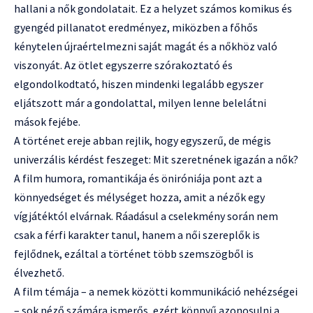
hallani a nők gondolatait. Ez a helyzet számos komikus és
gyengéd pillanatot eredményez, miközben a főhős
kénytelen újraértelmezni saját magát és a nőkhöz való
viszonyát. Az ötlet egyszerre szórakoztató és
elgondolkodtató, hiszen mindenki legalább egyszer
eljátszott már a gondolattal, milyen lenne belelátni
mások fejébe.
A történet ereje abban rejlik, hogy egyszerű, de mégis
univerzális kérdést feszeget: Mit szeretnének igazán a nők?
A film humora, romantikája és öniróniája pont azt a
könnyedséget és mélységet hozza, amit a nézők egy
vígjátéktól elvárnak. Ráadásul a cselekmény során nem
csak a férfi karakter tanul, hanem a női szereplők is
fejlődnek, ezáltal a történet több szemszögből is
élvezhető.
A film témája – a nemek közötti kommunikáció nehézségei
– sok néző számára ismerős, ezért könnyű azonosulni a