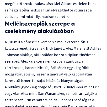
megfelelő arcok kiválasztása: Mel Gibson és Helen Hunt
színészi játéka nélkül a film elveszíthette volna azt a
varázst, ami miatt ilyen sokan szeretik.
Mellékszereplők szerepe a
cselekmény alakulásában
A „Mi kell a nőnek?” sikerében a mellékszereplők is
kulcsszerepet játszanak. Nick lányát, Alex Marshallt Ashley
Johnson alakítja, aki kiválóan hozza a tipikus tinédzser
szerepét. Alex karaktere nem csupán színt visz a
történetbe, hanem Nick fejlődésének egyik legfőbb
mozgatórugója is, hiszen a lányával való kapcsolatán
keresztül ismeri fel saját hibáit és hiányosságait.
A reklámügynökség dolgozói, köztük Judy Greer mint Erin,
vagy Alan Alda mint Dan Wanamaker, szintén árnyalják a
történetet. Erin karaktere például a sebezhetőség és a
munkahelyi magány szimbóluma, míg Dan a cégvezetés