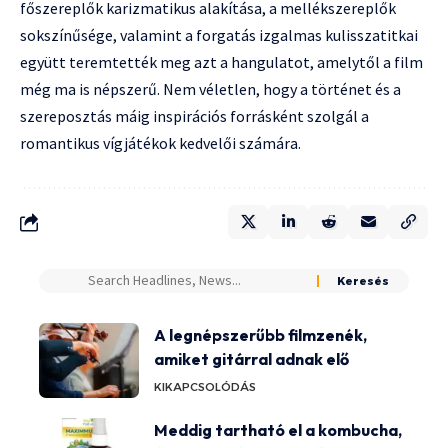
főszereplők karizmatikus alakítása, a mellékszereplők
sokszínűsége, valamint a forgatás izgalmas kulisszatitkai
együtt teremtették meg azt a hangulatot, amelytől a film
még ma is népszerű. Nem véletlen, hogy a történet és a
szereposztás máig inspirációs forrásként szolgál a
romantikus vígjátékok kedvelői számára.
A legnépszerűbb filmzenék,
amiket gitárral adnak elő
KIKAPCSOLÓDÁS
Meddig tartható el a kombucha,