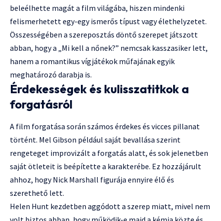
beleélhette magát a film világába, hiszen mindenki
felismerhetett egy-egy ismerős típust vagy élethelyzetet.
Összességében a szereposztás döntő szerepet játszott
abban, hogy a „Mi kell a nőnek?” nemcsak kasszasiker lett,
hanem a romantikus vígjátékok műfajának egyik
meghatározó darabja is.
Érdekességek és kulisszatitkok a
forgatásról
A film forgatása során számos érdekes és vicces pillanat
történt. Mel Gibson például saját bevallása szerint
rengeteget improvizált a forgatás alatt, és sok jelenetben
saját ötleteit is beépítette a karakterébe. Ez hozzájárult
ahhoz, hogy Nick Marshall figurája ennyire élő és
szerethető lett.
Helen Hunt kezdetben aggódott a szerep miatt, mivel nem
volt biztos abban, hogy működik-e majd a kémia közte és