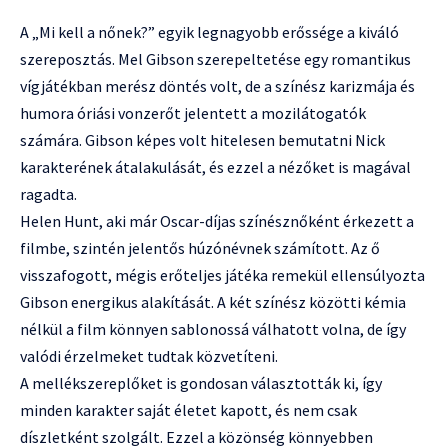
A „Mi kell a nőnek?” egyik legnagyobb erőssége a kiváló
szereposztás. Mel Gibson szerepeltetése egy romantikus
vígjátékban merész döntés volt, de a színész karizmája és
humora óriási vonzerőt jelentett a mozilátogatók
számára. Gibson képes volt hitelesen bemutatni Nick
karakterének átalakulását, és ezzel a nézőket is magával
ragadta.
Helen Hunt, aki már Oscar-díjas színésznőként érkezett a
filmbe, szintén jelentős húzónévnek számított. Az ő
visszafogott, mégis erőteljes játéka remekül ellensúlyozta
Gibson energikus alakítását. A két színész közötti kémia
nélkül a film könnyen sablonossá válhatott volna, de így
valódi érzelmeket tudtak közvetíteni.
A mellékszereplőket is gondosan választották ki, így
minden karakter saját életet kapott, és nem csak
díszletként szolgált. Ezzel a közönség könnyebben