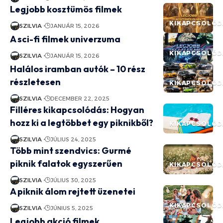
Legjobb kosztümös filmek
KIKAPCSOLÓD
SZILVIA
JANUÁR 15, 2026
A sci-fi filmek univerzuma
KIKAPCSOLÓD
SZILVIA
JANUÁR 15, 2026
Halálos iramban autók – 10 rész
részletesen
KIKAPCSOLÓD
SZILVIA
DECEMBER 22, 2025
Filléres kikapcsolódás: Hogyan
hozz ki a legtöbbet egy piknikből?
KIKAPCSOLÓD
SZILVIA
JÚLIUS 24, 2025
Több mint szendvics: Gurmé
piknik falatok egyszerűen
KIKAPCSOLÓD
SZILVIA
JÚLIUS 30, 2025
A piknik álom rejtett üzenetei
KIKAPCSOLÓD
SZILVIA
JÚNIUS 5, 2025
Legjobb akció filmek