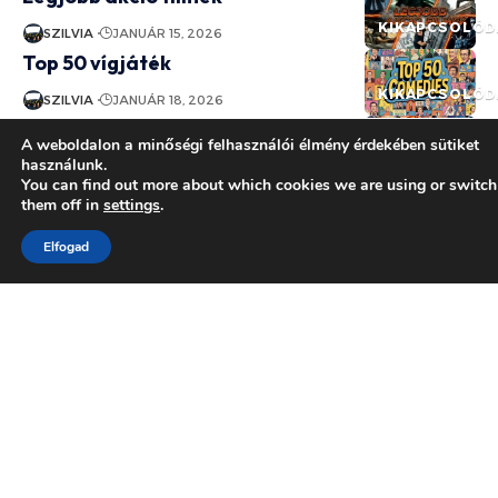
KIKAPCSOLÓD
SZILVIA
JANUÁR 15, 2026
Top 50 vígjáték
KIKAPCSOLÓD
SZILVIA
JANUÁR 18, 2026
Franco Nero filmek
KIKAPCSOLÓD
A weboldalon a minőségi felhasználói élmény érdekében sütiket
SZÍNÉSZEK
használunk.
SZILVIA
JANUÁR 20, 2026
You can find out more about which cookies we are using or switch
Az álomfejtés lényege – Mit
them off in
settings
.
érdemes tudni
KIKAPCSOLÓD
Elfogad
SZILVIA
JÚLIUS 7, 2025
Szabadidő
Egészség
Kikapcsolódás
Utazás
Család
Szereposztás
Otthon
Egyéb