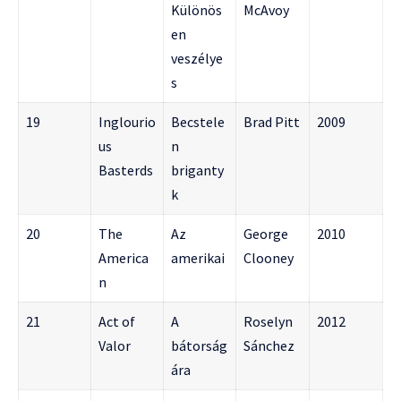
Különös
McAvoy
en
veszélye
s
19
Inglourio
Becstele
Brad Pitt
2009
us
n
Basterds
briganty
k
20
The
Az
George
2010
America
amerikai
Clooney
n
21
Act of
A
Roselyn
2012
Valor
bátorság
Sánchez
ára