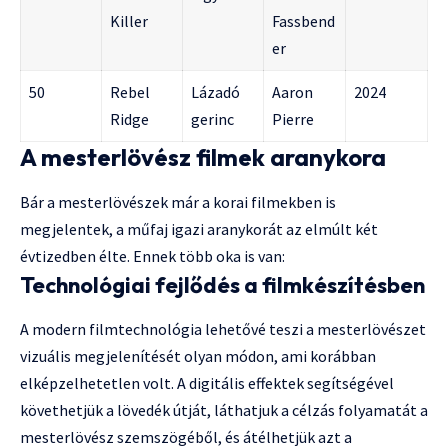
Killer
Fassbend
er
50
Rebel
Lázadó
Aaron
2024
Ridge
gerinc
Pierre
A mesterlövész filmek aranykora
Bár a mesterlövészek már a korai filmekben is
megjelentek, a műfaj igazi aranykorát az elmúlt két
évtizedben élte. Ennek több oka is van:
Technológiai fejlődés a filmkészítésben
A modern filmtechnológia lehetővé teszi a mesterlövészet
vizuális megjelenítését olyan módon, ami korábban
elképzelhetetlen volt. A digitális effektek segítségével
követhetjük a lövedék útját, láthatjuk a célzás folyamatát a
mesterlövész szemszögéből, és átélhetjük azt a