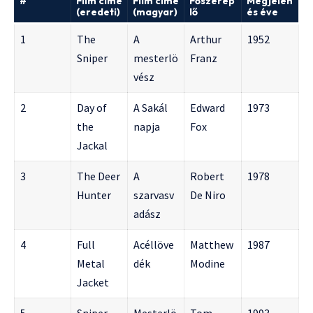
#
Film címe
Film címe
Főszerep
Megjelen
(eredeti)
(magyar)
lő
és éve
1
The
A
Arthur
1952
Sniper
mesterlö
Franz
vész
2
Day of
A Sakál
Edward
1973
the
napja
Fox
Jackal
3
The Deer
A
Robert
1978
Hunter
szarvasv
De Niro
adász
4
Full
Acéllöve
Matthew
1987
Metal
dék
Modine
Jacket
5
Sniper
Mesterlö
Tom
1993