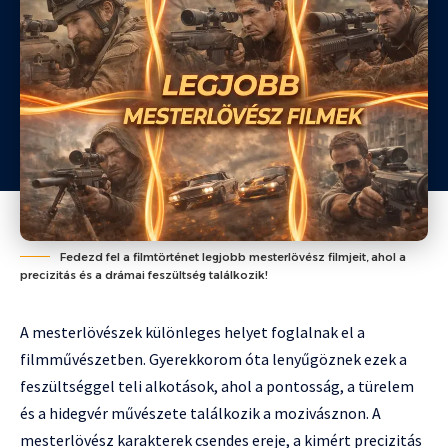
Fedezd fel a filmtörténet legjobb mesterlövész filmjeit, ahol a
precizitás és a drámai feszültség találkozik!
A mesterlövészek különleges helyet foglalnak el a
filmművészetben. Gyerekkorom óta lenyűgöznek ezek a
feszültséggel teli alkotások, ahol a pontosság, a türelem
és a hidegvér művészete találkozik a mozivásznon. A
mesterlövész karakterek csendes ereje, a kimért precizitás