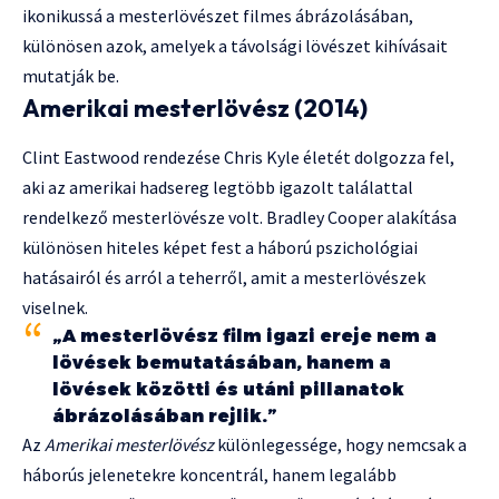
ikonikussá a mesterlövészet filmes ábrázolásában,
különösen azok, amelyek a távolsági lövészet kihívásait
mutatják be.
Amerikai mesterlövész (2014)
Clint Eastwood rendezése Chris Kyle életét dolgozza fel,
aki az amerikai hadsereg legtöbb igazolt találattal
rendelkező mesterlövésze volt. Bradley Cooper alakítása
különösen hiteles képet fest a háború pszichológiai
hatásairól és arról a teherről, amit a mesterlövészek
viselnek.
„A mesterlövész film igazi ereje nem a
lövések bemutatásában, hanem a
lövések közötti és utáni pillanatok
ábrázolásában rejlik.”
Az
Amerikai mesterlövész
különlegessége, hogy nemcsak a
háborús jelenetekre koncentrál, hanem legalább