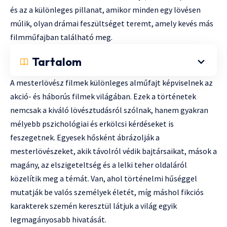
és az a különleges pillanat, amikor minden egy lövésen
múlik, olyan drámai feszültséget teremt, amely kevés más
filmműfajban található meg.
Tartalom
A mesterlövész filmek különleges alműfajt képviselnek az
akció- és háborús filmek világában. Ezek a történetek
nemcsak a kiváló lövésztudásról szólnak, hanem gyakran
mélyebb pszichológiai és erkölcsi kérdéseket is
feszegetnek. Egyesek hősként ábrázolják a
mesterlövészeket, akik távolról védik bajtársaikat, mások a
magány, az elszigeteltség és a lelki teher oldaláról
közelítik meg a témát. Van, ahol történelmi hűséggel
mutatják be valós személyek életét, míg máshol fikciós
karakterek szemén keresztül látjuk a világ egyik
legmagányosabb hivatását.