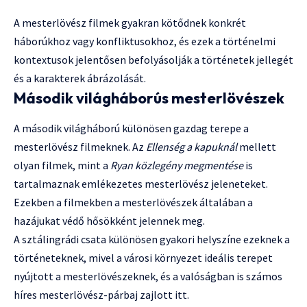
A mesterlövész filmek gyakran kötődnek konkrét
háborúkhoz vagy konfliktusokhoz, és ezek a történelmi
kontextusok jelentősen befolyásolják a történetek jellegét
és a karakterek ábrázolását.
Második világháborús mesterlövészek
A második világháború különösen gazdag terepe a
mesterlövész filmeknek. Az
Ellenség a kapuknál
mellett
olyan filmek, mint a
Ryan közlegény megmentése
is
tartalmaznak emlékezetes mesterlövész jeleneteket.
Ezekben a filmekben a mesterlövészek általában a
hazájukat védő hősökként jelennek meg.
A sztálingrádi csata különösen gyakori helyszíne ezeknek a
történeteknek, mivel a városi környezet ideális terepet
nyújtott a mesterlövészeknek, és a valóságban is számos
híres mesterlövész-párbaj zajlott itt.