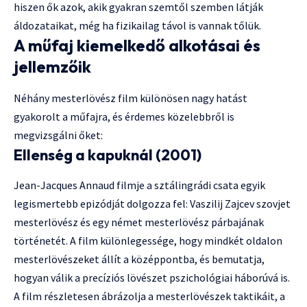
hiszen ők azok, akik gyakran szemtől szemben látják
áldozataikat, még ha fizikailag távol is vannak tőlük.
A műfaj kiemelkedő alkotásai és
jellemzőik
Néhány mesterlövész film különösen nagy hatást
gyakorolt a műfajra, és érdemes közelebbről is
megvizsgálni őket:
Ellenség a kapuknál (2001)
Jean-Jacques Annaud filmje a sztálingrádi csata egyik
legismertebb epizódját dolgozza fel: Vaszilij Zajcev szovjet
mesterlövész és egy német mesterlövész párbajának
történetét. A film különlegessége, hogy mindkét oldalon
mesterlövészeket állít a középpontba, és bemutatja,
hogyan válik a precíziós lövészet pszichológiai háborúvá is.
A film részletesen ábrázolja a mesterlövészek taktikáit, a