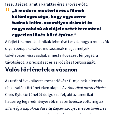
feszültséget, amit a karakter érez a lövés előtt.
„A modern mesterlövész filmek
különlegessége, hogy egyszerre
tudnak intim, személyes drámát és
nagyszabású akciójelenetet teremteni
egyetlen lövés köré építve.”
A fejlett kameratechnikák lehetővé teszik, hogy a rendezők
olyan perspektívákat mutassanak meg, amelyek
tökéletesen visszaadják a mesterlövészet lényegét: a
távolságot, a precizitást és az időzítés fontosságát.
Valós történetek a vásznon
Az utóbbi évek sikeres mesterlövész filmjeinek jelentős
része valós történeteken alapul. Az
Amerikai mesterlövész
Chris Kyle történetét dolgozza fel, aki az amerikai
hadsereg legeredményesebb mesterlövésze volt, míg az
Ellenség a kapuknál
Vaszilij Zajcev szovjet mesterlövész és