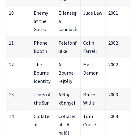
10
Enemy
Ellenség
Jude Law
2001
at the
a
Gates
kapuknál
11
Phone
Telefonf
Colin
2002
Booth
ülke
Farrell
12
The
A
Matt
2002
Bourne
Bourne-
Damon
Identity
rejtély
13
Tears of
A Nap
Bruce
2003
the Sun
könnyei
Willis
14
Collater
Collater
Tom
2004
al
al – A
Cruise
halál