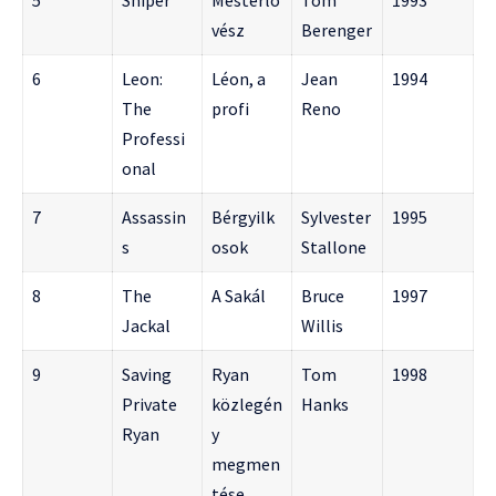
vész
Berenger
6
Leon:
Léon, a
Jean
1994
The
profi
Reno
Professi
onal
7
Assassin
Bérgyilk
Sylvester
1995
s
osok
Stallone
8
The
A Sakál
Bruce
1997
Jackal
Willis
9
Saving
Ryan
Tom
1998
Private
közlegén
Hanks
Ryan
y
megmen
tése