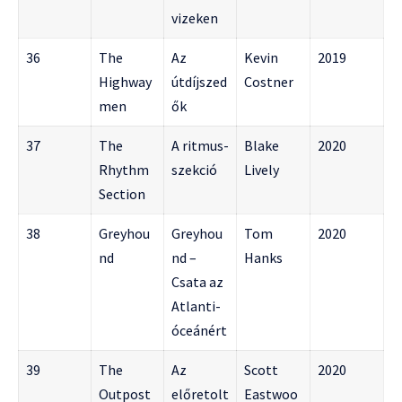
vizeken
36
The
Az
Kevin
2019
Highway
útdíjszed
Costner
men
ők
37
The
A ritmus-
Blake
2020
Rhythm
szekció
Lively
Section
38
Greyhou
Greyhou
Tom
2020
nd
nd –
Hanks
Csata az
Atlanti-
óceánért
39
The
Az
Scott
2020
Outpost
előretolt
Eastwoo