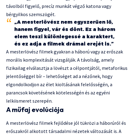
távolból figyelő, precíz munkát végző katona vagy
bérgyilkos szemszögét.
„A mesterlövész nem egyszerűen lő,
hanem figyel, vár és dönt. Ez a három
elem teszi különlegessé a karaktert,
és ez adja a filmek drámai erejét is.”
A mesterlövész filmek gyakran a háború vagy az erőszak
morális komplexitását vizsgálják. A távolság, amely
fizikailag elválasztja a lövészt a célpontjától, metaforikus
jelentőséggel bír – lehetőséget ad a nézőnek, hogy
elgondolkodjon az élet kioltásának felelősségén, a
parancsok követésének kötelességén és az egyéni
lelkiismeret szerepén.
A műfaj evolúciója
A mesterlövész filmek fejlődése jól tükrözi a háborúról és
erőszakról alkotott társadalmi nézetek változását is. A