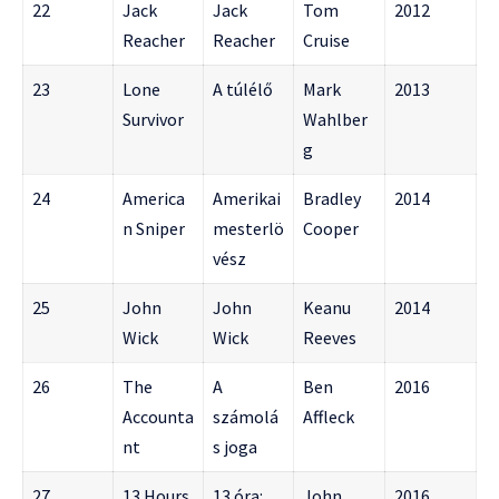
22
Jack
Jack
Tom
2012
Reacher
Reacher
Cruise
23
Lone
A túlélő
Mark
2013
Survivor
Wahlber
g
24
America
Amerikai
Bradley
2014
n Sniper
mesterlö
Cooper
vész
25
John
John
Keanu
2014
Wick
Wick
Reeves
26
The
A
Ben
2016
Accounta
számolá
Affleck
nt
s joga
27
13 Hours
13 óra:
John
2016