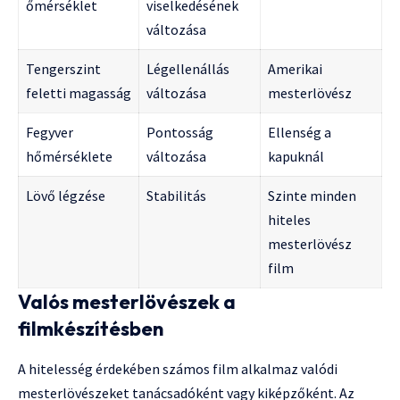
őmérséklet
viselkedésének
változása
Tengerszint
Légellenállás
Amerikai
feletti magasság
változása
mesterlövész
Fegyver
Pontosság
Ellenség a
hőmérséklete
változása
kapuknál
Lövő légzése
Stabilitás
Szinte minden
hiteles
mesterlövész
film
Valós mesterlövészek a
filmkészítésben
A hitelesség érdekében számos film alkalmaz valódi
mesterlövészeket tanácsadóként vagy kiképzőként. Az