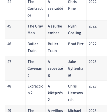
44
The
A
Chris
2022
Contract
szerződé
Pine
or
s
45
The Gray
A szürke
Ryan
2022
Man
ember
Gosling
46
Bullet
Bullet
Brad Pitt
2022
Train
Train
47
The
A
Jake
2023
Covenan
szövetsé
Gyllenha
t
g
al
48
Extractio
A
Chris
2023
n 2
kiképzés
Hemswo
2
rth
49
The
A gyilkos
Michael
2023