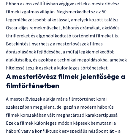
Ebben az összeállításban végigvezetlek a mesterlövész
filmek izgalmas világán. Megismerkedhetsz az 50
legemlékezetesebb alkotással, amelyek között találsz
Oscar-díjas remekműveket, háborús drámákat, akciódús
thrillereket és elgondolkodtató történelmi filmeket is.
Betekintést nyerhetsz a mesterlövészek filmes
ábrázolásának fejlődésébe, a műfaj legkiemelkedőbb
alakításaiba, és azokba a technikai megoldásokba, amelyek
hitelessé teszik ezeket a különleges történeteket.
A mesterlövész filmek jelentősége a
filmtörténetben
A mesterlövészek alakja már a filmtörténet korai
szakaszában megjelent, de igazán a modern háborús
filmek korszakában vált meghatározó karaktertípussá.
Ezek a filmek különleges módon képesek bemutatni a
háború vagy a konfliktusok egy speciális nézőpontját – a