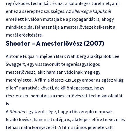
rejtőzködés technikáit és azt a különleges türelmet, ami
ehhez a szerephez szükséges. Az
Ellenség a kapuknál
emellett kiválóan mutatja be a propagandát is, ahogy
mindkét oldal felhasználja a mesterlövészek sikereit a
morál erősítésére.
Shooter – A mesterlövész (2007)
Antoine Fuqua filmjében Mark Wahlberg alakítja Bob Lee
Swaggert, egy visszavonult tengerészgyalogos
mesterlövészt, akit hamisan vádolnak meg egy
merénylettel. A film a klasszikus „egy ember az egész világ
ellen” narratívát követi, de különlegessége, hogy
részletesen bemutatja a mesterlövészet technikai oldalát
is.
A
Shooter
egyik erőssége, hogy a főszereplő nemcsak
kiváló lövész, hanem stratéga is, aki képes előre tervezni és
felhasználni környezetét. A film számos jelenete vált