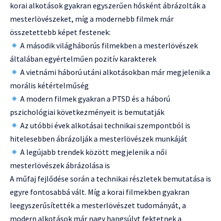
korai alkotások gyakran egyszerűen hősként ábrázolták a
mesterlövészeket, míg a modernebb filmek már
összetettebb képet festenek:
A második világháborús filmekben a mesterlövészek
általában egyértelműen pozitív karakterek
A vietnámi háború utáni alkotásokban már megjelenik a
morális kétértelműség
A modern filmek gyakran a PTSD és a háború
pszichológiai következményeit is bemutatják
Az utóbbi évek alkotásai technikai szempontból is
hitelesebben ábrázolják a mesterlövészek munkáját
A legújabb trendek között megjelenik a női
mesterlövészek ábrázolása is
A műfaj fejlődése során a technikai részletek bemutatása is
egyre fontosabbá vált. Míg a korai filmekben gyakran
leegyszerűsítették a mesterlövészet tudományát, a
modern alkotások már nagy hangsúlyt fektetnek a