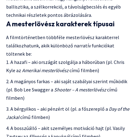
ballisztika, a szélkorrekció, a távolságbecslés és egyéb
technikai részletek pontos ábrázolására.
A mesterlövész karakterek típusai
A filmtörténetben többféle mesterlövész karakterrel
találkozhatunk, akik különböző narratív funkciókat
töltenek be:
A hazafi – aki országát szolgálja a háborúban (pl. Chris
Kyle az
Amerikai mesterlövész
című filmben)
A magányos farkas – aki saját szabályai szerint működik
(pl. Bob Lee Swagger a
Shooter – A mesterlövész
című
filmben)
A bérgyilkos – aki pénzért öl (pl. a főszereplő a
Day of the
Jackal
című filmben)
A bosszúálló – akit személyes motiváció hajt (pl. Vasily
Zaytsev az
Ellenség a kapuknál
című filmben)