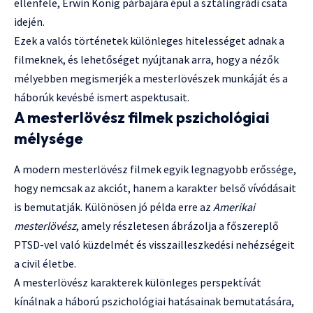
ellenfele, Erwin König párbajára épül a sztálingrádi csata
idején.
Ezek a valós történetek különleges hitelességet adnak a
filmeknek, és lehetőséget nyújtanak arra, hogy a nézők
mélyebben megismerjék a mesterlövészek munkáját és a
háborúk kevésbé ismert aspektusait.
A mesterlövész filmek pszichológiai
mélysége
A modern mesterlövész filmek egyik legnagyobb erőssége,
hogy nemcsak az akciót, hanem a karakter belső vívódásait
is bemutatják. Különösen jó példa erre az
Amerikai
mesterlövész
, amely részletesen ábrázolja a főszereplő
PTSD-vel való küzdelmét és visszailleszkedési nehézségeit
a civil életbe.
A mesterlövész karakterek különleges perspektívát
kínálnak a háború pszichológiai hatásainak bemutatására,