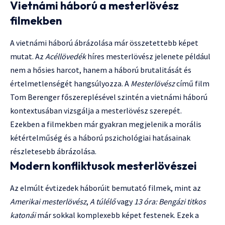
Vietnámi háború a mesterlövész
filmekben
A vietnámi háború ábrázolása már összetettebb képet
mutat. Az
Acéllövedék
híres mesterlövész jelenete például
nem a hősies harcot, hanem a háború brutalitását és
értelmetlenségét hangsúlyozza. A
Mesterlövész
című film
Tom Berenger főszereplésével szintén a vietnámi háború
kontextusában vizsgálja a mesterlövész szerepét.
Ezekben a filmekben már gyakran megjelenik a morális
kétértelműség és a háború pszichológiai hatásainak
részletesebb ábrázolása.
Modern konfliktusok mesterlövészei
Az elmúlt évtizedek háborúit bemutató filmek, mint az
Amerikai mesterlövész
,
A túlélő
vagy
13 óra: Bengázi titkos
katonái
már sokkal komplexebb képet festenek. Ezek a