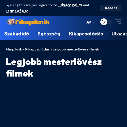
By using this site, you agree to the
Privacy Policy
and
Accept
Terms of Use
.
Aa
Szabadidő
Egészség
Kikapcsolódás
Utazá
Filmpiknik
»
Kikapcsolódás
»
Legjobb mesterlövész filmek
Legjobb mesterlövész
filmek