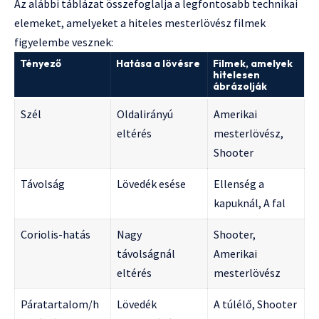
Az alábbi táblázat összefoglalja a legfontosabb technikai
elemeket, amelyeket a hiteles mesterlövész filmek
figyelembe vesznek:
Tényező
Hatása a lövésre
Filmek, amelyek
hitelesen
ábrázolják
Szél
Oldalirányú
Amerikai
eltérés
mesterlövész,
Shooter
Távolság
Lövedék esése
Ellenség a
kapuknál, A fal
Coriolis-hatás
Nagy
Shooter,
távolságnál
Amerikai
eltérés
mesterlövész
Páratartalom/h
Lövedék
A túlélő, Shooter