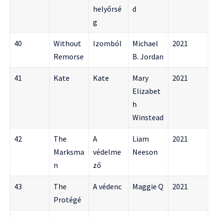
helyőrsé
d
g
40
Without
Izomból
Michael
2021
Remorse
B. Jordan
41
Kate
Kate
Mary
2021
Elizabet
h
Winstead
42
The
A
Liam
2021
Marksma
védelme
Neeson
n
ző
43
The
A védenc
Maggie Q
2021
Protégé