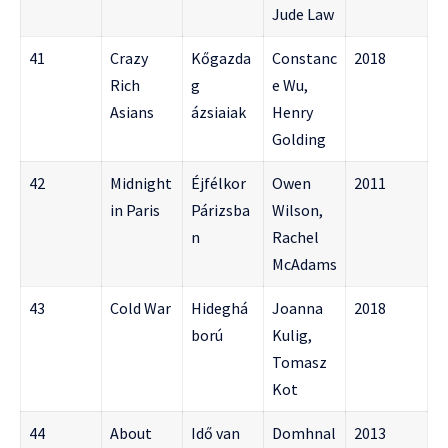
Jude Law
41
Crazy
Kőgazda
Constanc
2018
Rich
g
e Wu,
Asians
ázsiaiak
Henry
Golding
42
Midnight
Éjfélkor
Owen
2011
in Paris
Párizsba
Wilson,
n
Rachel
McAdams
43
Cold War
Hideghá
Joanna
2018
ború
Kulig,
Tomasz
Kot
44
About
Idő van
Domhnal
2013