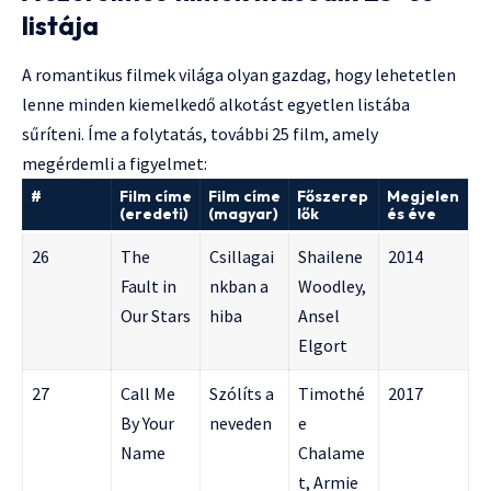
listája
A romantikus filmek világa olyan gazdag, hogy lehetetlen
lenne minden kiemelkedő alkotást egyetlen listába
sűríteni. Íme a folytatás, további 25 film, amely
megérdemli a figyelmet:
#
Film címe
Film címe
Főszerep
Megjelen
(eredeti)
(magyar)
lők
és éve
26
The
Csillagai
Shailene
2014
Fault in
nkban a
Woodley,
Our Stars
hiba
Ansel
Elgort
27
Call Me
Szólíts a
Timothé
2017
By Your
neveden
e
Name
Chalame
t, Armie