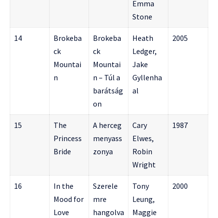
Emma
Stone
14
Brokeba
Brokeba
Heath
2005
ck
ck
Ledger,
Mountai
Mountai
Jake
n
n – Túl a
Gyllenha
barátság
al
on
15
The
A herceg
Cary
1987
Princess
menyass
Elwes,
Bride
zonya
Robin
Wright
16
In the
Szerele
Tony
2000
Mood for
mre
Leung,
Love
hangolva
Maggie