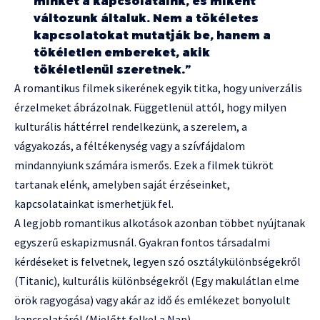
minket a kapcsolataink, és miként
változunk általuk. Nem a tökéletes
kapcsolatokat mutatják be, hanem a
tökéletlen embereket, akik
tökéletlenül szeretnek.”
A romantikus filmek sikerének egyik titka, hogy univerzális
érzelmeket ábrázolnak. Függetlenül attól, hogy milyen
kulturális háttérrel rendelkezünk, a szerelem, a
vágyakozás, a féltékenység vagy a szívfájdalom
mindannyiunk számára ismerős. Ezek a filmek tükröt
tartanak elénk, amelyben saját érzéseinket,
kapcsolatainkat ismerhetjük fel.
A legjobb romantikus alkotások azonban többet nyújtanak
egyszerű eskapizmusnál. Gyakran fontos társadalmi
kérdéseket is felvetnek, legyen szó osztálykülönbségekről
(Titanic), kulturális különbségekről (Egy makulátlan elme
örök ragyogása) vagy akár az idő és emlékezet bonyolult
kapcsolatáról (Mielőtt felkel a Nap).