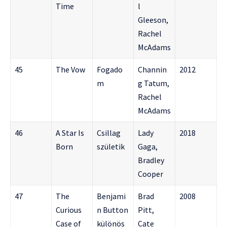
Time
l
Gleeson,
Rachel
McAdams
45
The Vow
Fogado
Channin
2012
m
g Tatum,
Rachel
McAdams
46
A Star Is
Csillag
Lady
2018
Born
születik
Gaga,
Bradley
Cooper
47
The
Benjami
Brad
2008
Curious
n Button
Pitt,
Case of
különös
Cate