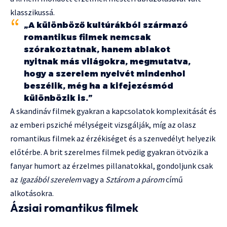
klasszikussá.
„A különböző kultúrákból származó
romantikus filmek nemcsak
szórakoztatnak, hanem ablakot
nyitnak más világokra, megmutatva,
hogy a szerelem nyelvét mindenhol
beszélik, még ha a kifejezésmód
különbözik is.”
A skandináv filmek gyakran a kapcsolatok komplexitását és
az emberi psziché mélységeit vizsgálják, míg az olasz
romantikus filmek az érzékiséget és a szenvedélyt helyezik
előtérbe. A brit szerelmes filmek pedig gyakran ötvözik a
fanyar humort az érzelmes pillanatokkal, gondoljunk csak
az
Igazából szerelem
vagy a
Sztárom a párom
című
alkotásokra.
Ázsiai romantikus filmek