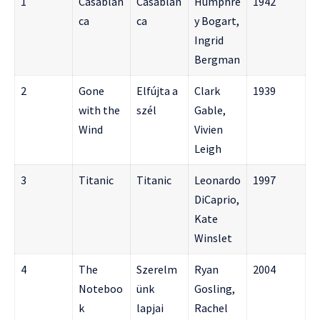
1
Casablan
Casablan
Humphre
1942
ca
ca
y Bogart,
Ingrid
Bergman
2
Gone
Elfújta a
Clark
1939
with the
szél
Gable,
Wind
Vivien
Leigh
3
Titanic
Titanic
Leonardo
1997
DiCaprio,
Kate
Winslet
4
The
Szerelm
Ryan
2004
Noteboo
ünk
Gosling,
k
lapjai
Rachel