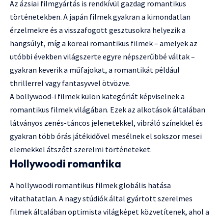
Az ázsiai filmgyártás is rendkívül gazdag romantikus
történetekben. A japán filmek gyakran a kimondatlan
érzelmekre és a visszafogott gesztusokra helyezik a
hangsúlyt, míg a koreai romantikus filmek – amelyek az
utóbbi években világszerte egyre népszerűbbé váltak –
gyakran keverik a műfajokat, a romantikát például
thrillerrel vagy fantasyvvel ötvözve.
A bollywood-i filmek külön kategóriát képviselnek a
romantikus filmek világában. Ezek az alkotások általában
látványos zenés-táncos jelenetekkel, vibráló színekkel és
gyakran több órás játékidővel mesélnek el sokszor mesei
elemekkel átszőtt szerelmi történeteket.
Hollywoodi romantika
A hollywoodi romantikus filmek globális hatása
vitathatatlan. A nagy stúdiók által gyártott szerelmes
filmek általában optimista világképet közvetítenek, ahol a