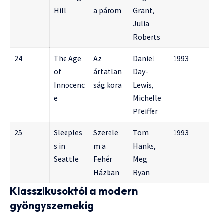
Hill
a párom
Grant,
Julia
Roberts
24
The Age
Az
Daniel
1993
of
ártatlan
Day-
Innocenc
ság kora
Lewis,
e
Michelle
Pfeiffer
25
Sleeples
Szerele
Tom
1993
s in
m a
Hanks,
Seattle
Fehér
Meg
Házban
Ryan
Klasszikusoktól a modern
gyöngyszemekig