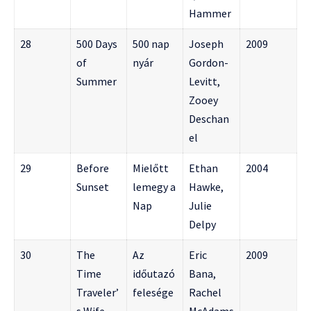
Hammer
28
500 Days
500 nap
Joseph
2009
of
nyár
Gordon-
Summer
Levitt,
Zooey
Deschan
el
29
Before
Mielőtt
Ethan
2004
Sunset
lemegy a
Hawke,
Nap
Julie
Delpy
30
The
Az
Eric
2009
Time
időutazó
Bana,
Traveler’
felesége
Rachel
s Wife
McAdams