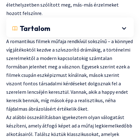
élethelyzetben szólított meg, más-más érzelmeket
hozott felszínre.
Tartalom
A romantikus filmek műfaja rendkívül sokszínű – a könnyed
vígjátékoktól kezdve a szívszorító drámákig, a történelmi
szerelmektől a modern kapcsolatokig számtalan
formában jelenhet meg a vásznon. Egyesek szerint ezek a
filmek csupán eszképizmust kínálnak, mások szerint
viszont fontos társadalmi kérdéseket dolgoznak fel a
szerelem lencséjén keresztül. Vannak, akik a happy endet
keresik bennük, míg mások épp a realisztikus, néha
fájdalmas ábrázolásért értékelik őket.
Az alábbi összeállításban igyekeztem olyan válogatást
készíteni, amely átfogó képet ad a műfaj legkiemelkedőbb
alkotásairól. Találsz köztük klasszikusokat, amelyek