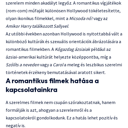
szerelem minden akadályt legyőz. A romantikus vígjátékok
(rom-com) műfaját különösen Hollywood tökéletesítette,
olyan ikonikus filmekkel, mint a
Micsoda nő!
vagy az
Amikor Harry találkozott Sallyvel
.
Az utóbbi években azonban Hollywood is nyitottabbá vált a
különböző kultúrák és szexuális orientációk ábrázolására a
romantikus filmekben. A
Kőgazdag ázsiaiak
például az
ázsiai-amerikai kultúrát helyezte középpontba, míg a
Szólíts a neveden
vagy a
Carol
a meleg és leszbikus szerelmi
történetek érzékeny bemutatásával aratott sikert.
A romantikus filmek hatása a
kapcsolatainkra
A szerelmes filmek nem csupán szórakoztatnak, hanem
formálják is azt, ahogyan a szerelemről és a
kapcsolatokról gondolkodunk. Ez a hatás lehet pozitív és
negatív is.