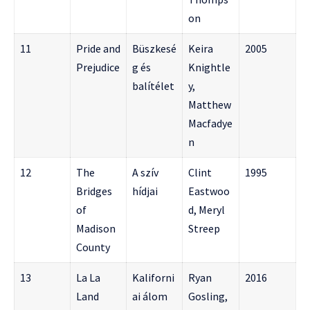
on
11
Pride and
Büszkesé
Keira
2005
Prejudice
g és
Knightle
balítélet
y,
Matthew
Macfadye
n
12
The
A szív
Clint
1995
Bridges
hídjai
Eastwoo
of
d, Meryl
Madison
Streep
County
13
La La
Kaliforni
Ryan
2016
Land
ai álom
Gosling,