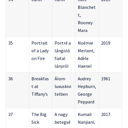
Blanchet
t,
Rooney
Mara
35
Portrait
Portré a
Noémie
2019
of a Lady
lángoló
Merlant,
on Fire
fiatal
Adèle
lányról
Haenel
36
Breakfas
Álom
Audrey
1961
t at
luxuskivi
Hepburn,
Tiffany’s
telben
George
Peppard
37
The Big
A nagy
Kumail
2017
Sick
betegsé
Nanjiani,