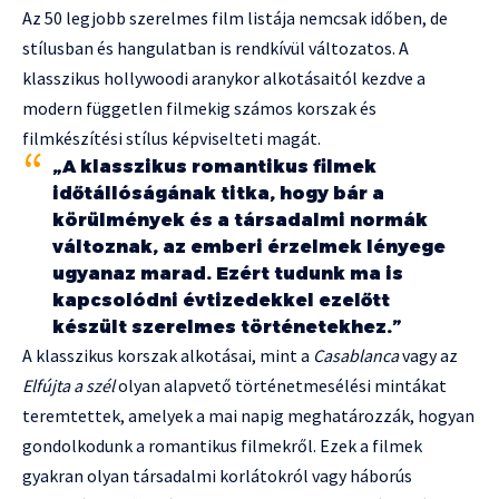
Az 50 legjobb szerelmes film listája nemcsak időben, de
stílusban és hangulatban is rendkívül változatos. A
klasszikus hollywoodi aranykor alkotásaitól kezdve a
modern független filmekig számos korszak és
filmkészítési stílus képviselteti magát.
„A klasszikus romantikus filmek
időtállóságának titka, hogy bár a
körülmények és a társadalmi normák
változnak, az emberi érzelmek lényege
ugyanaz marad. Ezért tudunk ma is
kapcsolódni évtizedekkel ezelőtt
készült szerelmes történetekhez.”
A klasszikus korszak alkotásai, mint a
Casablanca
vagy az
Elfújta a szél
olyan alapvető történetmesélési mintákat
teremtettek, amelyek a mai napig meghatározzák, hogyan
gondolkodunk a romantikus filmekről. Ezek a filmek
gyakran olyan társadalmi korlátokról vagy háborús