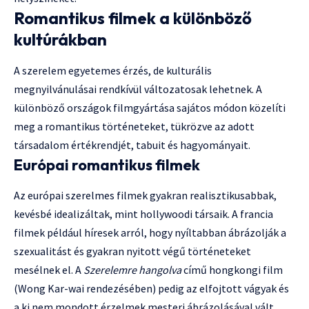
Romantikus filmek a különböző
kultúrákban
A szerelem egyetemes érzés, de kulturális
megnyilvánulásai rendkívül változatosak lehetnek. A
különböző országok filmgyártása sajátos módon közelíti
meg a romantikus történeteket, tükrözve az adott
társadalom értékrendjét, tabuit és hagyományait.
Európai romantikus filmek
Az európai szerelmes filmek gyakran realisztikusabbak,
kevésbé idealizáltak, mint hollywoodi társaik. A francia
filmek például híresek arról, hogy nyíltabban ábrázolják a
szexualitást és gyakran nyitott végű történeteket
mesélnek el. A
Szerelemre hangolva
című hongkongi film
(Wong Kar-wai rendezésében) pedig az elfojtott vágyak és
a ki nem mondott érzelmek mesteri ábrázolásával vált