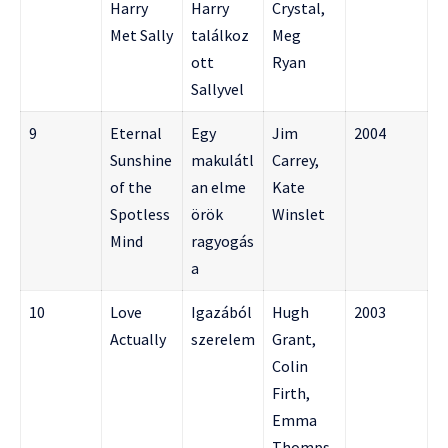
Harry
Harry
Crystal,
Met Sally
találkoz
Meg
ott
Ryan
Sallyvel
9
Eternal
Egy
Jim
2004
Sunshine
makulátl
Carrey,
of the
an elme
Kate
Spotless
örök
Winslet
Mind
ragyogás
a
10
Love
Igazából
Hugh
2003
Actually
szerelem
Grant,
Colin
Firth,
Emma
Thomps