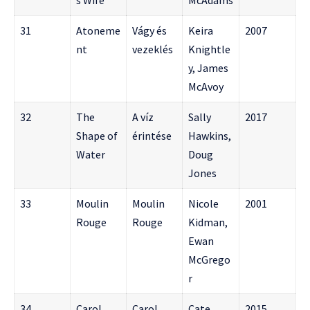
31
Atoneme
Vágy és
Keira
2007
nt
vezeklés
Knightle
y, James
McAvoy
32
The
A víz
Sally
2017
Shape of
érintése
Hawkins,
Water
Doug
Jones
33
Moulin
Moulin
Nicole
2001
Rouge
Rouge
Kidman,
Ewan
McGrego
r
34
Carol
Carol
Cate
2015