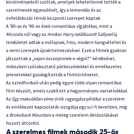
körülményekről szóltak, amelyek lehetetlenné tették a
szerelmesek egyesülését, így a lemondás és az
önfeláldozás témái központi szerepet kaptak.
A ’80-as és ’90-es évek romantikus vígjátékai, mint a
Micsoda nő!
vagy az
Amikor Harry találkozott Sallyvel
új
lendületet adtak a műfajnak, friss, modern hangvétellel és
a nemi szerepek újraértelmezésével. Ezek a filmek gyakran
játszottak a „vajon összejönnek-e végül?” kérdésével,
miközben szórakoztató párbeszédekkel és emlékezetes
jelenetekkel gazdagították a filmtörténetet.
Az ezredforduló után pedig egyre több olyan romantikus
film készült, amely szakított a hagyományos narratívákkal.
Az
Egy makulátlan elme örök ragyogása
például a szerelem
és emlékezet kapcsolatát vizsgálja egy sci-fi keretben, míg
a
Brokeback Mountain
a meleg szerelem ábrázolásával
hozott áttörést.
A szerelmes filmek második 25-ös