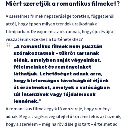
Miért szeretjük a romantikus filmeket?
A szerelmes filmek népszerűsége töretlen, függetlenül
attól, hogy éppen milyen trendek uralkodnak a
filmiparban. De vajon mi az oka annak, hogy újra és újra
visszatérünk ezekhez a történetekhez?
„A romantikus filmek nem pusztán
szórakoztatnak – tükröt tartanak
elénk, amelyben saját vágyainkat,
félelmeinket és reményeinket
láthatjuk. Lehetőséget adnak arra,
hogy biztonságos távolságból éljünk
át érzelmeket, amelyek a valóságban
túl intenzívek vagy fájdalmasak
lennének.”
A romantikus filmek egyik fő vonzereje, hogy reményt
adnak. Még a tragikus végkifejletű történetek is azt üzenik,
hogy a szerelem – még ha rövid ideig is tart – értelmet ad