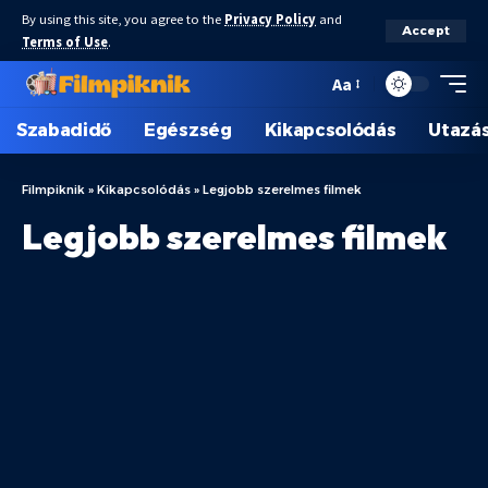
By using this site, you agree to the
Privacy Policy
and
Accept
Terms of Use
.
Aa
Szabadidő
Egészség
Kikapcsolódás
Utazá
Filmpiknik
»
Kikapcsolódás
»
Legjobb szerelmes filmek
Legjobb szerelmes filmek