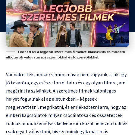
Fedezd fel a legjobb szerelmes filmeket, klasszikus és modern
alkotások válogatása, évszámokkal és főszereplőkkel.
Vannak esték, amikor semmi másra nem vágyunk, csak egy
jó takaróra, egy csésze forró italra és egy olyan filmre, ami
megérinti a szívünket. A szerelmes filmek különleges
helyet foglalnak el az életünkben – képesek
megnevettetni, megríkatni, és emlékeztetni arra, hogy az
emberi kapcsolatok milyen csodálatosak és összetettek
tudnak lenni. Személyes kedvenceim közül nehezen tudnék
csak egyet választani, hiszen mindegyik más-más