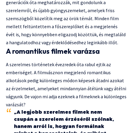
generációk óta meghatározzák, mit gondolunk a
szerelemről, és újabb gyöngyszemeket, amelyek friss
szemszögből közelítik meg az örök témát. Minden film
mellett feltüntettem a főszereplőket és a megjelenés
évét is, hogy könnyebben eligazodj közöttük, és megtaláld
a hangulatodhoz vagy érdeklődésedhez leginkább illőt.
A romantikus filmek varázsa
A szerelmes történetek évezredek óta rabul ejtik az
emberiséget. A filmvásznon megjelenő romantikus
alkotások pedig különleges módon képesek átadni azokat
az érzelmeket, amelyeket mindannyian átélünk vagy átélni
vágyunk. De vajon mi adja ezeknek a filmeknek a különleges
varázsát?
„A legjobb szerelmes filmek nem
csupán a szerelem érzéséről szólnak,
hanem arról is, hogyan formálnak