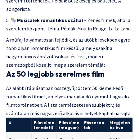
szerelmi történetek. Példák: Büszkeség és balítélet, A
zongorista.
Musicalek romantikus szállal
– Zenés filmek, ahol a
szerelem központi téma. Példák: Moulin Rouge, La La Land.
A műfaj folyamatosan fejlődik, és az utóbbi években egyre
több olyan romantikus film készül, amely szakít a
hagyományos ábrázolásokkal és friss, modern
szemszögből közelíti meg a szerelem témáját.
Az 50 legjobb szerelmes film
Az alábbi táblázatban összegyűjtöttem 50 kiemelkedő
romantikus filmet, amelyek maradandó nyomot hagytak a
filmtörténetben. A lista természetesen szubjektív, és
számtalan más nagyszerű alkotás is helyet kaphatna rajta.
#
Film címe
Film címe
Főszerep
Megjelen
(eredeti)
(magyar)
lők
és éve