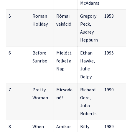
McAdams
5
Roman
Római
Gregory
1953
Holiday
vakáció
Peck,
Audrey
Hepburn
6
Before
Mielőtt
Ethan
1995
Sunrise
felkel a
Hawke,
Nap
Julie
Delpy
7
Pretty
Micsoda
Richard
1990
Woman
nő!
Gere,
Julia
Roberts
8
When
Amikor
Billy
1989