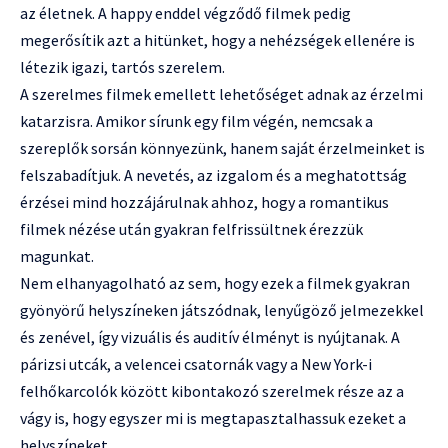
az életnek. A happy enddel végződő filmek pedig
megerősítik azt a hitünket, hogy a nehézségek ellenére is
létezik igazi, tartós szerelem.
A szerelmes filmek emellett lehetőséget adnak az érzelmi
katarzisra. Amikor sírunk egy film végén, nemcsak a
szereplők sorsán könnyezünk, hanem saját érzelmeinket is
felszabadítjuk. A nevetés, az izgalom és a meghatottság
érzései mind hozzájárulnak ahhoz, hogy a romantikus
filmek nézése után gyakran felfrissültnek érezzük
magunkat.
Nem elhanyagolható az sem, hogy ezek a filmek gyakran
gyönyörű helyszíneken játszódnak, lenyűgöző jelmezekkel
és zenével, így vizuális és auditív élményt is nyújtanak. A
párizsi utcák, a velencei csatornák vagy a New York-i
felhőkarcolók között kibontakozó szerelmek része az a
vágy is, hogy egyszer mi is megtapasztalhassuk ezeket a
helyszíneket.