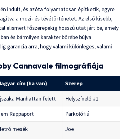
én indult, és azóta folyamatosan építkezik, egyre
ítva a mozi- és tévétörténetet. Az első kisebb,
al elismert főszerepekig hosszú utat járt be, amely
ban és bármilyen karakter bőrébe bújva
ig garancia arra, hogy valami különleges, valami
bby Cannavale filmográfiája
agyar cím (ha van)
Szerep
jszaka Manhattan felett
Helyszínelő #1
em Rappaport
Parkolófiú
etró mesék
Joe