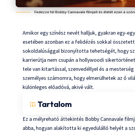
Fedezze fel Bobby Cannavale filmjeit és életét ezen a szór
Amikor egy színész nevét halljuk, gyakran egy-egy
esetében azonban ez a felidézés sokkal összetett
sokoldalúsággal bizonyította tehetségét, hogy szi
karrierútja nem csupán a hollywoodi sikertörtén
tele van kitartással, szenvedéllyel és a mesterség i
személyes számomra, hogy elmerülhetek az ő világ
különleges előadóvá, akivé vált.
Tartalom
Ez a mélyreható áttekintés Bobby Cannavale filmje
abba, hogyan alakította ki egyedülálló helyét a s