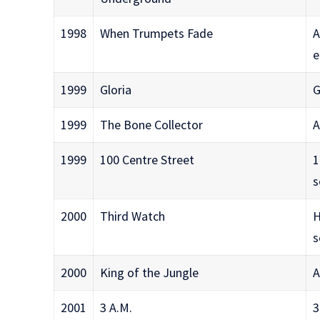
1998
When Trumpets Fade
A
e
1999
Gloria
G
1999
The Bone Collector
A
1999
100 Centre Street
1
s
2000
Third Watch
H
s
2000
King of the Jungle
A
2001
3 A.M.
3