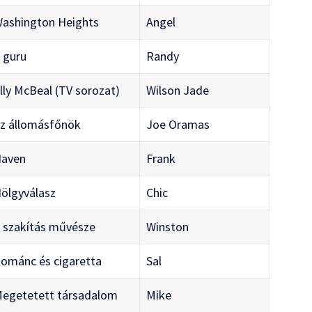
ashington Heights
Angel
 guru
Randy
lly McBeal (TV sorozat)
Wilson Jade
z állomásfőnök
Joe Oramas
aven
Frank
ölgyválasz
Chic
 szakítás művésze
Winston
ománc és cigaretta
Sal
egetetett társadalom
Mike