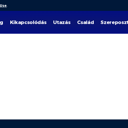
 Use
.
ég
Kikapcsolódás
Utazás
Család
Szereposz