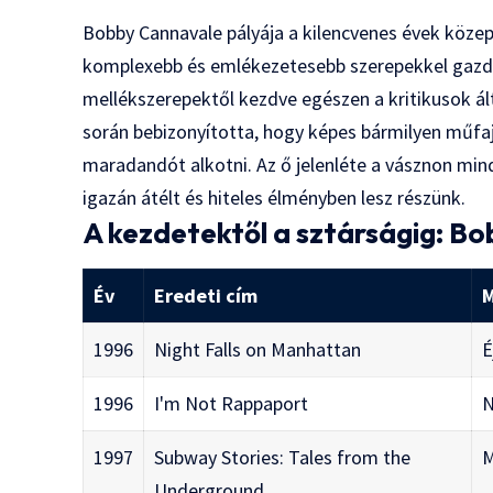
Bobby Cannavale pályája a kilencvenes évek közep
komplexebb és emlékezetesebb szerepekkel gazdag
mellékszerepektől kezdve egészen a kritikusok ált
során bebizonyította, hogy képes bármilyen műfaj
maradandót alkotni. Az ő jelenléte a vásznon mind
igazán átélt és hiteles élményben lesz részünk.
A kezdetektől a sztárságig: Bo
Év
Eredeti cím
M
1996
Night Falls on Manhattan
É
1996
I'm Not Rappaport
N
1997
Subway Stories: Tales from the
M
Underground