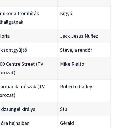
mikor a trombiták
Kígyó
lhallgatnak
loria
Jack Jesus Nuñez
 csontgyűjtő
Steve, a rendőr
00 Centre Street (TV
Mike Rialto
orozat)
armadik műszak (TV
Roberto Caffey
orozat)
 dzsungel királya
Stu
 óra hajnalban
Gérald