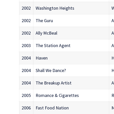
2002
Washington Heights
W
2002
The Guru
A
2002
Ally McBeal
A
2003
The Station Agent
A
2004
Haven
H
2004
Shall We Dance?
H
2004
The Breakup Artist
A
2005
Romance & Cigarettes
R
2006
Fast Food Nation
M