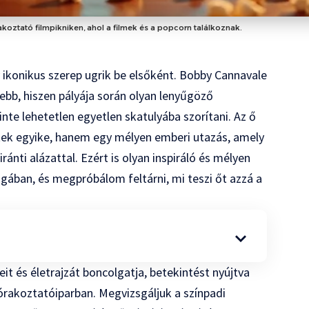
akoztató filmpikniken, ahol a filmek és a popcorn találkoznak.
 ikonikus szerep ugrik be elsőként. Bobby Cannavale
ebb, hiszen pályája során olyan lenyűgöző
nte lehetetlen egyetlen skatulyába szorítani. Az ő
etek egyike, hanem egy mélyen emberi utazás, amely
ránti alázattal. Ezért is olyan inspiráló és mélyen
ában, és megpróbálom feltárni, mi teszi őt azzá a
it és életrajzát boncolgatja, betekintést nyújtva
zórakoztatóiparban. Megvizsgáljuk a színpadi