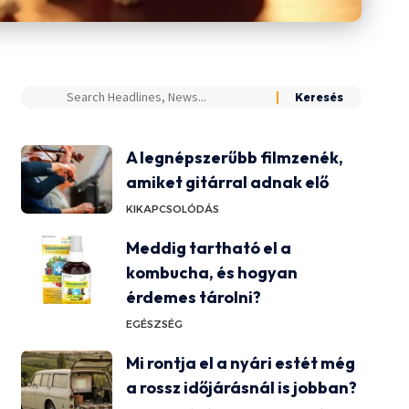
A legnépszerűbb filmzenék,
amiket gitárral adnak elő
KIKAPCSOLÓDÁS
Meddig tartható el a
kombucha, és hogyan
érdemes tárolni?
EGÉSZSÉG
Mi rontja el a nyári estét még
a rossz időjárásnál is jobban?