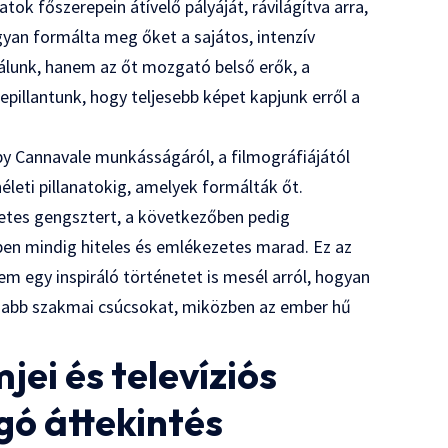
tok főszerepein átívelő pályáját, rávilágítva arra,
gyan formálta meg őket a sajátos, intenzív
álunk, hanem az őt mozgató belső erők, a
bepillantunk, hogy teljesebb képet kapjunk erről a
by Cannavale munkásságáról, a filmográfiájától
leti pillanatokig, amelyek formálták őt.
metes gengsztert, a következőben pedig
zben mindig hiteles és emlékezetes marad. Ez az
em egy inspiráló történetet is mesél arról, hogyan
gasabb szakmai csúcsokat, miközben az ember hű
ei és televíziós
gó áttekintés