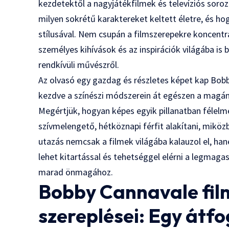
kezdetektől a nagyjátékfilmek és televíziós soroza
milyen sokrétű karaktereket keltett életre, és ho
stílusával. Nem csupán a filmszerepekre koncentr
személyes kihívások és az inspirációk világába is 
rendkívüli művészről.
Az olvasó egy gazdag és részletes képet kap Bob
kezdve a színészi módszerein át egészen a magáné
Megértjük, hogyan képes egyik pillanatban félel
szívmelengető, hétköznapi férfit alakítani, mikö
utazás nemcsak a filmek világába kalauzol el, han
lehet kitartással és tehetséggel elérni a legma
marad önmagához.
Bobby Cannavale filmj
szereplései: Egy átfo