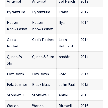
Antiviral
Antiviral
Syd March
2012
Byzantium
Byzantium
Frank
2012
Heaven
Heaven
Ilya
2014
Knows What
Knows What
God's
God's Pocket
Leon
2014
Pocket
Hubbard
Queen és
Queen & Slim
rendőr
2014
Slim
Low Down
Low Down
Cole
2014
Fekete mise
Black Mass
John Paul
2015
Stonewall
Stonewall
Annie
2015
War on
War on
Birdwell
2016