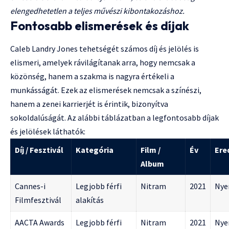
elengedhetetlen a teljes művészi kibontakozáshoz.
Fontosabb elismerések és díjak
Caleb Landry Jones tehetségét számos díj és jelölés is
elismeri, amelyek rávilágítanak arra, hogy nemcsak a
közönség, hanem a szakma is nagyra értékeli a
munkásságát. Ezek az elismerések nemcsak a színészi,
hanem a zenei karrierjét is érintik, bizonyítva
sokoldalúságát. Az alábbi táblázatban a legfontosabb díjak
és jelölések láthatók:
Díj / Fesztivál
Kategória
Film /
Év
Ere
Album
Cannes-i
Legjobb férfi
Nitram
2021
Nye
Filmfesztivál
alakítás
AACTA Awards
Legjobb férfi
Nitram
2021
Nye