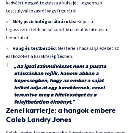
kedvéért megváltoztassa a külsejét, legyen szó
testsúlyváltozásról vagy frizuráról.
Mély pszichológiai ábrázolás:
Képes a
legösszetettebb belső konfliktusokat is hitelesen
bemutatni.
Hang és testbeszéd:
Mesterien használja ezeket az
eszközöket a karakterépítésben.
„Az igazi színművészet nem a puszta
utánzásban rejlik, hanem abban a
képességben, hogy az ember a saját
lelkét adja át egy karakternek, ezzel
teremtve meg a hitelességet és a
felejthetetlen élményt.”
Zenei karrierje: a hangok embere
Caleb Landry Jones
Caleb Landry Jones nemcsak a filmvásznon, hanem a zenei