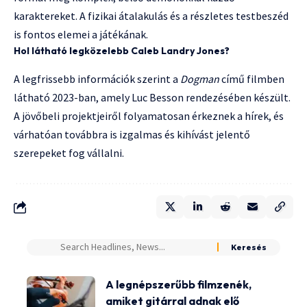
karaktereket. A fizikai átalakulás és a részletes testbeszéd
is fontos elemei a játékának.
Hol látható legközelebb Caleb Landry Jones?
A legfrissebb információk szerint a
Dogman
című filmben
látható 2023-ban, amely Luc Besson rendezésében készült.
A jövőbeli projektjeiről folyamatosan érkeznek a hírek, és
várhatóan továbbra is izgalmas és kihívást jelentő
szerepeket fog vállalni.
A legnépszerűbb filmzenék,
amiket gitárral adnak elő