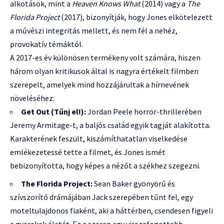
alkotások, mint a
Heaven Knows What
(2014) vagy a
The
Florida Project
(2017), bizonyítják, hogy Jones elkötelezett
a művészi integritás mellett, és nem fél a nehéz,
provokatív témáktól.
A 2017-es év különösen termékeny volt számára, hiszen
három olyan kritikusok által is nagyra értékelt filmben
szerepelt, amelyek mind hozzájárultak a hírnevének
növeléséhez:
Get Out (Tűnj el!):
Jordan Peele horror-thrillerében
Jeremy Armitage-t, a baljós család egyik tagját alakította.
Karakterének feszült, kiszámíthatatlan viselkedése
emlékezetessé tette a filmet, és Jones ismét
bebizonyította, hogy képes a nézőt a székhez szegezni.
The Florida Project:
Sean Baker gyönyörű és
szívszorító drámájában Jack szerepében tűnt fel, egy
moteltulajdonos fiaként, aki a háttérben, csendesen figyeli
a gyerekek életét. Ez a szerep egy visszafogottabb,