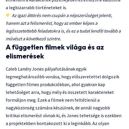
a legbizarrabb történeteket is.
Az igazi áttörés nem csupán a népszerűséget jelenti,
hanem azt a felismerést, hogy az ember képes a
legösszetettebb feladatokra is, és ez a tudat lendíti tovább a
művészt a következő szintre.
A független filmek világa és az
elismerések
Caleb Landry Jones pályafutásának egyik
legmeghatározóbb vonása, hogy előszeretettel dolgozik
független filmes produkciókban, ahol gyakran kap
lehetőséget arra, hogy mély és összetett karaktereket
formáljon meg. Ezek a filmek nem feltétlenül a
nagyközönség számára készülnek, de annál nagyobb
kritikai elismerést vívnak ki, és Jones tehetsége is ezekben
a projektekben bontakozott ki a leginkább. Az olyan