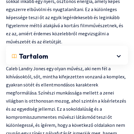
sokkal inkább egy nyers, ösztönös energia, amely képes
egyszerre elbűvölni és nyugtalanítani. Ez a különleges
képessége teszi őt az egyik legérdekesebb és leginkább
figyelemre méltó alakjává a kortárs filmművészetnek, és
ez az, amiért érdemes közelebbről megvizsgálni a
művészetét és az életútját.
Tartalom
Caleb Landry Jones egy olyan művész, aki nem fél a
kihívásoktól, sőt, mintha kifejezetten vonzaná a komplex,
gyakran sötét és ellentmondásos karakterek
megformálása. Színészi munkássága mellett a zenei
világban is otthonosan mozog, ahol szintén a kísérletezés
és az egyediség jellemzi. Ez a sokoldalúság és a
kompromisszummentes művészi látásmód teszi őt
különlegessé, és ígérem, hogy a következő oldalakon nem
csupán egy színész pályafutását ismerjük meg, hanem