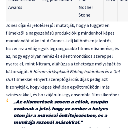
Awards
Mother
Stone
Jones díjai és jelölései jól mutatják, hogy a független
filmektől a nagyszabású produkciókig mindenhol képes
maradandót alkotni. A Cannes-i díj különösen jelentős,
hiszen ez a világ egyik legrangosabb filmes elismerése, és
az, hogy egy olyan nehéz és ellentmondásos szereppel
nyerte el, mint Nitram, aláhúzza a tehetsége mélységét és
bátorságát. A
Három óriásplakát Ebbing határában
és a
Get
Out
filmekkel elnyert szereplőgárdás díjak pedig azt
bizonyítják, hogy képes kiválóan együttműködni más
színészekkel, és hozzájárulni egy ensemble film sikeréhez.
„Az elismerések sosem a célok, csupán
azoknak a jelei, hogy az ember a helyes
úton jár a művészi önkifejezésben, és a
munkája rezonál másokkal.”