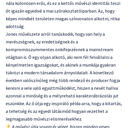
nála különösen erős, és ez a kettős művészi identitás teszi
őt igazán egyedivé a mai szórakoztatóiparban. Az, hogy
képes mindkét területen magas színvonalon alkotni, ritka
adottság.
Jones művészete arról tanúskodik, hogy van hely a
merészségnek, az eredetiségnek és a
kompromisszummentes önkifejezésnek a mainstream
világban is. Ő egy olyan alkotó, aki nem fél felvállalni a
kényelmetlen igazságokat, és akinek a munkája gyakran
tükrözi a modern társadalom árnyoldalait. A következő
években valószínűleg még több rendező és producer fogja
keresni a vele való együttműködést, hiszen a nevét hallva
azonnal a minőség és a mélyreható karakterábrázolás jut
eszünkbe. Az ő útja egy inspiráló példa arra, hogy a kitartás,
a tehetség és az egyedi látásmód hogyan vezethet a
legmagasabb művészi elismerésekhez.
A művész útja sosem ér véget, hiszen minden egyes