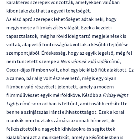
karakteres szerepek vonzották, amelyekben valóban
kibontakoztathatta egyedi tehetségét.
Az első apró szerepek lehetőséget adtak neki, hogy
megismerje a filmkészítés világát. Ezek a kezdeti
tapasztalatok, még ha rövid ideig tartó megjelenések is
voltak, alapvető fontosságúak voltak a későbbi fejlődése
szempontjából. Érdekesség, hogy az egyik legelső, még fel
nem tüntetett szerepe a
Nem vénnek való vidék
című,
Oscar-díjas filmben volt, ahol egy bicikliző fiút alakított. Ez
a cameo, bár alig volt észrevehető, mégis egy olyan
filmben való részvételt jelentett, amely a modern
filmműűvészet egyik mérföldköve. Később a
Friday Night
Lights
című sorozatban is feltűnt, ami tovább erősítette
benne a színjátszás iránti elhivatottságot. Ezek a korai
munkák nem hoztak számára azonnali hírnevet, de
felkészítették a nagyobb kihívásokra és segítettek
kialakítani azt a munkaetikát, amely a későbbiekben is