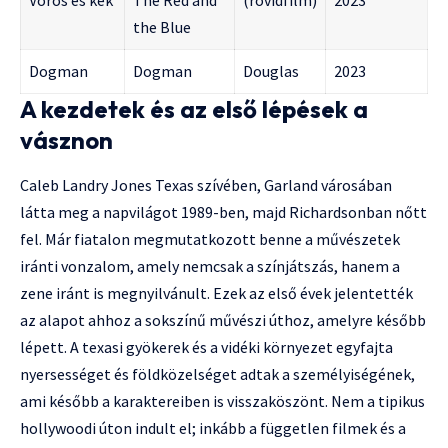
Vörös és kék
The Red and
(rövidfilm)
2023
the Blue
Dogman
Dogman
Douglas
2023
A kezdetek és az első lépések a
vásznon
Caleb Landry Jones Texas szívében, Garland városában
látta meg a napvilágot 1989-ben, majd Richardsonban nőtt
fel. Már fiatalon megmutatkozott benne a művészetek
iránti vonzalom, amely nemcsak a színjátszás, hanem a
zene iránt is megnyilvánult. Ezek az első évek jelentették
az alapot ahhoz a sokszínű művészi úthoz, amelyre később
lépett. A texasi gyökerek és a vidéki környezet egyfajta
nyersességet és földközelséget adtak a személyiségének,
ami később a karaktereiben is visszaköszönt. Nem a tipikus
hollywoodi úton indult el; inkább a független filmek és a