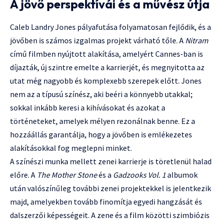
A jövő perspektívái és a művész útja
Caleb Landry Jones pályafutása folyamatosan fejlődik, és a
jövőben is számos izgalmas projekt várható tőle. A
Nitram
című filmben nyújtott alakítása, amelyért Cannes-ban is
díjazták, új szintre emelte a karrierjét, és megnyitotta az
utat még nagyobb és komplexebb szerepek előtt. Jones
nem az a típusú színész, aki beéri a könnyebb utakkal;
sokkal inkább keresi a kihívásokat és azokat a
történeteket, amelyek mélyen rezonálnak benne. Ez a
hozzáállás garantálja, hogy a jövőben is emlékezetes
alakításokkal fog meglepni minket.
A színészi munka mellett zenei karrierje is töretlenül halad
előre. A
The Mother Stone
és a
Gadzooks Vol. 1
albumok
után valószínűleg további zenei projektekkel is jelentkezik
majd, amelyekben tovább finomítja egyedi hangzását és
dalszerzői képességeit. A zene és a film közötti szimbiózis