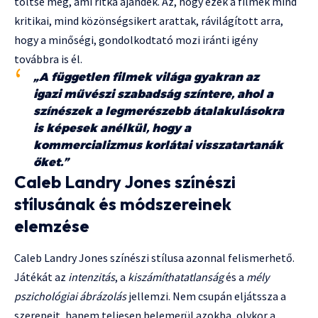
töltse meg, ami ritka ajándék. Az, hogy ezek a filmek mind
kritikai, mind közönségsikert arattak, rávilágított arra,
hogy a minőségi, gondolkodtató mozi iránti igény
továbbra is él.
„A független filmek világa gyakran az
igazi művészi szabadság színtere, ahol a
színészek a legmerészebb átalakulásokra
is képesek anélkül, hogy a
kommercializmus korlátai visszatartanák
őket.”
Caleb Landry Jones színészi
stílusának és módszereinek
elemzése
Caleb Landry Jones színészi stílusa azonnal felismerhető.
Játékát az
intenzitás
, a
kiszámíthatatlanság
és a
mély
pszichológiai ábrázolás
jellemzi. Nem csupán eljátssza a
szerepeit, hanem teljesen belemerül azokba, olykor a