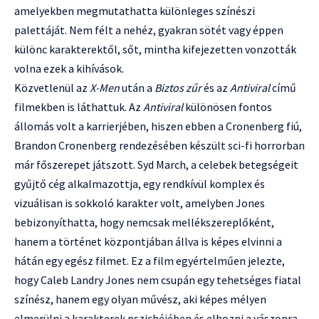
amelyekben megmutathatta különleges színészi
palettáját. Nem félt a nehéz, gyakran sötét vagy éppen
különc karakterektől, sőt, mintha kifejezetten vonzották
volna ezek a kihívások.
Közvetlenül az
X-Men
után a
Biztos zűr
és az
Antiviral
című
filmekben is láthattuk. Az
Antiviral
különösen fontos
állomás volt a karrierjében, hiszen ebben a Cronenberg fiú,
Brandon Cronenberg rendezésében készült sci-fi horrorban
már főszerepet játszott. Syd March, a celebek betegségeit
gyűjtő cég alkalmazottja, egy rendkívül komplex és
vizuálisan is sokkoló karakter volt, amelyben Jones
bebizonyíthatta, hogy nemcsak mellékszereplőként,
hanem a történet központjában állva is képes elvinni a
hátán egy egész filmet. Ez a film egyértelműen jelezte,
hogy Caleb Landry Jones nem csupán egy tehetséges fiatal
színész, hanem egy olyan művész, aki képes mélyen
elmerülni a karakterek pszichéjében és elhozni a vászonra