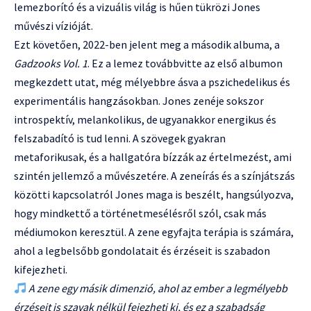
lemezborító és a vizuális világ is hűen tükrözi Jones
művészi vízióját.
Ezt követően, 2022-ben jelent meg a második albuma, a
Gadzooks Vol. 1
. Ez a lemez továbbvitte az első albumon
megkezdett utat, még mélyebbre ásva a pszichedelikus és
experimentális hangzásokban. Jones zenéje sokszor
introspektív, melankolikus, de ugyanakkor energikus és
felszabadító is tud lenni. A szövegek gyakran
metaforikusak, és a hallgatóra bízzák az értelmezést, ami
szintén jellemző a művészetére. A zeneírás és a színjátszás
közötti kapcsolatról Jones maga is beszélt, hangsúlyozva,
hogy mindkettő a történetmesélésről szól, csak más
médiumokon keresztül. A zene egyfajta terápia is számára,
ahol a legbelsőbb gondolatait és érzéseit is szabadon
kifejezheti.
A zene egy másik dimenzió, ahol az ember a legmélyebb
érzéseit is szavak nélkül fejezheti ki, és ez a szabadság