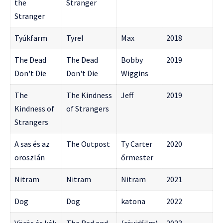
the
Stranger
Stranger
Tyúkfarm
Tyrel
Max
2018
The Dead
The Dead
Bobby
2019
Don't Die
Don't Die
Wiggins
The
The Kindness
Jeff
2019
Kindness of
of Strangers
Strangers
A sas és az
The Outpost
Ty Carter
2020
oroszlán
őrmester
Nitram
Nitram
Nitram
2021
Dog
Dog
katona
2022