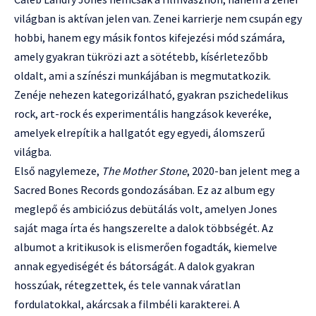
világban is aktívan jelen van. Zenei karrierje nem csupán egy
hobbi, hanem egy másik fontos kifejezési mód számára,
amely gyakran tükrözi azt a sötétebb, kísérletezőbb
oldalt, ami a színészi munkájában is megmutatkozik.
Zenéje nehezen kategorizálható, gyakran pszichedelikus
rock, art-rock és experimentális hangzások keveréke,
amelyek elrepítik a hallgatót egy egyedi, álomszerű
világba.
Első nagylemeze,
The Mother Stone
, 2020-ban jelent meg a
Sacred Bones Records gondozásában. Ez az album egy
meglepő és ambiciózus debütálás volt, amelyen Jones
saját maga írta és hangszerelte a dalok többségét. Az
albumot a kritikusok is elismerően fogadták, kiemelve
annak egyediségét és bátorságát. A dalok gyakran
hosszúak, rétegzettek, és tele vannak váratlan
fordulatokkal, akárcsak a filmbéli karakterei. A