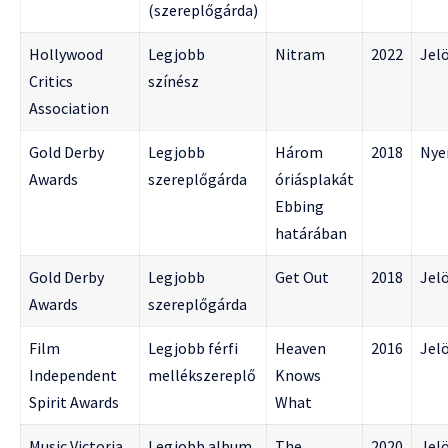
(szereplőgárda)
Hollywood
Legjobb
Nitram
2022
Jelö
Critics
színész
Association
Gold Derby
Legjobb
Három
2018
Nye
Awards
szereplőgárda
óriásplakát
Ebbing
határában
Gold Derby
Legjobb
Get Out
2018
Jelö
Awards
szereplőgárda
Film
Legjobb férfi
Heaven
2016
Jelö
Independent
mellékszereplő
Knows
Spirit Awards
What
Music Victoria
Legjobb album
The
2020
Jelö