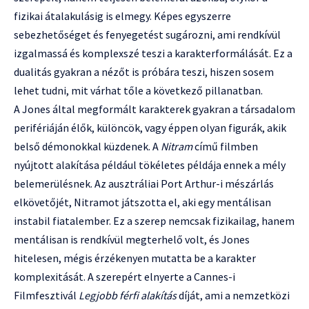
fizikai átalakulásig is elmegy. Képes egyszerre
sebezhetőséget és fenyegetést sugározni, ami rendkívül
izgalmassá és komplexszé teszi a karakterformálását. Ez a
dualitás gyakran a nézőt is próbára teszi, hiszen sosem
lehet tudni, mit várhat tőle a következő pillanatban.
A Jones által megformált karakterek gyakran a társadalom
perifériáján élők, különcök, vagy éppen olyan figurák, akik
belső démonokkal küzdenek. A
Nitram
című filmben
nyújtott alakítása például tökéletes példája ennek a mély
belemerülésnek. Az ausztráliai Port Arthur-i mészárlás
elkövetőjét, Nitramot játszotta el, aki egy mentálisan
instabil fiatalember. Ez a szerep nemcsak fizikailag, hanem
mentálisan is rendkívül megterhelő volt, és Jones
hitelesen, mégis érzékenyen mutatta be a karakter
komplexitását. A szerepért elnyerte a Cannes-i
Filmfesztivál
Legjobb férfi alakítás
díját, ami a nemzetközi