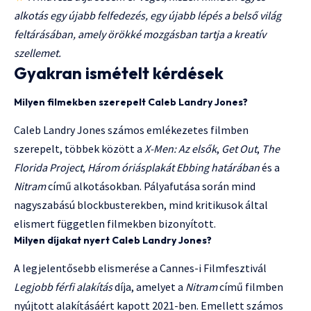
alkotás egy újabb felfedezés, egy újabb lépés a belső világ
feltárásában, amely örökké mozgásban tartja a kreatív
szellemet.
Gyakran ismételt kérdések
Milyen filmekben szerepelt Caleb Landry Jones?
Caleb Landry Jones számos emlékezetes filmben
szerepelt, többek között a
X-Men: Az elsők
,
Get Out
,
The
Florida Project
,
Három óriásplakát Ebbing határában
és a
Nitram
című alkotásokban. Pályafutása során mind
nagyszabású blockbusterekben, mind kritikusok által
elismert független filmekben bizonyított.
Milyen díjakat nyert Caleb Landry Jones?
A legjelentősebb elismerése a Cannes-i Filmfesztivál
Legjobb férfi alakítás
díja, amelyet a
Nitram
című filmben
nyújtott alakításáért kapott 2021-ben. Emellett számos