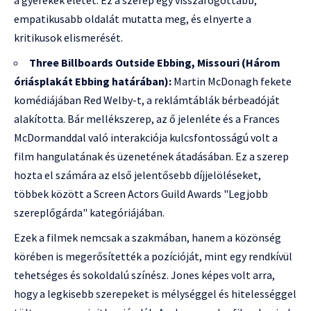
empatikusabb oldalát mutatta meg, és elnyerte a
kritikusok elismerését.
Three Billboards Outside Ebbing, Missouri (Három
óriásplakát Ebbing határában):
Martin McDonagh fekete
komédiájában Red Welby-t, a reklámtáblák bérbeadóját
alakította. Bár mellékszerep, az ő jelenléte és a Frances
McDormanddal való interakciója kulcsfontosságú volt a
film hangulatának és üzenetének átadásában. Ez a szerep
hozta el számára az első jelentősebb díjjelöléseket,
többek között a Screen Actors Guild Awards "Legjobb
szereplőgárda" kategóriájában.
Ezek a filmek nemcsak a szakmában, hanem a közönség
körében is megerősítették a pozícióját, mint egy rendkívül
tehetséges és sokoldalú színész. Jones képes volt arra,
hogy a legkisebb szerepeket is mélységgel és hitelességgel