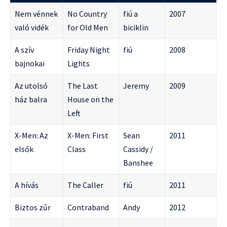
Nem vénnek
No Country
fiú a
2007
való vidék
for Old Men
biciklin
A szív
Friday Night
fiú
2008
bajnokai
Lights
Az utolsó
The Last
Jeremy
2009
ház balra
House on the
Left
X-Men: Az
X-Men: First
Sean
2011
elsők
Class
Cassidy /
Banshee
A hívás
The Caller
fiú
2011
Biztos zűr
Contraband
Andy
2012