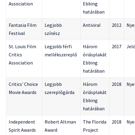
Association
Ebbing
határában
Fantasia Film
Legjobb
Antiviral
2012
Nye
Festival
színész
St. Louis Film
Legjobb férfi
Három
2017
Jelö
Critics
mellékszereplő
óriásplakát
Association
Ebbing
határában
Critics' Choice
Legjobb
Három
2018
Nye
Movie Awards
szereplőgárda
óriásplakát
Ebbing
határában
Independent
Robert Altman
The Florida
2018
Nye
Spirit Awards
Award
Project