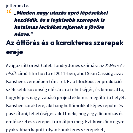
jellemezte.
„Minden nagy utazás apró lépésekkel
kezdődik, és a legkisebb szerepek is
hatalmas leckéket rejtenek a jövőre
nézve.”
Az áttörés és a karakteres szerepek
ereje
Az igazi áttörést Caleb Landry Jones számára az
X-Men: Az
elsők
című film hozta el 2011-ben, ahol Sean Cassidy, azaz
Banshee szerepében tűnt fel. Ez a blockbuster produkció
szélesebb közönség elé tárta a tehetségét, és bemutatta,
hogy képes nagyszabású projektekben is megállni a helyét.
Banshee karaktere, aki hanghullámokkal képes repülni és
pusztítani, lehetőséget adott neki, hogy egy dinamikus és
emlékezetes szerepet formáljon meg. Ezt követően egyre
gyakrabban kapott olyan karakteres szerepeket,