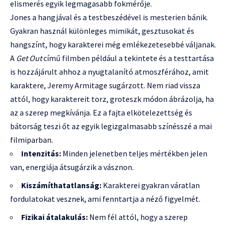
elismerés egyik legmagasabb fokmérője.
Jones a hangjával és a testbeszédével is mesterien bánik.
Gyakran használ különleges mimikát, gesztusokat és
hangszínt, hogy karakterei még emlékezetesebbé váljanak.
A
Get Out
című filmben például a tekintete és a testtartása
is hozzájárult ahhoz a nyugtalanító atmoszférához, amit
karaktere, Jeremy Armitage sugárzott. Nem riad vissza
attól, hogy karaktereit torz, groteszk módon ábrázolja, ha
az a szerep megkívánja. Ez a fajta elkötelezettség és
bátorság teszi őt az egyik legizgalmasabb színésszé a mai
filmiparban.
Intenzitás:
Minden jelenetben teljes mértékben jelen
van, energiája átsugárzik a vásznon.
Kiszámíthatatlanság:
Karakterei gyakran váratlan
fordulatokat vesznek, ami fenntartja a néző figyelmét.
Fizikai átalakulás:
Nem fél attól, hogy a szerep