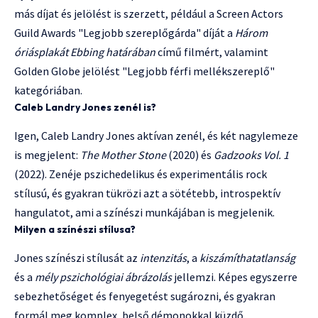
más díjat és jelölést is szerzett, például a Screen Actors
Guild Awards "Legjobb szereplőgárda" díját a
Három
óriásplakát Ebbing határában
című filmért, valamint
Golden Globe jelölést "Legjobb férfi mellékszereplő"
kategóriában.
Caleb Landry Jones zenél is?
Igen, Caleb Landry Jones aktívan zenél, és két nagylemeze
is megjelent:
The Mother Stone
(2020) és
Gadzooks Vol. 1
(2022). Zenéje pszichedelikus és experimentális rock
stílusú, és gyakran tükrözi azt a sötétebb, introspektív
hangulatot, ami a színészi munkájában is megjelenik.
Milyen a színészi stílusa?
Jones színészi stílusát az
intenzitás
, a
kiszámíthatatlanság
és a
mély pszichológiai ábrázolás
jellemzi. Képes egyszerre
sebezhetőséget és fenyegetést sugározni, és gyakran
formál meg komplex, belső démonokkal küzdő