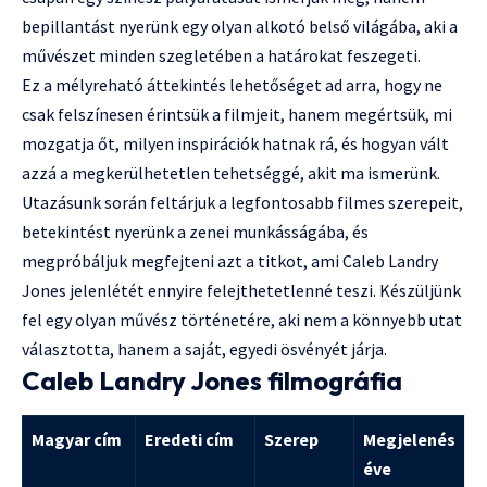
bepillantást nyerünk egy olyan alkotó belső világába, aki a
művészet minden szegletében a határokat feszegeti.
Ez a mélyreható áttekintés lehetőséget ad arra, hogy ne
csak felszínesen érintsük a filmjeit, hanem megértsük, mi
mozgatja őt, milyen inspirációk hatnak rá, és hogyan vált
azzá a megkerülhetetlen tehetséggé, akit ma ismerünk.
Utazásunk során feltárjuk a legfontosabb filmes szerepeit,
betekintést nyerünk a zenei munkásságába, és
megpróbáljuk megfejteni azt a titkot, ami Caleb Landry
Jones jelenlétét ennyire felejthetetlenné teszi. Készüljünk
fel egy olyan művész történetére, aki nem a könnyebb utat
választotta, hanem a saját, egyedi ösvényét járja.
Caleb Landry Jones filmográfia
Magyar cím
Eredeti cím
Szerep
Megjelenés
éve