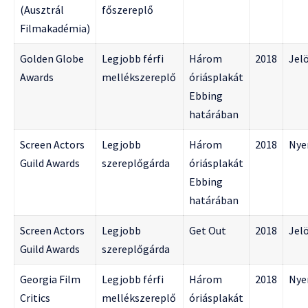
(Ausztrál
főszereplő
Filmakadémia)
Golden Globe
Legjobb férfi
Három
2018
Jelö
Awards
mellékszereplő
óriásplakát
Ebbing
határában
Screen Actors
Legjobb
Három
2018
Nye
Guild Awards
szereplőgárda
óriásplakát
Ebbing
határában
Screen Actors
Legjobb
Get Out
2018
Jelö
Guild Awards
szereplőgárda
Georgia Film
Legjobb férfi
Három
2018
Nye
Critics
mellékszereplő
óriásplakát