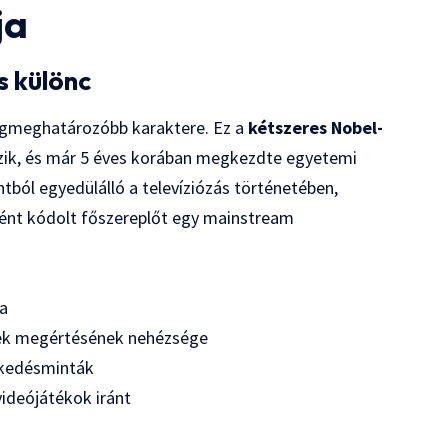
ja
s különc
egmeghatározóbb karaktere. Ez a
kétszeres Nobel-
ezik, és már 5 éves korában megkezdte egyetemi
ból egyedülálló a televíziózás történetében,
sként kódolt főszereplőt egy mainstream
ia
lmek megértésének nehézsége
lkedésminták
videójátékok iránt