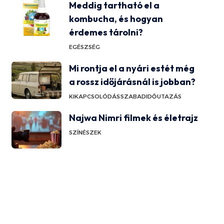
Meddig tartható el a
kombucha, és hogyan
érdemes tárolni?
EGÉSZSÉG
Mi rontja el a nyári estét még
a rossz időjárásnál is jobban?
KIKAPCSOLÓDÁS
SZABADIDŐ
UTAZÁS
Najwa Nimri filmek és életrajz
SZÍNÉSZEK