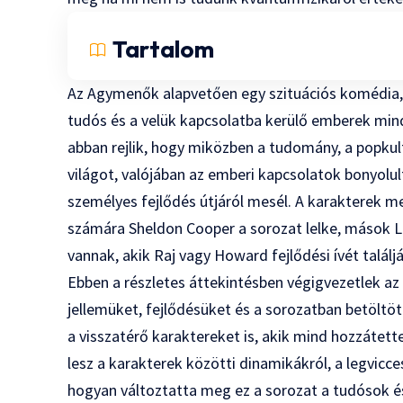
Tartalom
Az Agymenők alapvetően egy szituációs komédia, 
tudós és a velük kapcsolatba kerülő emberek min
abban rejlik, hogy miközben a tudomány, a popkul
világot, valójában az emberi kapcsolatok bonyolul
személyes fejlődés útjáról mesél. A karakterek m
számára Sheldon Cooper a sorozat lelke, mások L
vannak, akik Raj vagy Howard fejlődési ívét talál
Ebben a részletes áttekintésben végigvezetlek a
jellemüket, fejlődésüket és a sorozatban betöltö
a visszatérő karaktereket is, akik mind hozzátet
lesz a karakterek közötti dinamikákról, a legvicc
hogyan változtatta meg ez a sorozat a tudósok é