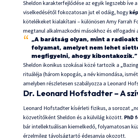
Sheldon karakterfejlődése az egyik legszebb íve a 
viselkedésétől fokozatosan jut el odáig, hogy
kép
kötelékeket kialakítani – különösen Amy Farrah F
megtanul alkalmazkodni másokhoz és elfogadni az 
„A barátság olyan, mint a radioak
folyamat, amelyet nem lehet siette
megfigyelni, ahogy kibontakozik.”
Sheldon ikonikus szokásai közé tartozik a „Bazing
rituáléja (három kopogás, a név kimondása, ismét
amelyben részletesen szabályozza a Leonard Hofs
Dr. Leonard Hofstadter – A szí
Leonard Hofstadter kísérleti fizikus, a sorozat „n
közvetítőként Sheldon és a külvilág között.
PhD f
bár intellektuálisan kiemelkedő, folyamatosan kü
érzelmileg távolságtartó édesanyja okozott.