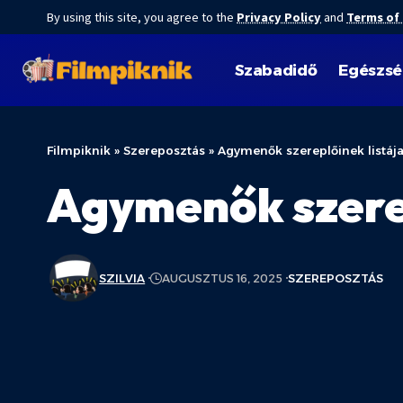
By using this site, you agree to the
Privacy Policy
and
Terms of
Szabadidő
Egészs
Filmpiknik
»
Szereposztás
»
Agymenők szereplőinek listáj
Agymenők szerep
SZILVIA
AUGUSZTUS 16, 2025
SZEREPOSZTÁS