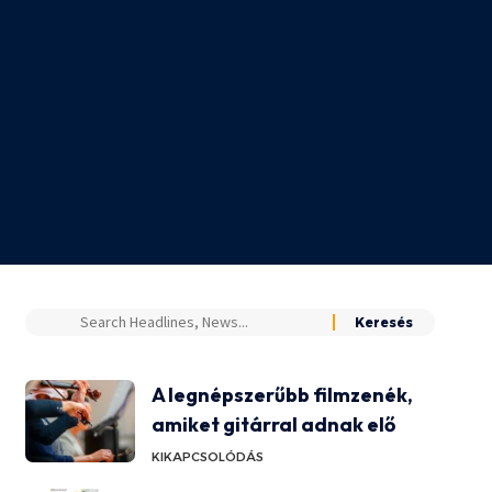
A legnépszerűbb filmzenék,
amiket gitárral adnak elő
KIKAPCSOLÓDÁS