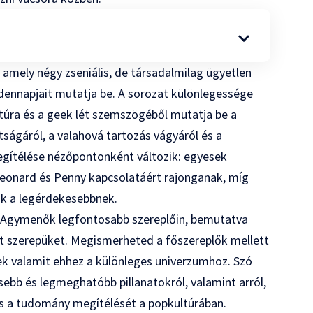
amely négy zseniális, de társadalmilag ügyetlen
dennapjait mutatja be. A sorozat különlegessége
túra és a geek lét szemszögéből mutatja be a
tságáról, a valahová tartozás vágyáról és a
egítélése nézőpontonként változik: egyesek
eonard és Penny kapcsolatáért rajonganak, míg
ják a legérdekesebbnek.
z Agymenők legfontosabb szereplőin, bemutatva
tt szerepüket. Megismerheted a főszereplők mellett
tek valamit ehhez a különleges univerzumhoz. Szó
esebb és legmeghatóbb pillanatokról, valamint arról,
s a tudomány megítélését a popkultúrában.