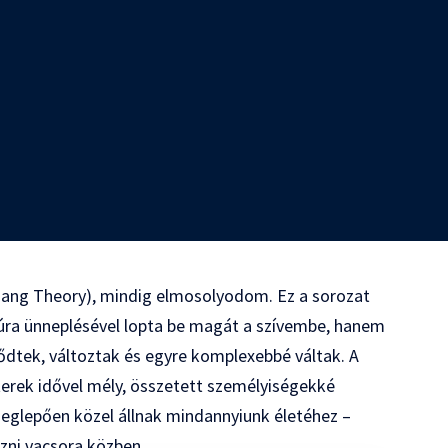
Bang Theory), mindig elmosolyodom. Ez a sorozat
ra ünneplésével lopta be magát a szívembe, hanem
lődtek, változtak és egyre komplexebbé váltak. A
erek idővel mély, összetett személyiségekké
 meglepően közel állnak mindannyiunk életéhez –
zni vacsora közben.