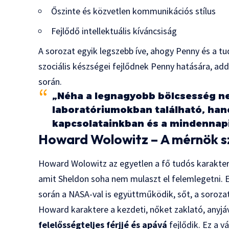
Őszinte és közvetlen kommunikációs stílus
Fejlődő intellektuális kíváncsiság
A sorozat egyik legszebb íve, ahogy Penny és a 
szociális készségei fejlődnek Penny hatására, addi
során.
„Néha a legnagyobb bölcsesség n
laboratóriumokban található, han
kapcsolatainkban és a mindennapi
Howard Wolowitz – A mérnök s
Howard Wolowitz az egyetlen a fő tudós karaktere
amit Sheldon soha nem mulaszt el felemlegetni. 
során a NASA-val is együttműködik, sőt, a sorozat 
Howard karaktere a kezdeti, nőket zaklató, anyjáv
felelősségteljes férjjé és apává
fejlődik. Ez a v