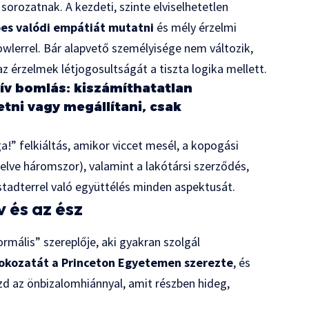
sorozatnak. A kezdeti, szinte elviselhetetlen
es valódi empátiát mutatni
és mély érzelmi
owlerrel. Bár alapvető személyisége nem változik,
érzelmek létjogosultságát a tiszta logika mellett.
tív bomlás: kiszámíthatatlan
tni vagy megállítani, csak
a!” felkiáltás, amikor viccet mesél, a kopogási
elve háromszor), valamint a lakótársi szerződés,
tadterrel való együttélés minden aspektusát.
v és az ész
ormális” szereplője, aki gyakran szolgál
okozatát a Princeton Egyetemen szerezte
, és
zd az önbizalomhiánnyal, amit részben hideg,