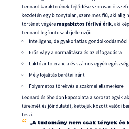
Leonard karakterének fejlődése szorosan összefo
kezdetén egy bizonytalan, szerelmes fiú, aki alig 
történet végére
magabiztos férfivá érik
, aki ké
Leonard legfontosabb jellemzői:
Intelligens, de gyakorlatias gondolkodásmód
Erős vágy a normalitásra és az elfogadásra
Laktózintolerancia és számos egyéb egészsé
Mély lojalitás barátai iránt
Folyamatos törekvés a szakmai elismerésre
Leonard és Sheldon kapcsolata a sorozat egyik al
türelmét és jóindulatát, kettejük között valódi b
teszi.
„A tudomány nem csak tények és k