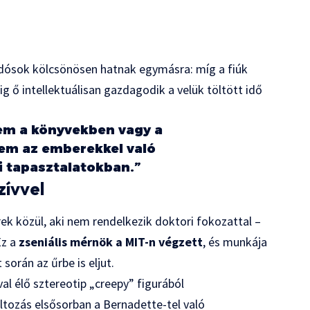
tudósok kölcsönösen hatnak egymásra: míg a fiúk
g ő intellektuálisan gazdagodik a velük töltött idő
em a könyvekben vagy a
em az emberekkel való
 tapasztalatokban.”
zívvel
k közül, aki nem rendelkezik doktori fokozattal –
Ez a
zseniális mérnök a MIT-n végzett
, és munkája
során az űrbe is eljut.
al élő sztereotip „creepy” figurából
áltozás elsősorban a Bernadette-tel való