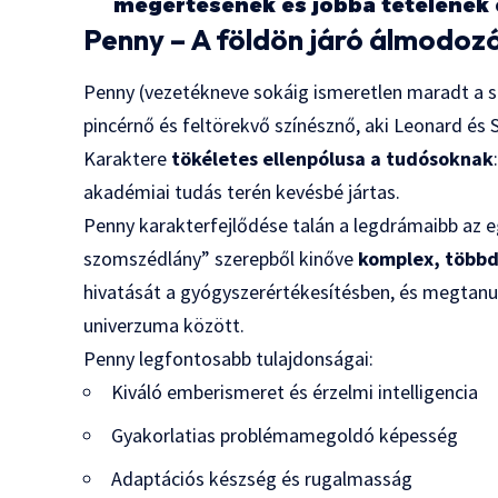
megértésének és jobbá tételének e
Penny – A földön járó álmodoz
Penny (vezetékneve sokáig ismeretlen maradt a s
pincérnő és feltörekvő színésznő, aki Leonard és
Karaktere
tökéletes ellenpólusa a tudósoknak
akadémiai tudás terén kevésbé jártas.
Penny karakterfejlődése talán a legdrámaibb az e
szomszédlány” szerepből kinőve
komplex, többd
hivatását a gyógyszerértékesítésben, és megtanul
univerzuma között.
Penny legfontosabb tulajdonságai:
Kiváló emberismeret és érzelmi intelligencia
Gyakorlatias problémamegoldó képesség
Adaptációs készség és rugalmasság