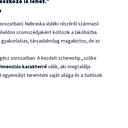
szköze is lehet.”
ó
orozatban) Nebraska vidéki részéről származó
 Sheldon szomszédjaként költözik a lakóházba.
: gyakorlatias, társadalmilag magabiztos, de az
gész sorozatban. A kezdeti sztereotip „szőke
imenziós karakterré
válik, aki megtalálja
 egyensúlyt teremteni saját világa és a tudósok