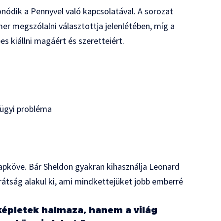
nódik a Pennyvel való kapcsolatával. A sorozat
mer megszólalni választottja jelenlétében, míg a
pes kiállni magáért és szeretteiért.
gügyi probléma
apköve. Bár Sheldon gyakran kihasználja Leonard
arátság alakul ki, ami mindkettejüket jobb emberré
épletek halmaza, hanem a világ