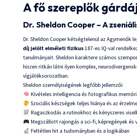
A fő szereplők gárdá
Dr. Sheldon Cooper – A zseniáli
Dr. Sheldon Cooper kétségtelenül az Agymenők l
díj jelölt elméleti fizikus
187-es IQ-val rendelk
tanulmányait. Sheldon karaktere számos szempont
hiszen ritkán látni ilyen komplex, neurodivergen
vígjátéksorozatban.
Sheldon személyiségének legfőbb jellemzői:
Kivételes intelligencia és fotografikus memór
Szociális készségek teljes hiánya és az érze
Ragaszkodás a rutinokhoz és kényszeres vise
Megszállott rajongás a sci-fi, képregények és 
Feltétlen hit a tudományban és a logikában