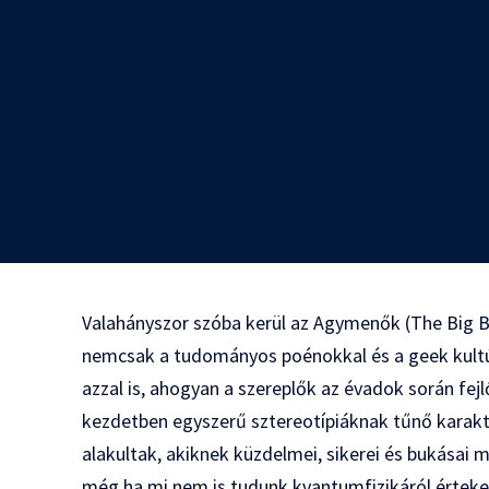
Valahányszor szóba kerül az Agymenők (The Big 
nemcsak a tudományos poénokkal és a geek kultú
azzal is, ahogyan a szereplők az évadok során fej
kezdetben egyszerű sztereotípiáknak tűnő karakt
alakultak, akiknek küzdelmei, sikerei és bukásai
még ha mi nem is tudunk kvantumfizikáról érteke