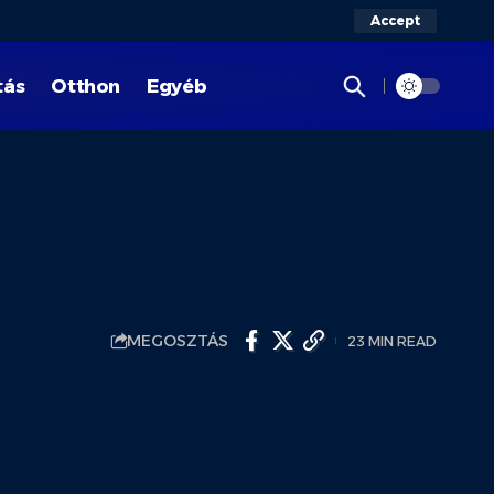
Accept
tás
Otthon
Egyéb
MEGOSZTÁS
23 MIN READ