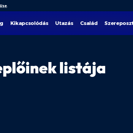
 Use
.
ég
Kikapcsolódás
Utazás
Család
Szereposz
a
lőinek listája