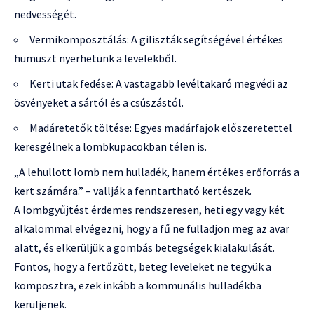
nedvességét.
Vermikomposztálás: A giliszták segítségével értékes
humuszt nyerhetünk a levelekből.
Kerti utak fedése: A vastagabb levéltakaró megvédi az
ösvényeket a sártól és a csúszástól.
Madáretetők töltése: Egyes madárfajok előszeretettel
keresgélnek a lombkupacokban télen is.
„A lehullott lomb nem hulladék, hanem értékes erőforrás a
kert számára.” – vallják a fenntartható kertészek.
A lombgyűjtést érdemes rendszeresen, heti egy vagy két
alkalommal elvégezni, hogy a fű ne fulladjon meg az avar
alatt, és elkerüljük a gombás betegségek kialakulását.
Fontos, hogy a fertőzött, beteg leveleket ne tegyük a
komposztra, ezek inkább a kommunális hulladékba
kerüljenek.