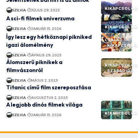
KIKAPCSOLÓD
SZILVIA
JÚLIUS 29, 2025
A sci-fi filmek univerzuma
KIKAPCSOLÓD
SZILVIA
JANUÁR 15, 2026
Így lesz egy hétköznapi pikniked
CSALÁD
igazi álomélmény
KIKAPCSOLÓ
SZILVIA
ÁPRILIS 29, 2025
Álomszerű piknikek a
KIKAPCSOLÓD
filmvászonról
SZABADIDŐ
SZILVIA
MÁJUS 2, 2025
Titanic című film szereposztása
SZILVIA
AUGUSZTUS 2, 2025
A legjobb dínós filmek világa
KIKAPCSOLÓD
SZILVIA
JANUÁR 15, 2026