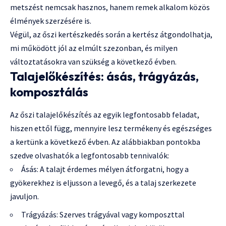
metszést nemcsak hasznos, hanem remek alkalom közös
élmények szerzésére is.
Végül, az őszi kertészkedés során a kertész átgondolhatja,
mi működött jól az elmúlt szezonban, és milyen
változtatásokra van szükség a következő évben.
Talajelőkészítés: ásás, trágyázás,
komposztálás
Az őszi talajelőkészítés az egyik legfontosabb feladat,
hiszen ettől függ, mennyire lesz termékeny és egészséges
a kertünk a következő évben. Az alábbiakban pontokba
szedve olvashatók a legfontosabb tennivalók:
Ásás: A talajt érdemes mélyen átforgatni, hogy a
gyökerekhez is eljusson a levegő, és a talaj szerkezete
javuljon.
Trágyázás: Szerves trágyával vagy komposzttal