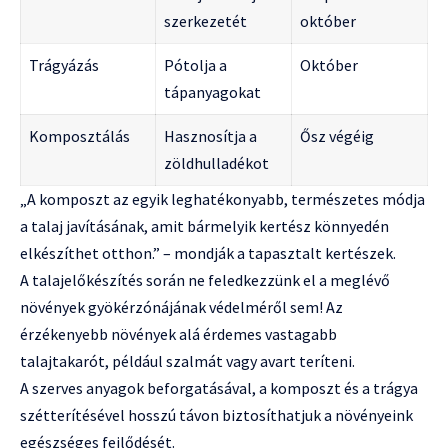
szerkezetét
október
Trágyázás
Pótolja a
Október
tápanyagokat
Komposztálás
Hasznosítja a
Ősz végéig
zöldhulladékot
„A komposzt az egyik leghatékonyabb, természetes módja
a talaj javításának, amit bármelyik kertész könnyedén
elkészíthet otthon.” – mondják a tapasztalt kertészek.
A talajelőkészítés során ne feledkezzünk el a meglévő
növények gyökérzónájának védelméről sem! Az
érzékenyebb növények alá érdemes vastagabb
talajtakarót, például szalmát vagy avart teríteni.
A szerves anyagok beforgatásával, a komposzt és a trágya
szétterítésével hosszú távon biztosíthatjuk a növényeink
egészséges fejlődését.