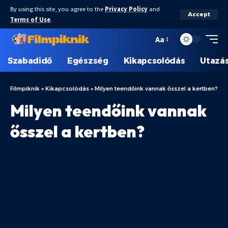
By using this site, you agree to the
Privacy Policy
and
Accept
Terms of Use
.
Aa
Szabadidő
Egészség
Kikapcsolódás
Utazá
Filmpiknik
»
Kikapcsolódás
»
Milyen teendőink vannak ősszel a kertben?
Milyen teendőink vannak
ősszel a kertben?