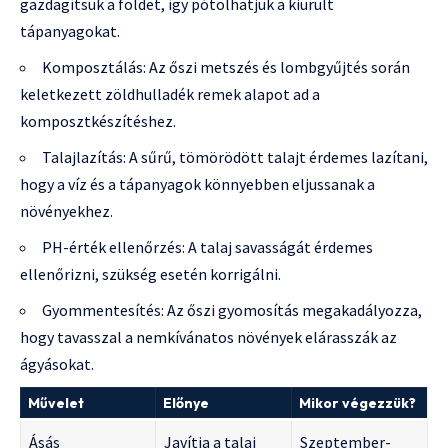
gazdagítsuk a földet, így pótolhatjuk a kiürült
tápanyagokat.
Komposztálás: Az őszi metszés és lombgyűjtés során
keletkezett zöldhulladék remek alapot ad a
komposztkészítéshez.
Talajlazítás: A sűrű, tömörödött talajt érdemes lazítani,
hogy a víz és a tápanyagok könnyebben eljussanak a
növényekhez.
PH-érték ellenőrzés: A talaj savasságát érdemes
ellenőrizni, szükség esetén korrigálni.
Gyommentesítés: Az őszi gyomosítás megakadályozza,
hogy tavasszal a nemkívánatos növények elárasszák az
ágyásokat.
Művelet
Előnye
Mikor végezzük?
Ásás
Javítja a talaj
Szeptember-