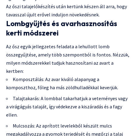
Az őszi talajelőkészítés után kertünk készen áll arra, hogy
tavasszal újult erővel induljon növekedésnek.
Lombgyűjtés és avarhasznosítás
kerti módszerei
Az ősz egyik jellegzetes feladata a lehullott lomb
összegyűjtése, amely több szempontból is fontos. Nézzük,
milyen módszerekkel tudjuk hasznosítani az avart a
kertben:
Komposztálás: Az avar kiváló alapanyag a
komposzthoz, főleg ha más zöldhulladékkal keverjük.
Talajtakarás: A lombbal takarhatjuk a veteményes vagy
a virágágyás talaját, így védekezve a kiszáradás és a fagy
ellen.
Mulcsozás: Az aprított levelekből készült mulcs
megakadályozza a gyomok terjedését és megőrzi a talaj