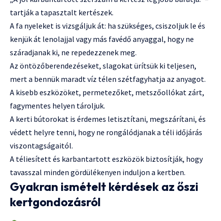
tartják a tapasztalt kertészek.
A fa nyeleket is vizsgáljuk át: ha szükséges, csiszoljuk le és
kenjük át lenolajjal vagy más favédő anyaggal, hogy ne
száradjanak ki, ne repedezzenek meg.
Az öntözőberendezéseket, slagokat ürítsük ki teljesen,
mert a bennük maradt víz télen szétfagyhatja az anyagot.
A kisebb eszközöket, permetezőket, metszőollókat zárt,
fagymentes helyen tároljuk.
A kerti bútorokat is érdemes letisztítani, megszárítani, és
védett helyre tenni, hogy ne rongálódjanak a téli időjárás
viszontagságaitól.
A téliesített és karbantartott eszközök biztosítják, hogy
tavasszal minden gördülékenyen induljon a kertben.
Gyakran ismételt kérdések az őszi
kertgondozásról