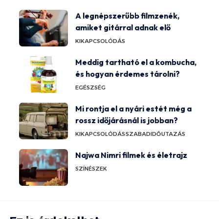
A legnépszerűbb filmzenék,
amiket gitárral adnak elő
KIKAPCSOLÓDÁS
Meddig tartható el a kombucha,
és hogyan érdemes tárolni?
EGÉSZSÉG
Mi rontja el a nyári estét még a
rossz időjárásnál is jobban?
KIKAPCSOLÓDÁS
SZABADIDŐ
UTAZÁS
Najwa Nimri filmek és életrajz
SZÍNÉSZEK