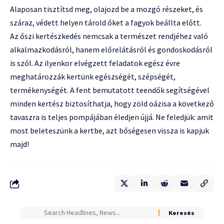
Alaposan tisztítsd meg, olajozd be a mozgó részeket, és
száraz, védett helyen tárold őket a fagyok beállta előtt.
Az őszi kertészkedés nemcsak a természet rendjéhez való
alkalmazkodásról, hanem előrelátásról és gondoskodásról
is szól. Az ilyenkor elvégzett feladatok egész évre
meghatározzák kertünk egészségét, szépségét,
termékenységét. A fent bemutatott teendők segítségével
minden kertész biztosíthatja, hogy zöld oázisa a következő
tavaszra is teljes pompájában éledjen újjá. Ne feledjük: amit
most beleteszünk a kertbe, azt bőségesen vissza is kapjuk
majd!