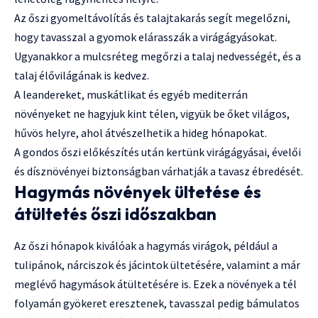
Az őszi gyomeltávolítás és talajtakarás segít megelőzni,
hogy tavasszal a gyomok elárasszák a virágágyásokat.
Ugyanakkor a mulcsréteg megőrzi a talaj nedvességét, és a
talaj élővilágának is kedvez.
A leandereket, muskátlikat és egyéb mediterrán
növényeket ne hagyjuk kint télen, vigyük be őket világos,
hűvös helyre, ahol átvészelhetik a hideg hónapokat.
A gondos őszi előkészítés után kertünk virágágyásai, évelői
és dísznövényei biztonságban várhatják a tavasz ébredését.
Hagymás növények ültetése és
átültetés őszi időszakban
Az őszi hónapok kiválóak a hagymás virágok, például a
tulipánok, nárciszok és jácintok ültetésére, valamint a már
meglévő hagymások átültetésére is. Ezek a növények a tél
folyamán gyökeret eresztenek, tavasszal pedig bámulatos