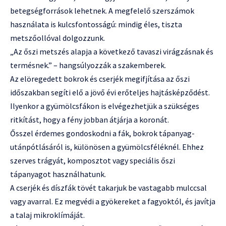
betegségforrások lehetnek. A megfelelő szerszámok
használata is kulcsfontosságú: mindig éles, tiszta
metszőollóval dolgozzunk.
„Az őszi metszés alapja a következő tavaszi virágzásnak és
termésnek.” – hangsúlyozzák a szakemberek.
Az elöregedett bokrok és cserjék megifjítása az őszi
időszakban segíti elő a jövő évi erőteljes hajtásképződést.
Ilyenkor a gyümölcsfákon is elvégezhetjük a szükséges
ritkítást, hogy a fény jobban átjárja a koronát.
Ősszel érdemes gondoskodni a fák, bokrok tápanyag-
utánpótlásáról is, különösen a gyümölcsféléknél. Ehhez
szerves trágyát, komposztot vagy speciális őszi
tápanyagot használhatunk.
A cserjék és díszfák tövét takarjuk be vastagabb mulccsal
vagy avarral. Ez megvédi a gyökereket a fagyoktól, és javítja
a talaj mikroklímáját.