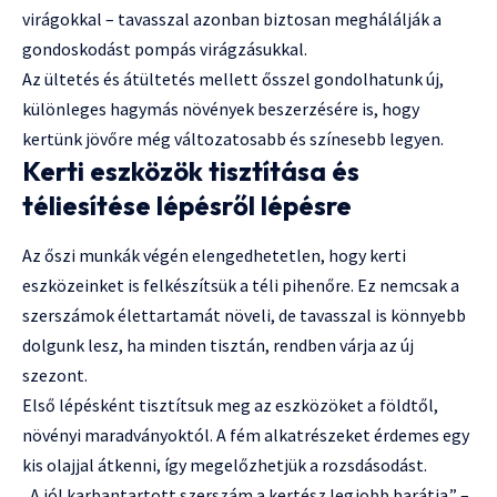
virágokkal – tavasszal azonban biztosan meghálálják a
gondoskodást pompás virágzásukkal.
Az ültetés és átültetés mellett ősszel gondolhatunk új,
különleges hagymás növények beszerzésére is, hogy
kertünk jövőre még változatosabb és színesebb legyen.
Kerti eszközök tisztítása és
téliesítése lépésről lépésre
Az őszi munkák végén elengedhetetlen, hogy kerti
eszközeinket is felkészítsük a téli pihenőre. Ez nemcsak a
szerszámok élettartamát növeli, de tavasszal is könnyebb
dolgunk lesz, ha minden tisztán, rendben várja az új
szezont.
Első lépésként tisztítsuk meg az eszközöket a földtől,
növényi maradványoktól. A fém alkatrészeket érdemes egy
kis olajjal átkenni, így megelőzhetjük a rozsdásodást.
„A jól karbantartott szerszám a kertész legjobb barátja.” –