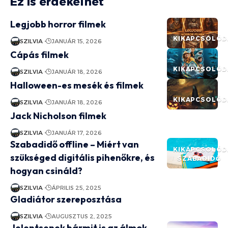
Ez is érdekelhet
Legjobb horror filmek
KIKAPCSOLÓD
SZILVIA
JANUÁR 15, 2026
Cápás filmek
KIKAPCSOLÓD
SZILVIA
JANUÁR 18, 2026
Halloween-es mesék és filmek
KIKAPCSOLÓD
SZILVIA
JANUÁR 18, 2026
Jack Nicholson filmek
SZILVIA
JANUÁR 17, 2026
Szabadidő offline – Miért van
KIKAPCSOLÓD
szükséged digitális pihenőkre, és
SZABADIDŐ
hogyan csináld?
SZILVIA
ÁPRILIS 25, 2025
Gladiátor szereposztása
SZILVIA
AUGUSZTUS 2, 2025
Jelentsenek bármit is az álmok