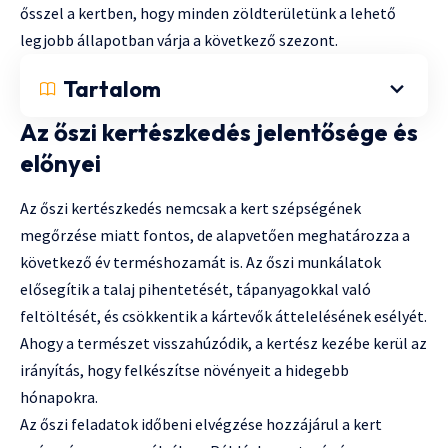
ősszel a kertben, hogy minden zöldterületünk a lehető
legjobb állapotban várja a következő szezont.
Tartalom
Az őszi kertészkedés jelentősége és
előnyei
Az őszi kertészkedés nemcsak a kert szépségének
megőrzése miatt fontos, de alapvetően meghatározza a
következő év terméshozamát is. Az őszi munkálatok
elősegítik a talaj pihentetését, tápanyagokkal való
feltöltését, és csökkentik a kártevők áttelelésének esélyét.
Ahogy a természet visszahúzódik, a kertész kezébe kerül az
irányítás, hogy felkészítse növényeit a hidegebb
hónapokra.
Az
őszi feladatok időbeni elvégzése
hozzájárul a kert