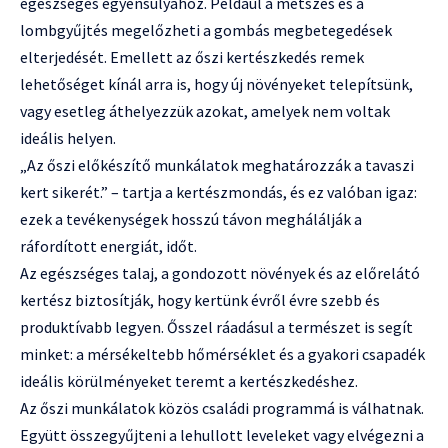
egészséges egyensúlyához. Például a metszés és a
lombgyűjtés megelőzheti a gombás megbetegedések
elterjedését. Emellett az őszi kertészkedés remek
lehetőséget kínál arra is, hogy új növényeket telepítsünk,
vagy esetleg áthelyezzük azokat, amelyek nem voltak
ideális helyen.
„Az őszi előkészítő munkálatok meghatározzák a tavaszi
kert sikerét.” – tartja a kertészmondás, és ez valóban igaz:
ezek a tevékenységek hosszú távon meghálálják a
ráfordított energiát, időt.
Az egészséges talaj, a gondozott növények és az előrelátó
kertész biztosítják, hogy kertünk évről évre szebb és
produktívabb legyen. Ősszel ráadásul a természet is segít
minket: a mérsékeltebb hőmérséklet és a gyakori csapadék
ideális körülményeket teremt a kertészkedéshez.
Az őszi munkálatok közös családi programmá is válhatnak.
Együtt összegyűjteni a lehullott leveleket vagy elvégezni a