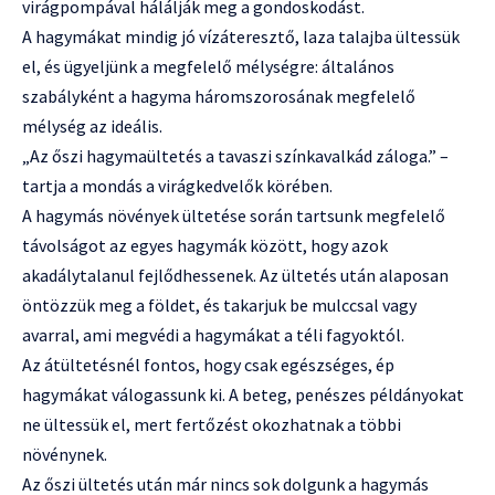
virágpompával hálálják meg a gondoskodást.
A hagymákat mindig jó vízáteresztő, laza talajba ültessük
el, és ügyeljünk a megfelelő mélységre: általános
szabályként a hagyma háromszorosának megfelelő
mélység az ideális.
„Az őszi hagymaültetés a tavaszi színkavalkád záloga.” –
tartja a mondás a virágkedvelők körében.
A hagymás növények ültetése során tartsunk megfelelő
távolságot az egyes hagymák között, hogy azok
akadálytalanul fejlődhessenek. Az ültetés után alaposan
öntözzük meg a földet, és takarjuk be mulccsal vagy
avarral, ami megvédi a hagymákat a téli fagyoktól.
Az átültetésnél fontos, hogy csak egészséges, ép
hagymákat válogassunk ki. A beteg, penészes példányokat
ne ültessük el, mert fertőzést okozhatnak a többi
növénynek.
Az őszi ültetés után már nincs sok dolgunk a hagymás