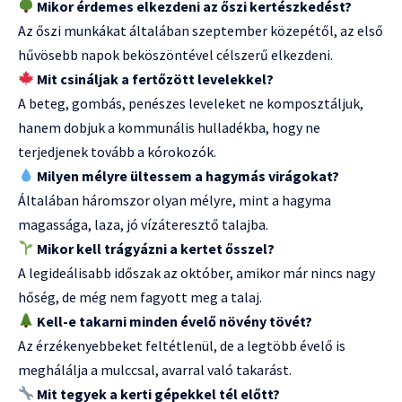
Mikor érdemes elkezdeni az őszi kertészkedést?
Az őszi munkákat általában szeptember közepétől, az első
hűvösebb napok beköszöntével célszerű elkezdeni.
Mit csináljak a fertőzött levelekkel?
A beteg, gombás, penészes leveleket ne komposztáljuk,
hanem dobjuk a kommunális hulladékba, hogy ne
terjedjenek tovább a kórokozók.
Milyen mélyre ültessem a hagymás virágokat?
Általában háromszor olyan mélyre, mint a hagyma
magassága, laza, jó vízáteresztő talajba.
Mikor kell trágyázni a kertet ősszel?
A legideálisabb időszak az október, amikor már nincs nagy
hőség, de még nem fagyott meg a talaj.
Kell-e takarni minden évelő növény tövét?
Az érzékenyebbeket feltétlenül, de a legtöbb évelő is
meghálálja a mulccsal, avarral való takarást.
Mit tegyek a kerti gépekkel tél előtt?