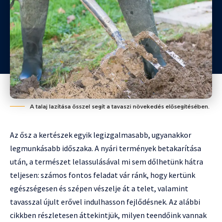
A talaj lazítása ősszel segít a tavaszi növekedés elősegítésében.
Az ősz a kertészek egyik legizgalmasabb, ugyanakkor
legmunkásabb időszaka. A nyári termények betakarítása
után, a természet lelassulásával mi sem dőlhetünk hátra
teljesen: számos fontos feladat vár ránk, hogy kertünk
egészségesen és szépen vészelje át a telet, valamint
tavasszal újult erővel indulhasson fejlődésnek. Az alábbi
cikkben részletesen áttekintjük, milyen teendőink vannak