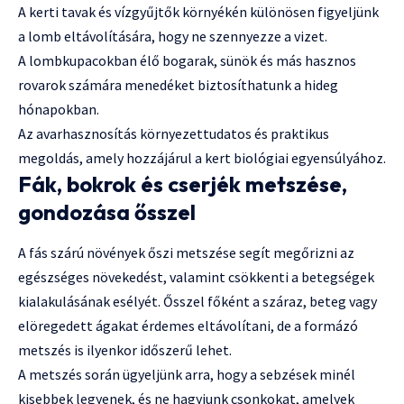
A kerti tavak és vízgyűjtők környékén különösen figyeljünk
a lomb eltávolítására, hogy ne szennyezze a vizet.
A lombkupacokban élő bogarak, sünök és más hasznos
rovarok számára menedéket biztosíthatunk a hideg
hónapokban.
Az avarhasznosítás környezettudatos és praktikus
megoldás, amely hozzájárul a kert biológiai egyensúlyához.
Fák, bokrok és cserjék metszése,
gondozása ősszel
A fás szárú növények őszi metszése segít megőrizni az
egészséges növekedést, valamint csökkenti a betegségek
kialakulásának esélyét. Ősszel főként a száraz, beteg vagy
elöregedett ágakat érdemes eltávolítani, de a formázó
metszés is ilyenkor időszerű lehet.
A metszés során ügyeljünk arra, hogy a sebzések minél
kisebbek legyenek, és ne hagyjunk csonkokat, amelyek