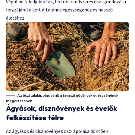
Végül ne feledjük: a fák, bokrok rendszeres őszi gondozása
hozzájárul a kert általános egészségéhez és hosszú
életéhez.
Az őszi talajápolás segít a tavaszi növények egészségének
megőrzésében.
Ágyások, dísznövények és évelők
felkészítése télre
Az ágyások és dísznövények őszi ápolása döntően