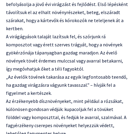
befolyásolja a jövő évi virágzást és fejlődést. Első lépésként
távolítsuk el az elhalt növényrészeket, beteg, elszáradt
szárakat, hogy a kártevők és kórokozók ne teleljenek át a
kertben.
A virágágyások talaját lazítsuk fel, és szórjunk rá
komposztot vagy érett szerves trágyát, hogy a növények
gyökérzónája tápanyagban gazdag maradjon. Az évelő
növények tövét érdemes mulccsal vagy avarral betakarni,
így megóvhatjuk őket a téli fagyoktól.
„Az évelők tövének takarása az egyik legfontosabb teendő,
ha gazdag virágzásra vágyunk tavasszal.” – hívják fel a
figyelmet a kertészek.
Az érzékenyebb dísznövényeket, mint például a rózsákat,
különösen gondosan védjük: kupacoljuk fel a tövüket
földdel vagy komposzttal, és fedjük le avarral, szalmával. A
fagyérzékeny cserepes növényeket helyezzük védett,
lehetőleg fagymentes helyre.