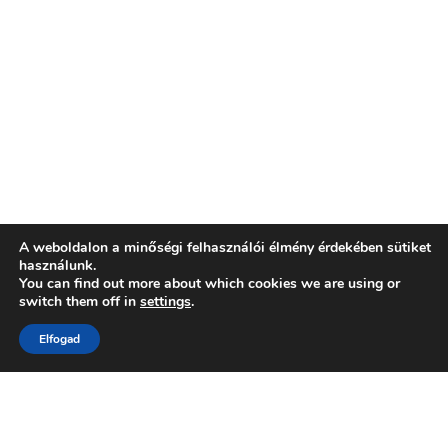
A weboldalon a minőségi felhasználói élmény érdekében sütiket
használunk.
You can find out more about which cookies we are using or
switch them off in
settings
.
Szabadidő
Egészség
Kikapcsolódás
Utazás
Család
Szereposztás
Otthon
Egyéb
Elfogad