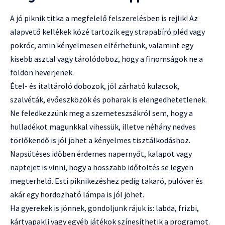
A jó piknik titka a megfelelő felszerelésben is rejlik! Az
alapvető kellékek közé tartozik egy strapabíró pléd vagy
pokróc, amin kényelmesen elférhetünk, valamint egy
kisebb asztal vagy tárolódoboz, hogy a finomságok ne a
földön heverjenek.
Étel- és italtároló dobozok, jól zárható kulacsok,
szalvéták, evőeszközök és poharak is elengedhetetlenek.
Ne feledkezzünk meg a szemeteszsákról sem, hogy a
hulladékot magunkkal vihessük, illetve néhány nedves
törlőkendő is jól jöhet a kényelmes tisztálkodáshoz.
Napsütéses időben érdemes napernyőt, kalapot vagy
naptejet is vinni, hogy a hosszabb időtöltés se legyen
megterhelő. Esti piknikezéshez pedig takaró, pulóver és
akár egy hordozható lámpa is jól jöhet.
Ha gyerekek is jönnek, gondoljunk rájuk is: labda, frizbi,
kártyapakli vagy egyéb játékok színesíthetik a programot.