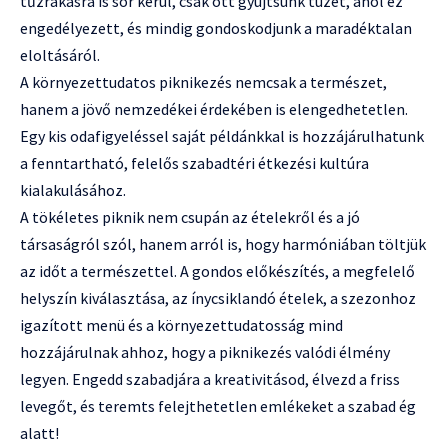
tűzrakásra is sor kerül, csak ott gyújtsunk tüzet, ahol ez
engedélyezett, és mindig gondoskodjunk a maradéktalan
eloltásáról.
A környezettudatos piknikezés nemcsak a természet,
hanem a jövő nemzedékei érdekében is elengedhetetlen.
Egy kis odafigyeléssel saját példánkkal is hozzájárulhatunk
a fenntartható, felelős szabadtéri étkezési kultúra
kialakulásához.
A tökéletes piknik nem csupán az ételekről és a jó
társaságról szól, hanem arról is, hogy harmóniában töltjük
az időt a természettel. A gondos előkészítés, a megfelelő
helyszín kiválasztása, az ínycsiklandó ételek, a szezonhoz
igazított menü és a környezettudatosság mind
hozzájárulnak ahhoz, hogy a piknikezés valódi élmény
legyen. Engedd szabadjára a kreativitásod, élvezd a friss
levegőt, és teremts felejthetetlen emlékeket a szabad ég
alatt!