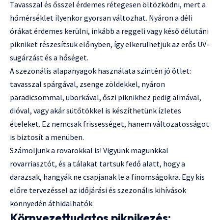
Tavasszal és ősszel érdemes rétegesen öltözködni, mert a
hőmérséklet ilyenkor gyorsan változhat. Nyáron a déli
órákat érdemes kerülni, inkább a reggeli vagy késő délutáni
pikniket részesítsük előnyben, így elkerülhetjük az erős UV-
sugárzást és a hőséget.
A szezonális alapanyagok használata szintén jó ötlet:
tavasszal spárgával, zsenge zöldekkel, nyáron
paradicsommal, uborkával, őszi piknikhez pedig almával,
dióval, vagy akár sütőtökkel is készíthetünk ízletes
ételeket. Ez nemcsak frissességet, hanem változatosságot
is biztosít a menüben.
Számoljunk a rovarokkal is! Vigyünk magunkkal
rovarriasztót, és a tálakat tartsuk fedő alatt, hogy a
darazsak, hangyák ne csapjanak le a finomságokra. Egy kis
előre tervezéssel az időjárási és szezonális kihívások
könnyedén áthidalhatók.
Környezettudatos piknikezés: