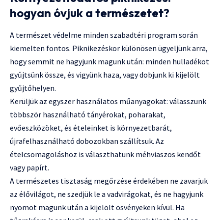
hogyan óvjuk a természetet?
A természet védelme minden szabadtéri program során
kiemelten fontos. Piknikezéskor különösen ügyeljünk arra,
hogy semmit ne hagyjunk magunk után: minden hulladékot
gyűjtsünk össze, és vigyünk haza, vagy dobjunk ki kijelölt
gyűjtőhelyen.
Kerüljük az egyszer használatos műanyagokat: válasszunk
többször használható tányérokat, poharakat,
evőeszközöket, és ételeinket is környezetbarát,
újrafelhasználható dobozokban szállítsuk. Az
ételcsomagoláshoz is választhatunk méhviaszos kendőt
vagy papírt.
A természetes tisztaság megőrzése érdekében ne zavarjuk
az élővilágot, ne szedjük le a vadvirágokat, és ne hagyjunk
nyomot magunk után a kijelölt ösvényeken kívül. Ha