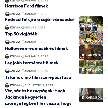
SZILVIA
JANUÁR 16, 2026
Harrison Ford filmek
SZILVIA
JANUÁR 18, 2026
Fedezd fel újra a saját városodat
KIKAPCSOLÓD
SZILVIA
MÁJUS 2, 2025
Top 50 vígjáték
KIKAPCSOLÓD
SZILVIA
JANUÁR 18, 2026
Halloween-es mesék és filmek
KIKAPCSOLÓD
SZILVIA
JANUÁR 18, 2026
Legjobb természet filmek
KIKAPCSOLÓD
SZILVIA
JANUÁR 15, 2026
Titanic című film szereposztása
SZILVIA
AUGUSZTUS 2, 2025
Vér, sár és hazugságok: Hugh
Jackman kegyetlen
KIKAPCSOLÓD
szörnyetegként tér vissza, hogy