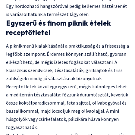
Egy hordozható hangszóróval pedig kellemes háttérzenét
is varázsolhatunk a természet lágy ölén.
Egyszerű és finom piknik ételek
receptötletei
A piknikmenü kialakításánál a praktikusság és a frissesség a
legfőbb szempont. Érdemes könnyen szállítható, gyorsan
elkészíthető, de mégis ízletes fogásokat választani. A
klasszikus szendvicsek, tésztasaláták, grillsajtok és friss
zöldségek mindig jó választásnak bizonyulnak.
Receptötletek közül egy egyszerű, mégis különleges lehet
a mediterrán tésztasaláta: főzzünk durumtésztát, keverjük
össze koktélparadicsommal, feta sajttal, olívabogyóval és
bazsalikommal, majd locsoljuk meg olívaolajjal. A mini
húsgolyók vagy csirkefalatok, pálcikára húzva könnyen
fogyaszthatók.