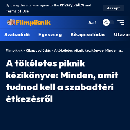
By using this site, you agree to the
Privacy Policy
and
Accept
Terms of Use
.
Aa
Szabadidő
Egészség
Kikapcsolódás
Utazá
Filmpiknik
»
Kikapcsolódás
»
A tökéletes piknik kézikönyve: Minden, amit tudnod kell a szabadtéri étkezésről
A tökéletes piknik
kézikönyve: Minden, amit
tudnod kell a szabadtéri
étkezésről