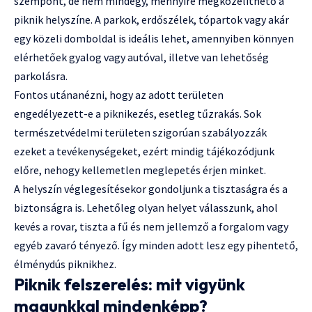
szempont, de nem mindegy, mennyire megközelíthető a
piknik helyszíne. A parkok, erdőszélek, tópartok vagy akár
egy közeli domboldal is ideális lehet, amennyiben könnyen
elérhetőek gyalog vagy autóval, illetve van lehetőség
parkolásra.
Fontos utánanézni, hogy az adott területen
engedélyezett-e a piknikezés, esetleg tűzrakás. Sok
természetvédelmi területen szigorúan szabályozzák
ezeket a tevékenységeket, ezért mindig tájékozódjunk
előre, nehogy kellemetlen meglepetés érjen minket.
A helyszín véglegesítésekor gondoljunk a tisztaságra és a
biztonságra is. Lehetőleg olyan helyet válasszunk, ahol
kevés a rovar, tiszta a fű és nem jellemző a forgalom vagy
egyéb zavaró tényező. Így minden adott lesz egy pihentető,
élménydús piknikhez.
Piknik felszerelés: mit vigyünk
magunkkal mindenképp?