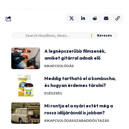
A legnépszerűbb filmzenék,
amiket gitárral adnak elő
KIKAPCSOLÓDÁS
Meddig tartható el a kombucha,
és hogyan érdemes tárolni?
EGÉSZSÉG
Mi rontja el a nyári estét még a
rossz időjárásnál is jobban?
KIKAPCSOLÓDÁS
SZABADIDŐ
UTAZÁS