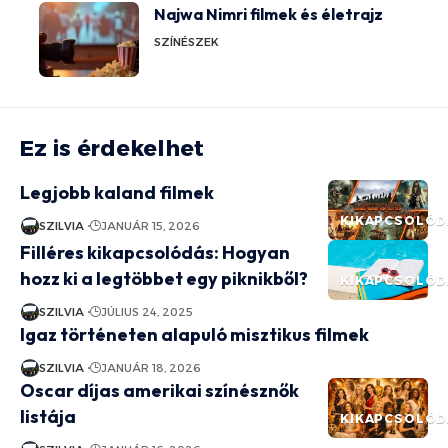
Najwa Nimri filmek és életrajz
SZÍNÉSZEK
Ez is érdekelhet
Legjobb kaland filmek
KIKAPCSOLÓD
SZILVIA
JANUÁR 15, 2026
Filléres kikapcsolódás: Hogyan
hozz ki a legtöbbet egy piknikből?
KIKAPCSOLÓD
SZILVIA
JÚLIUS 24, 2025
Igaz történeten alapuló misztikus filmek
SZILVIA
JANUÁR 18, 2026
Oscar díjas amerikai színésznők
listája
KIKAPCSOLÓD