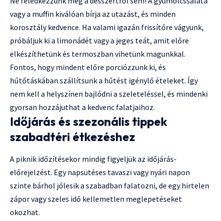
Ne feledkezzünk meg a desszertről sem! A gyümölcssaláta
vagy a muffin kiválóan bírja az utazást, és minden
korosztály kedvence. Ha valami igazán frissítőre vágyunk,
próbáljuk ki a limonádét vagy a jeges teát, amit előre
elkészíthetünk és termoszban vihetünk magunkkal.
Fontos, hogy mindent előre porciózzunk ki, és
hűtőtáskában szállítsunk a hűtést igénylő ételeket. Így
nem kell a helyszínen bajlódni a szeleteléssel, és mindenki
gyorsan hozzájuthat a kedvenc falatjaihoz.
Időjárás és szezonális tippek
szabadtéri étkezéshez
A piknik időzítésekor mindig figyeljük az időjárás-
előrejelzést. Egy napsütéses tavaszi vagy nyári napon
szinte bárhol jólesik a szabadban falatozni, de egy hirtelen
zápor vagy szeles idő kellemetlen meglepetéseket
okozhat.