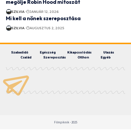
megölje Robin Hood mítoszát
SZILVIA
JANUÁR 12, 2026
Mi kell a nőnek szereposztása
SZILVIA
AUGUSZTUS 2, 2025
Szabadidő
Egészség
Kikapcsolódás
Utazás
Család
Szereposztás
Otthon
Egyéb
Filmpiknik - 2025