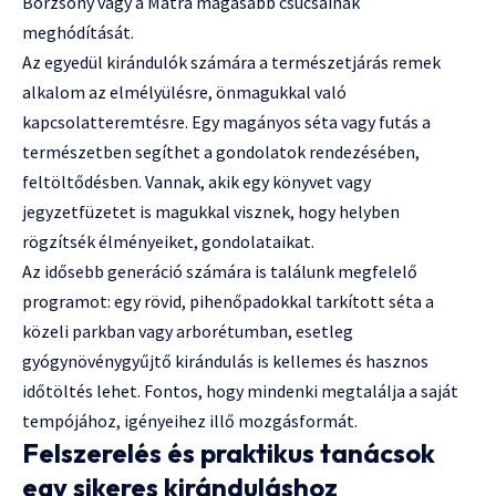
Börzsöny vagy a Mátra magasabb csúcsainak
meghódítását.
Az egyedül kirándulók számára a természetjárás remek
alkalom az elmélyülésre, önmagukkal való
kapcsolatteremtésre. Egy magányos séta vagy futás a
természetben segíthet a gondolatok rendezésében,
feltöltődésben. Vannak, akik egy könyvet vagy
jegyzetfüzetet is magukkal visznek, hogy helyben
rögzítsék élményeiket, gondolataikat.
Az idősebb generáció számára is találunk megfelelő
programot: egy rövid, pihenőpadokkal tarkított séta a
közeli parkban vagy arborétumban, esetleg
gyógynövénygyűjtő kirándulás is kellemes és hasznos
időtöltés lehet. Fontos, hogy mindenki megtalálja a saját
tempójához, igényeihez illő mozgásformát.
Felszerelés és praktikus tanácsok
egy sikeres kiránduláshoz