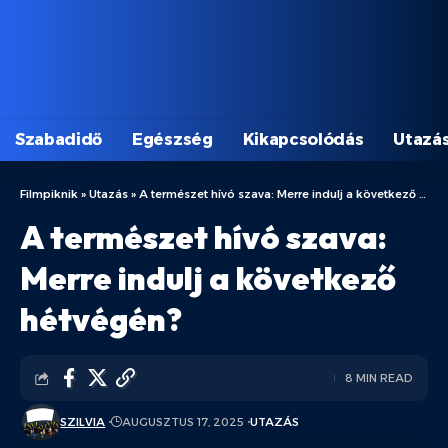
Szabadidő
Egészség
Kikapcsolódás
Utazá
Filmpiknik
»
Utazás
»
A természet hívó szava: Merre indulj a következő hétvégén?
A természet hívó szava:
Merre indulj a következő
hétvégén?
8 MIN READ
SZILVIA
AUGUSZTUS 17, 2025
UTAZÁS