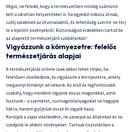
Végül, ne feledd, hogy a természetben mindig számolni
kell a váratlan helyzetekkel is: ha egyedül indulsz útnak,
szólj valakinek az útvonaladról, és lehetőség szerint ne térj
le a kijelölt ösvényekről. Biztonságod érdekében tartsd be
az alapvető természetjáró szabályokat!
Vigyázzunk a környezetre: felelős
természetjárás alapjai
A természetjárás öröme csak akkor lehet teljes, ha
felelősen viselkedünk, és vigyázunk a környezetre, amely
megannyi élményt ad nekünk. Az első és legfontosabb
szabály, hogy mindent vigyünk vissza magunkkal, amit
hoztunk – a szemetet, csomagolóanyagokat ne hagyjuk
hátra, hanem gyűjtsük össze és vigyük haza.
Kerüljük a zajos viselkedést, ne zavarjuk az állatokat és ne
szedjünk le védett növényeket. Tartsuk tiszteletben a