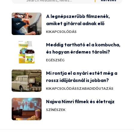
A legnépszerűbb filmzenék,
amiket gitárral adnak elő
KIKAPCSOLÓDÁS
Meddig tartható el a kombucha,
és hogyan érdemes tárolni?
EGÉSZSÉG
Mi rontja el a nyári estét még a
rossz időjárásnál is jobban?
KIKAPCSOLÓDÁS
SZABADIDŐ
UTAZÁS
Najwa Nimri filmek és életrajz
SZÍNÉSZEK