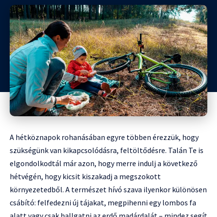
A hétköznapok rohanásában egyre többen érezzük, hogy
szükségünk van kikapcsolódásra, feltöltődésre. Talán Te is
elgondolkodtál már azon, hogy merre indulj a következő
hétvégén, hogy kicsit kiszakadj a megszokott
környezetedből. A természet hívó szava ilyenkor különösen
csábító: felfedezni új tájakat, megpihenni egy lombos fa
alatt vagy csak hallgatni az erdő madárdalát – mindez segít