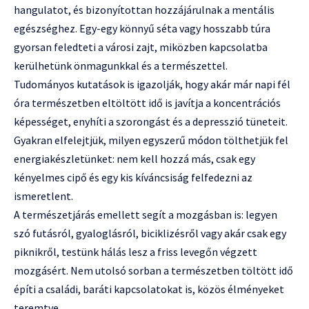
hangulatot, és bizonyítottan hozzájárulnak a mentális
egészséghez. Egy-egy könnyű séta vagy hosszabb túra
gyorsan feledteti a városi zajt, miközben kapcsolatba
kerülhetünk önmagunkkal és a természettel.
Tudományos kutatások is igazolják, hogy akár már napi fél
óra természetben eltöltött idő is javítja a koncentrációs
képességet, enyhíti a szorongást és a depresszió tüneteit.
Gyakran elfelejtjük, milyen egyszerű módon tölthetjük fel
energiakészletünket: nem kell hozzá más, csak egy
kényelmes cipő és egy kis kíváncsiság felfedezni az
ismeretlent.
A természetjárás emellett segít a mozgásban is: legyen
szó futásról, gyaloglásról, biciklizésről vagy akár csak egy
piknikről, testünk hálás lesz a friss levegőn végzett
mozgásért. Nem utolsó sorban a természetben töltött idő
építi a családi, baráti kapcsolatokat is, közös élményeket
teremtve.