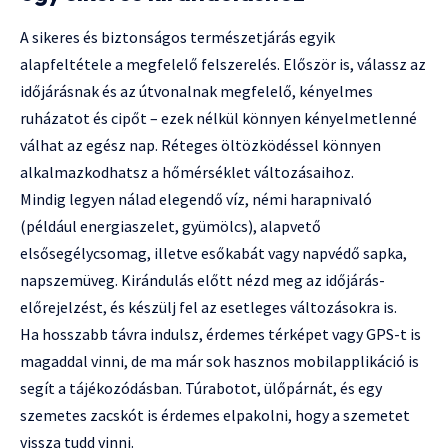
A sikeres és biztonságos természetjárás egyik
alapfeltétele a megfelelő felszerelés. Először is, válassz az
időjárásnak és az útvonalnak megfelelő, kényelmes
ruházatot és cipőt – ezek nélkül könnyen kényelmetlenné
válhat az egész nap. Réteges öltözködéssel könnyen
alkalmazkodhatsz a hőmérséklet változásaihoz.
Mindig legyen nálad elegendő víz, némi harapnivaló
(például energiaszelet, gyümölcs), alapvető
elsősegélycsomag, illetve esőkabát vagy napvédő sapka,
napszemüveg. Kirándulás előtt nézd meg az időjárás-
előrejelzést, és készülj fel az esetleges változásokra is.
Ha hosszabb távra indulsz, érdemes térképet vagy GPS-t is
magaddal vinni, de ma már sok hasznos mobilapplikáció is
segít a tájékozódásban. Túrabotot, ülőpárnát, és egy
szemetes zacskót is érdemes elpakolni, hogy a szemetet
vissza tudd vinni.