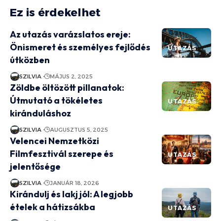
Ez is érdekelhet
Az utazás varázslatos ereje:
Önismeret és személyes fejlődés
UTAZÁS
útközben
SZILVIA
MÁJUS 2, 2025
Zöldbe öltözött pillanatok:
Útmutató a tökéletes
UTAZÁS
kiránduláshoz
SZILVIA
AUGUSZTUS 5, 2025
Velencei Nemzetközi
Filmfesztivál szerepe és
UTAZÁS
jelentősége
SZILVIA
JANUÁR 18, 2026
Kirándulj és lakj jól: A legjobb
ételek a hátizsákba
UTAZÁS