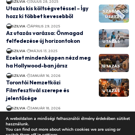
SZILVIA
JÚLIUS 28, 2025
Utazás kis költségvetéssel – Így
SZABADIDŐ
hozz ki többet kevesebből
UTAZÁS
SZILVIA
ÁPRILIS 29, 2025
Az utazás varázsa: Önmagad
felfedezése új horizontokon
UTAZÁS
SZILVIA
MÁJUS 13, 2025
Ezeket mindenképpen nézd meg
ha Hollywood-ban jársz
UTAZÁS
SZILVIA
JANUÁR 16, 2026
Torontói Nemzetközi
Filmfesztivál szerepe és
UTAZÁS
jelentősége
SZILVIA
JANUÁR 18, 2026
A rejtett kincsek nyomában: Miért
A weboldalon a minőségi felhasználói élmény érdekében sütiket
érdemes letérni a kitaposott
használunk.
UTAZÁS
You can find out more about which cookies we are using or
ösvényről?
switch them off in
settings
.