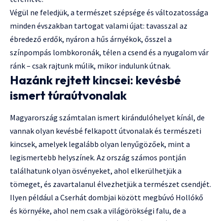
Végül ne feledjük, a természet szépsége és változatossága
minden évszakban tartogat valami újat: tavasszal az
ébredező erdők, nyáron a hűs árnyékok, ősszel a
színpompás lombkoronák, télen a csend és a nyugalom vár
ránk – csak rajtunk múlik, mikor indulunk útnak.
Hazánk rejtett kincsei: kevésbé
ismert túraútvonalak
Magyarország számtalan ismert kirándulóhelyet kínál, de
vannak olyan kevésbé felkapott útvonalak és természeti
kincsek, amelyek legalább olyan lenyűgözőek, mint a
legismertebb helyszínek. Az ország számos pontján
találhatunk olyan ösvényeket, ahol elkerülhetjük a
tömeget, és zavartalanul élvezhetjük a természet csendjét.
Ilyen például a Cserhát dombjai között megbúvó Hollókő
és környéke, ahol nem csak a világörökségi falu, de a