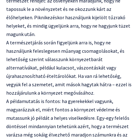
természet rendjét: az ösvényeken maradjunk, hogy ne
tapossuk le a növényzetet és ne okozzunk kárt az
élőhelyeken. Piknikezéskor használjunk kijelölt tűzrakó
helyeket, és mindig ügyeljünk arra, hogy ne hagyjunk tüzet
magunk után.
A természetjárás során figyeljünk arra is, hogy ne
használjunk feleslegesen műanyag csomagolásokat, és
lehetőség szerint válasszunk környezetbarát
alternatívákat, például kulacsot, vászontáskát vagy
újrahasznosítható ételtárolókat. Ha van rá lehetőség,
vegyük fel a szemetet, amit mások hagytak hátra – ezzel is
hozzájárulunk a környezet megóvásához.
A példamutatás is fontos: ha gyerekekkel vagyunk,
magyarázzuk el, miért fontos a környezet védelme és
mutassunk jó példát a helyes viselkedésre. Egy-egy felelős
döntéssel mindannyian tehetünk azért, hogy a természet
varázsa még sokáig élvezhető maradjon számunkra és az