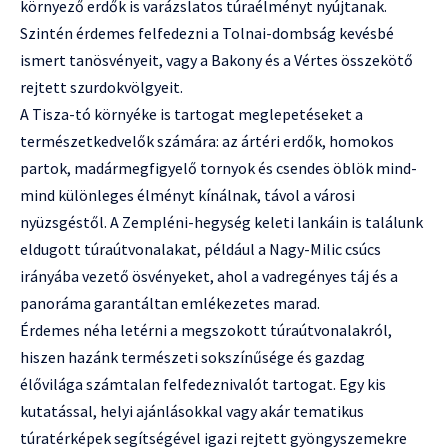
környező erdők is varázslatos túraélményt nyújtanak.
Szintén érdemes felfedezni a Tolnai-dombság kevésbé
ismert tanösvényeit, vagy a Bakony és a Vértes összekötő
rejtett szurdokvölgyeit.
A Tisza-tó környéke is tartogat meglepetéseket a
természetkedvelők számára: az ártéri erdők, homokos
partok, madármegfigyelő tornyok és csendes öblök mind-
mind különleges élményt kínálnak, távol a városi
nyüzsgéstől. A Zempléni-hegység keleti lankáin is találunk
eldugott túraútvonalakat, például a Nagy-Milic csúcs
irányába vezető ösvényeket, ahol a vadregényes táj és a
panoráma garantáltan emlékezetes marad.
Érdemes néha letérni a megszokott túraútvonalakról,
hiszen hazánk természeti sokszínűsége és gazdag
élővilága számtalan felfedeznivalót tartogat. Egy kis
kutatással, helyi ajánlásokkal vagy akár tematikus
túratérképek segítségével igazi rejtett gyöngyszemekre